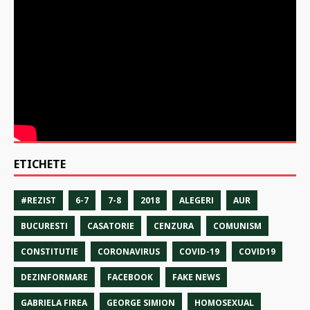
ETICHETE
#REZIST
6-7
7-8
2018
ALEGERI
AUR
BUCURESTI
CASATORIE
CENZURA
COMUNISM
CONSTITUTIE
CORONAVIRUS
COVID-19
COVID19
DEZINFORMARE
FACEBOOK
FAKE NEWS
GABRIELA FIREA
GEORGE SIMION
HOMOSEXUAL