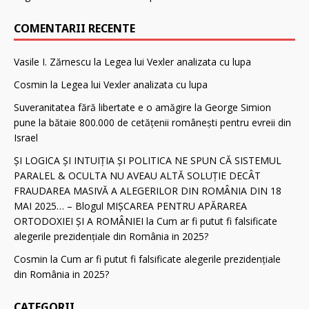
COMENTARII RECENTE
Vasile I. Zărnescu
la
Legea lui Vexler analizata cu lupa
Cosmin
la
Legea lui Vexler analizata cu lupa
Suveranitatea fără libertate e o amăgire
la
George Simion
pune la bătaie 800.000 de cetăţenii românești pentru evreii din
Israel
ȘI LOGICA ȘI INTUIȚIA ȘI POLITICA NE SPUN CĂ SISTEMUL
PARALEL & OCULTA NU AVEAU ALTĂ SOLUȚIE DECÂT
FRAUDAREA MASIVĂ A ALEGERILOR DIN ROMÂNIA DIN 18
MAI 2025… – Blogul MIȘCAREA PENTRU APĂRAREA
ORTODOXIEI ȘI A ROMÂNIEI
la
Cum ar fi putut fi falsificate
alegerile prezidenţiale din România in 2025?
Cosmin
la
Cum ar fi putut fi falsificate alegerile prezidenţiale
din România in 2025?
CATEGORII