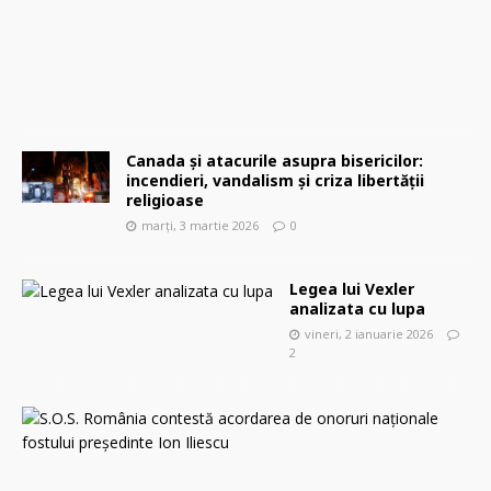
2
0
2
6
0
Canada și atacurile asupra bisericilor:
incendieri, vandalism și criza libertății
religioase
marți, 3 martie 2026
0
Legea lui Vexler
analizata cu lupa
vineri, 2 ianuarie 2026
2
S
.
O
.