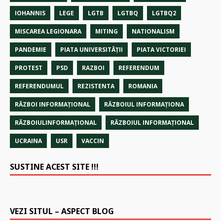
IOHANNIS
LEGE
LGTB
LGTBQ
LGTBQ2
MISCAREA LEGIONARA
MITING
NATIONALISM
PANDEMIE
PIATA UNIVERSITĂȚII
PIATA VICTORIEI
PROTEST
PSD
RAZBOI
REFERENDUM
REFERENDUMUL
REZISTENTA
ROMANIA
RĂZBOI INFORMAŢIONAL
RĂZBOIUL INFORMAŢIONA
RĂZBOIULINFORMAŢIONAL
RĂZBOIUL INFORMAŢIONAL
UCRAINA
USR
VACCIN
SUSTINE ACEST SITE !!!
VEZI SITUL – ASPECT BLOG