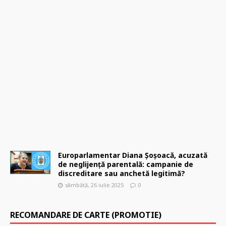
i
,
7
a
u
g
u
s
t
2
0
2
5
0
Europarlamentar Diana Șoșoacă, acuzată
de neglijență parentală: campanie de
discreditare sau anchetă legitimă?
sâmbătă, 26 iulie 2025
0
RECOMANDARE DE CARTE (PROMOTIE)