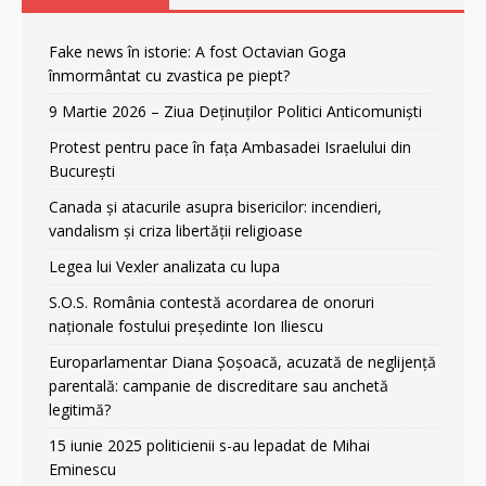
Fake news în istorie: A fost Octavian Goga
înmormântat cu zvastica pe piept?
9 Martie 2026 – Ziua Deținuților Politici Anticomuniști
Protest pentru pace în fața Ambasadei Israelului din
București
Canada și atacurile asupra bisericilor: incendieri,
vandalism și criza libertății religioase
Legea lui Vexler analizata cu lupa
S.O.S. România contestă acordarea de onoruri
naționale fostului președinte Ion Iliescu
Europarlamentar Diana Șoșoacă, acuzată de neglijență
parentală: campanie de discreditare sau anchetă
legitimă?
15 iunie 2025 politicienii s-au lepadat de Mihai
Eminescu