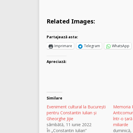
Related Images:
Partajează asta:
Imprimare
Telegram
WhatsApp
Apreciază:
Similare
Eveniment cultural la București
Memoria R
pentru Constantin Iulian și
Anticomun
Gheorghe Jijie
într-o țară
sâmbătă, 11 iunie 2022
miliarde
În „Constantin Iulian”
duminică, 