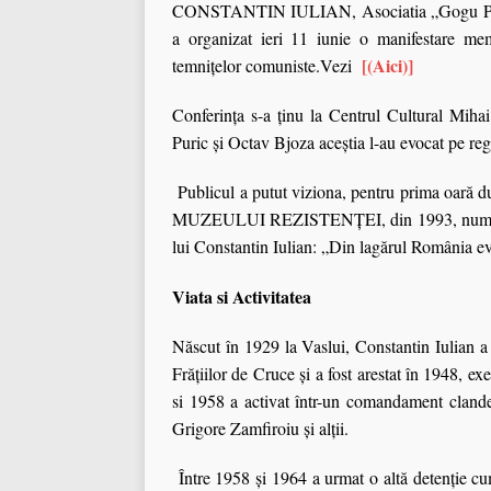
CONSTANTIN IULIAN, Asociatia „Gogu Puiu 
a organizat ieri 11 iunie o manifestare memor
[(Aici)]
temnițelor comuniste.Vezi
Conferinţa s-a ţinu la Centrul Cultural Miha
Puric și Octav Bjoza aceştia l-au evocat p
Publicul a putut viziona, pentru prima oară du
MUZEULUI REZISTENȚEI, din 1993, numită „Ca
lui Constantin Iulian: „Din lagărul România e
Viata si Activitatea
Născut în 1929 la Vaslui, Constantin Iulian a 
Frățiilor de Cruce și a fost arestat în 1948, 
si 1958 a activat într-un comandament cland
Grigore Zamfiroiu și alții.
Între 1958 și 1964 a urmat o altă detenție cum