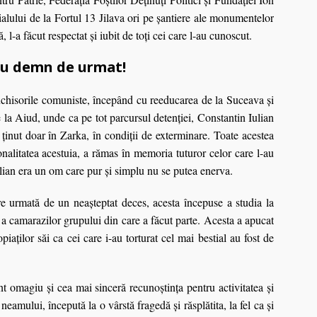
alului de la Fortul 13 Jilava ori pe șantiere ale monumentelor
, l-a făcut respectat și iubit de toți cei care l-au cunoscut.
lu demn de urmat!
închisorile comuniste, începând cu reeducarea de la Suceava şi
 la Aiud, unde ca pe tot parcursul detenţiei, Constantin Iulian
 ţinut doar în Zarka, în condiţii de exterminare. Toate acestea
nalitatea acestuia, a rămas în memoria tuturor celor care l-au
lian era un om care pur şi simplu nu se putea enerva.
e urmată de un neaşteptat deces, acesta începuse a studia la
 a camarazilor grupului din care a făcut parte. Acesta a apucat
iaţilor săi ca cei care i-au torturat cel mai bestial au fost de
nt omagiu şi cea mai sinceră recunoştinţa pentru activitatea şi
neamului, începută la o vârstă fragedă şi răsplătita, la fel ca şi