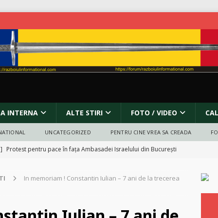
SA INTERNA
ALTE STIRI
FOTO / VIDEO
CA
NATIONAL
UNCATEGORIZED
PENTRU CINE VREA SA CREADA
F
 ]
Protest pentru pace în fața Ambasadei Israelului din București
TI
In memoriam ! Constantin Iulian – 7 ani de la trecerea
anada și atacurile asupra bisericilor: incendieri, vandalism și criza
ORECT POLITIC
tantin Iulian – 7 ani de
Legea lui Vexler analizata cu lupa
OPINII