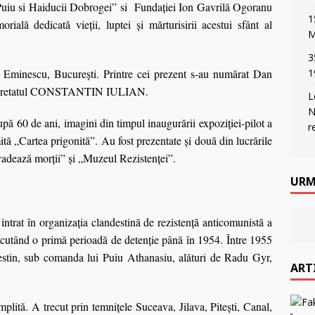
si Haiducii Dobrogei” si Fundației Ion Gavrilă Ogoranu
1
ială dedicată vieții, luptei și mărturisirii acestui sfânt al
M
3
i Eminescu, Bucureşti. Printre cei prezent s-au numărat Dan
1
e regretatul CONSTANTIN IULIAN.
L
N
pă 60 de ani, imagini din timpul inaugurării expoziției-pilot a
r
rtea prigonită”. Au fost prezentate şi două din lucrările
vadează morții” și „Muzeul Rezistenței”.
URM
intrat în organizația clandestină de rezistență anticomunistă a
executând o primă perioadă de detenție până în 1954. Între 1955
estin, sub comanda lui Puiu Athanasiu, alături de Radu Gyr,
ART
plită. A trecut prin temnițele Suceava, Jilava, Pitești, Canal,