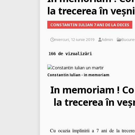
la trecerea în veșni
[ miercuri, 29 aprilie 2026
zvastica pe piept?
INCO
CONSTANTIN IULIAN 7 ANI DE LA DECES
[ marți, 10 martie 2026 ]
miercuri, 12 iunie 2019
Admin
Bucures
166 de vizualizări
Constantin Iulian - in memoriam
In memoriam ! Con
la trecerea în veș
Cu ocazia împlinirii a 7 ani de la trecerea 