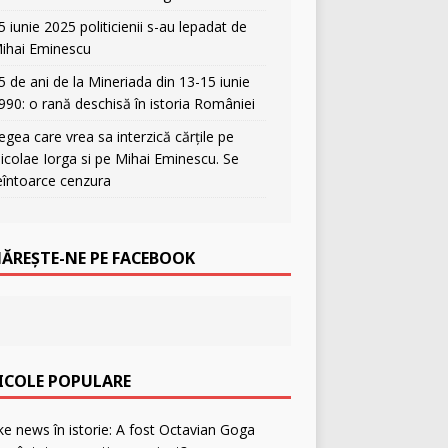
5 iunie 2025 politicienii s-au lepadat de
ihai Eminescu
5 de ani de la Mineriada din 13-15 iunie
990: o rană deschisă în istoria României
egea care vrea sa interzică cărțile pe
icolae Iorga si pe Mihai Eminescu. Se
eîntoarce cenzura
ĂREȘTE-NE PE FACEBOOK
ICOLE POPULARE
F
a