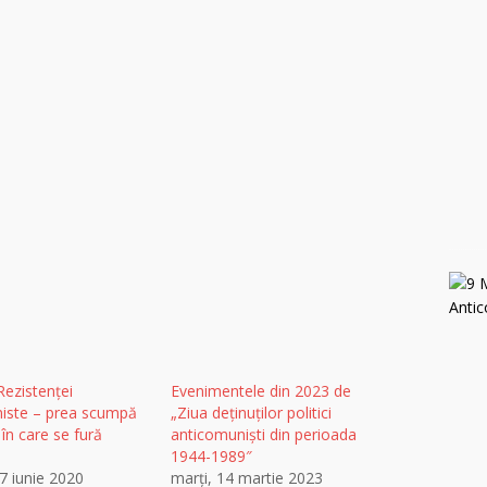
ezistenței
Evenimentele din 2023 de
iste – prea scumpă
„Ziua deţinuţilor politici
 în care se fură
anticomunişti din perioada
1944-1989″
7 iunie 2020
marți, 14 martie 2023