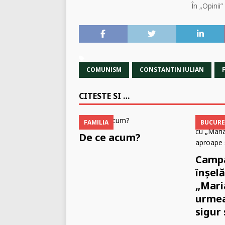
În „Opinii”
COMUNISM
CONSTANTIN IULIAN
CITESTE SI …
FAMILIA
BUCURE
De ce acum?
Camp
înșel
„Mari
urmea
sigur 