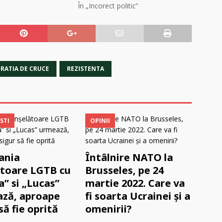
În „Incorect politic”
FRATIA DE CRUCE
REZISTENTA
STI
OPINII
ania
Întâlnire NATO la
ătoare LGTB cu
Brusseles, pe 24
a” si „Lucas”
martie 2022. Care va
ză, aproape
fi soarta Ucrainei și a
să fie oprită
omenirii?