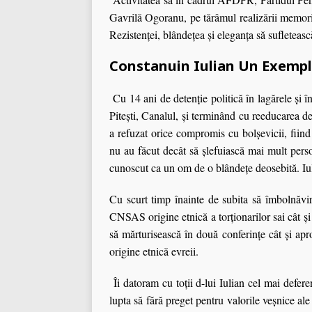
Gavrilă Ogoranu, pe tărâmul realizării memori
Rezistenței, blândețea și eleganța să sufletească
Constanuin Iulian Un Exemp
Cu 14 ani de detenţie politică în lagărele şi 
Piteşti, Canalul, şi terminând cu reeducarea de
a refuzat orice compromis cu bolşevicii, fiind
nu au făcut decât să şlefuiască mai mult perso
cunoscut ca un om de o blândeţe deosebită. Iu
Cu scurt timp înainte de subita să îmbolnăvir
CNSAS origine etnică a torţionarilor sai cât şi
să mărturisească în două conferinţe cât şi aprop
origine etnică evreii.
Îi datoram cu toţii d-lui Iulian cel mai defere
lupta să fără preget pentru valorile veşnice ale 