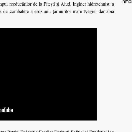
mpul reeducărilor de la Pitești și Aiud. Inginer hidrotehnist, a
egia de combatere a eroziunii țărmurilor mării Negre, dar abia
u Patrie, Federația Foștilor Deținuți Politici și Fundației Ion