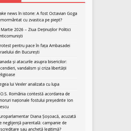
ake news în istorie: A fost Octavian Goga
nmormântat cu zvastica pe piept?
 Martie 2026 – Ziua Deținuților Politici
nticomuniști
rotest pentru pace în fața Ambasadei
sraelului din București
anada și atacurile asupra bisericilor:
ncendieri, vandalism și criza libertății
eligioase
egea lui Vexler analizata cu lupa
.O.S. România contestă acordarea de
noruri naționale fostului președinte Ion
liescu
uroparlamentar Diana Șoșoacă, acuzată
e neglijență parentală: campanie de
iscreditare sau anchetă legitimă?