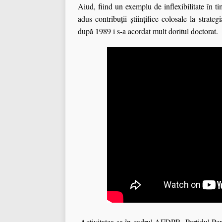
Aiud, fiind un exemplu de inflexibilitate în ti
adus contribuții științifice colosale la strat
după 1989 i s-a acordat mult doritul doctorat.
Activitatea sa în cadrul AFDPR, Partidul Pentr