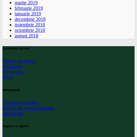
martie 2019
februarie 2019
ianuarie 2019
decembrie 2018
noiembrie 2018
octombrie 2018
august 2018
Lucreaza cu noi
Trimite un articol
Publicitate
Webmasteri
Presa
Informatii
Termeni si conditii
Politica de confidentialitate
Reclamatii
Suport si ajutor