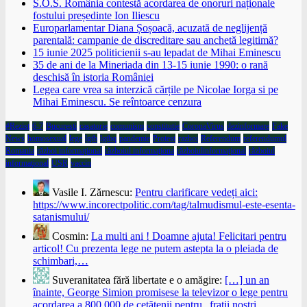
S.O.S. România contestă acordarea de onoruri naționale
fostului președinte Ion Iliescu
Europarlamentar Diana Șoșoacă, acuzată de neglijență
parentală: campanie de discreditare sau anchetă legitimă?
15 iunie 2025 politicienii s-au lepadat de Mihai Eminescu
35 de ani de la Mineriada din 13-15 iunie 1990: o rană
deschisă în istoria României
Legea care vrea sa interzică cărțile pe Nicolae Iorga si pe
Mihai Eminescu. Se reîntoarce cenzura
#Rezist
6-7
Bucuresti
casatorie
comunism
constitutie
CoronaVirus
dezinformare
Fake
News
homosexual
lege
lgtb
lgtbq
pandemie
Protest
razboi
Referendum
referendumul
Romania
război informaţional
războiul informaţiona
războiulinformaţional
războiul
informaţional
USR
vaccin
Vasile I. Zărnescu:
Pentru clarificare vedeți aici:
https://www.incorectpolitic.com/tag/talmudismul-este-esenta-
satanismului/
Cosmin:
La multi ani ! Doamne ajuta! Felicitari pentru
articol! Cu prezenta lege ne putem astepta la o pleiada de
schimbari,…
Suveranitatea fără libertate e o amăgire:
[…] un an
înainte, George Simion promisese la televizor o lege pentru
acordarea a 800.000 de cetățenii pentru „frații noștri…