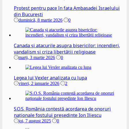
Protest pentru pace în fața Ambasadei Israelului
din București
duminică, 8 martie 2026
0
Canada și atacurile asupra bisericilor: incendieri,
vandalism și criza libertății religioase
marți, 3 martie 2026
0
Legea lui Vexler analizata cu lupa
vineri, 2 ianuarie 2026
2
S.O.S. România contestă acordarea de onoruri
naționale fostului președinte Ion Iliescu
joi, 7 august 2025
0