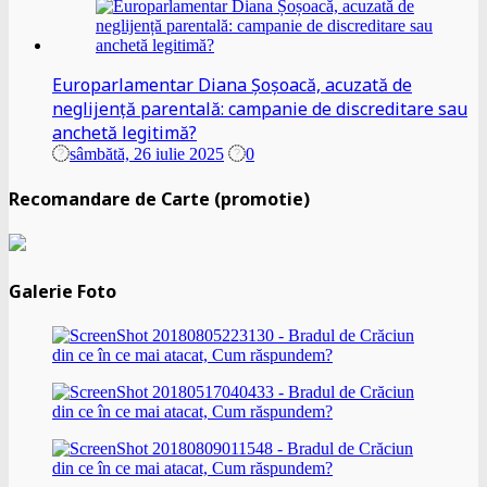
Europarlamentar Diana Șoșoacă, acuzată de
neglijență parentală: campanie de discreditare sau
anchetă legitimă?
sâmbătă, 26 iulie 2025
0
Recomandare de Carte (promotie)
Galerie Foto