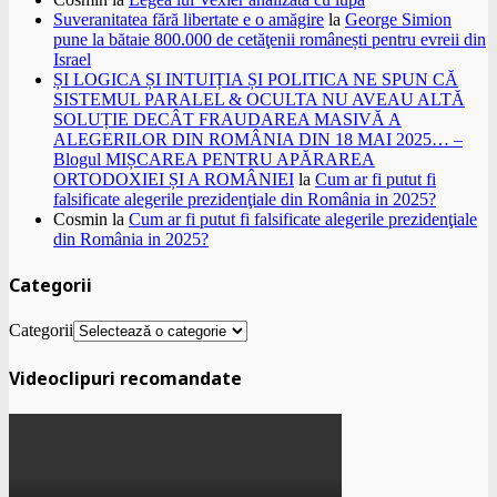
Suveranitatea fără libertate e o amăgire
la
George Simion
pune la bătaie 800.000 de cetăţenii românești pentru evreii din
Israel
ȘI LOGICA ȘI INTUIȚIA ȘI POLITICA NE SPUN CĂ
SISTEMUL PARALEL & OCULTA NU AVEAU ALTĂ
SOLUȚIE DECÂT FRAUDAREA MASIVĂ A
ALEGERILOR DIN ROMÂNIA DIN 18 MAI 2025… –
Blogul MIȘCAREA PENTRU APĂRAREA
ORTODOXIEI ȘI A ROMÂNIEI
la
Cum ar fi putut fi
falsificate alegerile prezidenţiale din România in 2025?
Cosmin
la
Cum ar fi putut fi falsificate alegerile prezidenţiale
din România in 2025?
Categorii
Categorii
Videoclipuri recomandate