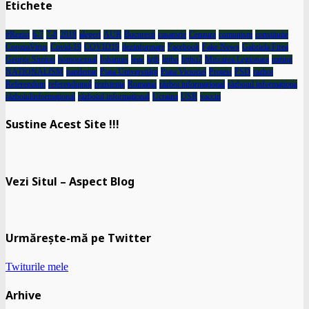
Etichete
#Rezist
6-7
7-8
2018
alegeri
AUR
Bucuresti
casatorie
Cenzura
comunism
constitutie
CoronaVirus
Covid-19
COVID19
dezinformare
Facebook
Fake News
Gabriela Firea
George Simion
homosexual
Iohannis
lege
lgtb
lgtbq
lgtbq2
Miscarea Legionara
miting
NATIONALISM
pandemie
Piata Universității
Piata Victoriei
Protest
PSD
razboi
Referendum
referendumul
rezistenta
Romania
război informaţional
războiul informaţiona
războiulinformaţional
războiul informaţional
Ucraina
USR
vaccin
Sustine Acest Site !!!
Vezi Situl – Aspect Blog
Urmărește-mă pe Twitter
Twiturile mele
Arhive