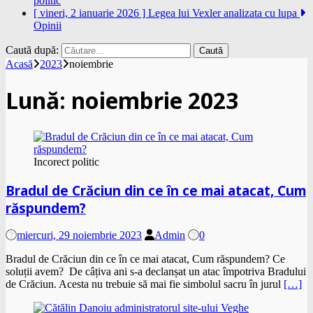
politic
[ vineri, 2 ianuarie 2026 ]
Legea lui Vexler analizata cu lupa
Opinii
Caută după:
Acasă
2023
noiembrie
Lună:
noiembrie 2023
Incorect politic
Bradul de Crăciun din ce în ce mai atacat, Cum
răspundem?
miercuri, 29 noiembrie 2023
Admin
0
Bradul de Crăciun din ce în ce mai atacat, Cum răspundem? Ce
soluții avem? De câțiva ani s-a declanșat un atac împotriva Bradului
de Crăciun. Acesta nu trebuie să mai fie simbolul sacru în jurul
[…]