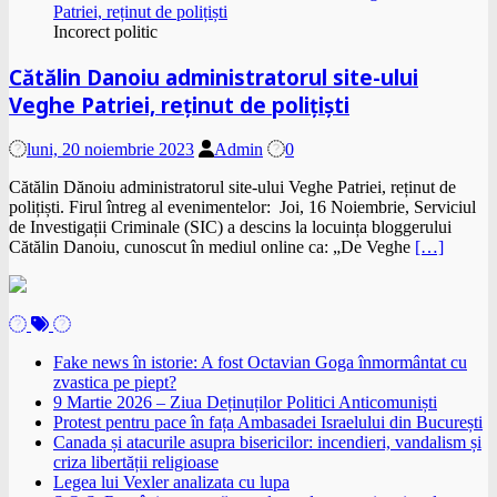
Incorect politic
Cătălin Danoiu administratorul site-ului
Veghe Patriei, reținut de polițiști
luni, 20 noiembrie 2023
Admin
0
Cătălin Dănoiu administratorul site-ului Veghe Patriei, reținut de
polițiști. Firul întreg al evenimentelor: Joi, 16 Noiembrie, Serviciul
de Investigații Criminale (SIC) a descins la locuința bloggerului
Cătălin Danoiu, cunoscut în mediul online ca: „De Veghe
[…]
Fake news în istorie: A fost Octavian Goga înmormântat cu
zvastica pe piept?
9 Martie 2026 – Ziua Deținuților Politici Anticomuniști
Protest pentru pace în fața Ambasadei Israelului din București
Canada și atacurile asupra bisericilor: incendieri, vandalism și
criza libertății religioase
Legea lui Vexler analizata cu lupa