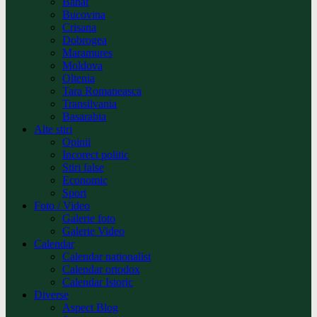
Banat
Bucovina
Crisana
Dobrogea
Maramures
Moldova
Oltenia
Tara Romaneasca
Transilvania
Basarabia
Alte stiri
Opinii
Incorect politic
Stiri false
Economic
Sport
Foto / Video
Galerie foto
Galerie Video
Calendar
Calendar nationalist
Calendar ortodox
Calendar Istoric
Diverse
Aspect Blog