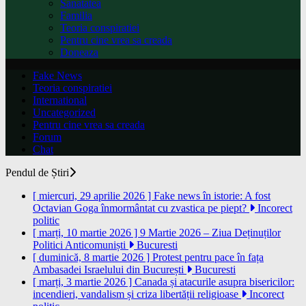
Sanatatea
Familia
Teoria conspiratiei
Pentru cine vrea sa creada
Doneaza
Fake News
Teoria conspiratiei
International
Uncategorized
Pentru cine vrea sa creada
Forum
Chat
Pendul de Știri
[ miercuri, 29 aprilie 2026 ]
Fake news în istorie: A fost
Octavian Goga înmormântat cu zvastica pe piept?
Incorect
politic
[ marți, 10 martie 2026 ]
9 Martie 2026 – Ziua Deținuților
Politici Anticomuniști
Bucuresti
[ duminică, 8 martie 2026 ]
Protest pentru pace în fața
Ambasadei Israelului din București
Bucuresti
[ marți, 3 martie 2026 ]
Canada și atacurile asupra bisericilor:
incendieri, vandalism și criza libertății religioase
Incorect