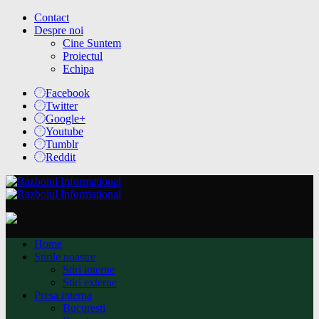
Contact
Despre noi
Cine Suntem
Proiectul
Echipa
Facebook
Twitter
Google+
Youtube
Tumblr
Reddit
Home
Stirile noastre
Stiri interne
Stiri externe
Presa interna
Bucuresti