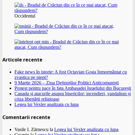
Occidentul
Articole recente
Fake news în istorie: A fost Octavian Goga înmormântat cu
zvastica pe piept?
9 Martie 2026 – Ziua Deținuților Politici Anticomuniști
Protest pentru pace în fața Ambasadei Israelului din București
Canada și atacurile asupra bisericilor: incendieri, vandalism și
criza libertății religioase
Legea lui Vexler analizata cu lupa
Comentarii recente
Vasile I. Zărnescu
la
Legea lui Vexler analizata cu lupa
Cosmin
la
Legea lui Vexler analizata cu lupa