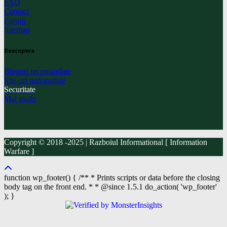
FAQ
Contact
Forum
Sitemap
Descopera
Bloguri recomandate
Site-uri nationaliste
Securitate
Mai multe
Copyright © 2018 -2025 | Razboiul Informational [ Information
Warfare ]
function wp_footer() { /** * Prints scripts or data before the closing
body tag on the front end. * * @since 1.5.1 do_action( 'wp_footer'
); }