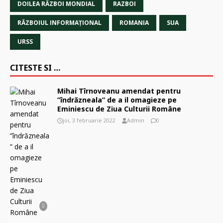
DOILEA RĂZBOI MONDIAL
RAZBOI
RĂZBOIUL INFORMAŢIONAL
ROMANIA
SUA
URSS
CITESTE SI …
Mihai Tîrnoveanu amendat pentru
”îndrăzneala” de a il omagieze pe
Eminiescu de Ziua Culturii Române
joi, 3 februarie 2022
Admin
0