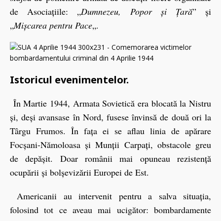
de Asociațiile: „
Dumnezeu, Popor și Țară
” și
„
Mișcarea pentru Pace
„.
Istoricul evenimentelor.
În Martie 1944, Armata Sovietică era blocată la Nistru
și, deși avansase în Nord, fusese învinsă de două ori la
Târgu Frumos. În fața ei se aflau linia de apărare
Focșani-Nămoloasa și Munții Carpați, obstacole greu
de depășit. Doar românii mai opuneau rezistență
ocupării și bolșevizării Europei de Est.
Americanii au intervenit pentru a salva situația,
folosind tot ce aveau mai ucigător: bombardamente