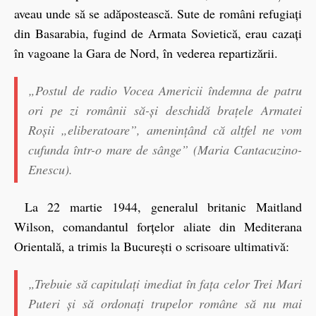
aveau unde să se adăpostească. Sute de români refugiați
din Basarabia, fugind de Armata Sovietică, erau cazați
în vagoane la Gara de Nord, în vederea repartizării.
„Postul de radio Vocea Americii îndemna de patru
ori pe zi românii să-și deschidă brațele Armatei
Roșii „eliberatoare”, amenințând că altfel ne vom
cufunda într-o mare de sânge” (Maria Cantacuzino-
Enescu).
La 22 martie 1944, generalul britanic Maitland
Wilson, comandantul forțelor aliate din Mediterana
Orientală, a trimis la București o scrisoare ultimativă:
„Trebuie să capitulați imediat în fața celor Trei Mari
Puteri și să ordonați trupelor române să nu mai