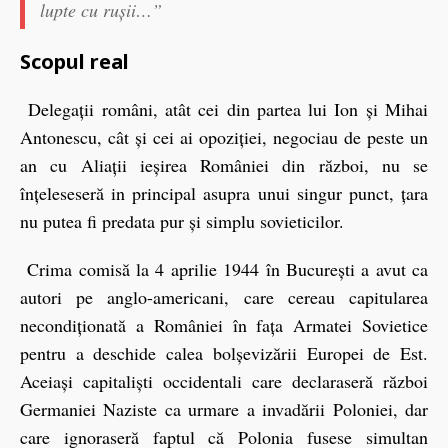
lupte cu rușii…”
Scopul real
Delegații români, atât cei din partea lui Ion și Mihai
Antonescu, cât și cei ai opoziției, negociau de peste un
an cu Aliații ieșirea României din război, nu se
înțeleseseră in principal asupra unui singur punct, țara
nu putea fi predata pur și simplu sovieticilor.
Crima comisă la 4 aprilie 1944 în București a avut ca
autori pe anglo-americani, care cereau capitularea
necondiționată a României în fața Armatei Sovietice
pentru a deschide calea bolșevizării Europei de Est.
Aceiași capitaliști occidentali care declaraseră război
Germaniei Naziste ca urmare a invadării Poloniei, dar
care ignoraseră faptul că Polonia fusese simultan