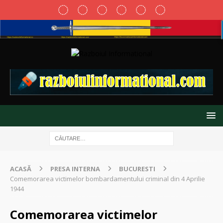
ACASĂ
PRESA INTERNA
BUCURESTI
Comemorarea victimelor bombardamentului criminal din 4 Aprilie
1944
Comemorarea victimelor