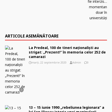
ARTICOLE ASEMĂNĂTOARE
La Predeal, 100 de tineri naţionalişti au
strigat: „Prezent!” în memoria celor 252 de
camarazi
marți, 22 septembrie 2020
Admin
0
13 – 15 iunie 1990 „rebeliunea legionara” a
lui Ion Iliescu istoria unei manipularii