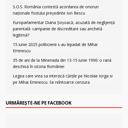
S.O.S. România contestă acordarea de onoruri
naționale fostului președinte Ion Iliescu
Europarlamentar Diana Șoșoacă, acuzată de neglijență
parentală: campanie de discreditare sau anchetă
legitimă?
15 iunie 2025 politicienii s-au lepadat de Mihai
Eminescu
35 de ani de la Mineriada din 13-15 iunie 1990: o rană
deschisă în istoria României
Legea care vrea sa interzică cărțile pe Nicolae Iorga si
pe Mihai Eminescu. Se reîntoarce cenzura
URMĂREȘTE-NE PE FACEBOOK