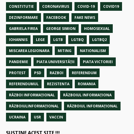
CONSTITUTIE
CORONAVIRUS
COVID-19
COVID19
DEZINFORMARE
FACEBOOK
FAKE NEWS
GABRIELA FIREA
GEORGE SIMION
HOMOSEXUAL
IOHANNIS
LEGE
LGTB
LGTBQ
LGTBQ2
MISCAREA LEGIONARA
MITING
NATIONALISM
PANDEMIE
PIATA UNIVERSITĂȚII
PIATA VICTORIEI
PROTEST
PSD
RAZBOI
REFERENDUM
REFERENDUMUL
REZISTENTA
ROMANIA
RĂZBOI INFORMAŢIONAL
RĂZBOIUL INFORMAŢIONA
RĂZBOIULINFORMAŢIONAL
RĂZBOIUL INFORMAŢIONAL
UCRAINA
USR
VACCIN
SUSTINE ACEST SITE !!!