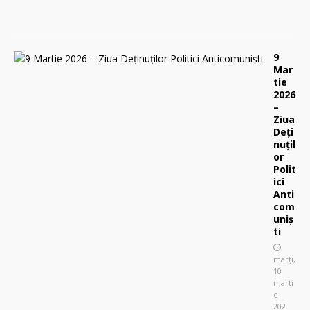
0
9
Mar
tie
2026
–
Ziua
Deți
nuțil
or
Polit
ici
Anti
com
uniș
ti
marți,
10
marti
e
202