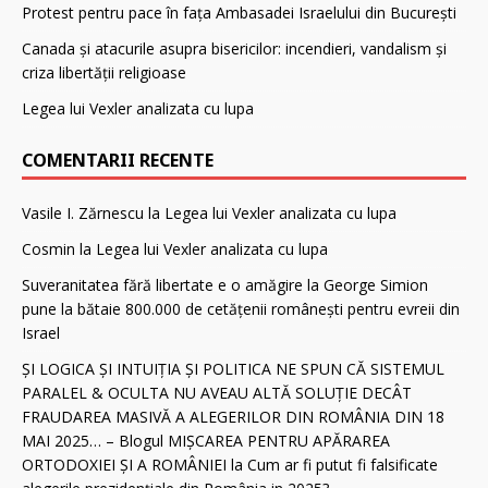
Protest pentru pace în fața Ambasadei Israelului din București
Canada și atacurile asupra bisericilor: incendieri, vandalism și
criza libertății religioase
Legea lui Vexler analizata cu lupa
COMENTARII RECENTE
Vasile I. Zărnescu
la
Legea lui Vexler analizata cu lupa
Cosmin
la
Legea lui Vexler analizata cu lupa
Suveranitatea fără libertate e o amăgire
la
George Simion
pune la bătaie 800.000 de cetăţenii românești pentru evreii din
Israel
ȘI LOGICA ȘI INTUIȚIA ȘI POLITICA NE SPUN CĂ SISTEMUL
PARALEL & OCULTA NU AVEAU ALTĂ SOLUȚIE DECÂT
FRAUDAREA MASIVĂ A ALEGERILOR DIN ROMÂNIA DIN 18
MAI 2025… – Blogul MIȘCAREA PENTRU APĂRAREA
ORTODOXIEI ȘI A ROMÂNIEI
la
Cum ar fi putut fi falsificate