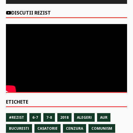
DISCUTII REZIST
ETICHETE
#REZIST
6-7
7-8
2018
ALEGERI
AUR
BUCURESTI
CASATORIE
CENZURA
COMUNISM