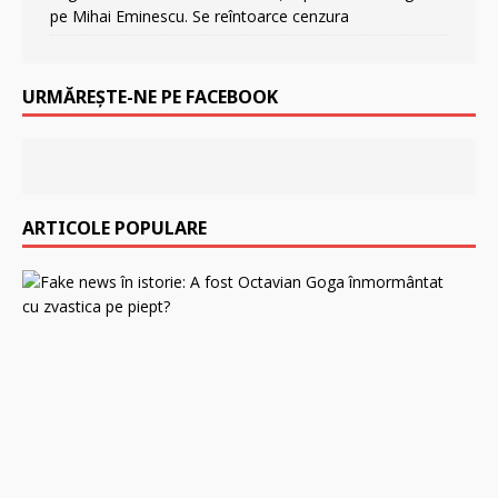
pe Mihai Eminescu. Se reîntoarce cenzura
URMĂREȘTE-NE PE FACEBOOK
ARTICOLE POPULARE
F
a
k
e
n
e
w
s
î
n
i