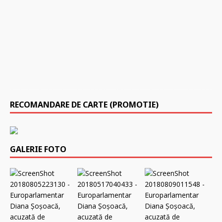
l
i
e
2
0
2
5
0
RECOMANDARE DE CARTE (PROMOTIE)
GALERIE FOTO