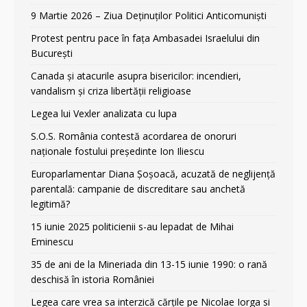
9 Martie 2026 – Ziua Deținuților Politici Anticomuniști
Protest pentru pace în fața Ambasadei Israelului din
București
Canada și atacurile asupra bisericilor: incendieri,
vandalism și criza libertății religioase
Legea lui Vexler analizata cu lupa
S.O.S. România contestă acordarea de onoruri
naționale fostului președinte Ion Iliescu
Europarlamentar Diana Șoșoacă, acuzată de neglijență
parentală: campanie de discreditare sau anchetă
legitimă?
15 iunie 2025 politicienii s-au lepadat de Mihai
Eminescu
35 de ani de la Mineriada din 13-15 iunie 1990: o rană
deschisă în istoria României
Legea care vrea sa interzică cărțile pe Nicolae Iorga si