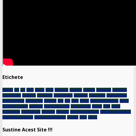
Etichete
#Rezist
6-7
7-8
2018
alegeri
AUR
Bucuresti
casatorie
Cenzura
comunism
constitutie
CoronaVirus
Covid-19
COVID19
dezinformare
Facebook
Fake News
Gabriela Firea
George Simion
homosexual
Iohannis
lege
lgtb
lgtbq
lgtbq2
Miscarea Legionara
miting
NATIONALISM
pandemie
Piata Universității
Piata Victoriei
Protest
PSD
razboi
Referendum
referendumul
rezistenta
Romania
război informaţional
războiul informaţiona
războiulinformaţional
războiul informaţional
Ucraina
USR
vaccin
Sustine Acest Site !!!