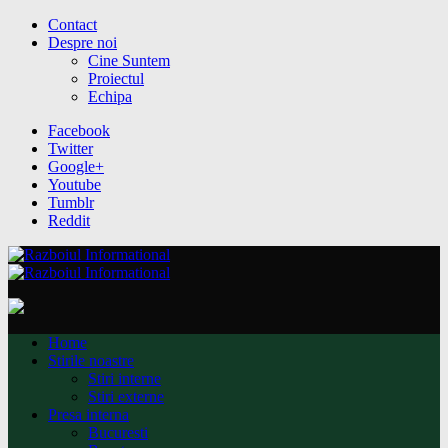
Contact
Despre noi
Cine Suntem
Proiectul
Echipa
Facebook
Twitter
Google+
Youtube
Tumblr
Reddit
Home
Stirile noastre
Stiri interne
Stiri externe
Presa interna
Bucuresti