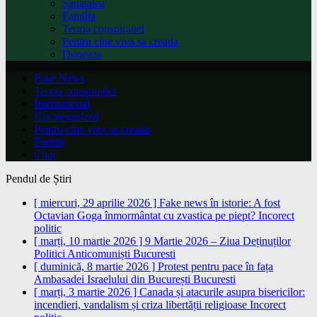
Sanatatea
Familia
Teoria conspiratiei
Pentru cine vrea sa creada
Doneaza
Fake News
Teoria conspiratiei
International
Uncategorized
Pentru cine vrea sa creada
Forum
Chat
Pendul de Știri
[ miercuri, 29 aprilie 2026 ]
Fake news în istorie: A fost
Octavian Goga înmormântat cu zvastica pe piept?
Incorect
politic
[ marți, 10 martie 2026 ]
9 Martie 2026 – Ziua Deținuților
Politici Anticomuniști
Bucuresti
[ duminică, 8 martie 2026 ]
Protest pentru pace în fața
Ambasadei Israelului din București
Bucuresti
[ marți, 3 martie 2026 ]
Canada și atacurile asupra bisericilor:
incendieri, vandalism și criza libertății religioase
Incorect