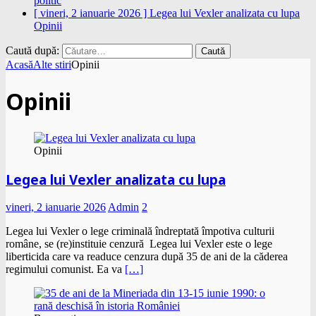
politic
[ vineri, 2 ianuarie 2026 ]
Legea lui Vexler analizata cu lupa
Opinii
Caută după:
Acasă
Alte stiri
Opinii
Opinii
Opinii
Legea lui Vexler analizata cu lupa
vineri, 2 ianuarie 2026
Admin
2
Legea lui Vexler o lege criminală îndreptată împotiva culturii
române, se (re)instituie cenzură Legea lui Vexler este o lege
liberticida care va readuce cenzura după 35 de ani de la căderea
regimului comunist. Ea va
[…]