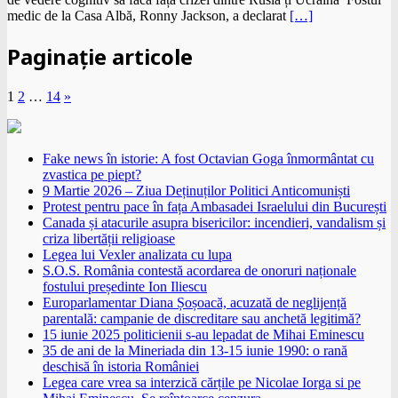
medic de la Casa Albă, Ronny Jackson, a declarat
[…]
Paginație articole
1
2
…
14
»
Fake news în istorie: A fost Octavian Goga înmormântat cu
zvastica pe piept?
9 Martie 2026 – Ziua Deținuților Politici Anticomuniști
Protest pentru pace în fața Ambasadei Israelului din București
Canada și atacurile asupra bisericilor: incendieri, vandalism și
criza libertății religioase
Legea lui Vexler analizata cu lupa
S.O.S. România contestă acordarea de onoruri naționale
fostului președinte Ion Iliescu
Europarlamentar Diana Șoșoacă, acuzată de neglijență
parentală: campanie de discreditare sau anchetă legitimă?
15 iunie 2025 politicienii s-au lepadat de Mihai Eminescu
35 de ani de la Mineriada din 13-15 iunie 1990: o rană
deschisă în istoria României
Legea care vrea sa interzică cărțile pe Nicolae Iorga si pe