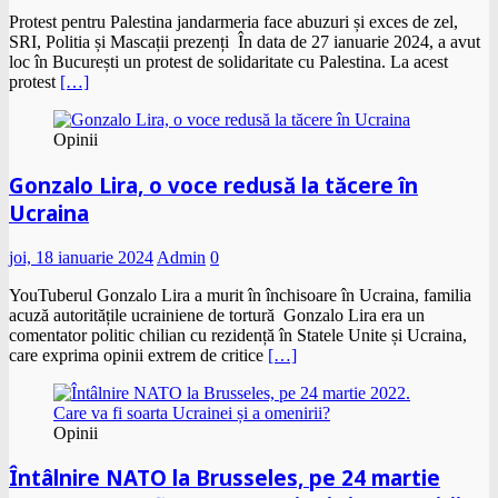
Protest pentru Palestina jandarmeria face abuzuri și exces de zel,
SRI, Politia și Mascații prezenți În data de 27 ianuarie 2024, a avut
loc în București un protest de solidaritate cu Palestina. La acest
protest
[…]
Opinii
Gonzalo Lira, o voce redusă la tăcere în
Ucraina
joi, 18 ianuarie 2024
Admin
0
YouTuberul Gonzalo Lira a murit în închisoare în Ucraina, familia
acuză autoritățile ucrainiene de tortură Gonzalo Lira era un
comentator politic chilian cu rezidență în Statele Unite și Ucraina,
care exprima opinii extrem de critice
[…]
Opinii
Întâlnire NATO la Brusseles, pe 24 martie