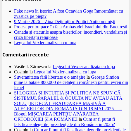
Fake news în istorie: A fost Octavian Goga înmormântat cu
zvastica pe piept?
9 Martie 2026 – Ziua Deținuților Politici Anticomuniști
Protest pentru pace în fața Ambasadei Israelului din București
Canada și atacurile asupra bisericilor: incendieri, vandalism și
criza libertății religioase
Legea lui Vexler analizata cu lupa
Comentarii recente
Vasile I. Zărnescu
la
Legea lui Vexler analizata cu lupa
Cosmin
la
Legea lui Vexler analizata cu lupa
Suveranitatea fără libertate e o amăgire
la
George Simion
pune la bătaie 800.000 de cetăţenii românești pentru evreii din
Israel
ȘI LOGICA ȘI INTUIȚIA ȘI POLITICA NE SPUN CĂ
SISTEMUL PARALEL & OCULTA NU AVEAU ALTĂ
SOLUȚIE DECÂT FRAUDAREA MASIVĂ A
ALEGERILOR DIN ROMÂNIA DIN 18 MAI 2025… –
Blogul MIȘCAREA PENTRU APĂRAREA
ORTODOXIEI ȘI A ROMÂNIEI
la
Cum ar fi putut fi
falsificate alegerile prezidenţiale din România in 2025?
Cosmin
la
Cum ar fi putut fi falsificate alegerile prezidenţiale