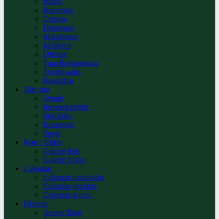
Banat
Bucovina
Crisana
Dobrogea
Maramures
Moldova
Oltenia
Tara Romaneasca
Transilvania
Basarabia
Alte stiri
Opinii
Incorect politic
Stiri false
Economic
Sport
Foto / Video
Galerie foto
Galerie Video
Calendar
Calendar nationalist
Calendar ortodox
Calendar Istoric
Diverse
Aspect Blog