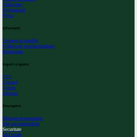
Publicitate
Webmasteri
Presa
Informatii
Termeni si conditii
Politica de confidentialitate
Reclamatii
Suport si ajutor
FAQ
Contact
Forum
Sitemap
Descopera
Bloguri recomandate
Site-uri nationaliste
Securitate
Mai multe