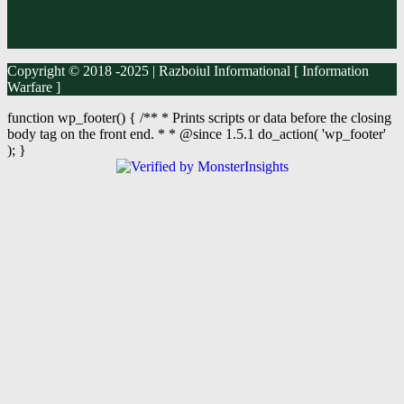
Copyright © 2018 -2025 | Razboiul Informational [ Information
Warfare ]
function wp_footer() { /** * Prints scripts or data before the closing
body tag on the front end. * * @since 1.5.1 do_action( 'wp_footer'
); }