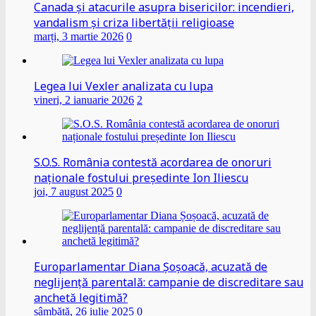
Canada și atacurile asupra bisericilor: incendieri,
vandalism și criza libertății religioase
marți, 3 martie 2026
0
Legea lui Vexler analizata cu lupa
vineri, 2 ianuarie 2026
2
S.O.S. România contestă acordarea de onoruri
naționale fostului președinte Ion Iliescu
joi, 7 august 2025
0
Europarlamentar Diana Șoșoacă, acuzată de
neglijență parentală: campanie de discreditare sau
anchetă legitimă?
sâmbătă, 26 iulie 2025
0