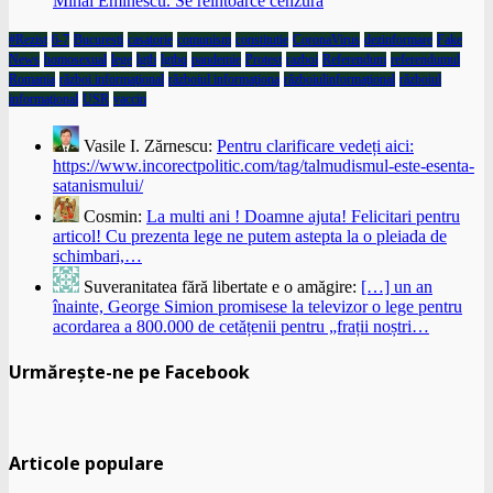
Mihai Eminescu. Se reîntoarce cenzura
#Rezist
6-7
Bucuresti
casatorie
comunism
constitutie
CoronaVirus
dezinformare
Fake
News
homosexual
lege
lgtb
lgtbq
pandemie
Protest
razboi
Referendum
referendumul
Romania
război informaţional
războiul informaţiona
războiulinformaţional
războiul
informaţional
USR
vaccin
Vasile I. Zărnescu:
Pentru clarificare vedeți aici:
https://www.incorectpolitic.com/tag/talmudismul-este-esenta-
satanismului/
Cosmin:
La multi ani ! Doamne ajuta! Felicitari pentru
articol! Cu prezenta lege ne putem astepta la o pleiada de
schimbari,…
Suveranitatea fără libertate e o amăgire:
[…] un an
înainte, George Simion promisese la televizor o lege pentru
acordarea a 800.000 de cetățenii pentru „frații noștri…
Urmărește-ne pe Facebook
Articole populare