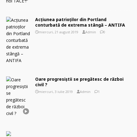
Acțiunea patrioților din Portland
conturbată de extrema stângă – ANTIFA
miercuri, 21 august 2019
Admin
0
Oare progresiștii se pregătesc de război
civil ?
miercuri, 3 iulie 2019
Admin
1