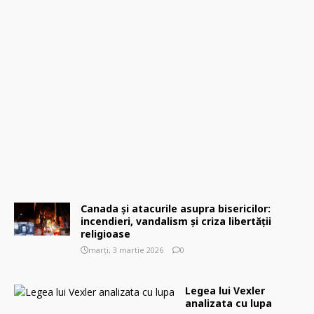
ă
,
8
m
a
r
t
i
e
2
0
2
6
0
Canada și atacurile asupra bisericilor:
incendieri, vandalism și criza libertății
religioase
marți, 3 martie 2026
0
Legea lui Vexler
analizata cu lupa