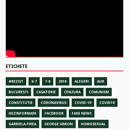
ETICHETE
#REZIST
6-7
7-8
2018
ALEGERI
AUR
BUCURESTI
CASATORIE
CENZURA
COMUNISM
CONSTITUTIE
CORONAVIRUS
COVID-19
COVID19
DEZINFORMARE
FACEBOOK
FAKE NEWS
GABRIELA FIREA
GEORGE SIMION
HOMOSEXUAL