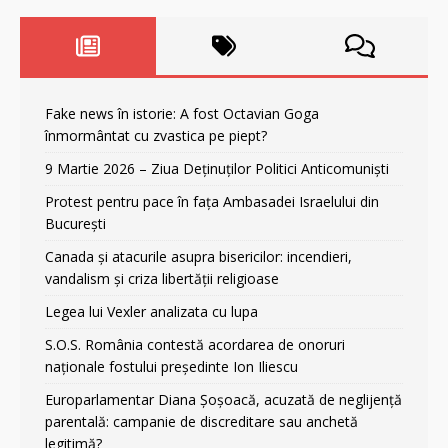
Fake news în istorie: A fost Octavian Goga
înmormântat cu zvastica pe piept?
9 Martie 2026 – Ziua Deținuților Politici Anticomuniști
Protest pentru pace în fața Ambasadei Israelului din
București
Canada și atacurile asupra bisericilor: incendieri,
vandalism și criza libertății religioase
Legea lui Vexler analizata cu lupa
S.O.S. România contestă acordarea de onoruri
naționale fostului președinte Ion Iliescu
Europarlamentar Diana Șoșoacă, acuzată de neglijență
parentală: campanie de discreditare sau anchetă
legitimă?