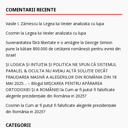
COMENTARII RECENTE
Vasile I. Zărnescu
la
Legea lui Vexler analizata cu lupa
Cosmin
la
Legea lui Vexler analizata cu lupa
Suveranitatea fără libertate e o amăgire
la
George Simion
pune la bătaie 800.000 de cetăţenii românești pentru evreii din
Israel
ȘI LOGICA ȘI INTUIȚIA ȘI POLITICA NE SPUN CĂ SISTEMUL
PARALEL & OCULTA NU AVEAU ALTĂ SOLUȚIE DECÂT
FRAUDAREA MASIVĂ A ALEGERILOR DIN ROMÂNIA DIN 18
MAI 2025… – Blogul MIȘCAREA PENTRU APĂRAREA
ORTODOXIEI ȘI A ROMÂNIEI
la
Cum ar fi putut fi falsificate
alegerile prezidenţiale din România in 2025?
Cosmin
la
Cum ar fi putut fi falsificate alegerile prezidenţiale
din România in 2025?
CATEGORII