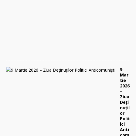
r
i
l
i
e
2
0
2
6
0
9
Mar
tie
2026
–
Ziua
Deți
nuțil
or
Polit
ici
Anti
com