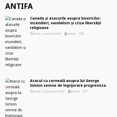
ANTIFA
Canada și atacurile asupra bisericilor:
incendieri, vandalism și criza libertății
religioase
marți, 3 martie 2026
Admin
0
Atacul cu cerneală asupra lui George
Simion semne de îngrijorare progresista.
marți, 25 ianuarie 2022
Admin
1