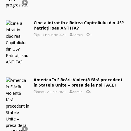
Cine a intrat în clădirea Capitoliului din US?
Patrioții sau ANTIFA?
joi, 7 ianuarie 2021
Admin
0
America în Flăcări: Violenţă fără precedent
în Statele Unite – presa de la noi TACE !
marți, 2 iunie 2020
Admin
0