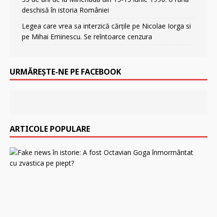
deschisă în istoria României
Legea care vrea sa interzică cărțile pe Nicolae Iorga si
pe Mihai Eminescu. Se reîntoarce cenzura
URMĂREȘTE-NE PE FACEBOOK
ARTICOLE POPULARE
F
a
k
e
n
e
w
s