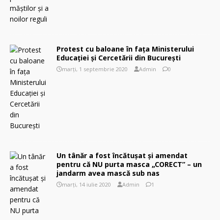
Protest cu baloane în faţa Ministerului
Educației și Cercetării din București
marți, 1 septembrie 2020
Admin
0
Un tânăr a fost încătuşat şi amendat
pentru că NU purta masca „CORECT” – un
jandarm avea mască sub nas
marți, 14 iulie 2020
Admin
1