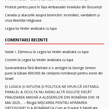
Protest pentru pace în fața Ambasadei Israelului din București
Canada și atacurile asupra bisericilor: incendieri, vandalism și
criza libertății religioase
Legea lui Vexler analizata cu lupa
COMENTARII RECENTE
Vasile I. Zărnescu
la
Legea lui Vexler analizata cu lupa
Cosmin
la
Legea lui Vexler analizata cu lupa
Suveranitatea fără libertate e o amăgire
la
George Simion
pune la bătaie 800.000 de cetăţenii românești pentru evreii din
Israel
ȘI LOGICA ȘI INTUIȚIA ȘI POLITICA NE SPUN CĂ SISTEMUL
PARALEL & OCULTA NU AVEAU ALTĂ SOLUȚIE DECÂT
FRAUDAREA MASIVĂ A ALEGERILOR DIN ROMÂNIA DIN 18
MAI 2025… – Blogul MIȘCAREA PENTRU APĂRAREA
ORTODOXIEI ȘI A ROMÂNIEI
la
Cum ar fi putut fi falsificate