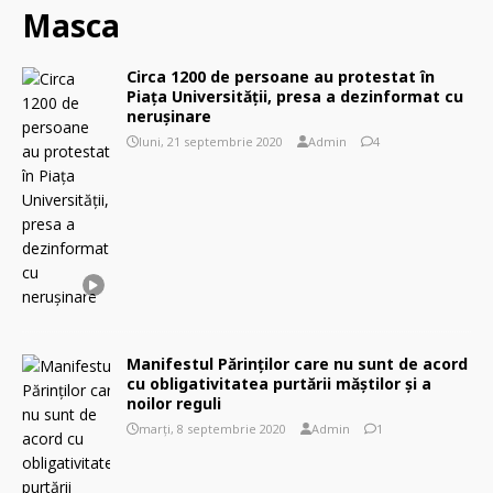
Masca
Circa 1200 de persoane au protestat în
Piața Universității, presa a dezinformat cu
neruşinare
luni, 21 septembrie 2020
Admin
4
Manifestul Părinților care nu sunt de acord
cu obligativitatea purtării măștilor şi a
noilor reguli
marți, 8 septembrie 2020
Admin
1