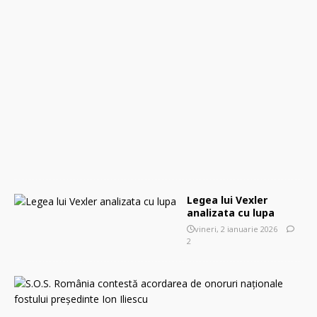
,
3
m
a
r
t
i
e
2
0
2
6
0
Legea lui Vexler
analizata cu lupa
vineri, 2 ianuarie 2026
2
S
.
O