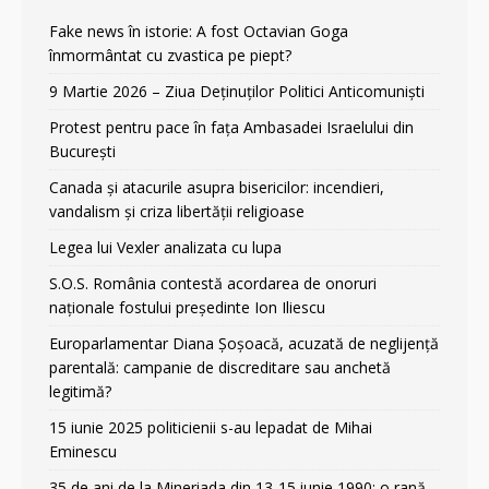
Fake news în istorie: A fost Octavian Goga
înmormântat cu zvastica pe piept?
9 Martie 2026 – Ziua Deținuților Politici Anticomuniști
Protest pentru pace în fața Ambasadei Israelului din
București
Canada și atacurile asupra bisericilor: incendieri,
vandalism și criza libertății religioase
Legea lui Vexler analizata cu lupa
S.O.S. România contestă acordarea de onoruri
naționale fostului președinte Ion Iliescu
Europarlamentar Diana Șoșoacă, acuzată de neglijență
parentală: campanie de discreditare sau anchetă
legitimă?
15 iunie 2025 politicienii s-au lepadat de Mihai
Eminescu
35 de ani de la Mineriada din 13-15 iunie 1990: o rană