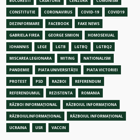
BUCURESTI
CASATORIE
CENZURA
COMUNISM
CONSTITUTIE
CORONAVIRUS
COVID-19
COVID19
DEZINFORMARE
FACEBOOK
FAKE NEWS
GABRIELA FIREA
GEORGE SIMION
HOMOSEXUAL
IOHANNIS
LEGE
LGTB
LGTBQ
LGTBQ2
MISCAREA LEGIONARA
MITING
NATIONALISM
PANDEMIE
PIATA UNIVERSITĂȚII
PIATA VICTORIEI
PROTEST
PSD
RAZBOI
REFERENDUM
REFERENDUMUL
REZISTENTA
ROMANIA
RĂZBOI INFORMAŢIONAL
RĂZBOIUL INFORMAŢIONA
RĂZBOIULINFORMAŢIONAL
RĂZBOIUL INFORMAŢIONAL
UCRAINA
USR
VACCIN