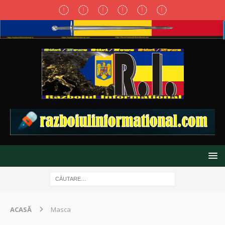
ACASĂ
Masca