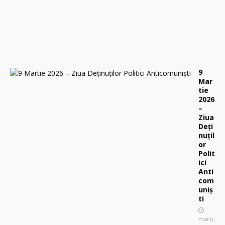
2
0
2
6
0
9
Mar
tie
2026
–
Ziua
Deți
nuțil
or
Polit
ici
Anti
com
uniș
ti
marți,