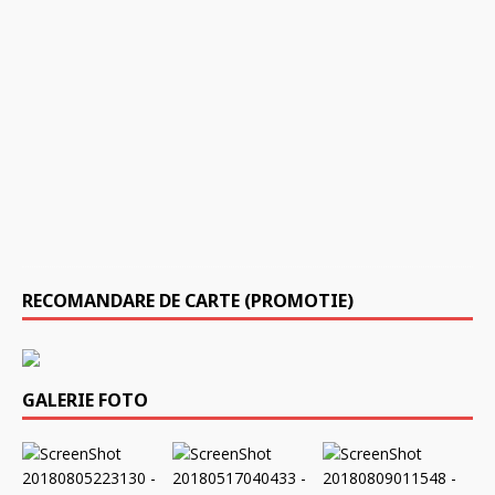
2
6
i
u
l
i
e
2
0
2
5
0
RECOMANDARE DE CARTE (PROMOTIE)
GALERIE FOTO