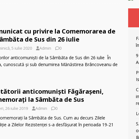
anada și atacurile asupra bisericilor: incendieri, vandalism și criza
ORECT POLITIC
unicat cu privire la Comemorarea de
Legea lui Vexler analizata cu lupa
OPINII
Sâmbăta de Sus din 26 iulie
F
 ]
Fake news în istorie: A fost Octavian Goga înmormântat cu
î
nică, 5 iulie 2020
Admin
0
RECT POLITIC
9
ilor anticomuniști de la Sâmbăta de Sus din 26 iulie În
A
a, cunoscută și sub denumirea Mănăstirea Brâncoveanu de
P
I
C
tătorii anticomuniști Făgărașeni,
i
emorați la Sâmbăta de Sus
r
ri, 26 iulie 2019
Admin
0
L
, comemorați la Sâmbăta de Sus. Cum au decurs Zilele
S
ție a Zilelor Rezistenței s-a desfășurat în perioada 19-21
o
I