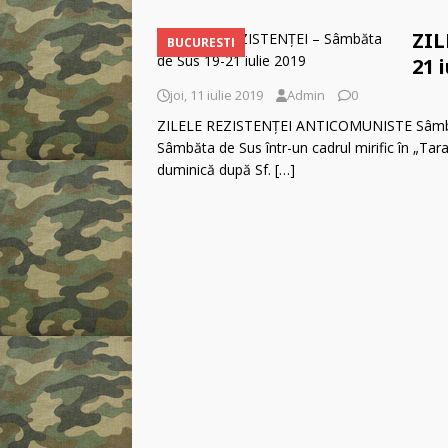
ZIL
BUCURESTI
21 
joi, 11 iulie 2019
Admin
0
ZILELE REZISTENȚEI ANTICOMUNISTE Sâmbăta 
Sâmbăta de Sus într-un cadrul mirific în „Ta
duminică după Sf.
[…]