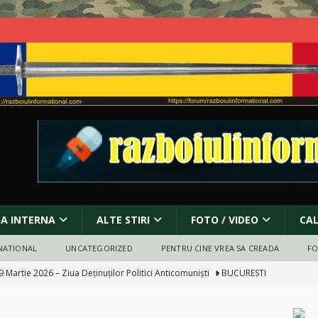
SA INTERNA
ALTE STIRI
FOTO / VIDEO
CA
NATIONAL
UNCATEGORIZED
PENTRU CINE VREA SA CREADA
F
9 Martie 2026 – Ziua Deținuților Politici Anticomuniști
BUCURESTI
 ]
Protest pentru pace în fața Ambasadei Israelului din București