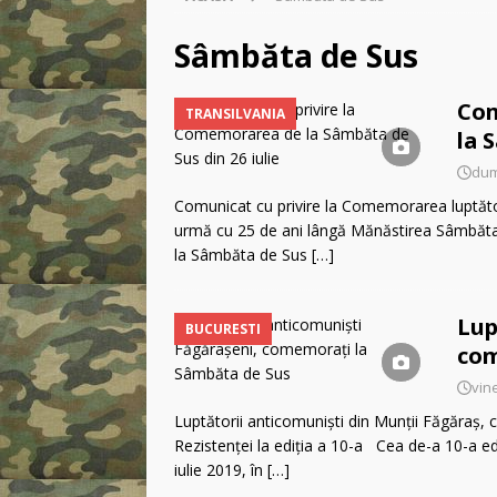
BUCURESTI
[ marți, 3 martie 2026 ]
C
Sâmbăta de Sus
libertății religioase
INC
Com
TRANSILVANIA
[ vineri, 2 ianuarie 2026 ]
la 
[ miercuri, 29 aprilie 2026
dumi
zvastica pe piept?
INCO
Comunicat cu privire la Comemorarea luptător
urmă cu 25 de ani lângă Mănăstirea Sâmbăt
la Sâmbăta de Sus
[…]
Lup
BUCURESTI
com
vine
Luptătorii anticomuniști din Munții Făgăraș
Rezistenței la ediția a 10-a Cea de-a 10-a edi
iulie 2019, în
[…]