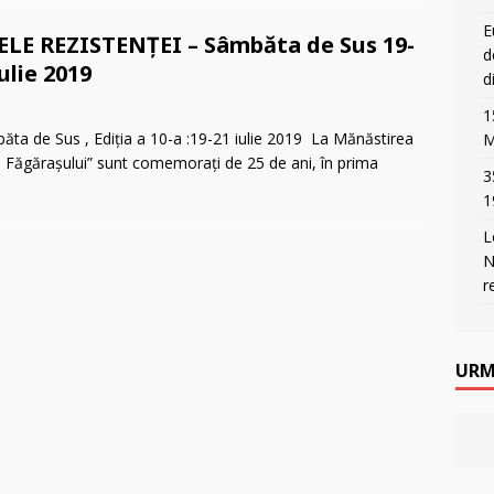
E
ELE REZISTENȚEI – Sâmbăta de Sus 19-
d
iulie 2019
d
1
de Sus , Ediția a 10-a :19-21 iulie 2019 La Mănăstirea
M
ra Făgăraşului” sunt comemoraţi de 25 de ani, în prima
3
1
L
N
r
URM