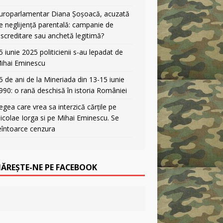
uroparlamentar Diana Șoșoacă, acuzată
e neglijență parentală: campanie de
iscreditare sau anchetă legitimă?
5 iunie 2025 politicienii s-au lepadat de
ihai Eminescu
5 de ani de la Mineriada din 13-15 iunie
990: o rană deschisă în istoria României
egea care vrea sa interzică cărțile pe
icolae Iorga si pe Mihai Eminescu. Se
eîntoarce cenzura
ĂREȘTE-NE PE FACEBOOK