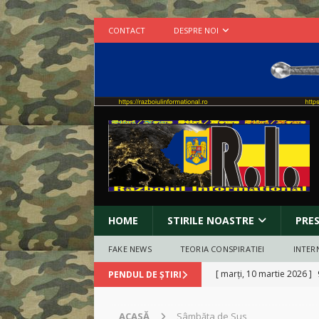
CONTACT
DESPRE NOI
HOME
STIRILE NOASTRE
PRE
FAKE NEWS
TEORIA CONSPIRATIEI
INTER
[ marți, 10 martie 2026 ]
PENDUL DE ȘTIRI
[ duminică, 8 martie 2026
ACASĂ
Sâmbăta de Sus