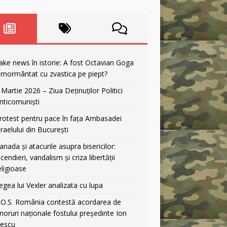
ake news în istorie: A fost Octavian Goga
nmormântat cu zvastica pe piept?
 Martie 2026 – Ziua Deținuților Politici
nticomuniști
rotest pentru pace în fața Ambasadei
sraelului din București
anada și atacurile asupra bisericilor:
ncendieri, vandalism și criza libertății
eligioase
egea lui Vexler analizata cu lupa
.O.S. România contestă acordarea de
noruri naționale fostului președinte Ion
liescu