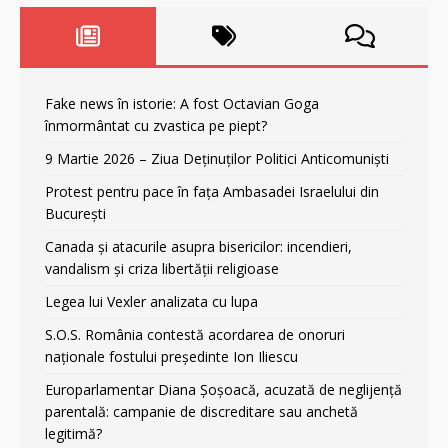
Fake news în istorie: A fost Octavian Goga
înmormântat cu zvastica pe piept?
9 Martie 2026 – Ziua Deținuților Politici Anticomuniști
Protest pentru pace în fața Ambasadei Israelului din
București
Canada și atacurile asupra bisericilor: incendieri,
vandalism și criza libertății religioase
Legea lui Vexler analizata cu lupa
S.O.S. România contestă acordarea de onoruri
naționale fostului președinte Ion Iliescu
Europarlamentar Diana Șoșoacă, acuzată de neglijență
parentală: campanie de discreditare sau anchetă
legitimă?