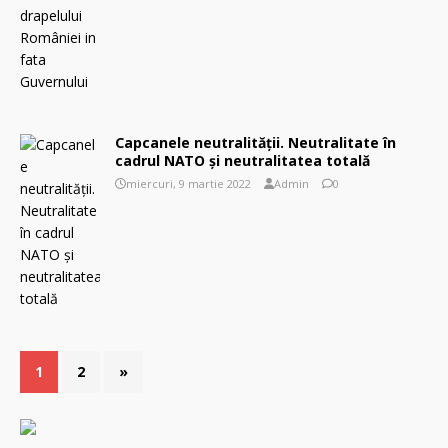
Capcanele neutralităţii. Neutralitate în
cadrul NATO şi neutralitatea totală
miercuri, 9 martie 2022
Admin
0
1
2
»