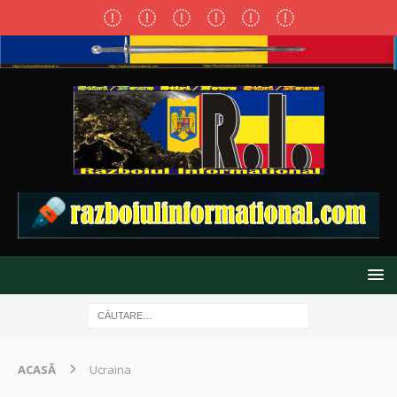
ACASĂ
Ucraina