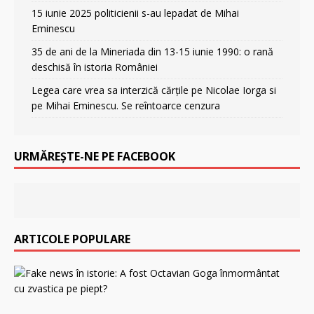
15 iunie 2025 politicienii s-au lepadat de Mihai
Eminescu
35 de ani de la Mineriada din 13-15 iunie 1990: o rană
deschisă în istoria României
Legea care vrea sa interzică cărțile pe Nicolae Iorga si
pe Mihai Eminescu. Se reîntoarce cenzura
URMĂREȘTE-NE PE FACEBOOK
ARTICOLE POPULARE
F
a
k
e