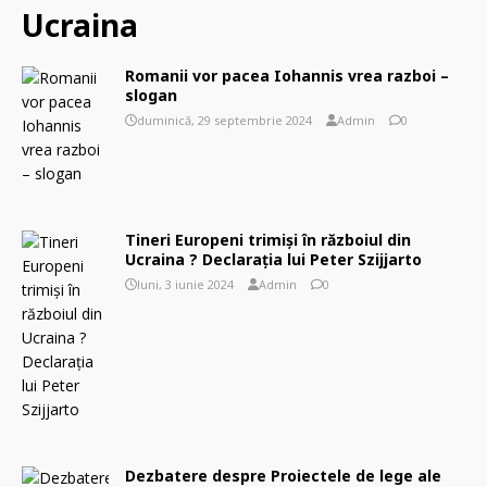
Ucraina
Romanii vor pacea Iohannis vrea razboi –
slogan
duminică, 29 septembrie 2024
Admin
0
Tineri Europeni trimiși în războiul din
Ucraina ? Declarația lui Peter Szijjarto
luni, 3 iunie 2024
Admin
0
Dezbatere despre Proiectele de lege ale