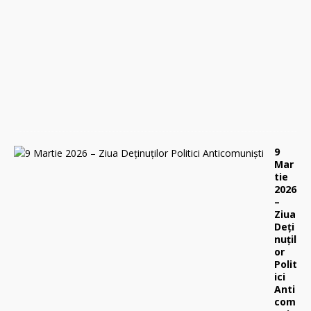
i
l
i
e
2
0
2
6
0
9
Mar
tie
2026
–
Ziua
Deți
nuțil
or
Polit
ici
Anti
com