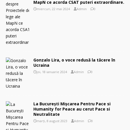
MapN ce acorda CSAT puteri extraordinare.
miercuri, 22 mai 2024
Admin
0
Gonzalo Lira, o voce redusă la tăcere în
Ucraina
joi, 18 ianuarie 2024
Admin
0
La București Mișcarea Pentru Pace si
Humanity for Peace au cerut Pace si
Neutralitate
marți, 8 august 2023
Admin
0