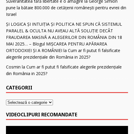
Suveranitatea fără libertate e o amăgire
la
George Simion
pune la bătaie 800.000 de cetăţenii românești pentru evreii din
Israel
ȘI LOGICA ȘI INTUIȚIA ȘI POLITICA NE SPUN CĂ SISTEMUL
PARALEL & OCULTA NU AVEAU ALTĂ SOLUȚIE DECÂT
FRAUDAREA MASIVĂ A ALEGERILOR DIN ROMÂNIA DIN 18
MAI 2025… – Blogul MIȘCAREA PENTRU APĂRAREA
ORTODOXIEI ȘI A ROMÂNIEI
la
Cum ar fi putut fi falsificate
alegerile prezidenţiale din România in 2025?
Cosmin
la
Cum ar fi putut fi falsificate alegerile prezidenţiale
din România in 2025?
CATEGORII
VIDEOCLIPURI RECOMANDATE
Player