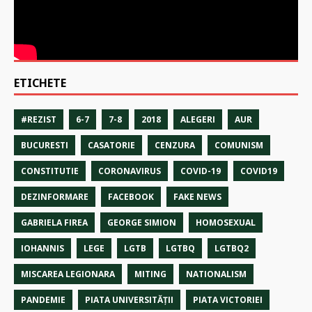
ETICHETE
#REZIST
6-7
7-8
2018
ALEGERI
AUR
BUCURESTI
CASATORIE
CENZURA
COMUNISM
CONSTITUTIE
CORONAVIRUS
COVID-19
COVID19
DEZINFORMARE
FACEBOOK
FAKE NEWS
GABRIELA FIREA
GEORGE SIMION
HOMOSEXUAL
IOHANNIS
LEGE
LGTB
LGTBQ
LGTBQ2
MISCAREA LEGIONARA
MITING
NATIONALISM
PANDEMIE
PIATA UNIVERSITĂȚII
PIATA VICTORIEI