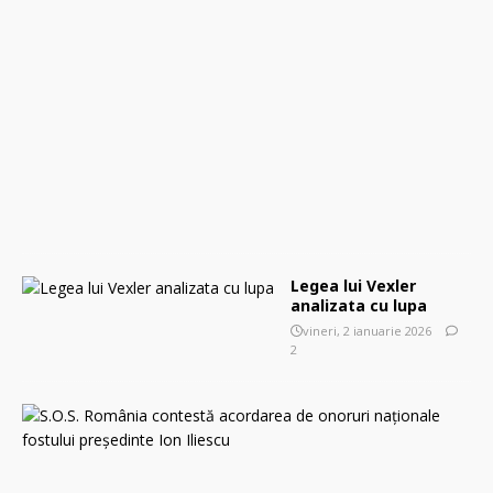
m
a
r
t
i
e
2
0
2
6
0
Legea lui Vexler
analizata cu lupa
vineri, 2 ianuarie 2026
2
S
.
O
.
S