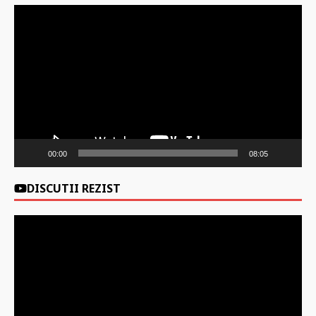
Player
video
00:00
08:05
DISCUTII REZIST