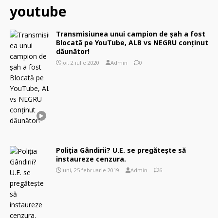
youtube
Transmisiunea unui campion de şah a fost
Blocată pe YouTube, ALB vs NEGRU conţinut
dăunător!
joi, 2 iulie 2020
Admin
0
Poliţia Gândirii? U.E. se pregătește să
instaureze cenzura.
luni, 25 februarie 2019
Admin
6