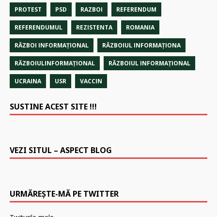
PROTEST
PSD
RAZBOI
REFERENDUM
REFERENDUMUL
REZISTENTA
ROMANIA
RĂZBOI INFORMAŢIONAL
RĂZBOIUL INFORMAŢIONA
RĂZBOIULINFORMAŢIONAL
RĂZBOIUL INFORMAŢIONAL
UCRAINA
USR
VACCIN
SUSTINE ACEST SITE !!!
VEZI SITUL – ASPECT BLOG
URMĂREȘTE-MĂ PE TWITTER