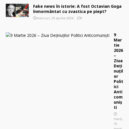
Fake news în istorie: A fost Octavian Goga
înmormântat cu zvastica pe piept?
miercuri, 29 aprilie 2026
0
9
Mar
tie
2026
–
Ziua
Deți
nuțil
or
Polit
ici
Anti
com
uniș
ti
marți,
10
marti