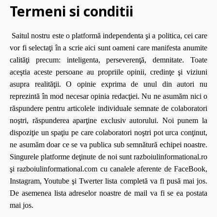
Termeni si conditii
Saitul nostru este o platformă independenta şi a politica, cei care
vor fi selectaţi în a scrie aici sunt oameni care manifesta anumite
calităţi precum: inteligenta, perseverenţă, demnitate. Toate
aceştia aceste persoane au propriile opinii, credinţe şi viziuni
asupra realităţii. O opinie exprima de unul din autori nu
reprezintă în mod necesar opinia redacţiei. Nu ne asumăm nici o
răspundere pentru articolele individuale semnate de colaboratori
noştri, răspunderea aparţine exclusiv autorului. Noi punem la
dispoziţie un spaţiu pe care colaboratori noştri pot urca conţinut,
ne asumăm doar ce se va publica sub semnătură echipei noastre.
Singurele platforme deţinute de noi sunt razboiulinformational.ro
şi razboiulinformational.com cu canalele aferente de FaceBook,
Instagram, Youtube şi Twerter lista completă va fi pusă mai jos.
De asemenea lista adreselor noastre de mail va fi se ea postata
mai jos.