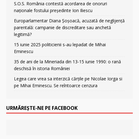
S.O.S. România contestă acordarea de onoruri
naționale fostului președinte Ion Iliescu
Europarlamentar Diana Șoșoacă, acuzată de neglijență
parentală: campanie de discreditare sau anchetă
legitimă?
15 iunie 2025 politicienii s-au lepadat de Mihai
Eminescu
35 de ani de la Mineriada din 13-15 iunie 1990: o rană
deschisă în istoria României
Legea care vrea sa interzică cărțile pe Nicolae Iorga si
pe Mihai Eminescu. Se reîntoarce cenzura
URMĂREȘTE-NE PE FACEBOOK