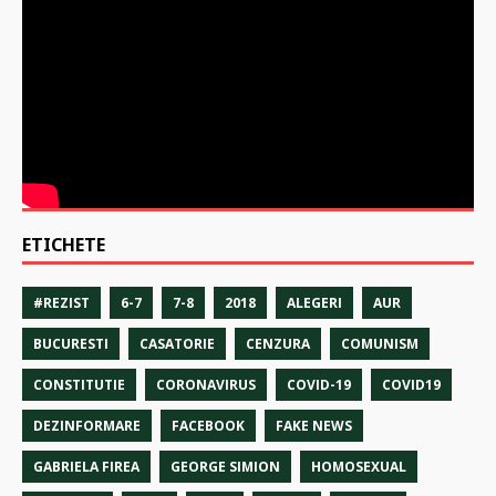
ETICHETE
#REZIST
6-7
7-8
2018
ALEGERI
AUR
BUCURESTI
CASATORIE
CENZURA
COMUNISM
CONSTITUTIE
CORONAVIRUS
COVID-19
COVID19
DEZINFORMARE
FACEBOOK
FAKE NEWS
GABRIELA FIREA
GEORGE SIMION
HOMOSEXUAL