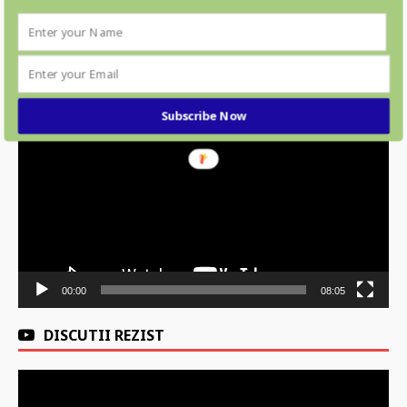
VIDEOCLIPURI RECOMANDATE
Player
Subscribe Now
video
00:00
08:05
DISCUTII REZIST