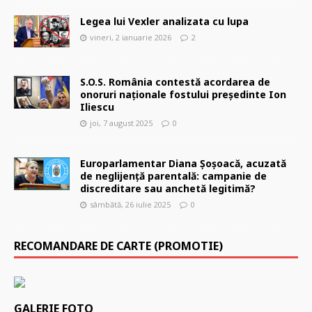
Legea lui Vexler analizata cu lupa
vineri, 2 ianuarie 2026
2
S.O.S. România contestă acordarea de
onoruri naționale fostului președinte Ion
Iliescu
joi, 7 august 2025
0
Europarlamentar Diana Șoșoacă, acuzată
de neglijență parentală: campanie de
discreditare sau anchetă legitimă?
sâmbătă, 26 iulie 2025
0
RECOMANDARE DE CARTE (PROMOTIE)
GALERIE FOTO