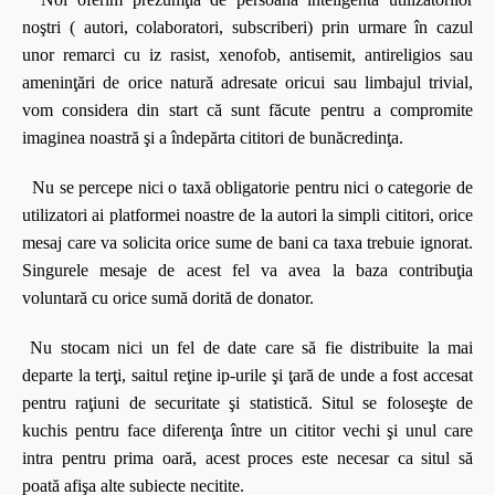
noştri ( autori, colaboratori, subscriberi) prin urmare în cazul
unor remarci cu iz rasist, xenofob, antisemit, antireligios sau
ameninţări de orice natură adresate oricui sau limbajul trivial,
vom considera din start că sunt făcute pentru a compromite
imaginea noastră şi a îndepărta cititori de bunăcredinţa.
Nu se percepe nici o taxă obligatorie pentru nici o categorie de
utilizatori ai platformei noastre de la autori la simpli cititori, orice
mesaj care va solicita orice sume de bani ca taxa trebuie ignorat.
Singurele mesaje de acest fel va avea la baza contribuţia
voluntară cu orice sumă dorită de donator.
Nu stocam nici un fel de date care să fie distribuite la mai
departe la terţi, saitul reţine ip-urile şi ţară de unde a fost accesat
pentru raţiuni de securitate şi statistică. Situl se foloseşte de
kuchis pentru face diferenţa între un cititor vechi şi unul care
intra pentru prima oară, acest proces este necesar ca situl să
poată afişa alte subiecte necitite.