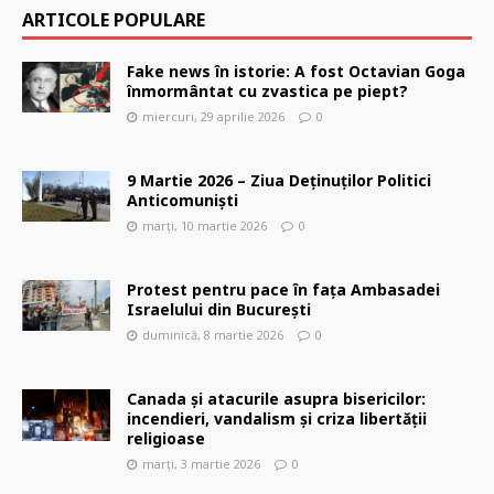
ARTICOLE POPULARE
Fake news în istorie: A fost Octavian Goga
înmormântat cu zvastica pe piept?
miercuri, 29 aprilie 2026
0
9 Martie 2026 – Ziua Deținuților Politici
Anticomuniști
marți, 10 martie 2026
0
Protest pentru pace în fața Ambasadei
Israelului din București
duminică, 8 martie 2026
0
Canada și atacurile asupra bisericilor:
incendieri, vandalism și criza libertății
religioase
marți, 3 martie 2026
0