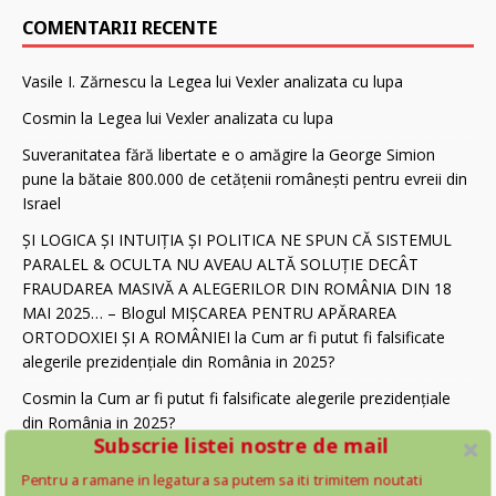
COMENTARII RECENTE
Vasile I. Zărnescu
la
Legea lui Vexler analizata cu lupa
Cosmin
la
Legea lui Vexler analizata cu lupa
Suveranitatea fără libertate e o amăgire
la
George Simion
pune la bătaie 800.000 de cetăţenii românești pentru evreii din
Israel
ȘI LOGICA ȘI INTUIȚIA ȘI POLITICA NE SPUN CĂ SISTEMUL
PARALEL & OCULTA NU AVEAU ALTĂ SOLUȚIE DECÂT
FRAUDAREA MASIVĂ A ALEGERILOR DIN ROMÂNIA DIN 18
MAI 2025… – Blogul MIȘCAREA PENTRU APĂRAREA
ORTODOXIEI ȘI A ROMÂNIEI
la
Cum ar fi putut fi falsificate
alegerile prezidenţiale din România in 2025?
Cosmin
la
Cum ar fi putut fi falsificate alegerile prezidenţiale
din România in 2025?
Subscrie listei nostre de mail
CATEGORII
Pentru a ramane in legatura sa putem sa iti trimitem noutati