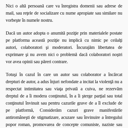
Nici o altă persoană care va înregistra domenii sau adrese de
mail, sau reţele de socializare cu nume apropiate sau similare nu
vorbeşte în numele nostru.
Dacă un autor adopta o anumită poziţie prin materialele postate
pe platforma această poziţie nu implică cu nimic pe ceilalţi
autori, colaboratori şi moderatori. Încurajăm libertatea de
exprimare şi nu avem nici o problemă dacă colaboratori noştri
vor avea opinii sau păreri contrare.
Totuşi în cazul în care un autor sau colaborator a încărcat
drepturi de autor, a adus înjuri nefondate a incitat la violenţă nu a
respectat intimitatea sau viaţa privată a cuiva, ne rezervăm
dreptul de a îi modera conţinutul, în a îi şterge parţial sau total
conţinutul învinuit sau pentru cazurile grave de a îl exclude de
pe platformă, Considerăm cazuri grave manifestările
antiromâneşti de stigmatizare, acuzare sau învinuire a întregului
popor roman, promovarea de concepte comuniste, naziste sau