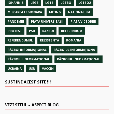
IOHANNIS
LEGE
LGTB
LGTBQ
LGTBQ2
MISCAREA LEGIONARA
MITING
NATIONALISM
PANDEMIE
PIATA UNIVERSITĂȚII
PIATA VICTORIEI
PROTEST
PSD
RAZBOI
REFERENDUM
REFERENDUMUL
REZISTENTA
ROMANIA
RĂZBOI INFORMAŢIONAL
RĂZBOIUL INFORMAŢIONA
RĂZBOIULINFORMAŢIONAL
RĂZBOIUL INFORMAŢIONAL
UCRAINA
USR
VACCIN
SUSTINE ACEST SITE !!!
VEZI SITUL – ASPECT BLOG