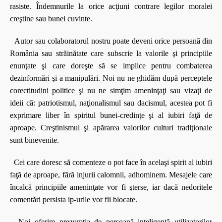
rasiste. Îndemnurile la orice acţiuni contrare legilor moralei
creştine sau bunei cuvinte.
Autor sau colaboratorul nostru poate deveni orice persoană din
România sau străinătate care subscrie la valorile şi principiile
enunţate şi care doreşte să se implice pentru combaterea
dezinformări şi a manipulări. Noi nu ne ghidăm după perceptele
corectitudini politice şi nu ne simţim ameninţaţi sau vizaţi de
ideii că: patriotismul, naţionalismul sau dacismul, acestea pot fi
exprimare liber în spiritul bunei-credinţe şi al iubiri faţă de
aproape. Creştinismul şi apărarea valorilor culturi tradiţionale
sunt binevenite.
Cei care doresc să comenteze o pot face în acelaşi spirit al iubiri
faţă de aproape, fără injurii calomnii, adhominem. Mesajele care
încalcă principiile ameninţate vor fi şterse, iar dacă nedoritele
comentări persista ip-urile vor fii blocate.
Noi oferim prezumţia de persoană inteligentă utilizatorilor