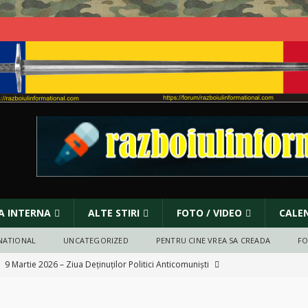
A INTERNA
ALTE STIRI
FOTO / VIDEO
CALE
NATIONAL
UNCATEGORIZED
PENTRU CINE VREA SA CREADA
F
]
9 Martie 2026 – Ziua Deținuților Politici Anticomuniști