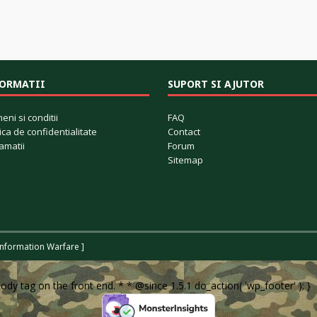
FORMATII
SUPORT SI AJUTOR
eni si conditii
FAQ
tica de confidentialitate
Contact
amatii
Forum
Sitemap
Information Warfare ]
body tag on the front end. * * @since 1.5.1 do_action( 'wp_footer' ); }