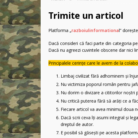
[ duminică, 8 martie 202
BUCURESTI
Trimite un articol
[ marți, 3 martie 2026 ]
Platforma „
razboiulinformationa
l” doreşte
criza libertății religioas
Dacă consideri că faci parte din categoria pers
[ vineri, 2 ianuarie 2026 
Dacă nu agreezi cuvintele obscene dar nici ling
[ miercuri, 29 aprilie 20
Principalele cerinţe care le avem de la colabo
zvastica pe piept?
IN
Limbaj civilizat fără adhominem şi înjur
Nu victimiza poporul român pentru jaful
Nu dorim o divizare a cititorilor noştri 
Nu critică puterea fără să arăţi ce a făc
Fiecare articol va avea minimul doua no
Dacă scrii ceva îţi asumi integral şi l
dreptul de autor.
E posibil să găseşti pe acesta platform