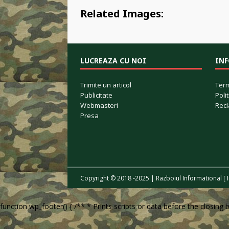
Related Images:
LUCREAZA CU NOI
IN
Trimite un articol
Term
Publicitate
Poli
Webmasteri
Recl
Presa
Copyright © 2018 -2025 | Razboiul Informational [ 
function wp_footer() { /** * Prints scripts or data before the closing 