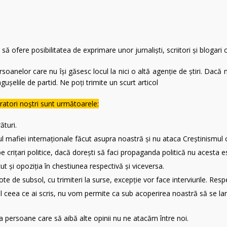
6 ]
Protest pentru pace în fața Ambasadei Israelului din București
Canada și atacurile asupra bisericilor: incendieri, vandalism și
 să ofere posibilitatea de exprimare unor jurnalişti, scriitori şi blogari
e
INCORECT POLITIC
oanelor care nu îşi găsesc locul la nici o altă agenţie de ştiri. Dacă nu
]
Legea lui Vexler analizata cu lupa
OPINII
ușelile de partid. Ne poţi trimite un scurt articol
26 ]
Fake news în istorie: A fost Octavian Goga înmormântat cu
ratori noştri sunt următoarele:
CORECT POLITIC
ături.
 mafiei internaţionale făcut asupra noastră şi nu ataca Creştinismul că 
pe criţari politice, dacă doreşti să faci propaganda politică nu acesta es
ut şi opoziţia în chestiunea respectivă şi viceversa.
te de subsol, cu trimiteri la surse, excepţie vor face interviurile. Res
egal ceea ce ai scris, nu vom permite ca sub acoperirea noastră să se 
a persoane care să aibă alte opinii nu ne atacăm între noi.