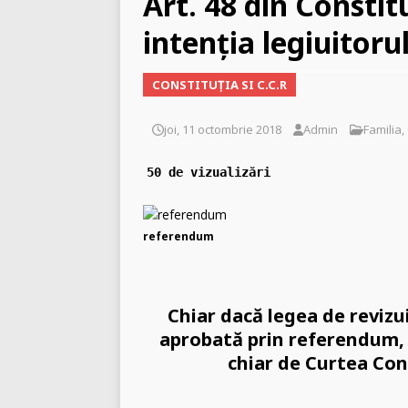
Art. 48 din Constit
BUCURESTI
intenția legiuitoru
[ marți, 3 martie 2026 ]
C
libertății religioase
INC
CONSTITUȚIA SI C.C.R
[ vineri, 2 ianuarie 2026 ]
joi, 11 octombrie 2018
Admin
Familia
,
50 de vizualizări
referendum
Chiar dacă legea de revizui
aprobată prin referendum, a
chiar de Curtea Cons