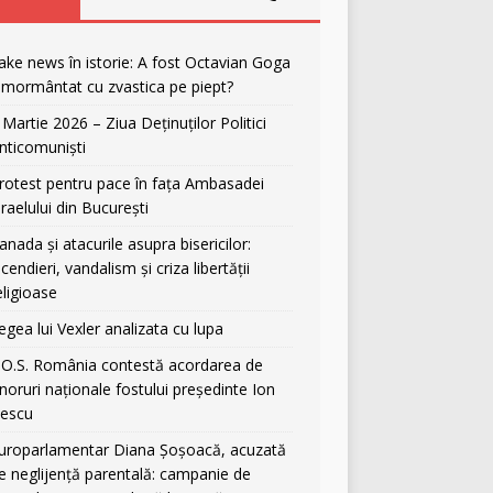
ake news în istorie: A fost Octavian Goga
nmormântat cu zvastica pe piept?
 Martie 2026 – Ziua Deținuților Politici
nticomuniști
rotest pentru pace în fața Ambasadei
sraelului din București
anada și atacurile asupra bisericilor:
ncendieri, vandalism și criza libertății
eligioase
egea lui Vexler analizata cu lupa
.O.S. România contestă acordarea de
noruri naționale fostului președinte Ion
liescu
uroparlamentar Diana Șoșoacă, acuzată
e neglijență parentală: campanie de