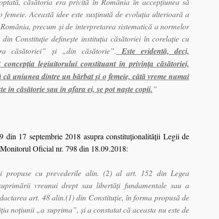
optată, căsătoria era privită în România în accepţiunea să
o femeie. Această idee este susţinută de evoluţia ulterioară a
din România, precum şi de interpretarea sistematică a normelor
8 din Constituţie defineşte instituţia căsătoriei în corelaţie cu
ara căsătoriei” şi „din căsătorie”.
Este evidentă, deci,
oncepţia legiuitorului constituant în privinţa căsătoriei,
ită că uniunea dintre un bărbat şi o femeie, câtă vreme numai
te în căsătorie sau în afara ei, se pot naşte copii.
”
39 din 17 septembrie 2018 asupra constituţionalităţii Legii de
n Monitorul Oficial nr. 798 din 18.09.2018:
i propuse cu prevederile alin. (2) al art. 152 din Legea
 suprimării vreunui drept sau libertăţi fundamentale sau a
dactarea art. 48 alin.(1) din Constituţie, în forma propusă de
iniţia noţiunii „a suprima”, şi a constatat că aceasta nu este de