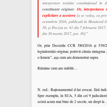
interpretare textului constituţional în 
constituant originar
.
Or, interpretarea n
explicitare a acestora
[a se vedea, cu priv
octombrie 2016, publicată în Monitorul Of
30, și Decizia nr. 61 din 7 februarie 2017,
din 30 martie 2017, par. 36].”
Or, prin Deciziile CCR 580/2016 şi 539/20
legiuitorului originar, potrivit căruia sintagma
o femeie”, aşa cum am demonstrat supra.
Rămâne cum am stabilit…
N. red.: Raționamentul d-lui avocat, fără îndo
Spre exemplu, în SUA, 5 din cei 9 judecători 
scrisă acum mai bine de 2 secole, un drept la …