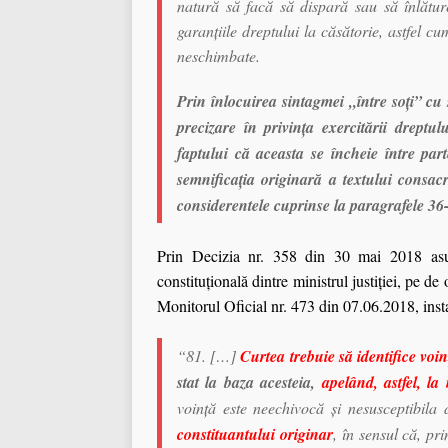
natură să facă să dispară sau să înlăture,
garanţiile dreptului la căsătorie, astfel c
neschimbate.
Prin înlocuirea sintagmei „între soţi” cu
precizare în privinţa exercitării dreptul
faptului că aceasta se încheie între parte
semnificaţia originară a textului consac
considerentele cuprinse la paragrafele 36-
Prin Decizia nr. 358 din 30 mai 2018 asupr
constituţională dintre ministrul justiţiei, pe de
Monitorul Oficial nr. 473 din 07.06.2018, insta
“81. […]
Curtea trebuie să identifice voi
stat la baza acesteia,
apelând, astfel, la
voinţă este neechivocă şi nesusceptibila 
constituantului originar
, în sensul că, pr