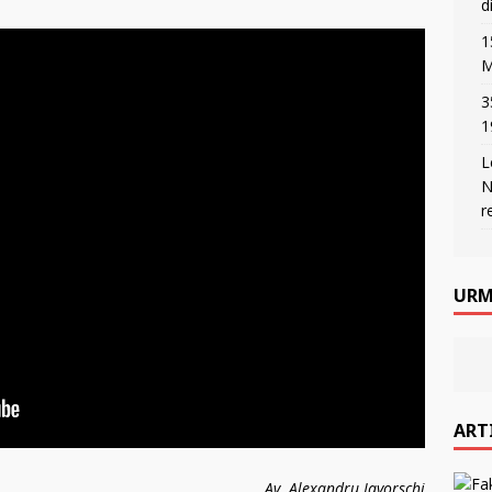
d
1
M
3
1
L
N
r
URM
ART
Av. Alexandru Iavorschi