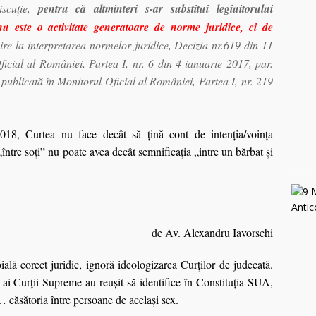
discuţie,
pentru că altminteri s-ar substitui legiuitorului
u este o activitate generatoare de norme juridice, ci de
ire la interpretarea normelor juridice, Decizia nr.619 din 11
icial al României, Partea I, nr. 6 din 4 ianuarie 2017, par.
 publicată în Monitorul Oficial al României, Partea I, nr. 219
18, Curtea nu face decât să ţină cont de intenţia/voinţa
 „între soţi” nu poate avea decât semnificaţia „intre un bărbat şi
de Av. Alexandru Iavorschi
ială corect juridic, ignoră ideologizarea Curților de judecată.
ai Curții Supreme au reușit să identifice în Constituția SUA,
 căsătoria între persoane de același sex.