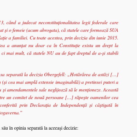
 când a judecat neconstituţionalitatea legii federale care
at şi o femeie (acum abrogata), că statele care formează SUA
laţie a familiei. Cu toate acestea, prin decizia din iunie 2015.
ea a anunţat nu doar ca în Constituție exista un drept la
 ci mai mult, că statele NU au de fapt dreptul de a-şi stabili
 sa separată la decizia Obergefell: „Hotărârea de astăzi […]
(și cea mai amplă extensie imaginabilă) a pretinsei puteri a
ția și amendamentele sale neglijează să le menționeze. Această
către un comitet de nouă persoane […] răpește oamenilor cea
 conferită prin Declarația de Independență și câștigată în
utoguverna.”
 său în opinia separată la aceeași decizie: