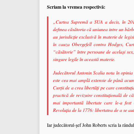
Scriam la vremea respectivă:
„Curtea Supremă a SUA a decis, în 2013,
definea căsătoria că uniunea intre un bărb
au jurisdicţie exclusivă în materie de legis
în cauza Obergefell contra Hodges, Curt
“căsătorie” între persoane de acelaşi sex,
singure legile în această materie.
Judecătorul Antonin Scalia nota în opinia
este cea mai amplă extensie de până acum 
Curții de a crea libertăți pe care constitu
practică de revizuire constituțională de 
mai importantă libertate care le-a fost
Revoluția de la 1776: libertatea de a se a
Iar judecătorul-șef John Roberts scria la rândul