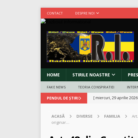
CONTACT
DESPRE NOI
HOME
STIRILE NOASTRE
PRE
FAKE NEWS
TEORIA CONSPIRATIEI
INTER
[ miercuri, 29 aprilie 2026
PENDUL DE ȘTIRI
zvastica pe piept?
INCO
ACASĂ
DIVERSE
FAMILIA
Art
[ marți, 10 martie 2026 ]
originar…
[ duminică, 8 martie 2026