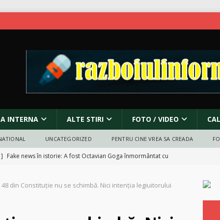
SA INTERNA
ALTE STIRI
FOTO / VIDEO
CA
NATIONAL
UNCATEGORIZED
PENTRU CINE VREA SA CREADA
F
 ]
Fake news în istorie: A fost Octavian Goga înmormântat cu
RECT POLITIC
. 48 din Constituție nu se schimbă. Nici intenția legiuitorului
9 Martie 2026 – Ziua Deținuților Politici Anticomuniști
BUCURESTI
 ]
Protest pentru pace în fața Ambasadei Israelului din București