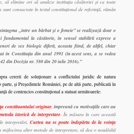
 să elimine ori să anuleze instituţia căsătoriei şi ca toate
um sunt consacrate în textul constituţional de referinţă, rămân
 sintagma „intre un bărbat şi o femeie” se realizează doar o
ui fundamental la căsătorie, în sensul stabilirii exprese a
neri de sex biologic diferit, aceasta fiind, de altfel, chiar
rat în Constituţia din anul 1991 (în acest sens, a se vedea
42 din Decizia nr. 580 din 20 iulie 2016).”
a cererii de soluţionare a conflictului juridic de natura
 o parte, şi Preşedintele României, pe de altă parte, publicată în
nţă de contencios constituţional a statuat următoarele:
nţa constituantului originar
,
împreună cu motivaţiile care au
 metoda istorică de interpretare
. În măsura în care această
de interpretări,
Curtea nu se poate îndepărta de la voinţa
in mijlocirea altor metode de interpretare, să dea o nouă/altă