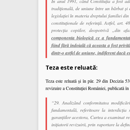
În anul 1991, când Constituţia a fost ad
tradiţională, de uniune între un bărbat şi 
legislaţiei în materia dreptului familiei 
constituţionale de referinţă. Astfel, art. 4
protecţia copiilor, deopotrivă „din af
componenta biologică ce a fundamentat c
fiind fără îndoială că aceasta a fost priv
dintr-o astfel de uniune, indiferent dacă es
Teza este reluată:
Teza este reluată şi în păr. 29 din Decizia 5
revizuire a Constituţiei României, publicată î
“29. Analizând conformitatea modificări
fundamentală, referitoare la interdicţia
garanţiilor acestora, Curtea a examinat re
iniţiatorii revizuirii, prin raportare la def