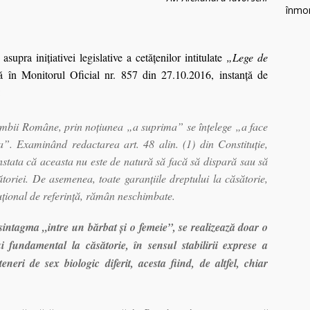
pra iniţiativei legislative a cetăţenilor intitulate
„Lege de
tă în Monitorul Oficial nr. 857 din 27.10.2016, instanţă de
:
Limbii Române, prin noţiunea „a suprima” se înţelege „a face
a”. Examinând redactarea art. 48 alin. (1) din Constituţie,
onstata că aceasta nu este de natură să facă să dispară sau să
sătoriei. De asemenea, toate garanţiile dreptului la căsătorie,
tuţional de referinţă, rămân neschimbate.
sintagma „intre un bărbat şi o femeie”, se realizează doar o
ui fundamental la căsătorie, în sensul stabilirii exprese a
neri de sex biologic diferit, acesta fiind, de altfel, chiar