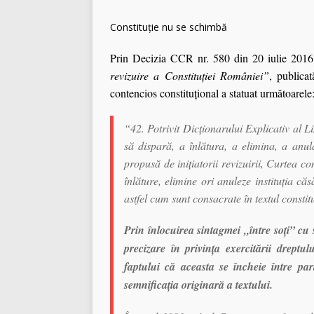
Constituție nu se schimbă
Prin Decizia CCR nr. 580 din 20 iulie 2016 asu
revizuire a Constituţiei României”
, publica
contencios constituţional a statuat următoarele
“42. Potrivit Dicţionarului Explicativ al 
să dispară, a înlătura, a elimina, a anul
propusă de iniţiatorii revizuirii, Curtea c
înlăture, elimine ori anuleze instituţia că
astfel cum sunt consacrate în textul consti
Prin înlocuirea sintagmei „între soţi” cu 
precizare în privinţa exercitării dreptul
faptului că aceasta se încheie între parte
semnificaţia originară a textului.