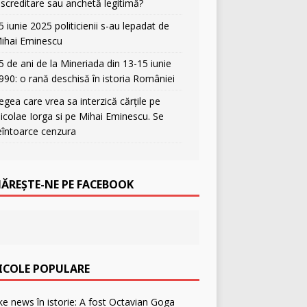
iscreditare sau anchetă legitimă?
5 iunie 2025 politicienii s-au lepadat de
ihai Eminescu
5 de ani de la Mineriada din 13-15 iunie
990: o rană deschisă în istoria României
egea care vrea sa interzică cărțile pe
icolae Iorga si pe Mihai Eminescu. Se
eîntoarce cenzura
ĂREȘTE-NE PE FACEBOOK
ICOLE POPULARE
F