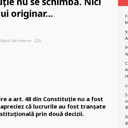
uție nu se schimbă. Nici
lui originar…
anada și atacurile asupra bisericilor: incendieri, vandalism și criza
F
ORECT POLITIC
î
Legea lui Vexler analizata cu lupa
OPINII
9
A
Opinii
,
Stiri interne
0
P
I
C
i
r
L
S
re a art. 48 din Constituție nu a fost
o
preciez că lucrurile au fost tranșate
I
tituțională prin două decizii.
E
d