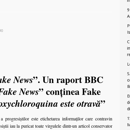
î
9 Martie 2026 – Ziua Deținuților Politici Anticomuniști
BUCURESTI
9
A
P
0
I
C
i
r
L
S
”. Un raport BBC
ake News
o
I
” conţinea Fake
Fake News
E
”
oxychloroquina este otravă
d
d
ogresiştilor este etichetarea informaţilor care contravin
1
M
siştii iau la puricat toate virgulele dintr-un articol conservator