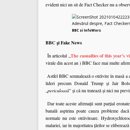
evident nici un sit de Fact Checker nu a observ
BBC si InfoWors
BBC şi Fake News
The casualties of this year’s v
În articolul „
virale din acest an ) BBC face mai multe afirma
Astfel BBC semnalează o otrăvire în masă a c
lideri precum Donald Trump şi Jair Bolso
„
periculoasă
” şi că nu tratează şi nici nu pr
Dar toate aceste afirmaţii sunt parţial eronat
banală aspirina poate cauza probleme dacă 
normale nu este otrăvitoare. Hydroxychloroq
malariei, iar în majoritatea ţărilor se eliberează 