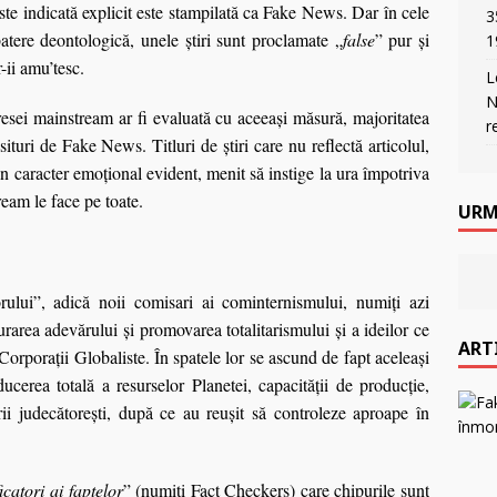
ste indicată explicit este stampilată ca Fake News. Dar în cele
3
atere deontologică, unele știri sunt proclamate „
false
”
pur și
1
ii amu’tesc.
L
N
resei
mainstream ar fi evaluată cu aceeaşi măsură, majoritatea
r
 situri de
F
ake
N
ews. Titluri de ştiri care nu reflectă articolul,
un caracter emoţional evident, menit să instige la ura împotriva
eam le face pe toate.
URM
rului”,
adică noii comisari ai cominternismului, numiți azi
urarea adevărului și promovarea totalitarismului și a ideilor ce
ART
Corporații Globaliste. În spatele lor se ascund de fapt aceleași
ucerea totală a resurselor Planetei, capacității de producție,
erii judecătorești, după ce au reușit să controleze aproape în
ficatori ai faptelor
” (numiți
Fact
Checker
s)
care chipurile sunt