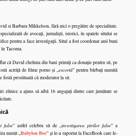
id si Barbara Mikkelson, fără nici o pregătire de specialitate.
ecializată de avocaţi, jurnalişti, istorici, în spatele sitului se
lifice pentru a face investigaţii. Situl a fost coordonat anii buni
ă în Tacoma.
aflat că David cheltuia din bani primiţi ca donaţie pentru sit, pe
ostă actriţă de filme porno şi „
escortă
” pentru bărbaţi numită
fostă prostituată că moderator la sit.
i zilnice a ajuns să aibă 16 angajaţi dintre care jumătate se
citate.
mică
ri false
” astfel celebru sit de „
investigarea ştirilor false
” a
Babylon Bee
tira numit „
” şi le-a raportat la FaceBook care le-