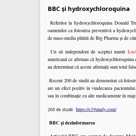
BBC și hydroxychloroquina
Referitor la hydroxychloroquina Donald Tru
oamenilor ca folosirea preventivă a hydroxychl
de mass-media plătită de Big Pharma și de cătr
Loc
Un sit independent de sceptici numit
americană ce afirmau că hydroxychloroquina e
au determinat că aceste afirmaţii sunt total fals
Recent 200 de studii au demonstrat că folosir
are un efect pozitiv în vindecarea pacientulu
sau în combinaţie cu alte medicamente în major
https://c19study.com/
200 de studii:
BBC și dezinformarea
Articolul BBC era semnat de doamna Maria