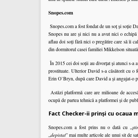
Snopes.com
Snopes.com a fost fondat de un soţ şi soţie Dav
Snopes nu are şi nici nu a avut nici o echipă sp
aflau doi soţi fără nici o pregătire care să îi ca
din dormitorul casei familiei Mikkelson situat
În 2015 cei doi soţii au divorţat şi atunci s-a 
prostituate. Ulterior David s-a căsătorit cu o f
Erin O`Bryn, după care David a şi angajat-o pe 
Astăzi platformă care are milioane de accesăr
ocupă de partea tehnică a platformei şi de publi
Fact Checker-ii prinși cu ocaua 
Snopes.com a fost prins nu o dată cu „
şti
„
depistat
” mai multe articole ale unui sit de sa