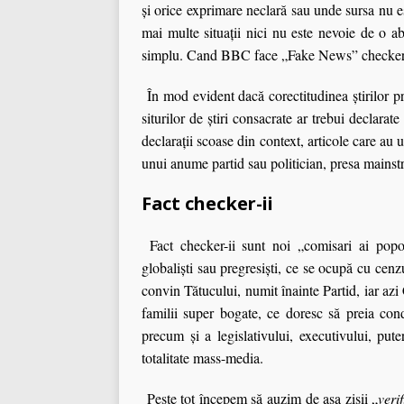
şi orice exprimare neclară sau unde sursa nu e
mai multe situații nici nu este nevoie de o ab
simplu. Cand BBC face „Fake News” checker-
În mod evident dacă corectitudinea ştirilor
p
siturilor de ştiri consacrate ar trebui declarate
declaraţii scoase din context, articole care au 
unui anume partid sau politician, presa mainstr
Fact checker-ii
Fact checker-ii sunt noi „
comisari ai popo
globaliști sau pregresiști, ce se ocupă cu cenz
convin Tătucului, numit înainte Partid, iar azi 
familii super bogate, ce doresc să preia cond
precum și a legislativului, executivului, put
totalitate mass-media.
Peste tot începem să auzim de aşa zişii „
veri