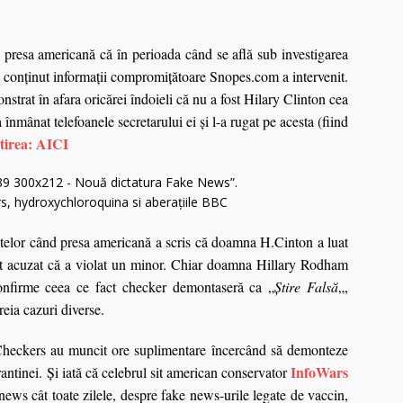
 presa americană c
ă
în perioada când se află sub investigarea
fi conţinut informaţii compromiţătoare Snopes.com a intervenit.
strat în afara oricărei îndoieli că nu a fost Hilary Clinton cea
înmânat telefoanele secretarului ei şi l-a rugat pe acesta (fiind
tirea: AICI
telor când presa americană a scris că doamna H.Cinton a luat
at acuzat că a violat un minor.
Chiar doamna Hillary Rodham
confirme ceea ce fact checker demontaseră ca „
Știre Falsă
„,
reia cazuri diverse.
 Checkers au muncit ore suplimentare încercând să demonteze
InfoWars
antinei. Și iată că celebrul sit american conservator
ws cât toate zilele, despre fake news-urile legate de vaccin,