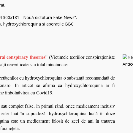
at.
iral conspiracy theories
” (Victimele teoriilor conspiraționiste
ţii neverificate sau total mincinoase.
etăţenilor cu hydroxychloroquina o substanţă recomandată de
naro. În articol se afirmă că hydroxychloroquina ar fi
evine îmbolnăvirea cu Covid19.
e sau complet false, în primul rând, orice medicament inclusiv
este luat în supradoză, hydroxychloroquina luată în doze
uina este un medicament folosit de zeci de ani în tratarea
fără reţetă.