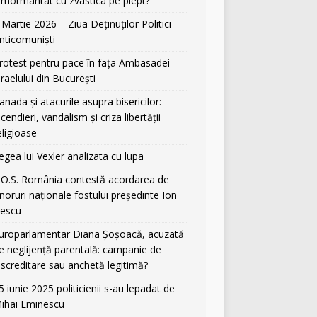
nmormântat cu zvastica pe piept?
 Martie 2026 – Ziua Deținuților Politici
nticomuniști
rotest pentru pace în fața Ambasadei
sraelului din București
anada și atacurile asupra bisericilor:
ncendieri, vandalism și criza libertății
eligioase
egea lui Vexler analizata cu lupa
.O.S. România contestă acordarea de
noruri naționale fostului președinte Ion
liescu
uroparlamentar Diana Șoșoacă, acuzată
e neglijență parentală: campanie de
iscreditare sau anchetă legitimă?
5 iunie 2025 politicienii s-au lepadat de
ihai Eminescu