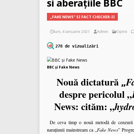
si aberațiile BBC
[ marți, 10 martie 2026 ]
„FAKE NEWS” SI FACT CHECKER-II
luni, 4 ianuarie 2021
Admin
Opinii
278 de vizualizări
BBC şi Fake News
Nouă dictatură
F
„
despre pericolul „
News: cităm: „
hydr
De ceva timp o nouă metodă de cenzură a pr
narațiunii mainstream ca „
Fake News
” Progre