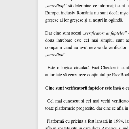
„
acreditaţi
” să determine ce informaţii sunt f
Europei inclusiv România nu sunt decât nişte 
greșesc ai lor greșesc și ai noștri în oglindă.
Dar cine sunt aceşti „
verificatori ai faptelor
” 
doua întrebare este cel mai simplu, sunt a
companii când au avut nevoie de verificatori 
„
acreditat
”.
Este o logica circulară Fact Checker-ii sun
autoritate să cenzureze conținutul pe FaceBook
Cine sunt verificatorii faptelor este însă o 
Cel mai cunoscut şi cel mai vechi verificator
toate platformele progresite, dar cine se afla în 
Platformă cu pricina a fost lansată în 1994, i
afla în spatele sitului care dicta Americii şi indi