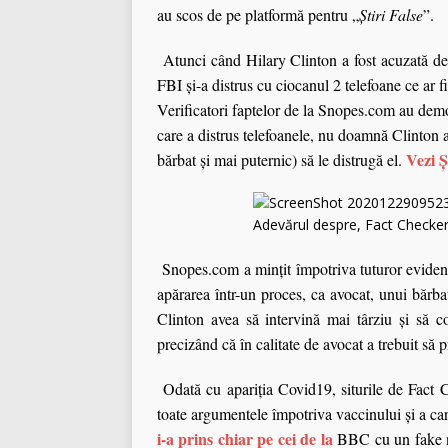
au scos de pe platformă pentru „
Ș
tiri False
”
.
Atunci când Hilary Clinton a fost acuzată de
FBI şi-a distrus cu ciocanul 2 telefoane ce ar 
Verificatori faptelor de la Snopes.com au demon
care a distrus telefoanele, nu doamnă Clinton a 
Vezi Ș
bărbat şi mai puternic) să le distrugă el.
Snopes.com a minţit împotriva tuturor eviden
apărarea într-un proces, ca avocat, unui bărb
Clinton avea s
ă intervină mai târziu și să 
precizând că în calitate de avocat a trebuit să p
Odată cu apariţia Covid19, siturile de Fact
toate argumentele împotriva vaccinului şi a car
i-a prins chiar pe cei de la
BBC cu un fake ne