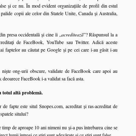
alse şi ce nu. În mod evident organizaţiile de profil din estul
palide copii ale celor din Statele Unite, Canada şi Australia,
din presa occidentală şi cine îi „
acreditează
”? Răspunsul la a
creditaţi de FaceBook, YouTube sau Twitter. Adică aceste
ai faptelor au căutat pe Google şi pe cei care i-au găsit i-au
t niște ong-urii obscure, validate de FaceBook care apoi au
 deoarece FaceBook i-a validat sa facă asta.
cu totul altă problemă.
 de fapte este situl Snopes.com, acreditat şi ras-acreditat de
spatele sitului?
ar timp de aproape 10 ani nimeni nu şi-a pus întrebarea cine se
rect lumii întregi ce ştiri sunt adevărate şi ce ştiri sunt false.