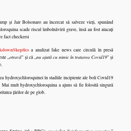
mp şi Jair Bolsonaro au încercat să salveze vieți, spunând
oroquina scade riscul îmbolnăvirii grave, însă au fost atacați
e fact checkersi
kdownSkeptics
a analizat fake news care circulă în presă
ste „
otravă
” şi că „
nu ajută cu nimic în tratarea Covid19
” şi
e.
ea hydroxychloroquinei în stadiile incipiente ale boli Covid19
i. Mai mult hydroxychloroquina a ajuns să fie folosită singură
itatea ţărilor de pe glob.
nna Spring, “
the BBC’s specialist disinformation reporter
,”