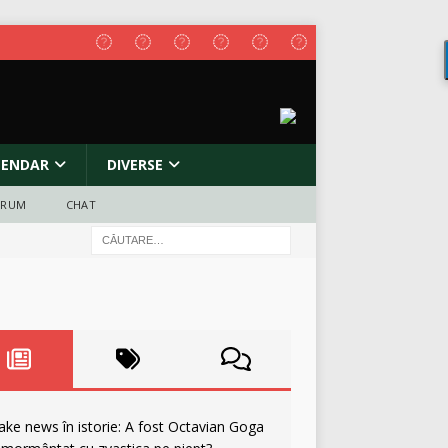
LENDAR
DIVERSE
ORUM
CHAT
ake news în istorie: A fost Octavian Goga