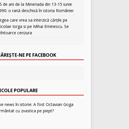
5 de ani de la Mineriada din 13-15 iunie
990: o rană deschisă în istoria României
egea care vrea sa interzică cărțile pe
icolae Iorga si pe Mihai Eminescu. Se
eîntoarce cenzura
ĂREȘTE-NE PE FACEBOOK
ICOLE POPULARE
F
a
k
e
n