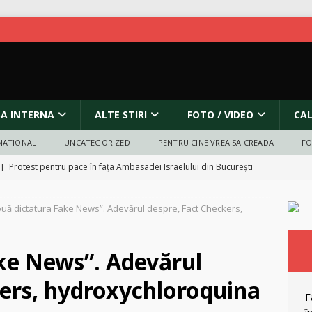
SA INTERNA
ALTE STIRI
FOTO / VIDEO
CA
NATIONAL
UNCATEGORIZED
PENTRU CINE VREA SA CREADA
F
 ]
Protest pentru pace în fața Ambasadei Israelului din București
uă dictatura Fake News”. Adevărul despre, Fact Checkers,
anada și atacurile asupra bisericilor: incendieri, vandalism și criza
ORECT POLITIC
ke News”. Adevărul
Legea lui Vexler analizata cu lupa
OPINII
kers, hydroxychloroquina
 ]
Fake news în istorie: A fost Octavian Goga înmormântat cu
F
RECT POLITIC