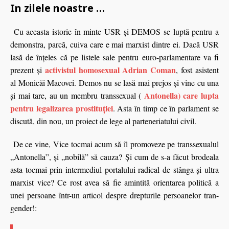
In zilele noastre …
Cu aceasta istorie în minte USR şi DEMOS se luptă pentru a
demonstra, parcă, cuiva care e mai marxist dintre ei. Dacă USR
lasă de înţeles că pe listele sale pentru euro-parlamentare va fi
activistul homosexual Adrian Coman
prezent şi
, fost asistent
al Monicăi Macovei. Demos nu se lasă mai prejos şi vine cu una
Antonella) care lupta
şi mai tare, au un membru transsexual (
pentru legalizarea prostituţiei
. Asta în timp ce în parlament se
discută, din nou, un proiect de lege al parteneriatului civil.
De ce vine, Vice tocmai acum să îl promoveze pe transsexualul
„Antonella”, şi „nobilă” să cauza? Şi cum de s-a făcut brodeala
asta tocmai prin intermediul portalului radical de stânga şi ultra
marxist vice? Ce rost avea să fie amintită orientarea politică a
unei persoane într-un articol despre drepturile persoanelor tran-
gender!: