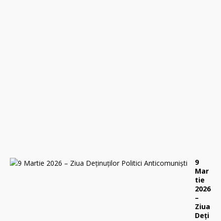
,
2
9
a
p
r
i
l
i
e
2
0
2
6
0
9
Mar
tie
2026
–
Ziua
Deți