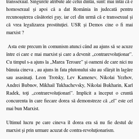
transsexual. Singurele atribute ale celui dintâi, sunt: mai întâi că e
homosexual şi apoi că a dat România în judecată pentru
recunoaşterea căsătoriei gay, iar cel din urmă că e transsexual şi
că vrea legalizarea prostituţiei. USR și Demos cine o fi mai
marxist ?
Asta este precum în comunism atunci când au ajuns să se acuze
între ei care e mai marxist şi care a devenit „contrarevoluţionar”.
Cu timpul s-a ajuns la „Marea Teroare” şi oameni de care nici nu
bănuia cineva , au ajuns în fata plutonului său au sfârşit în lagăre
sau asasinaţi. Leon Trotsky, Lev Kamenev, Nikolai Yezhov,
Andrei Bubnov, Mikhail Tukhachevsky, Nikolai Bukharin, Karl
Radek, toţi „contrarevoluționari”. Implicit a început o cruntă
concurenta în care fiecare dorea să demonstreze că „el” este cel
mai bun Marxist.
Ultimul lucru pe care cineva îl dorea era să nu fie destul de
marxist şi prin urmare acuzat de contra-revoluţionarism.