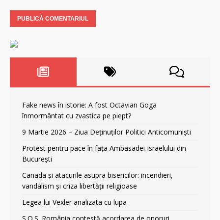
Fake news în istorie: A fost Octavian Goga
înmormântat cu zvastica pe piept?
9 Martie 2026 – Ziua Deținuților Politici Anticomuniști
Protest pentru pace în fața Ambasadei Israelului din
București
Canada și atacurile asupra bisericilor: incendieri,
vandalism și criza libertății religioase
Legea lui Vexler analizata cu lupa
S.O.S. România contestă acordarea de onoruri