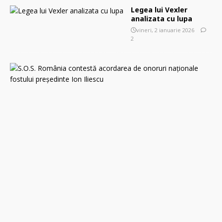
Legea lui Vexler
analizata cu lupa
vineri, 2 ianuarie 2026
2
S
.
O
.
S
.
R
o
m
â
n
i
a
c
o
n
t
e