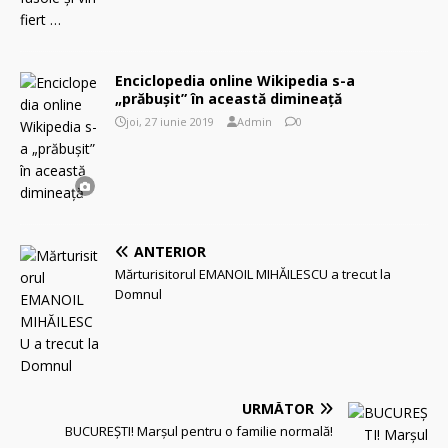
Enciclopedia online Wikipedia s-a
„prăbuşit” în această dimineaţă
joi, 27 iunie 2019
Admin
0
ANTERIOR
Mărturisitorul EMANOIL MIHĂILESCU a trecut la
Domnul
URMĂTOR
BUCUREŞTI! Marşul pentru o familie normală!