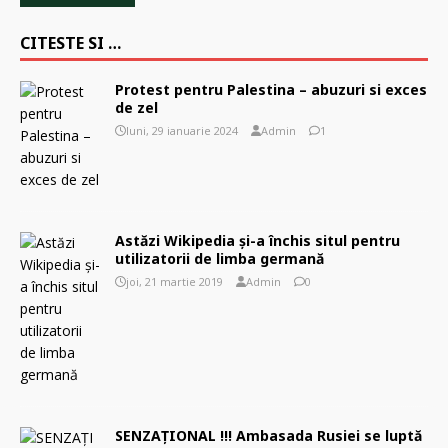
CITESTE SI …
Protest pentru Palestina – abuzuri si exces
de zel
luni, 29 ianuarie 2024
Admin
1
Astăzi Wikipedia și-a închis situl pentru
utilizatorii de limba germană
joi, 21 martie 2019
Admin
0
SENZAȚIONAL !!! Ambasada Rusiei se luptă