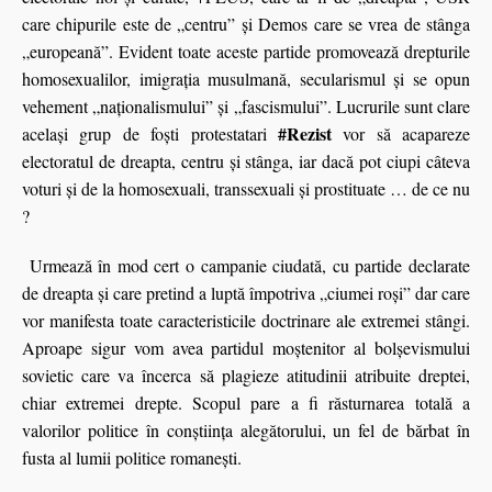
care chipurile este de „centru” şi Demos care se vrea de stânga
„europeană”. Evident toate aceste partide promovează drepturile
homosexualilor, imigraţia musulmană, secularismul şi se opun
vehement „naţionalismului” şi „fascismului”. Lucrurile sunt clare
#Rezist
acelaşi grup de foşti protestatari
vor să acapareze
electoratul de dreapta, centru şi stânga, iar dacă pot ciupi câteva
voturi şi de la homosexuali, transsexuali şi prostituate … de ce nu
?
Urmează în mod cert o campanie ciudată, cu partide declarate
de dreapta şi care pretind a luptă împotriva „ciumei roşi” dar care
vor manifesta toate caracteristicile doctrinare ale extremei stângi.
Aproape sigur vom avea partidul moştenitor al bolşevismului
sovietic care va încerca să plagieze atitudinii atribuite dreptei,
chiar extremei drepte. Scopul pare a fi răsturnarea totală a
valorilor politice în conştiinţa alegătorului, un fel de bărbat în
fusta al lumii politice romaneşti.