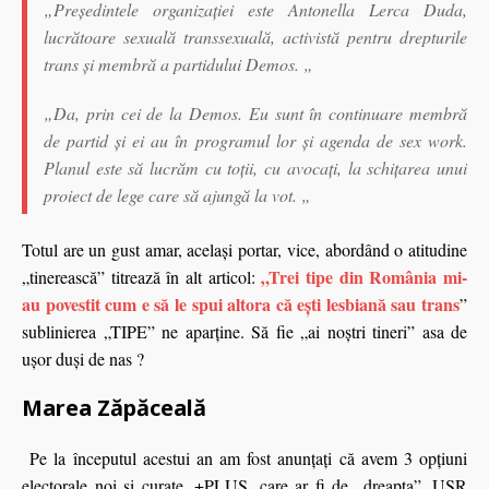
„Președintele organizației este Antonella Lerca Duda,
lucrătoare sexuală transsexuală, activistă pentru drepturile
trans și membră a partidului Demos. „
„Da, prin cei de la Demos. Eu sunt în continuare membră
de partid și ei au în programul lor și agenda de sex work.
Planul este să lucrăm cu toții, cu avocați, la schițarea unui
proiect de lege care să ajungă la vot. „
Totul are un gust amar, acelaşi portar, vice, abordând o atitudine
„Trei
tipe
din România mi-
„tinerească” titrează în alt articol:
au povestit cum e să le spui altora că ești lesbiană sau trans
”
sublinierea „TIPE” ne aparţine. Să fie „ai noştri tineri” asa de
uşor duşi de nas ?
Marea Zăpăceală
Pe la începutul acestui an am fost anunţaţi că avem 3 opţiuni
electorale noi şi curate, +PLUS, care ar fi de „dreapta”, USR