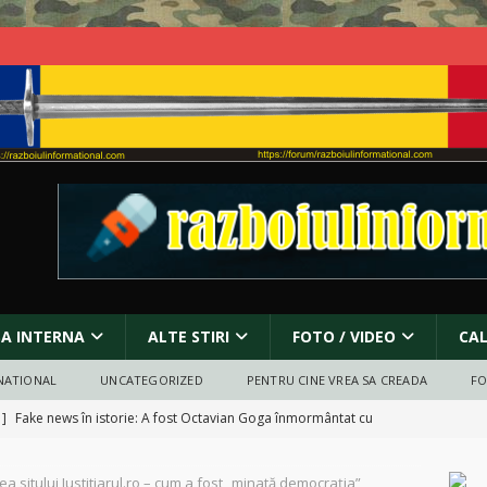
SA INTERNA
ALTE STIRI
FOTO / VIDEO
CA
NATIONAL
UNCATEGORIZED
PENTRU CINE VREA SA CREADA
F
 ]
Fake news în istorie: A fost Octavian Goga înmormântat cu
RECT POLITIC
ea sitului Justitiarul.ro – cum a fost „minată democraţia”