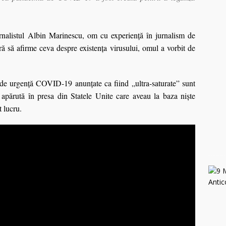
urnalistul Albin Marinescu, om cu experienţă în jurnalism de
ără să afirme ceva despre existenţa virusului, omul a vorbit de
le de urgență COVID-19 anunțate ca fiind „ultra-saturate” sunt
ie apărută în presa din Statele Unite care aveau la baza nişte
t lucru.