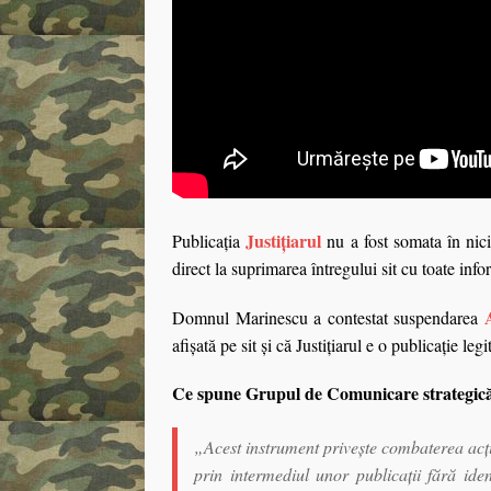
Justiţiarul
Publicaţia
nu a fost somata în nici
direct la suprimarea întregului sit cu toate infor
Domnul Marinescu a contestat suspendarea
afişată pe sit şi că Justiţiarul e o publicaţie leg
Ce spune
Grupul de Comunicare strategică r
„Acest instrument priveşte combaterea acţi
prin intermediul unor publicaţii fără iden