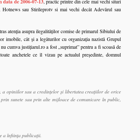
în data de 2006-07-13
, practic printre din cele mai vechi situri
ca Hotnews sau Stirileprotv si mai vechi decât Adevărul sau
atras atenţia asupra ilegalităţilor comise de primarul Sibiului de
r imobile, cât şi a legăturilor cu organizaţia nazistă Grupul
u cumva justiţiarul.ro a fost „suprimat” pentru a fi scoasă
de
toate anchetele ce îl vizau pe actualul preşedinte, domnul
a opiniilor sau a credinţelor şi libertatea creaţiilor de orice
i, prin sunete sau prin alte mijloace de comunicare în public,
 a înfiinţa publicaţii.