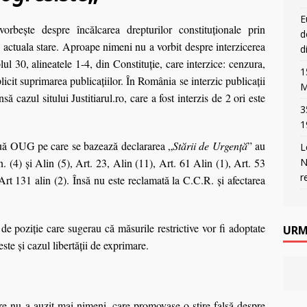
E
rbeşte despre încălcarea drepturilor constituţionale prin
d
 actuala stare. Aproape nimeni nu a vorbit despre interzicerea
d
lul 30, alineatele 1-4, din Constituţie, care interzice: cenzura,
1
licit suprimarea publicaţiilor. În România se interzic publicaţii
M
să cazul sitului Justitiarul.ro, care a fost interzis de 2 ori este
3
1
ouă OUG pe care se bazează declararea „
Stării de Urgenţă
” au
L
. (4) şi Alin (5), Art. 23, Alin (11), Art. 61 Alin (1), Art. 53
N
r
Art 131 alin (2). Însă nu este reclamată la C.C.R. şi afectarea
de poziţie care sugerau că măsurile restrictive vor fi adoptate
URM
este şi cazul libertăţii de exprimare.
re nu a auzit mai nimeni, care promovase o ştire falsă despre