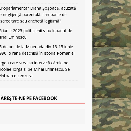
uroparlamentar Diana Șoșoacă, acuzată
e neglijență parentală: campanie de
iscreditare sau anchetă legitimă?
5 iunie 2025 politicienii s-au lepadat de
ihai Eminescu
5 de ani de la Mineriada din 13-15 iunie
990: o rană deschisă în istoria României
egea care vrea sa interzică cărțile pe
icolae Iorga si pe Mihai Eminescu. Se
eîntoarce cenzura
ĂREȘTE-NE PE FACEBOOK