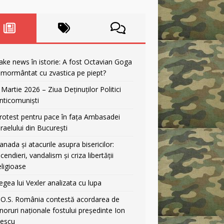
ake news în istorie: A fost Octavian Goga
nmormântat cu zvastica pe piept?
 Martie 2026 – Ziua Deținuților Politici
nticomuniști
rotest pentru pace în fața Ambasadei
sraelului din București
anada și atacurile asupra bisericilor:
ncendieri, vandalism și criza libertății
eligioase
egea lui Vexler analizata cu lupa
.O.S. România contestă acordarea de
noruri naționale fostului președinte Ion
liescu