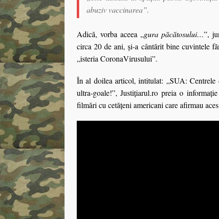
abuziv vaccinarea”.
Adică, vorba aceea „
gura păcătosului…
”, j
circa 20 de ani, şi-a cântărit bine cuvintele f
„isteria CoronaVirusului”.
În al doilea articol, intitulat: „SUA: Centre
ultra-goale!”, Justițiarul.ro preia o informaţ
filmări cu cetăţeni americani care afirmau aces