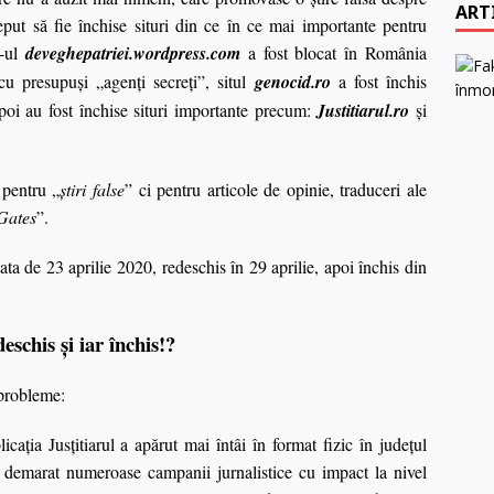
ART
ceput să fie închise situri din ce în ce mai importante pentru
g-ul
deveghepatriei.wordpress.com
a fost blocat în România
cu presupuşi „agenţi secreţi”, situl
genocid.ro
a fost închis
poi au fost închise situri importante precum:
Justitiarul.ro
şi
 pentru „
ştiri false
” ci pentru articole de opinie, traduceri ale
 Gates
”.
 data de 23 aprilie 2020, redeschis în 29 aprilie, apoi închis din
.
deschis şi iar închis!?
 probleme:
icaţia Jusţitiarul a apărut mai întâi în format fizic în judeţul
 demarat numeroase campanii jurnalistice cu impact la nivel