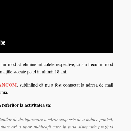
 un mod să elimine articolele respective, ci s-a trecut în mod
maţiile stocate pe el in ultimii 18 ani.
ANCOM
, subliniind că nu a fost contactat la adresa de mail
itimă.
eferitor la activitatea sa:
unilor de dezinformare a căror scop este de a induce panică,
titate ori a unor publicaţii care în mod sistematic prezintă