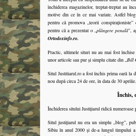
închiderea magazinelor, treptat-treptat au în
motive din ce în ce mai variate. Astfel blo
pentru că promova „teorii conspiraţioniste” 
pentru că a prezentat o „
plângere penală
”, a
Ortodoxinfo.ro.
Practic, ultimele situri nu au mai fost închise
unor articole sau pur şi simplu citate din „
Bill
Situl Justitiarul.ro a fost închis prima oară la
nou după circa 24 de ore, în data de 30 aprilie
Închis, 
Închiderea sitului Justiţiarul ridică numeroase
Situl justiţiarul nu era un simplu „blog”, publ
Sibiu în anul 2000 şi de-a lungul timpului a