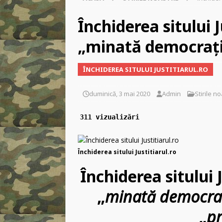
[ marți, 10 martie 2026 ]
[ duminică, 8 martie 2026
Închiderea sitului J
BUCURESTI
„minată democraţ
[ marți, 3 martie 2026 ]
C
ÎNCHIDEREA SITULUI JUSTITIARUL.RO
libertății religioase
INC
[ vineri, 2 ianuarie 2026 ]
duminică, 3 mai 2020
Admin
Stirile n
311 vizualizări
Închiderea sitului Justitiarul.ro
Închiderea sitului 
„
minată democra
„
pr