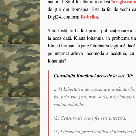
înregistrat 
naţional. Situl Justitiarul.ro a fost
de ştiri din România. Este la fel de vechi 
Rubrika
Digi24, conform
.
Situl Justiţiarul a fost prima publicaţie care a 
la acea dată, Klaus Iohannis, în problema uno
Etnic German. Apare întrebarea legitimă dacă n
pe internet arhiva incomodă a acestuia, cu 
Iohannis?
Constituţia României prevede la Art. 30:
„(1) Libertatea de exprimare a gândurilor, 
fel, prin viu grai, prin scris, prin imagin
sunt inviolabile.
(2) Cenzura de orice fel este interzisă.
(3) Libertatea presei implica şi libertatea de