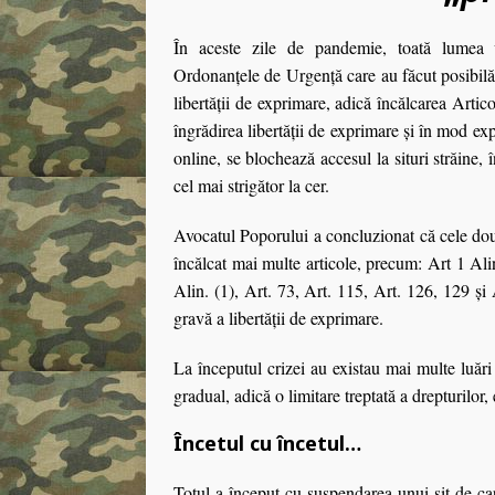
În aceste zile de pandemie, toată lumea vo
Ordonanţele de Urgenţă care au făcut posibilă
libertăţii de exprimare, adică încălcarea Artico
îngrădirea libertăţii de exprimare şi în mod exp
online, se blochează accesul la situri străine, în
cel mai strigător la cer.
Avocatul Poporului a concluzionat că cele d
încălcat mai multe articole, precum: Art 1 Alin
Alin. (1), Art. 73, Art. 115, Art. 126, 129 şi 
gravă a libertăţii de exprimare.
La începutul crizei au existau mai multe luări 
gradual, adică o limitare treptată a drepturilor, 
Încetul cu încetul…
Totul a început cu suspendarea unui sit de ca