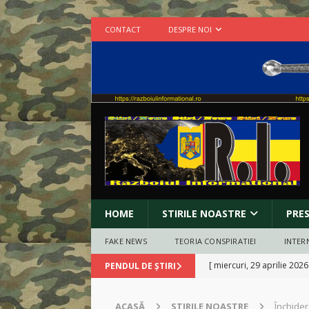
CONTACT
DESPRE NOI
HOME
STIRILE NOASTRE
PRE
FAKE NEWS
TEORIA CONSPIRATIEI
INTER
[ miercuri, 29 aprilie 2026
PENDUL DE ȘTIRI
zvastica pe piept?
INCO
ACASĂ
STIRILE NOASTRE
Închider