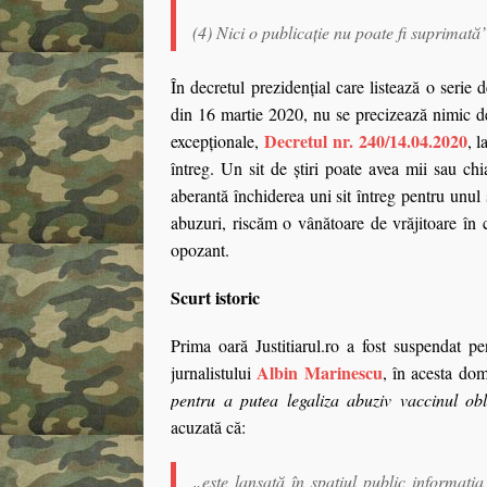
(4) Nici o publicaţie nu poate fi suprimată
În decretul prezidenţial care listează o serie 
din 16 martie 2020, nu se precizează nimic de 
Decretul nr. 240/14.04.2020
excepţionale,
, 
întreg. Un sit de ştiri poate avea mii sau chi
aberantă închiderea uni sit întreg pentru unu
abuzuri, riscăm o vânătoare de vrăjitoare în 
opozant.
Scurt istoric
Prima oară Justitiarul.ro a fost suspendat p
Albin Marinescu
jurnalistului
, în acesta dom
pentru a putea legaliza abuziv vaccinul obl
acuzată că:
„este lansată în spațiul public informaț