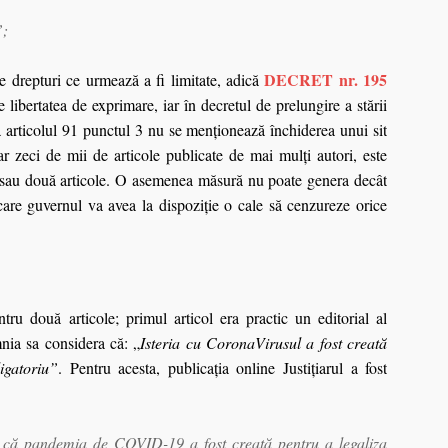
”;
DECRET nr. 195
de drepturi ce urmează a fi limitate, adică
libertatea de exprimare, iar în decretul de prelungire a stării
la articolul 91 punctul 3 nu se menţionează închiderea unui sit
ar zeci de mii de articole publicate de mai mulţi autori, este
l sau două articole. O asemenea măsură nu poate genera decât
care guvernul va avea la dispoziţie o cale să cenzureze orice
entru două articole;
primul articol era practic un editorial al
nia sa considera că: „
Isteria cu CoronaVirusul a fost creată
igatoriu”
. Pentru acesta, publicaţia online Justiţiarul a fost
ia că pandemia de COVID-19 a fost creată pentru a legaliza