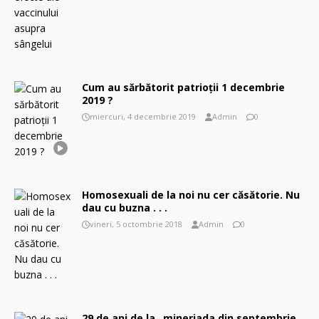
Cum au sărbătorit patrioţii 1 decembrie
2019 ?
miercuri, 4 decembrie 2019
Admin
0
Homosexuali de la noi nu cer căsătorie. Nu
dau cu buzna . . .
vineri, 5 octombrie 2018
Admin
0
29 de ani de la „mineriada din septembrie