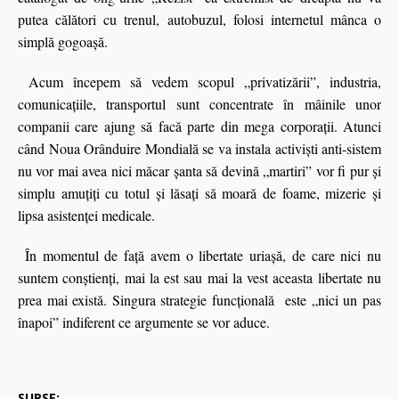
putea călători cu trenul, autobuzul, folosi internetul mânca o
simplă gogoaşă.
Acum începem să vedem scopul „privatizării”, industria,
comunicaţiile, transportul sunt concentrate în mâinile unor
companii care ajung să facă parte din mega corporaţii. Atunci
când Noua Orânduire Mondială se va instala activişti anti-sistem
nu vor mai avea nici măcar șanta să devină „martiri” vor fi pur şi
simplu amuţiţi cu totul şi lăsaţi să moară de foame, mizerie şi
lipsa asistenţei medicale.
În momentul de faţă avem o libertate uriaşă, de care nici nu
suntem conștienți, mai la est sau mai la vest aceasta libertate nu
prea mai există. Singura strategie funcţională este „nici un pas
înapoi” indiferent ce argumente se vor aduce.
SURSE: