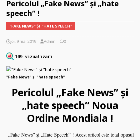
Pericolul „Fake News” şi „hate
speech” !
"FAKE NEWS" ŞI "HATE SPEECH"
joi, 9 mai 2019
Admin
0
109 vizualizări
"Fake News" şi "hate speech"
Pericolul „Fake News” şi
„hate speech” Noua
Ordine Mondiala !
„Fake News” şi „Hate Speech” ! Acest articol este total opusul