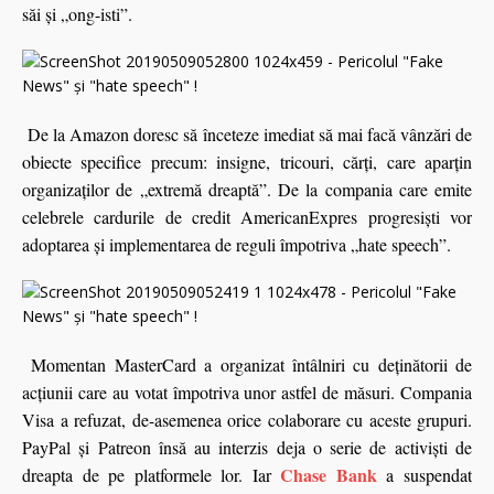
săi şi „ong-isti”.
De la Amazon doresc să înceteze imediat să mai facă vânzări de
obiecte specifice precum: insigne, tricouri, cărţi, care aparţin
organizaţilor de „extremă dreaptă”. De la compania care emite
celebrele cardurile de credit AmericanExpres progresişti vor
adoptarea şi implementarea de reguli împotriva „hate speech”.
Momentan MasterCard a organizat întâlniri cu deţinătorii de
acţiunii care au votat împotriva unor astfel de măsuri. Compania
Visa a refuzat, de-asemenea orice colaborare cu aceste grupuri.
PayPal şi Patreon însă au interzis deja o serie de activişti de
Chase Bank
dreapta de pe platformele lor. Iar
a suspendat