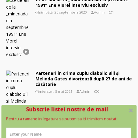
1991” Ene Viorel interviu exclusiv
sâmbătă, 26 septembrie 2020
Admin
1
Parteneri în crima cuplu diabolic Bill şi
Melinda Gates divorţează după 27 de ani de
căsătorie
miercuri, 5 mai 2021
Admin
0
Subscrie listei nostre de mail
Pentru a ramane in legatura sa putem sa iti trimitem noutati