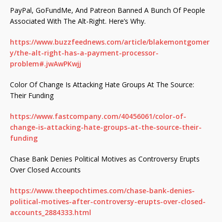
PayPal, GoFundMe, And Patreon Banned A Bunch Of People
Associated With The Alt-Right. Here’s Why.
https://www.buzzfeednews.com/article/blakemontgomer
y/the-alt-right-has-a-payment-processor-
problem#.jwAwPKwjj
Color Of Change Is Attacking Hate Groups At The Source:
Their Funding
https://www.fastcompany.com/40456061/color-of-
change-is-attacking-hate-groups-at-the-source-their-
funding
Chase Bank Denies Political Motives as Controversy Erupts
Over Closed Accounts
https://www.theepochtimes.com/chase-bank-denies-
political-motives-after-controversy-erupts-over-closed-
accounts_2884333.html