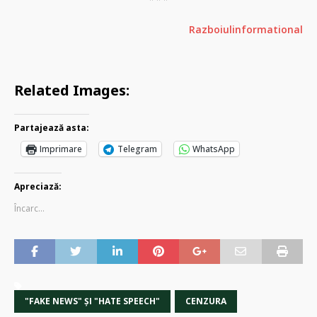
Razboiulinformational
Related Images:
Partajează asta:
Imprimare
Telegram
WhatsApp
Apreciază:
Încarc...
"FAKE NEWS" ŞI "HATE SPEECH"
CENZURA