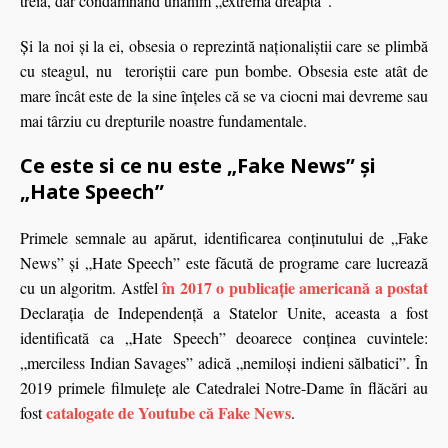
treia, dar condamnând unanim „extrema dreapta”.
Şi la noi şi la ei, obsesia o reprezintă naţionaliştii care se plimbă
cu steagul, nu teroriştii care pun bombe. Obsesia este atât de
mare încât este de la sine înţeles că se va ciocni mai devreme sau
mai târziu cu drepturile noastre fundamentale.
Ce este si ce nu este „Fake News” şi
„Hate Speech”
Primele semnale au apărut, identificarea conţinutului de „Fake
News” şi „Hate Speech” este făcută de programe care lucrează
în 2017 o publicaţie americană a postat
cu un algoritm. Astfel
Declaraţia de Independenţă a Statelor Unite, aceasta a fost
identificată ca „Hate Speech” deoarece conţinea cuvintele:
„merciless Indian Savages” adică „nemiloşi indieni sălbatici”. În
2019 primele filmuleţe ale Catedralei Notre-Dame în flăcări au
catalogate de Youtube că Fake News
fost
.