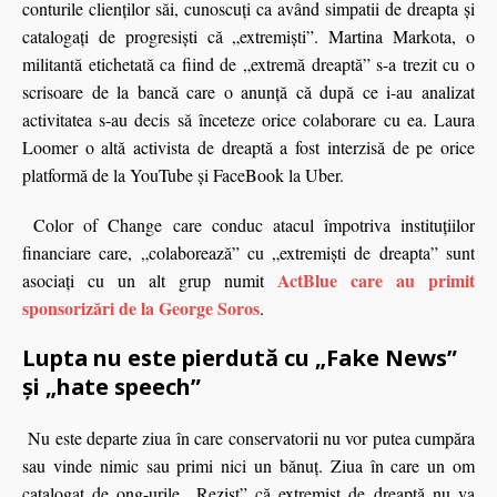
conturile clienţilor săi, cunoscuți ca având simpatii de dreapta şi
catalogaţi de progresişti că „extremişti”. Martina Markota, o
militantă etichetată ca fiind de „extremă dreaptă” s-a trezit cu o
scrisoare de la bancă care o anunţă că după ce i-au analizat
activitatea s-au decis să înceteze orice colaborare cu ea. Laura
Loomer o altă activista de dreaptă a fost interzisă de pe orice
platformă de la YouTube şi FaceBook la Uber.
Color of Change care conduc atacul împotriva instituţiilor
financiare care, „colaborează” cu „extremişti de dreapta” sunt
ActBlue care au primit
asociaţi cu un alt grup numit
sponsorizări de la George Soros
.
Lupta nu este pierdută cu „Fake News”
şi „hate speech”
Nu este departe ziua în care conservatorii nu vor putea cumpăra
sau vinde nimic sau primi nici un bănuţ. Ziua în care un om
catalogat de ong-urile „Rezist” că extremist de dreaptă nu va