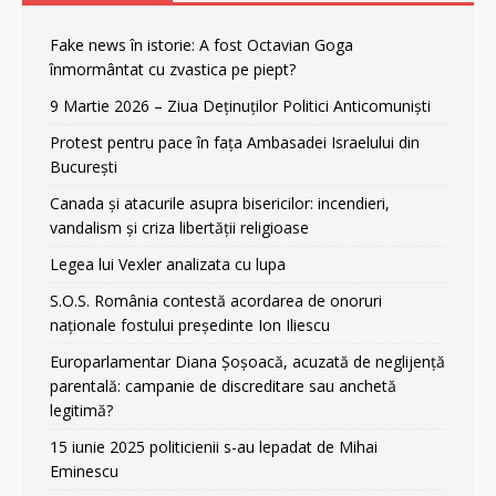
Fake news în istorie: A fost Octavian Goga
înmormântat cu zvastica pe piept?
9 Martie 2026 – Ziua Deținuților Politici Anticomuniști
Protest pentru pace în fața Ambasadei Israelului din
București
Canada și atacurile asupra bisericilor: incendieri,
vandalism și criza libertății religioase
Legea lui Vexler analizata cu lupa
S.O.S. România contestă acordarea de onoruri
naționale fostului președinte Ion Iliescu
Europarlamentar Diana Șoșoacă, acuzată de neglijență
parentală: campanie de discreditare sau anchetă
legitimă?
15 iunie 2025 politicienii s-au lepadat de Mihai
Eminescu