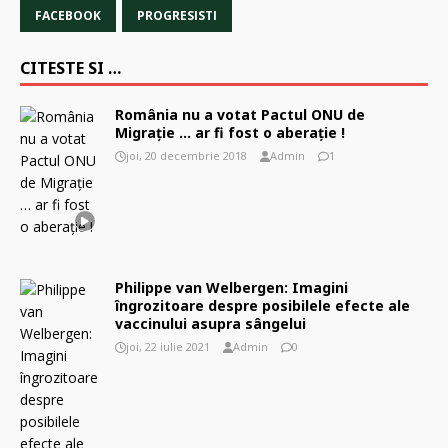
FACEBOOK
PROGRESISTI
CITESTE SI …
România nu a votat Pactul ONU de
Migraţie … ar fi fost o aberaţie !
joi, 20 decembrie 2018
Admin
1
Philippe van Welbergen: Imagini
îngrozitoare despre posibilele efecte ale
vaccinului asupra sângelui
joi, 22 iulie 2021
Admin
0