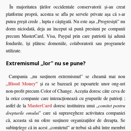
În majoritatea ţărilor occidentale conservatorii şi-au creat
platforme proprii, acestea se afla pe servele private aşa că s-ar
putea greșit crede , lupta e câştigată. Nu este aşa „Progresişti” nu
dorm niciodată, deja au început să pună presiuni pe companii
precum MasterCard, Visa, Paypal prin care patriotii îşi adună
fondurile, îşi plătesc domeniile, colaboratorii sau programele
utilizate.
Extremismul „lor” nu se pune?
Campania „nu susţinem extremismul” se cheamă mai nou
„Blood Money
” şi ea se bazează pe rapoartele unor ong-uri
non-profit precum Color of Change. Aceştia doresc câte ceva de
la orice companie care interacţionează cu grupurile de patrioţi ;
MasterCard
astfel de la
doresc instituirea unui „
comitet pentru
drepturile omului
” care să supravegheze activitatea companiei
că, aceasta să nu ofere susţinere organizaţiilor de dreapta. Se
subînţelege că in acest „comitetul” ar trebui să aibă între membri