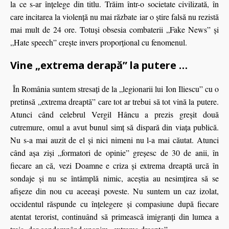
la ce s-ar înţelege din titlu. Trăim într-o societate civilizată, în
care incitarea la violenţă nu mai răzbate iar o ştire falsă nu rezistă
mai mult de 24 ore. Totuşi obsesia combaterii „Fake News” şi
„Hate speech” creşte invers proporţional cu fenomenul.
Vine „extrema derapă” la putere …
În România suntem stresaţi de la „legionarii lui Ion Iliescu” cu o
pretinsă „extrema dreaptă” care tot ar trebui să tot vină la putere.
Atunci când celebrul Vergil Hâncu a prezis greşit două
cutremure, omul a avut bunul simţ să dispară din viaţa publică.
Nu s-a mai auzit de el şi nici nimeni nu l-a mai căutat. Atunci
când aşa zişi „formatori de opinie” greşesc de 30 de anii, în
fiecare an că, vezi Doamne e criza şi extrema dreaptă urcă în
sondaje şi nu se întâmplă nimic, aceştia au nesimţirea să se
afişeze din nou cu aceeaşi poveste. Nu suntem un caz izolat,
occidentul răspunde cu înţelegere şi compasiune după fiecare
atentat terorist, continuând să primească imigranţi din lumea a