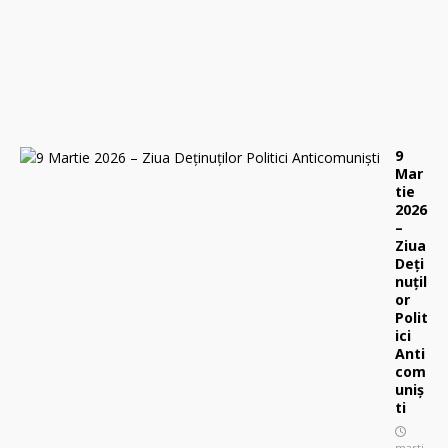
2
0
2
6
0
9
Mar
tie
2026
–
Ziua
Deți
nuțil
or
Polit
ici
Anti
com
uniș
ti
marți,