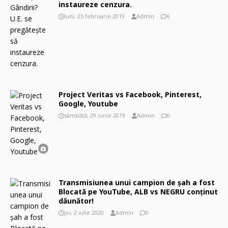
instaureze cenzura.
luni, 25 februarie 2019
Admin
6
Project Veritas vs Facebook, Pinterest,
Google, Youtube
sâmbătă, 29 iunie 2019
Admin
0
Transmisiunea unui campion de şah a fost
Blocată pe YouTube, ALB vs NEGRU conţinut
dăunător!
joi, 2 iulie 2020
Admin
0