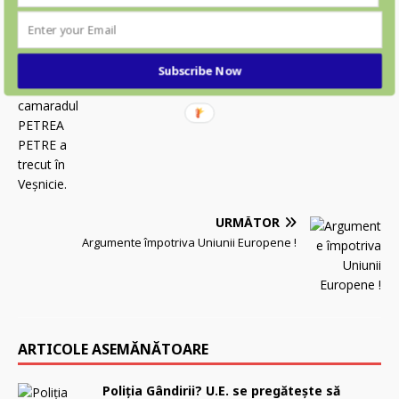
ANTERIOR
A mai plecat un luptător … camaradul PETREA PETRE
Subscribe Now
a trecut în Veșnicie.
URMĂTOR
Argumente împotriva Uniunii Europene !
ARTICOLE ASEMĂNĂTOARE
Poliţia Gândirii? U.E. se pregătește să