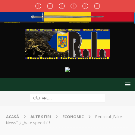
ACASĂ
ALTE STIRI
ECONOMIC
Pericolul „Fake
News” şi „hate speech” !