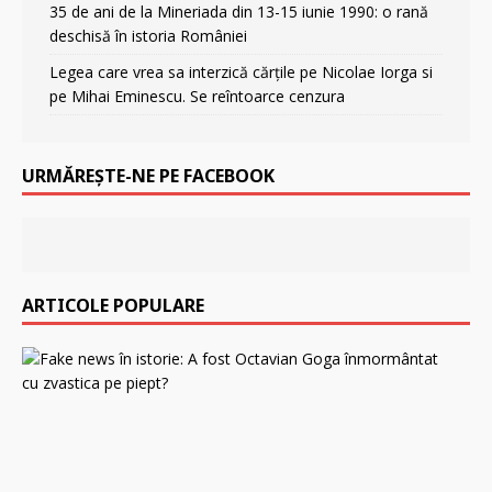
35 de ani de la Mineriada din 13-15 iunie 1990: o rană
deschisă în istoria României
Legea care vrea sa interzică cărțile pe Nicolae Iorga si
pe Mihai Eminescu. Se reîntoarce cenzura
URMĂREȘTE-NE PE FACEBOOK
ARTICOLE POPULARE
F
a
k
e
n
e
w