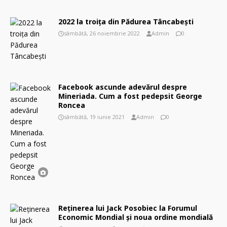
2022 la troița din Pădurea Tâncabești
sâmbătă, 26 noiembrie 2022
Admin
0
Facebook ascunde adevărul despre
Mineriada. Cum a fost pedepsit George
Roncea
sâmbătă, 19 iunie 2021
Admin
0
Reținerea lui Jack Posobiec la Forumul
Economic Mondial și noua ordine mondială