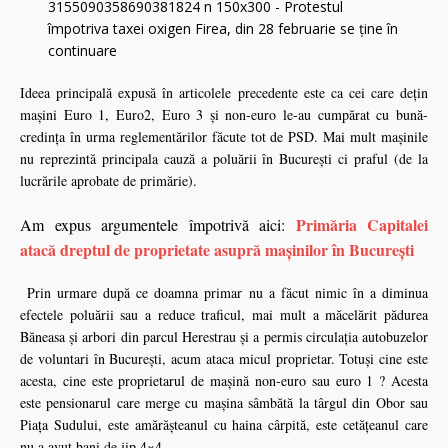
Ideea principală expusă în articolele precedente este ca cei care deţin
mașini Euro 1, Euro2, Euro 3 şi non-euro le-au cumpărat cu bună-
credinţa în urma reglementărilor făcute tot de PSD. Mai mult maşinile
nu reprezintă principala cauză a poluării în Bucureşti ci praful (de la
lucrările aprobate de primărie).
Primăria Capitalei
Am expus argumentele împotrivă aici:
atacă dreptul de proprietate asupră maşinilor în Bucureşti
Prin urmare după ce doamna primar nu a făcut nimic în a diminua
efectele poluării sau a reduce traficul, mai mult a măcelărit pădurea
Băneasa şi arbori din parcul Herestrau şi a permis circulaţia autobuzelor
de voluntari în Bucureşti, acum ataca micul proprietar. Totuşi cine este
acesta, cine este proprietarul de maşină non-euro sau euro 1 ? Acesta
este pensionarul care merge cu maşina sâmbătă la târgul din Obor sau
Piaţa Sudului, este amărăşteanul cu haina cârpită, este cetăţeanul care
nu a avut bani de jip 4×4.