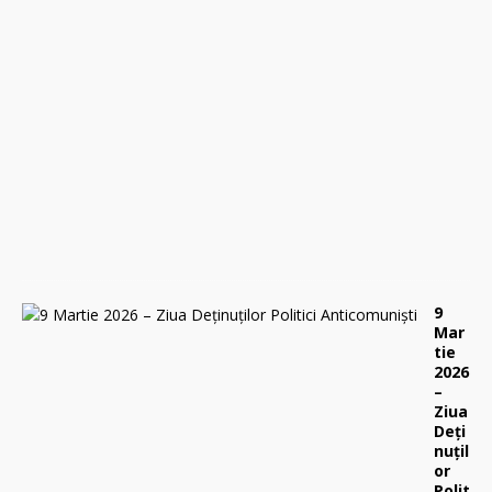
9
a
p
r
i
l
i
e
2
0
2
6
0
9
Mar
tie
2026
–
Ziua
Deți
nuțil
or
Polit