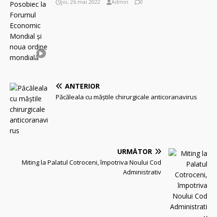
joi, 26 mai 2022
Admin
0
ANTERIOR
Păcăleala cu măştile chirurgicale anticoranavirus
URMĂTOR
Miting la Palatul Cotroceni, împotriva Noului Cod
Administrativ