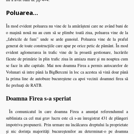
Poluarea…
În mod evident poluarea nu vine de la amărăşteni care ne având bani de
o maşină nouă nu au cum să se plimbe toată ziua, poluarea vine de la
„fabricile de fum” unde se arde gunoiul. Poluarea vine de la praful
generat de toate construcțiile care apar pe orice petic de pământ. În mod
evident aglomerarea în trafic vine de la proastă gestionare, lucrările
făcute de primărie în plin trafic ziua în amiaza mare şi nu noaptea cum
se face în alte capitale. Mai nou doamna Firea a permis autocarelor de
Volunari să intre până la BigBerceni în loc ca acestea să vină doar până
la prima line de autobuze bucureştene ca apoi vecinii doamnei firea să
fie preluaţi de RATB.
Doamna Firea s-a speriat
În comunicatul în care doamna Firea a anunţat referendumul a
subliniata ca cel mai grav lucru este că s-au înregistrat 431 de plângeri
impotriva propunerii. Prin urmare nu încălcarea dreptului la proprietate
şi nic dorinţa majorităţi bucureştenilor au determinat-o pe doamna