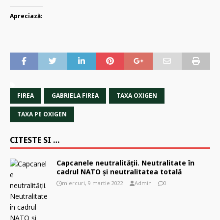
Apreciază:
FIREA
GABRIELA FIREA
TAXA OXIGEN
TAXA PE OXIGEN
CITESTE SI …
Capcanele neutralităţii. Neutralitate în
cadrul NATO şi neutralitatea totală
miercuri, 9 martie 2022
Admin
0