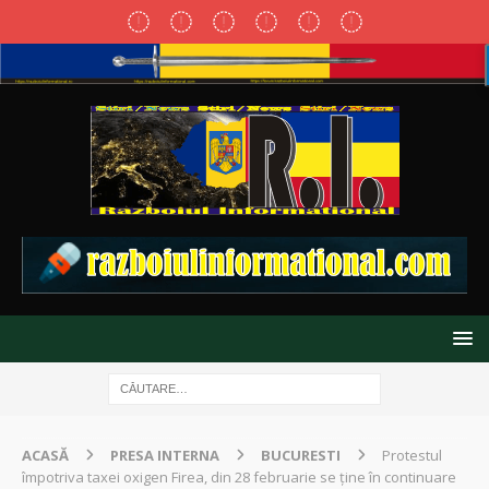
ACASĂ
PRESA INTERNA
BUCURESTI
Protestul
împotriva taxei oxigen Firea, din 28 februarie se ţine în continuare