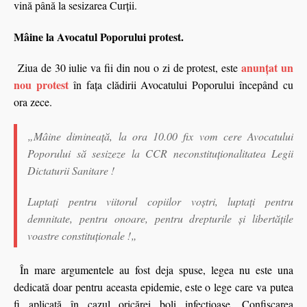
vină până la sesizarea Curţii.
Mâine la Avocatul Poporului protest.
anunţat un
Ziua de 30 iulie va fii din nou o zi de protest, este
nou protest
în faţa clădirii Avocatului Poporului începând cu
ora zece.
„Mâine dimineață, la ora 10.00 fix vom cere Avocatului
Poporului să sesizeze la CCR neconstituționalitatea Legii
Dictaturii Sanitare !
Luptați pentru viitorul copiilor voștri, luptați pentru
demnitate, pentru onoare, pentru drepturile și libertățile
voastre constituționale !„
În mare argumentele au fost deja spuse, legea nu este una
dedicată doar pentru aceasta epidemie, este o lege care va putea
fi aplicată în cazul oricărei boli infecțioase. Confiscarea