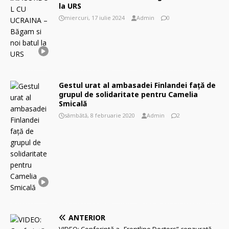
la URS
miercuri, 17 iulie 2024
Admin
0
Gestul urat al ambasadei Finlandei față de
grupul de solidaritate pentru Camelia
Smicală
sâmbătă, 8 februarie 2020
Admin
2
ANTERIOR