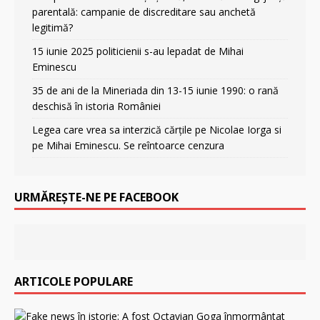
parentală: campanie de discreditare sau anchetă
legitimă?
15 iunie 2025 politicienii s-au lepadat de Mihai
Eminescu
35 de ani de la Mineriada din 13-15 iunie 1990: o rană
deschisă în istoria României
Legea care vrea sa interzică cărțile pe Nicolae Iorga si
pe Mihai Eminescu. Se reîntoarce cenzura
URMĂREȘTE-NE PE FACEBOOK
ARTICOLE POPULARE
F