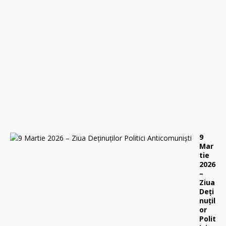
a
p
r
i
l
i
e
2
0
2
6
0
9
Mar
tie
2026
–
Ziua
Deți
nuțil
or
Polit