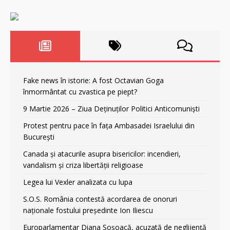
Fake news în istorie: A fost Octavian Goga
înmormântat cu zvastica pe piept?
9 Martie 2026 – Ziua Deținuților Politici Anticomuniști
Protest pentru pace în fața Ambasadei Israelului din
București
Canada și atacurile asupra bisericilor: incendieri,
vandalism și criza libertății religioase
Legea lui Vexler analizata cu lupa
S.O.S. România contestă acordarea de onoruri
naționale fostului președinte Ion Iliescu
Europarlamentar Diana Șoșoacă, acuzată de neglijență