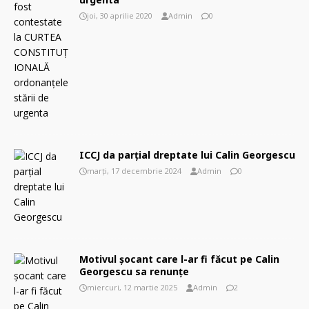
joi, 30 aprilie 2020
Admin
0
ICCJ da parțial dreptate lui Calin Georgescu
marți, 17 decembrie 2024
Admin
0
Motivul șocant care l-ar fi făcut pe Calin
Georgescu sa renunțe
miercuri, 12 martie 2025
Admin
2