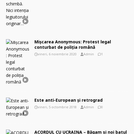
Mişcarea Anonymous: Protest legal
conturbat de poliția română
vineri, 6 noiembrie 2020
Admin
1
Este anti-European şi retrograd
vineri, 5 octombrie 2018
Admin
0
ACORDUL CU UCRAINA – Băgam si noi batul