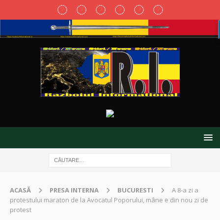
ACASĂ
PRESA INTERNA
BUCURESTI
A 8-a zi a
protestului maraton de la Avocatul Poporului, mâne e din nou zi de
protest