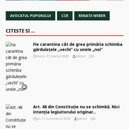
AVOCATUL POPORULUI
CCR
RENATE WEBER
CITESTE SI …
Fie carantina cât de grea primăria schimba
gărduleţele „vechi” cu unele „noi”
marți, 31 martie 2020
Admin
0
Art. 48 din Constituție nu se schimbă. Nici
intenția legiuitorului originar…
joi, 11 octombrie 2018
Admin
0