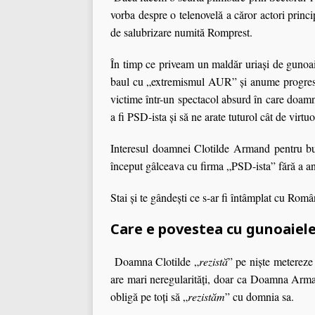
vorba despre o telenovelă a căror actori princi
de salubrizare numită Romprest.
În timp ce priveam un maldăr uriaşi de gunoai
baul cu „extremismul AUR” şi anume progresi
victime într-un spectacol absurd în care doa
a fi PSD-ista şi să ne arate tuturol cât de virt
Interesul doamnei Clotilde Armand pentru bună
început gâlceava cu firma „PSD-ista” fără a an
Stai şi te gândeşti ce s-ar fi întâmplat cu Rom
Care e povestea cu gunoaiele 
Doamna Clotilde „
rezistă
” pe nişte metereze
are mari neregularităţi, doar ca Doamna Arman
obligă pe toţi să „
rezistăm
” cu domnia sa.