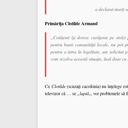
a declarat marţi s
Primărița Clotilde Armand
„Cetăţenii îşi doresc curăţenie pe străzi
pentru banii comunităţii locale, nu pot pl
pentru a intra în legalitate, am solicitat 
vom rezolva această situaţie, însă doar cu 
Ce
Clotilde
(scuzați cacofonia) nu înțelege es
televizor că … se
„luptă
„, vor problemele să fi