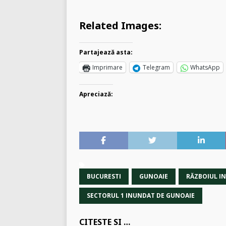
Related Images:
Partajează asta:
Imprimare
Telegram
WhatsApp
Apreciază:
BUCURESTI
GUNOAIE
RĂZBOIUL I
SECTORUL 1 INUNDAT DE GUNOAIE
CITESTE SI …