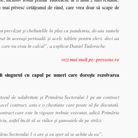
u mai privesc cetățeanul de rând, care vrea doar să scape de
u prevăzut și cheltuielile în plus cu pandemia, de-aia sumele
t în aceeași perioadă și acele tablete pentru elevi, deci au
e care nu erau în calcul”, a explicat Daniel Tudorache.
vezi mai mult pe: pressone.ro
i singurul cu capul pe umeri care dorește rezolvarea
atorul de salubritate şi Primăria Sectorului 1 pe un contract
acel contract, asta e o chestiune care poate să fie discutată.
ntract care este în vigoare trebuie executat, adică Primăria
iu, astfel încât să se ridice şi gunoaiele de pe străzi.
ria Sectorului 1 o are şi eu sper să se achite de ea”,