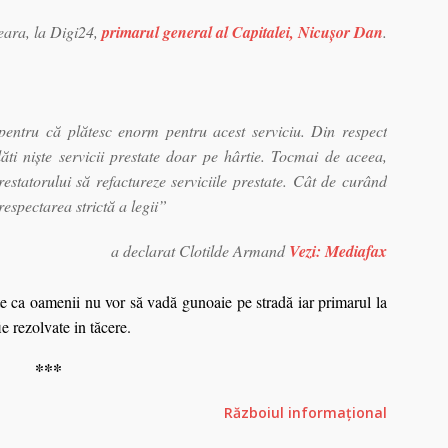
eara, la Digi24,
primarul general al Capitalei, Nicuşor Dan
.
 pentru că plătesc enorm pentru acest serviciu. Din respect
ăti nişte servicii prestate doar pe hârtie. Tocmai de aceea,
prestatorului să refactureze serviciile prestate. Cât de curând
respectarea strictă a legii”
a declarat Clotilde Armand
Vezi: Mediafax
te ca oamenii nu vor să vadă gunoaie pe stradă iar primarul la
e rezolvate in tăcere.
***
Războiul informațional