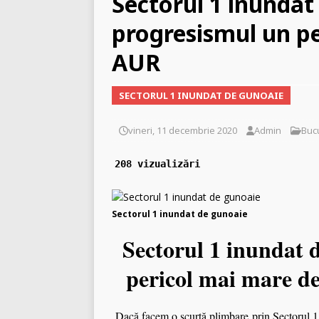
Sectorul 1 inundat
libertății religioase
INC
progresismul un p
[ vineri, 2 ianuarie 2026 ]
[ miercuri, 29 aprilie 2026
AUR
zvastica pe piept?
INCO
SECTORUL 1 INUNDAT DE GUNOAIE
vineri, 11 decembrie 2020
Admin
Buc
208 vizualizări
Sectorul 1 inundat de gunoaie
Sectorul 1 inundat 
pericol mai mare de
Dacă facem o scurtă plimbare prin Sectorul 1 