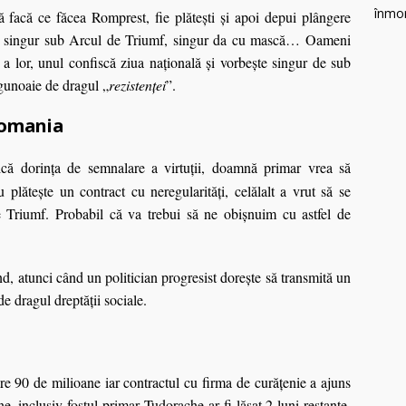
ă facă ce făcea Romprest, fie plăteşti şi apoi depui plângere
s singur sub Arcul de Triumf, singur da cu mască… Oameni
r a lor, unul confiscă ziua naţională şi vorbeşte singur de sub
 gunoaie de dragul „
rezistenţei
”.
Romania
ică dorinţa de semnalare a virtuţii, doamnă primar vrea să
 plăteşte un contract cu neregularităţi, celălalt a vrut să se
 Triumf. Probabil că va trebui să ne obişnuim cu astfel de
d, atunci când un politician progresist dorește să transmită un
e dragul dreptății sociale.
are 90 de milioane iar contractul cu firma de curăţenie a ajuns
, inclusiv fostul primar Tudorache ar fi lăsat 2 luni restante.