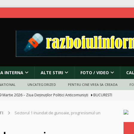
SA INTERNA
ALTE STIRI
FOTO / VIDEO
CA
NATIONAL
UNCATEGORIZED
PENTRU CINE VREA SA CREADA
F
9 Martie 2026 – Ziua Deținuților Politici Anticomuniști
BUCURESTI
 ]
Protest pentru pace în fața Ambasadei Israelului din București
TI
Sectorul 1 inundat de gunoaie, progresismul un
anada și atacurile asupra bisericilor: incendieri, vandalism și criza