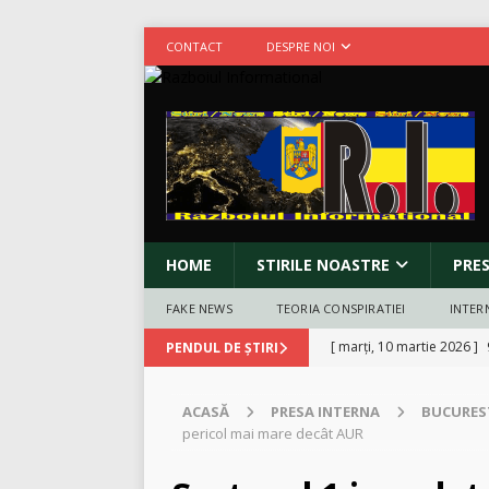
CONTACT
DESPRE NOI
HOME
STIRILE NOASTRE
PRE
FAKE NEWS
TEORIA CONSPIRATIEI
INTER
[ marți, 10 martie 2026 ]
PENDUL DE ȘTIRI
[ duminică, 8 martie 2026
ACASĂ
PRESA INTERNA
BUCURES
BUCURESTI
pericol mai mare decât AUR
[ marți, 3 martie 2026 ]
C