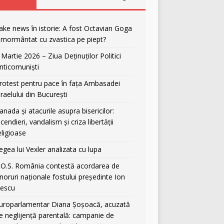
ake news în istorie: A fost Octavian Goga
nmormântat cu zvastica pe piept?
 Martie 2026 – Ziua Deținuților Politici
nticomuniști
rotest pentru pace în fața Ambasadei
sraelului din București
anada și atacurile asupra bisericilor:
ncendieri, vandalism și criza libertății
eligioase
egea lui Vexler analizata cu lupa
.O.S. România contestă acordarea de
noruri naționale fostului președinte Ion
liescu
uroparlamentar Diana Șoșoacă, acuzată
e neglijență parentală: campanie de