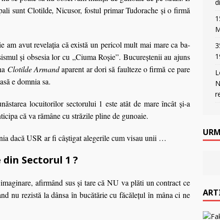
d
pali sunt Clotilde
,
Nicusor, fostul primar Tudorache şi o firmă
1
M
e am avut revelaţia că există un pericol mult mai mare ca ba-
3
smul şi obsesia lor cu „Ciuma Roşie”. Bucureştenii au ajuns
1
mna
Clotilde Armand
aparent ar dori să faulteze o firmă ce pare
L
uoasă e domnia sa.
N
r
starea locuitorilor sectorului 1 este atât de mare încât şi-a
ticipa că va rămâne cu străzile pline de gunoaie.
URM
ânia dacă USR ar fi câştigat alegerile cum visau unii …
din Sectorul 1 ?
 imaginare, afirmând sus şi tare că NU va plăti un contract ce
ART
d nu rezistă la dânsa în bucătărie cu făcăleţul în mâna ci ne