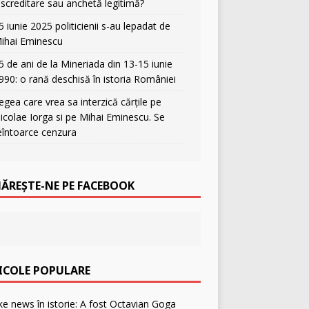
iscreditare sau anchetă legitimă?
5 iunie 2025 politicienii s-au lepadat de
ihai Eminescu
5 de ani de la Mineriada din 13-15 iunie
990: o rană deschisă în istoria României
egea care vrea sa interzică cărțile pe
icolae Iorga si pe Mihai Eminescu. Se
eîntoarce cenzura
ĂREȘTE-NE PE FACEBOOK
ICOLE POPULARE
F