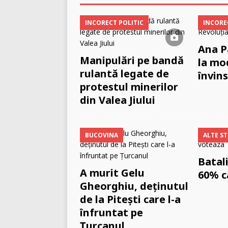
INCORECT POLITIC
INCORE
Ana P
Manipulări pe bandă
la mo
rulantă legate de
învins
protestul minerilor
din Valea Jiului
BUCOVINA
ALTE ST
Batal
A murit Gelu
60% c
Gheorghiu, deţinutul
de la Piteşti care l-a
înfruntat pe
Ţurcanul