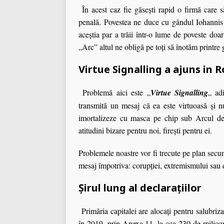
În acest caz fie găseşti rapid o firmă care s
penală. Povestea ne duce cu gândul Iohanni
aceştia par a trăii într-o lume de poveste doa
„Arc” altul ne obligă pe toţi să înotăm printre
Virtue Signalling
a ajuns in 
Problemă aici este „
Virtue Signalling
„ ad
transmită un mesaj că ea este virtuoasă şi nu
imortalizeze cu masca pe chip sub Arcul de
atitudini bizare pentru noi, fireşti pentru ei.
Problemele noastre vor fi trecute pe plan secun
mesaj împotriva: corupției, extremismului sau d
Șirul lung al declarațiilor
Primăria capitalei are alocaţi pentru salubriz
în 2019, prin Anexa 11, la cca 230 de milioane