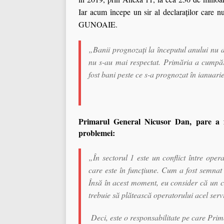
Iar acum începe un sir al declaraților care n
GUNOAIE.
„Banii prognozați la începutul anului nu a
nu s-au mai respectat. Primăria a cumpăra
fost bani peste ce s-a prognozat în ianuari
Primarul General Nicusor Dan, pare a f
problemei:
„În sectorul 1 este un conflict între oper
care este în funcţiune. Cum a fost semnat 
Însă în acest moment, eu consider că un co
trebuie să plătească operatorului acel servic
Deci, este o responsabilitate pe care Primă