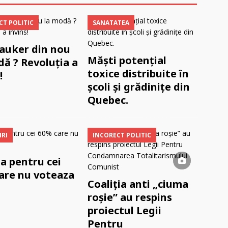
CT POLITIC
SANATATEA
auker din nou
Măști potențial
dă ? Revoluția a
toxice distribuite în
!
școli și grădinițe din
Quebec.
IRI
INCORECT POLITIC
ia pentru cei
are nu voteaza
Coaliţia anti „ciuma
roşie” au respins
proiectul Legii
Pentru