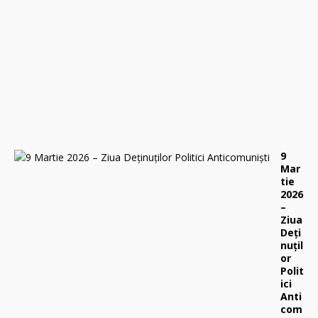
i
l
i
e
2
0
2
6
0
9
Mar
tie
2026
–
Ziua
Deți
nuțil
or
Polit
ici
Anti
com