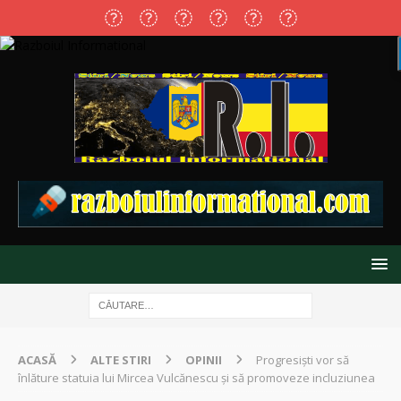
ACASĂ
ALTE STIRI
OPINII
Progresişti vor să
înlăture statuia lui Mircea Vulcănescu şi să promoveze incluziunea