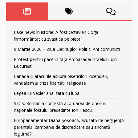
Fake news în istorie: A fost Octavian Goga
înmormântat cu zvastica pe piept?
9 Martie 2026 – Ziua Deținuților Politici Anticomuniști
Protest pentru pace în fața Ambasadei Israelului din
București
Canada și atacurile asupra bisericilor: incendieri,
vandalism și criza libertății religioase
Legea lui Vexler analizata cu lupa
S.O.S. România contestă acordarea de onoruri
naționale fostului președinte Ion Iliescu
Europarlamentar Diana Șoșoacă, acuzată de neglijență
parentală: campanie de discreditare sau anchetă
legitimă?