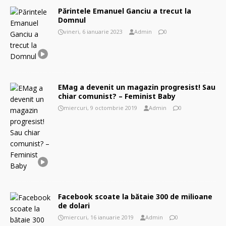
Părintele Emanuel Ganciu a trecut la
Domnul
vineri, 6 ianuarie 2023
Admin
0
EMag a devenit un magazin progresist! Sau
chiar comunist? – Feminist Baby
miercuri, 9 octombrie 2019
Admin
0
Facebook scoate la bătaie 300 de milioane
de dolari
miercuri, 16 ianuarie 2019
Admin
0