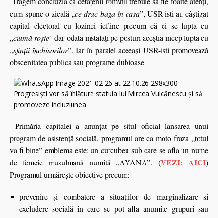
Tragem concluzia că cetăţenii rom\nii trebuie să fie foarte atenţi,
cum spune o zicală „
ce drac baga în casa
”, USR-isti au câştigat
capital electoral cu lozinci ieftine precum că ei se lupta cu
„
ciumă roşie
” dar odată instalaţi pe posturi aceştia încep lupta cu
„
sfinţii închisorilor
”. Iar în paralel aceeaşi USR-isti promovează
obscenitatea publica sau programe dubioase.
Primăria capitalei a anunţat pe situl oficial lansarea unui
program de asistenţă socială, programul are ca moto fraza „totul
va fi bine” emblema este: un curcubeu sub care se afla un nume
VEZI: AICI
de femeie musulmană numită „AYANA”. (
)
Programul urmăreşte obiective precum:
prevenire și combatere a situațiilor de marginalizare și
excludere socială în care se pot afla anumite grupuri sau