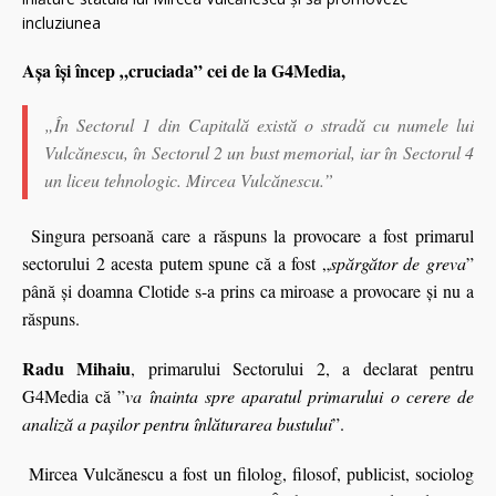
Aşa îşi încep „cruciada” cei de la G4Media,
„În Sectorul 1 din Capitală există o stradă cu numele lui
Vulcănescu, în Sectorul 2 un bust memorial, iar în Sectorul 4
un liceu tehnologic. Mircea Vulcănescu.”
Singura persoană care a răspuns la provocare a fost primarul
sectorului 2 acesta putem spune că a fost „
spărgător de greva
”
până şi doamna Clotide s-a prins ca miroase a provocare şi nu a
răspuns.
Radu Mihaiu
, primarului Sectorului 2, a declarat pentru
G4Media că ”
va înainta spre aparatul primarului o cerere de
analiză a pașilor pentru înlăturarea bustului
”.
Mircea Vulcănescu a fost un filolog, filosof, publicist, sociolog