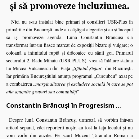
şi să promoveze incluziunea.
Nici nu s-au instalat bine primari şi consilieri USR-Plus în
primăriile din Bucureşti unde au câştigat alegerile şi au şi început
să îşi promoveze agenda. Luna Constantin Brâncuşi s-a
transformat într-un fiasco marcat de expoziţii bizare şi vulgare; o
coloană a infinitului ruptă şi drăcoaice cu sânii goi. Primarul
sectorului 2, Radu Mihaiu (USR PLUS), vrea să înlăture statuia
lui Mircea Vulcănescu din Piața „
Sfântul Ștefan
” din București.
Iar primăria Bucureştiului anunţa programul „Curcubeu” axat pe
a combaterea „
marginalizarea și excludere socială în care se pot
afla anumite grupuri sau comunități
”
Constantin Brâncuși în Progresism …
Despre lună Constantin Brâncuşi urmează să vorbim într-un
articol separat, căci reporterii noştri au fost la faţa locului şi nu
vom vorbi din auzite. Pe scurt Muzeul Ţăranului Român a