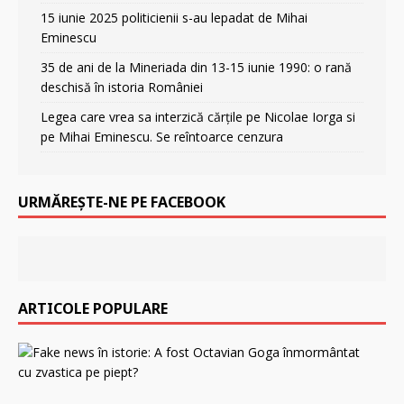
15 iunie 2025 politicienii s-au lepadat de Mihai
Eminescu
35 de ani de la Mineriada din 13-15 iunie 1990: o rană
deschisă în istoria României
Legea care vrea sa interzică cărțile pe Nicolae Iorga si
pe Mihai Eminescu. Se reîntoarce cenzura
URMĂREȘTE-NE PE FACEBOOK
ARTICOLE POPULARE
F
a
k
e