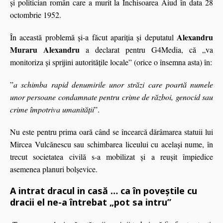
și politician român care a murit la Închisoarea Aiud în data 28
octombrie 1952.
Alexandru
În această problemă şi-a făcut apariţia şi deputatul
Muraru Alexandru
a declarat pentru G4Media, că „va
monitoriza și sprijini autoritățile locale” (orice o însemna asta) în:
”
a schimba rapid denumirile unor străzi care poartă numele
unor persoane condamnate pentru crime de război, genocid sau
crime împotriva umanității
”.
Nu este pentru prima oară când se încearcă dărâmarea statuii lui
Mircea Vulcănescu sau schimbarea liceului cu acelaşi nume, în
trecut societatea civilă s-a mobilizat şi a reuşit împiedice
asemenea planuri bolşevice.
A intrat dracul in casă … ca în poveștile cu
dracii el ne-a întrebat „pot sa intru”