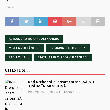
Încarc...
ALEXANDRU MURARU ALEXANDRU
MIRCEA VULCĂNESCU
PRIMARIA SECTORULUI 1
RADU MIHAIU
STATUIA LUI MIRCEA VULCĂNESCU
CITESTE SI …
Rod Dreher si-a lansat cartea „SĂ NU
TRĂIM ÎN MINCIUNĂ”
duminică, 6 iunie 2021
Admin
1