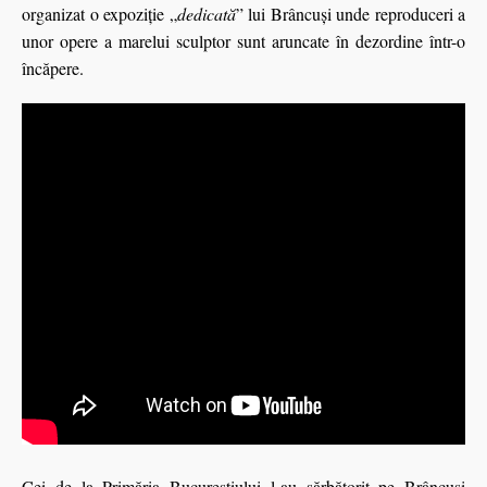
organizat o expoziţie „
dedicată
” lui Brâncuşi unde reproduceri a
unor opere a marelui sculptor sunt aruncate în dezordine într-o
încăpere.
Cei de la Primăria Bucureştiului l-au sărbătorit pe Brâncuşi