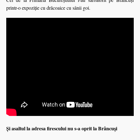
printr-o expoziţie cu drăcoaice cu sânii goi.
Şi asaltul la adresa firescului nu s-a oprit la Brâncuşi