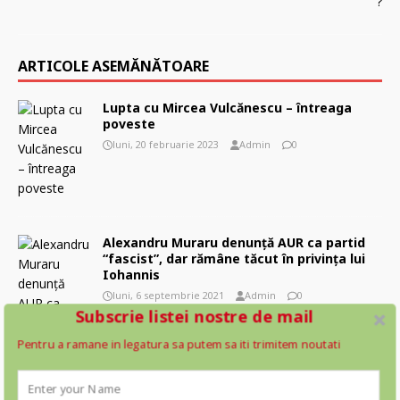
ARTICOLE ASEMĂNĂTOARE
Lupta cu Mircea Vulcănescu – întreaga
poveste
luni, 20 februarie 2023
Admin
0
Alexandru Muraru denunţă AUR ca partid
“fascist”, dar rămâne tăcut în privinţa lui
Iohannis
luni, 6 septembrie 2021
Admin
0
Subscrie listei nostre de mail
Pentru a ramane in legatura sa putem sa iti trimitem noutati