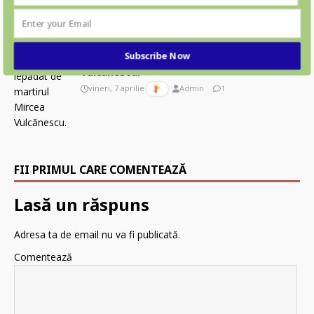
Subscribe Now
Asa s-au lepădat de martirul Mircea
Vulcănescu.
vineri, 7 aprilie 2023
Admin
1
FII PRIMUL CARE COMENTEAZĂ
Lasă un răspuns
Adresa ta de email nu va fi publicată.
Comentează