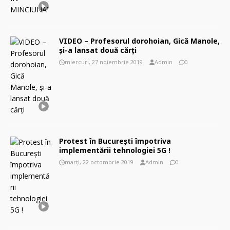
VIDEO – Profesorul dorohoian, Gică Manole,
şi-a lansat două cărţi
miercuri, 27 noiembrie 2019
Admin
0
Protest în București împotriva
implementării tehnologiei 5G !
marți, 22 octombrie 2019
Admin
0