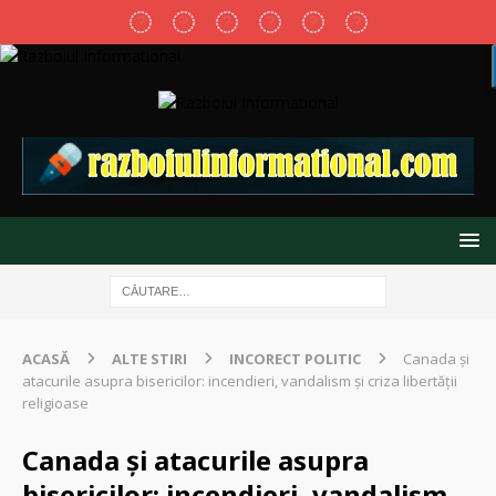
ACASĂ
ALTE STIRI
INCORECT POLITIC
Canada și
atacurile asupra bisericilor: incendieri, vandalism și criza libertății
religioase
Canada și atacurile asupra
bisericilor: incendieri, vandalism