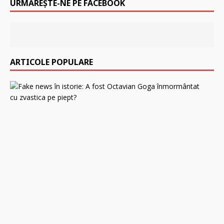
URMĂREȘTE-NE PE FACEBOOK
ARTICOLE POPULARE
F
a
k
e
n
e
w
s
î
n
i
s
t
o
r
i