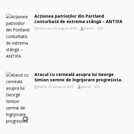
Acțiunea patrioților din Portland
conturbată de extrema stângă – ANTIFA
miercuri, 21 august 2019
Admin
0
Atacul cu cerneală asupra lui George
Simion semne de îngrijorare progresista.
marți, 25 ianuarie 2022
Admin
1