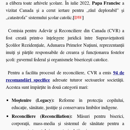
Papa Francisc
a elibera toate arhivele școlare. În iulie 2022,
a
vizitat Canada și a cerut iertare pentru „răul deplorabil” și
[
DW
]
„catastrofa” sistemului școlar catolic.
Comisia pentru Adevăr și Reconciliere din Canada (CVR) a
fost creată printr-o înțelegere juridică între Supraviețuitorii
Școlilor Rezidențiale, Adunarea Primelor Națiuni, reprezentanții
inuiți și părțile responsabile de crearea și funcționarea fostelor
școli: guvernul federal și organismele bisericești catolice.
94 de
Pentru a facilita procesul de reconciliere, CVR a emis
recomandări specifice
adresate tuturor sectoarelor societății.
Acestea sunt împărțite în două categorii mari:
Moștenire (Legacy):
Reforme în protecția copilului,
educație, sănătate, justiție și conservarea limbilor indigene.
Reconciliere (Reconciliation):
Măsuri pentru biserici,
corporații, mass-media și sistemul de sănătate pentru a