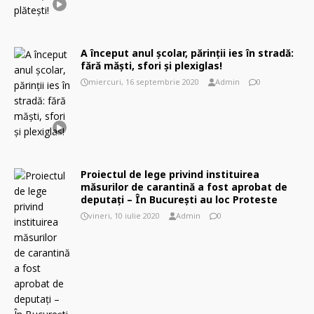
A început anul şcolar, părinţii ies în stradă:
fără măşti, sfori şi plexiglas!
miercuri, 16 septembrie 2020
Admin
0
Proiectul de lege privind instituirea
măsurilor de carantină a fost aprobat de
deputați – În București au loc Proteste
vineri, 10 iulie 2020
Admin
0