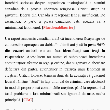
întrebări serioase despre capacitatea instituțională a statului
canadian de a proteja libertatea religioasă. Criticii susțin că
guvernul federal din Canada a reacționat lent și insuficient. De
asemenea, o parte a presei canadiene este acuzată că a
[
Macdonaldlaurier
]
minimalizat fenomenul.
Un raport academic canadian arată că incendierea lăcașurișpr de
în peste 96%
cult crestine aproape s-au dublat în ultimii ani și că
din cazuri autorii nu au fost identificați sau trași la
răspundere
. Acest lucru nu numai că subminează încrederea
comunităților afectate în lege și ordine, dar sugerează o abordare
deficitară din partea autorităților în tratarea unui fenomen în
creștere. Criticii folosesc termeni duri: de la acuzații că guvernul
federal rămâne “tăcut” în fața unui val de criminal care afectează
în mod disproporționat comunitățile creștine, până la reproșuri că
toată problema a fost minimalizată sau ignorată de mass-media
[
CBC
]
principală.