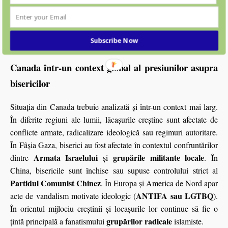
intrebarii despre legate de: eficiența, aplicării legii, coordonarea
națională, transparența utilizării fondurilor publice. Putem
concluziona:
Canada investește semnificativ în combaterea urii.
Subscribe Now
Rezultatele însă rămân contestate.
Canada într-un context global al presiunilor asupra
bisericilor
Situația din Canada trebuie analizată și într-un context mai larg.
În diferite regiuni ale lumii, lăcașurile creștine sunt afectate de
conflicte armate, radicalizare ideologică sau regimuri autoritare.
În Fâșia Gaza, biserici au fost afectate în contextul confruntărilor
Armata Israelului
grupările militante locale
dintre
și
. În
China, bisericile sunt închise sau supuse controlului strict al
Partidul Comunist Chinez
. În Europa și America de Nord apar
ANTIFA sau LGTBQ
acte de vandalism motivate ideologic (
).
În orientul mijlociu creştinii şi locaşurile lor continue să fie o
grupărilor radicale
ţintă principală a fanatismului
islamiste.