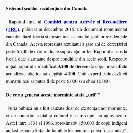
Sistemul școlilor rezidențiale din Canada
Comisiei pentru Adevăr și Reconciliere
Raportul final al
(TRC)
, publicat în decembrie 2015, un document monumental
care detaliază istoria și moștenirea sistemului școlilor rezidențiale
din Canada. Acesta reprezintă rezultatul a șase ani de cercetări și
peste 6.700 de mărturii luate supraviețuitorilor. Raportul a scos la
iveală date alarmante despre condițiile din acele școli. Respectiv
3.200 de decese
inițial, raportul a identificat
de copii, însă cifrele
4.100
actualizate ulterior au depășit
. Unii experți estimează că
numărul real ar putea fi de peste 6.000 sau chiar 10.000.
De ce au generat aceste morminte atata „ură”?
Furia publică nu a fost cauzată doar de existența unor morminte,
ci de contextul social şi cultural în care copiii au ajuns acolo:
Astfel între 1831 și 1996, aproximativ 150.000 de copii indigeni
au fost separați forțat de familiile lor pentru a putea fi „asimilați”.