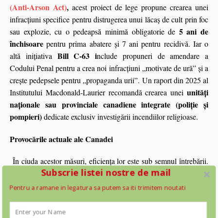
(Anti-Arson Act)
,
acest proiect de lege propune crearea unei
infracțiuni specifice pentru distrugerea unui lăcaș de cult prin foc
5 ani de
sau explozie, cu o pedeapsă minimă obligatorie de
închisoare
pentru prima abatere și 7 ani pentru recidivă. Iar o
Bill C-63 i
altă iniţiativa
nclude propuneri de amendare a
Codului Penal pentru a crea noi infracțiuni „motivate de ură” și a
crește pedepsele pentru „propaganda urii”. Un raport din 2025 al
unități
Institutului Macdonald-Laurier recomandă crearea unei
naționale sau provinciale canadiene integrate (poliție și
pompieri)
dedicate exclusiv investigării incendiilor religioase.
Provocările actuale ale Canadei
În ciuda acestor măsuri, eficiența lor este sub semnul întrebării.
Subscrie listei nostre de mail
Dupa cum am mai amintit un studiu din aprilie 2025 arată că
96% dintre aceste infracțiuni rămân nesoluționate
peste
, iar
Pentru a ramane in legatura sa putem sa iti trimitem noutati
forțele de ordine sunt criticate pentru lipsa unui răspuns
coordonat la scară naționaă. In privinta banilor alocati apar