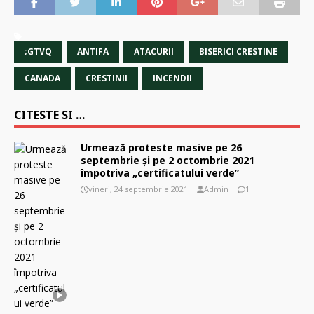
;GTVQ
ANTIFA
ATACURII
BISERICI CRESTINE
CANADA
CRESTINII
INCENDII
CITESTE SI …
Urmează proteste masive pe 26
septembrie şi pe 2 octombrie 2021
împotriva „certificatului verde”
vineri, 24 septembrie 2021
Admin
1