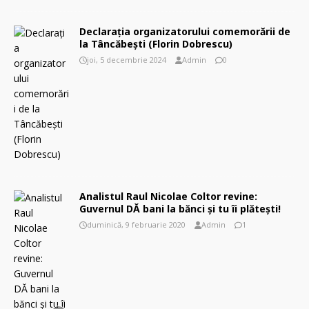
Declarația organizatorului comemorării de
la Tâncăbești (Florin Dobrescu)
joi, 5 decembrie 2024
Admin
0
Analistul Raul Nicolae Coltor revine:
Guvernul DĂ bani la bănci și tu îi plătești!
duminică, 9 februarie 2020
Admin
1