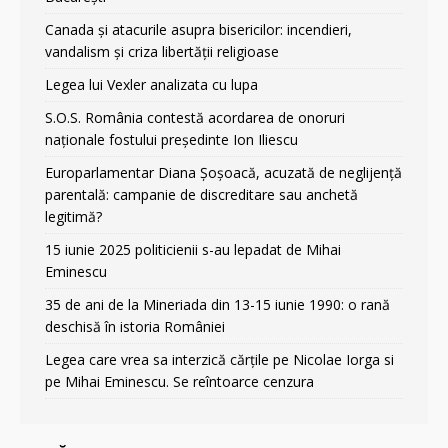
Canada și atacurile asupra bisericilor: incendieri,
vandalism și criza libertății religioase
Legea lui Vexler analizata cu lupa
S.O.S. România contestă acordarea de onoruri
naționale fostului președinte Ion Iliescu
Europarlamentar Diana Șoșoacă, acuzată de neglijență
parentală: campanie de discreditare sau anchetă
legitimă?
15 iunie 2025 politicienii s-au lepadat de Mihai
Eminescu
35 de ani de la Mineriada din 13-15 iunie 1990: o rană
deschisă în istoria României
Legea care vrea sa interzică cărțile pe Nicolae Iorga si
pe Mihai Eminescu. Se reîntoarce cenzura