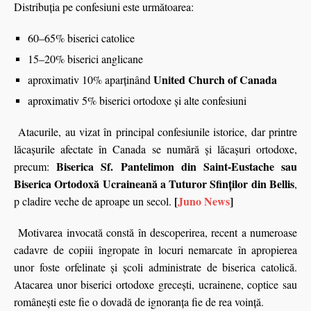
Distribuția pe confesiuni este următoarea:
60–65% biserici catolice
15–20% biserici anglicane
United Church of Canada
aproximativ 10% aparținând
aproximativ 5% biserici ortodoxe și alte confesiuni
Atacurile, au vizat în principal confesiunile istorice, dar printre
lăcașurile afectate în Canada se numără și lăcașuri ortodoxe,
Biserica Sf. Pantelimon din Saint-Eustache sau
precum:
Biserica Ortodoxă Ucraineană a Tuturor Sfinților din Bellis
,
[
Juno News
]
p cladire veche de aproape un secol.
Motivarea invocată constă în descoperirea, recent a numeroase
cadavre de copiii îngropate în locuri nemarcate în apropierea
unor foste orfelinate şi şcoli administrate de biserica catolică.
Atacarea unor biserici ortodoxe greceşti, ucrainene, coptice sau
româneşti este fie o dovadă de ignoranţa fie de rea voinţă.