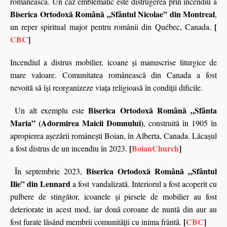
românească. Un caz emblematic este distrugerea prin incendiu a
Biserica Ortodoxă Română „Sfântul Nicolae” din Montreal
,
[
un reper spiritual major pentru românii din Québec, Canada.
CBC
]
Incendiul a distrus mobilier, icoane și manuscrise liturgice de
mare valoare. Comunitatea românească din Canada a fost
nevoită să își reorganizeze viața religioasă în condiții dificile.
Biserica Ortodoxă Română „Sfânta
Un alt exemplu este
Maria” (Adormirea Maicii Domnului)
, construită în 1905 în
apropierea așezării românești Boian, în Alberta, Canada. Lăcașul
[
BoianChurch
]
a fost distrus de un incendiu în 2023.
Biserica Ortodoxă Română „Sfântul
În septembrie 2023,
Ilie” din Lennard
a fost vandalizată. Interiorul a fost acoperit cu
pulbere de stingător, icoanele și piesele de mobilier au fost
deteriorate in acest mod, iar două coroane de nuntă din aur au
[
CBC
]
fost furate
lăsând membrii comunității cu inima frântă
.