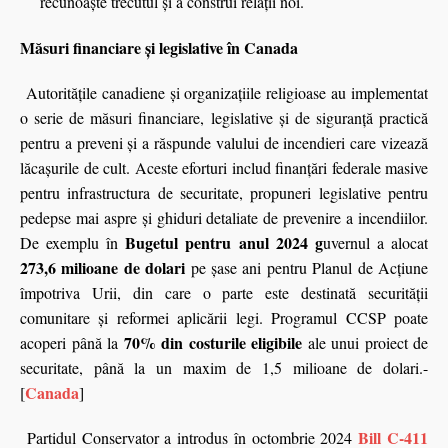
recunoaște trecutul și a construi relații noi.
Măsuri financiare și legislative în Canada
Autoritățile canadiene și organizațiile religioase au implementat
o serie de măsuri financiare, legislative și de siguranță practică
pentru a preveni și a răspunde valului de incendieri care vizează
lăcașurile de cult. Aceste eforturi includ finanțări federale masive
pentru infrastructura de securitate, propuneri legislative pentru
pedepse mai aspre și ghiduri detaliate de prevenire a incendiilor.
Bugetul pentru anul 2024 g
De exemplu în
uvernul a alocat
273,6 milioane de dolari
pe șase ani pentru Planul de Acțiune
împotriva Urii, din care o parte este destinată securității
comunitare și reformei aplicării legi. Programul CCSP poate
70% din costurile eligibile
acoperi până la
ale unui proiect de
securitate, până la un maxim de 1,5 milioane de dolari.-
Canada
[
]
Bill C-411
Partidul Conservator a introdus în octombrie 2024