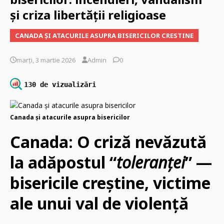
și criza libertății religioase
CANADA ȘI ATACURILE ASUPRA BISERICILOR CRESTINE
marți, 3 martie 2026
Admin
0
130 de vizualizări
Canada și atacurile asupra bisericilor
Canada: O criză nevăzută
la adăpostul “
toleranței
” —
bisericile creștine, victime
ale unui val de violență