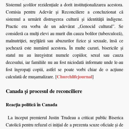
Sistemul școlilor rezidențiale a dorit instituţionalizarea acestora.
Comisia pentru Adevăr și Reconciliere a concluzionat că
sistemul a urmărit distrugerea culturii și identității indigene.
Practic era vorba de un adevărat „Genocid cultural”. Se
consideră ca mulți elevi au murit din cauza bolilor (tuberculoză),
malnutriției, neglijării sau abuzurilor fizice și sexuale, însă ce
.
şochează este numărul acestora
În multe cazuri, bisericile și
statul nu au înregistrat numele copiilor, sexul sau cauza
decesului, iar familiile nu au fost niciodată informate unde le-au
fost îngropați copiii, astfel se poate vorbi chiar de o acţiune
Churchlifejournal
calculată de muşamalizare. [
]
Canada și procesul de reconciliere
Reacția politică în Canada
La început premierul Justin Trudeau a criticat public Biserica
Catolică pentru refuzul ei inițial de a prezenta scuze oficiale și de