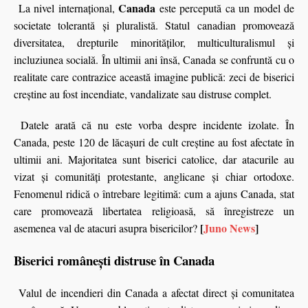
Canada
La nivel internațional,
este percepută ca un model de
societate tolerantă și pluralistă. Statul canadian promovează
diversitatea, drepturile minorităților, multiculturalismul și
incluziunea socială. În ultimii ani însă, Canada se confruntă cu o
realitate care contrazice această imagine publică: zeci de biserici
creștine au fost incendiate, vandalizate sau distruse complet.
Datele arată că nu este vorba despre incidente izolate. În
Canada, peste 120 de lăcașuri de cult creștine au fost afectate în
ultimii ani. Majoritatea sunt biserici catolice, dar atacurile au
vizat și comunități protestante, anglicane și chiar ortodoxe.
Fenomenul ridică o întrebare legitimă: cum a ajuns Canada, stat
care promovează libertatea religioasă, să înregistreze un
[
Juno News
]
asemenea val de atacuri asupra bisericilor?
Biserici românești distruse în Canada
Valul de incendieri din Canada a afectat direct și comunitatea