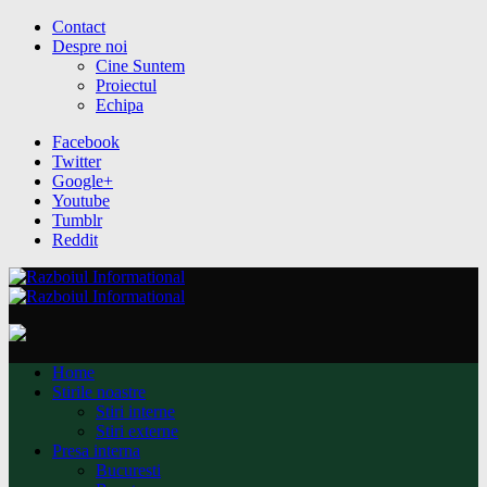
Contact
Despre noi
Cine Suntem
Proiectul
Echipa
Facebook
Twitter
Google+
Youtube
Tumblr
Reddit
Home
Stirile noastre
Stiri interne
Stiri externe
Presa interna
Bucuresti