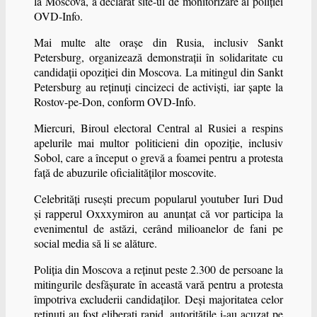
la Moscova, a declarat site-ul de monitorizare al poliţiei
OVD-Info.
Mai multe alte oraşe din Rusia, inclusiv Sankt
Petersburg, organizează demonstraţii în solidaritate cu
candidaţii opoziţiei din Moscova. La mitingul din Sankt
Petersburg au reţinuţi cincizeci de activişti, iar şapte la
Rostov-pe-Don, conform OVD-Info.
Miercuri, Biroul electoral Central al Rusiei a respins
apelurile mai multor politicieni din opoziţie, inclusiv
Sobol, care a început o grevă a foamei pentru a protesta
faţă de abuzurile oficialităţilor moscovite.
Celebrităţi ruseşti precum popularul youtuber Iuri Dud
şi rapperul Oxxxymiron au anunţat că vor participa la
evenimentul de astăzi, cerând milioanelor de fani pe
social media să li se alăture.
Poliţia din Moscova a reţinut peste 2.300 de persoane la
mitingurile desfăşurate în această vară pentru a protesta
împotriva excluderii candidaţilor. Deşi majoritatea celor
reţinuţi au fost eliberaţi rapid, autorităţile i-au acuzat pe