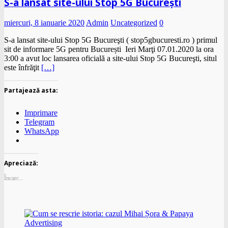
S-a lansat site-ului Stop 5G Bucureşti
miercuri, 8 ianuarie 2020
Admin
Uncategorized
0
S-a lansat site-ului Stop 5G Bucureşti ( stop5gbucuresti.ro ) primul
sit de informare 5G pentru București Ieri Marţi 07.01.2020 la ora
3:00 a avut loc lansarea oficială a site-ului Stop 5G Bucureşti, situl
este înfrăţit
[…]
Partajează asta:
Imprimare
Telegram
WhatsApp
Apreciază:
Încarc...