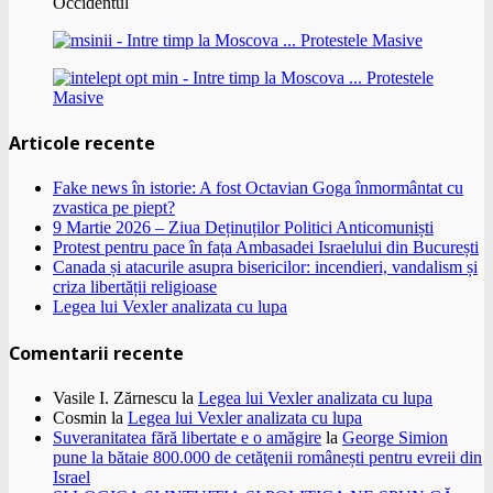
Occidentul
Articole recente
Fake news în istorie: A fost Octavian Goga înmormântat cu
zvastica pe piept?
9 Martie 2026 – Ziua Deținuților Politici Anticomuniști
Protest pentru pace în fața Ambasadei Israelului din București
Canada și atacurile asupra bisericilor: incendieri, vandalism și
criza libertății religioase
Legea lui Vexler analizata cu lupa
Comentarii recente
Vasile I. Zărnescu
la
Legea lui Vexler analizata cu lupa
Cosmin
la
Legea lui Vexler analizata cu lupa
Suveranitatea fără libertate e o amăgire
la
George Simion
pune la bătaie 800.000 de cetăţenii românești pentru evreii din
Israel