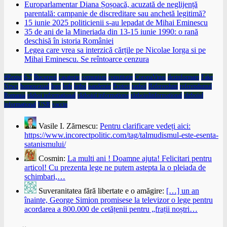
Europarlamentar Diana Șoșoacă, acuzată de neglijență
parentală: campanie de discreditare sau anchetă legitimă?
15 iunie 2025 politicienii s-au lepadat de Mihai Eminescu
35 de ani de la Mineriada din 13-15 iunie 1990: o rană
deschisă în istoria României
Legea care vrea sa interzică cărțile pe Nicolae Iorga si pe
Mihai Eminescu. Se reîntoarce cenzura
#Rezist
6-7
Bucuresti
casatorie
comunism
constitutie
CoronaVirus
dezinformare
Fake
News
homosexual
lege
lgtb
lgtbq
pandemie
Protest
razboi
Referendum
referendumul
Romania
război informaţional
războiul informaţiona
războiulinformaţional
războiul
informaţional
USR
vaccin
Vasile I. Zărnescu:
Pentru clarificare vedeți aici:
https://www.incorectpolitic.com/tag/talmudismul-este-esenta-
satanismului/
Cosmin:
La multi ani ! Doamne ajuta! Felicitari pentru
articol! Cu prezenta lege ne putem astepta la o pleiada de
schimbari,…
Suveranitatea fără libertate e o amăgire:
[…] un an
înainte, George Simion promisese la televizor o lege pentru
acordarea a 800.000 de cetățenii pentru „frații noștri…