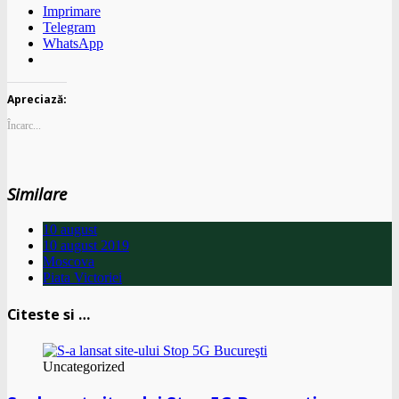
Imprimare
Telegram
WhatsApp
Apreciază:
Încarc...
Similare
10 august
10 august 2019
Moscova
Piata Victoriei
Citeste si …
Uncategorized