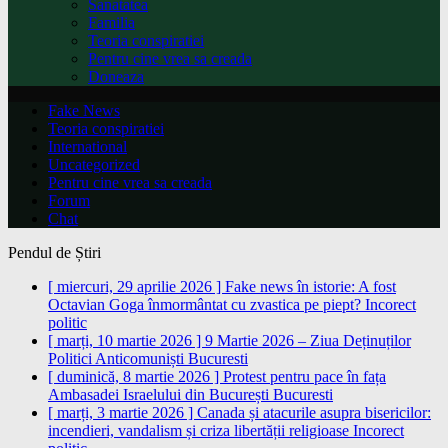
Sanatatea
Familia
Teoria conspiratiei
Pentru cine vrea sa creada
Doneaza
Fake News
Teoria conspiratiei
International
Uncategorized
Pentru cine vrea sa creada
Forum
Chat
Pendul de Știri
[ miercuri, 29 aprilie 2026 ]
Fake news în istorie: A fost
Octavian Goga înmormântat cu zvastica pe piept?
Incorect
politic
[ marți, 10 martie 2026 ]
9 Martie 2026 – Ziua Deținuților
Politici Anticomuniști
Bucuresti
[ duminică, 8 martie 2026 ]
Protest pentru pace în fața
Ambasadei Israelului din București
Bucuresti
[ marți, 3 martie 2026 ]
Canada și atacurile asupra bisericilor:
incendieri, vandalism și criza libertății religioase
Incorect