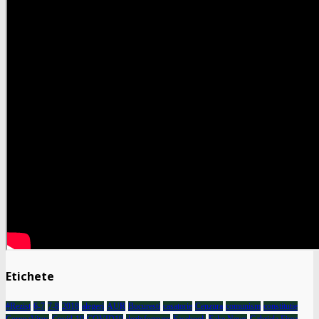
Etichete
#Rezist
6-7
7-8
2018
alegeri
AUR
Bucuresti
casatorie
Cenzura
comunism
constitutie