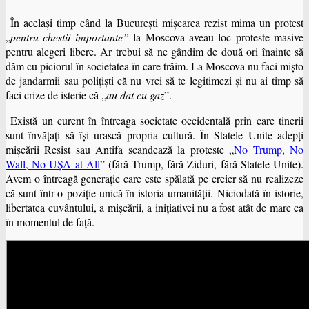
În acelaşi timp când la Bucureşti mişcarea rezist mima un protest
„
pentru chestii importante”
la Moscova aveau loc proteste masive
pentru alegeri libere. Ar trebui să ne gândim de două ori înainte să
dăm cu piciorul în societatea în care trăim. La Moscova nu faci mişto
de jandarmii sau poliţişti că nu vrei să te legitimezi şi nu ai timp să
faci crize de isterie că „
au dat cu gaz
”.
Există un curent în întreaga societate occidentală prin care tinerii
sunt învăţaţi să îşi urască propria cultură. În Statele Unite adepţi
mişcării Resist sau Antifa scandează la proteste „
No Trump, No
Wall, No UŞA at All
” (fără Trump, fără Ziduri, fără Statele Unite).
Avem o întreagă generaţie care este spălată pe creier să nu realizeze
că sunt într-o poziţie unică în istoria umanităţii. Niciodată în istorie,
libertatea cuvântului, a mişcării, a iniţiativei nu a fost atât de mare ca
în momentul de faţă.