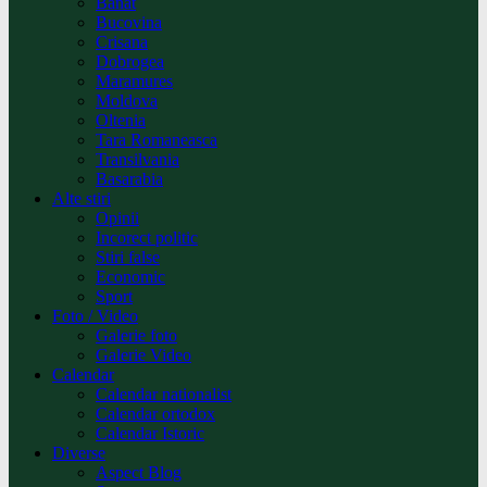
Banat
Bucovina
Crisana
Dobrogea
Maramures
Moldova
Oltenia
Tara Romaneasca
Transilvania
Basarabia
Alte stiri
Opinii
Incorect politic
Stiri false
Economic
Sport
Foto / Video
Galerie foto
Galerie Video
Calendar
Calendar nationalist
Calendar ortodox
Calendar Istoric
Diverse
Aspect Blog