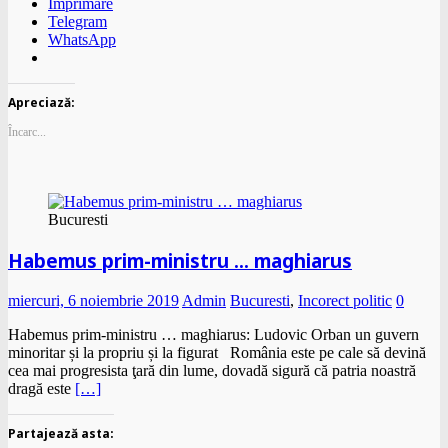
Imprimare
Telegram
WhatsApp
Apreciază:
Încarc...
Bucuresti
Habemus prim-ministru … maghiarus
miercuri, 6 noiembrie 2019
Admin
Bucuresti
,
Incorect politic
0
Habemus prim-ministru … maghiarus: Ludovic Orban un guvern
minoritar și la propriu și la figurat România este pe cale să devină
cea mai progresista ţară din lume, dovadă sigură că patria noastră
dragă este
[…]
Partajează asta: