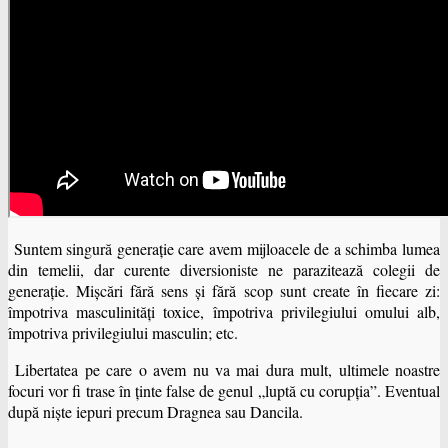
Suntem singură generaţie care avem mijloacele de a schimba lumea
din temelii, dar curente diversioniste ne parazitează colegii de
generaţie. Mişcări fără sens şi fără scop sunt create în fiecare zi:
împotriva masculinităţi toxice, împotriva privilegiului omului alb,
împotriva privilegiului masculin; etc.
Libertatea pe care o avem nu va mai dura mult, ultimele noastre
focuri vor fi trase în ţinte false de genul „luptă cu corupţia”. Eventual
după nişte iepuri precum Dragnea sau Dancila.