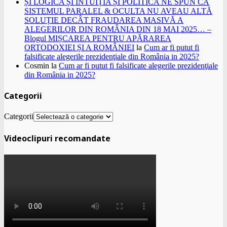
ȘI LOGICA ȘI INTUIȚIA ȘI POLITICA NE SPUN CĂ
SISTEMUL PARALEL & OCULTA NU AVEAU ALTĂ
SOLUȚIE DECÂT FRAUDAREA MASIVĂ A
ALEGERILOR DIN ROMÂNIA DIN 18 MAI 2025… –
Blogul MIȘCAREA PENTRU APĂRAREA
ORTODOXIEI ȘI A ROMÂNIEI
la
Cum ar fi putut fi
falsificate alegerile prezidenţiale din România in 2025?
Cosmin
la
Cum ar fi putut fi falsificate alegerile prezidenţiale
din România in 2025?
Categorii
Categorii
Videoclipuri recomandate