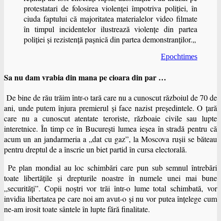
protestatari de folosirea violenţei împotriva poliţiei, în
ciuda faptului că majoritatea materialelor video filmate
în timpul incidentelor ilustrează violenţe din partea
poliţiei şi rezistenţă paşnică din partea demonstranţilor.„
Epochtimes
Sa nu dam vrabia din mana pe cioara din par …
De bine de rău trăim într-o tară care nu a cunoscut războiul de 70 de
ani, unde putem înjura premierul şi face nazist preşedintele. O ţară
care nu a cunoscut atentate teroriste, războaie civile sau lupte
interetnice. În timp ce în Bucureşti lumea ieşea în stradă pentru că
acum un an jandarmeria a „dat cu gaz”, la Moscova ruşii se băteau
pentru dreptul de a înscrie un biet partid în cursa electorală.
Pe plan mondial au loc schimbări care pun sub semnul întrebări
toate libertăţile şi drepturile noastre în numele unei mai bune
„securităţi”. Copii noştri vor trăi într-o lume total schimbată, vor
invidia libertatea pe care noi am avut-o şi nu vor putea înţelege cum
ne-am irosit toate sântele în lupte fără finalitate.