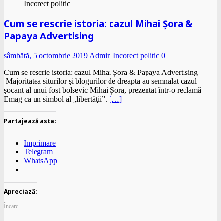
Incorect politic
Cum se rescrie istoria: cazul Mihai Șora &
Papaya Advertising
sâmbătă, 5 octombrie 2019
Admin
Incorect politic
0
Cum se rescrie istoria: cazul Mihai Șora & Papaya Advertising
Majoritatea siturilor şi blogurilor de dreapta au semnalat cazul
şocant al unui fost bolşevic Mihai Șora, prezentat într-o reclamă
Emag ca un simbol al „libertăţii”.
[…]
Partajează asta:
Imprimare
Telegram
WhatsApp
Apreciază:
Încarc...