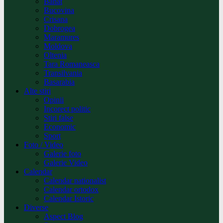
Banat
Bucovina
Crisana
Dobrogea
Maramures
Moldova
Oltenia
Tara Romaneasca
Transilvania
Basarabia
Alte stiri
Opinii
Incorect politic
Stiri false
Economic
Sport
Foto / Video
Galerie foto
Galerie Video
Calendar
Calendar nationalist
Calendar ortodox
Calendar Istoric
Diverse
Aspect Blog