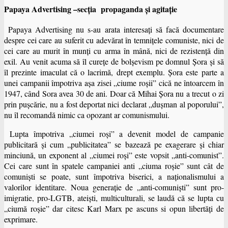
Papaya Advertising –secția propaganda şi agitaţie
Papaya Advertising nu s-au arata interesaţi să facă documentare
despre cei care au suferit cu adevărat în temniţele comuniste, nici de
cei care au murit în munţi cu arma în mână, nici de rezistenţă din
exil. Au venit acuma să îl cureţe de bolşevism pe domnul Șora şi să
îl prezinte imaculat că o lacrimă, drept exemplu. Șora este parte a
unei campanii împotriva aşa zisei „ciume roşii” cică ne întoarcem în
1947, când Sora avea 30 de ani. Doar că Mihai Șora nu a trecut o zi
prin puşcărie, nu a fost deportat nici declarat „duşman al poporului”,
nu îl recomandă nimic ca opozant ar comunismului.
Lupta împotriva „ciumei roşi” a devenit model de campanie
publicitară şi cum „publicitatea” se bazează pe exagerare şi chiar
minciună, un exponent al „ciumei roşi” este vopsit „anti-comunist”.
Cei care sunt în spatele campaniei anti „ciuma roşie” sunt cât de
comunişti se poate, sunt împotriva biserici, a naţionalismului a
valorilor identitare. Noua generaţie de „anti-comuniști” sunt pro-
imigratie, pro-LGTB, ateişti, multiculturali, se laudă că se lupta cu
„ciumă roşie” dar citesc Karl Marx pe ascuns si opun libertăți de
exprimare.