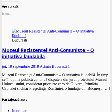
Apreciază:
Încarc...
Bucuresti
Muzeul Rezistenţei Anti-Comuniste – O
inițiativă lăudabilă
joi, 19 septembrie 2019
Admin
Bucuresti
1
Muzeul Rezistenţei Anti-Comuniste – O inițiativa lăudabilă În timp
ce în opinia publică continuă disputele din jurul proiectului Muzeul
Holocaustului, considerat prioritate zero de Guvern, Primăria
Capitalei și chiar Președinția României, o fundaţie din Bucureşti
[…]
Partajează asta:
Imprimare