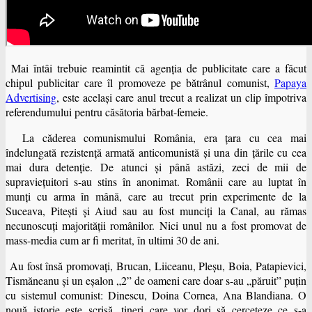
Mai întâi trebuie reamintit că agenţia de publicitate care a făcut
chipul publicitar care îl promoveze pe bătrânul comunist,
Papaya
Advertising
, este acelaşi care anul trecut a realizat un clip împotriva
referendumului pentru căsătoria bărbat-femeie.
La căderea comunismului România, era țara cu cea mai
îndelungată rezistenţă armată anticomunistă şi una din ţările cu cea
mai dura detenţie. De atunci şi până astăzi, zeci de mii de
supravieţuitori s-au stins în anonimat. Românii care au luptat în
munţi cu arma în mână, care au trecut prin experimente de la
Suceava, Piteşti şi Aiud sau au fost munciţi la Canal, au rămas
necunoscuţi majorităţii românilor. Nici unul nu a fost promovat de
mass-media cum ar fi meritat, în ultimi 30 de ani.
Au fost însă promovaţi, Brucan, Liiceanu, Pleşu, Boia, Patapievici,
Tismăneanu şi un eşalon „2” de oameni care doar s-au „păruit” puţin
cu sistemul comunist: Dinescu, Doina Cornea, Ana Blandiana. O
nouă istorie este scrisă, tineri care vor dori să cerceteze ce s-a