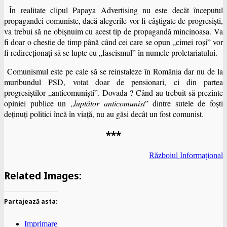
În realitate clipul Papaya Advertising nu este decât începutul
propagandei comuniste, dacă alegerile vor fi câştigate de progresişti,
va trebui să ne obişnuim cu acest tip de propagandă mincinoasa. Va
fi doar o chestie de timp până când cei care se opun „cimei roşi” vor
fi redirecţionaţi să se lupte cu „fascismul” în numele proletariatului.
Comunismul este pe cale să se reinstaleze în România dar nu de la
muribundul PSD, votat doar de pensionari, ci din partea
progresiştilor „anticomunişti”. Dovada ? Când au trebuit să prezinte
opiniei publice un „
luptător anticomunist
” dintre sutele de foşti
deţinuţi politici încă în viaţă, nu au găsi decât un fost comunist.
***
Războiul Informațional
Related Images:
Partajează asta:
Imprimare