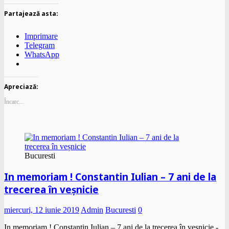
Partajează asta:
Imprimare
Telegram
WhatsApp
Apreciază:
Încarc...
Bucuresti
In memoriam ! Constantin Iulian – 7 ani de la
trecerea în veșnicie
miercuri, 12 iunie 2019
Admin
Bucuresti
0
In memoriam ! Constantin Iulian – 7 ani de la trecerea în veșnicie -