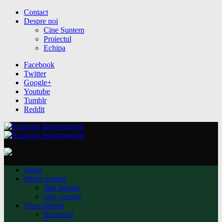
Contact
Despre noi
Cine Suntem
Proiectul
Echipa
Facebook
Twitter
Google+
Youtube
Tumblr
Reddit
Home
Stirile noastre
Stiri interne
Stiri externe
Presa interna
Bucuresti