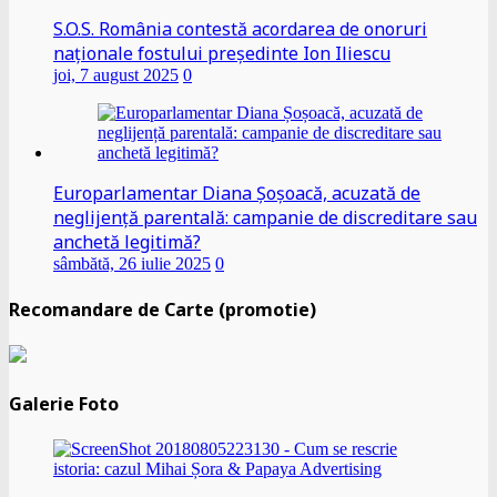
S.O.S. România contestă acordarea de onoruri
naționale fostului președinte Ion Iliescu
joi, 7 august 2025
0
Europarlamentar Diana Șoșoacă, acuzată de
neglijență parentală: campanie de discreditare sau
anchetă legitimă?
sâmbătă, 26 iulie 2025
0
Recomandare de Carte (promotie)
Galerie Foto