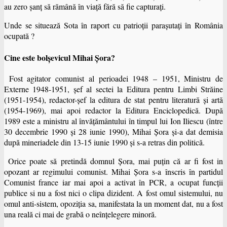
au zero șanț să rămână în viaţă fără să fie capturaţi.
Unde se situează Sota în raport cu patrioţii paraşutaţi în România
ocupată ?
Cine este bolşevicul Mihai Șora?
Fost agitator comunist al perioadei 1948 – 1951, Ministru de
Externe 1948-1951, şef al sectei la Editura pentru Limbi Străine
(1951-1954), redactor-şef la editura de stat pentru literatură şi artă
(1954-1969), mai apoi redactor la Editura Enciclopedică. După
1989 este a ministru al învăţământului în timpul lui Ion Iliescu (între
30 decembrie 1990 şi 28 iunie 1990), Mihai Șora şi-a dat demisia
după mineriadele din 13-15 iunie 1990 şi s-a retras din politică.
Orice poate să pretindă domnul Șora, mai puţin că ar fi fost in
opozant ar regimului comunist. Mihai Șora s-a înscris în partidul
Comunist france iar mai apoi a activat în PCR, a ocupat funcții
publice si nu a fost nici o clipa dizident. A fost omul sistemului, nu
omul anti-sistem, opoziţia sa, manifestata la un moment dat, nu a fost
una reală ci mai de grabă o neînţelegere minoră.