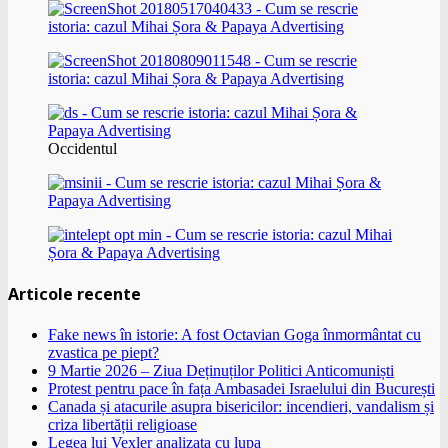
Occidentul
Articole recente
Fake news în istorie: A fost Octavian Goga înmormântat cu
zvastica pe piept?
9 Martie 2026 – Ziua Deținuților Politici Anticomuniști
Protest pentru pace în fața Ambasadei Israelului din București
Canada și atacurile asupra bisericilor: incendieri, vandalism și
criza libertății religioase
Legea lui Vexler analizata cu lupa