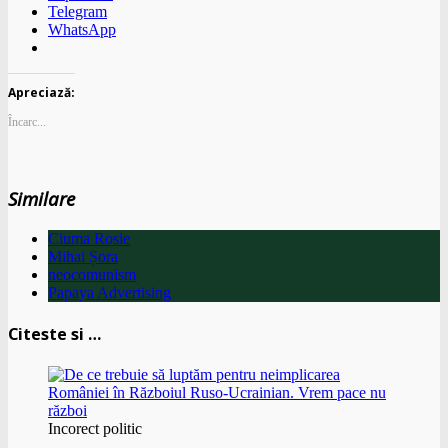
Telegram
WhatsApp
Apreciază:
Încarc...
Similare
Ciuma Rosie
Mihai Șora
neocomunism
Papaya Advertising
Citeste si …
Incorect politic