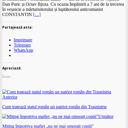
Dan Puric și Octav Bjoza Cu ocazia împlinirii a 7 ani de la trecerea
în veșnicie a mărturisitorului și luptătorului anticomunist
CONSTANTIN
[…]
Partajează asta:
Imprimare
Telegram
WhatsApp
Apreciază:
Încarc...
Anterior
Cum tratează statul român un patriot român din Trasnistria
Următor
Miting împotriva mafiei „nu ne mai omorați copiii”