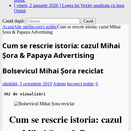
politic
[ vineri, 2 ianuarie 2026 ]
Legea lui Vexler analizata cu lupa
Opinii
Caută după:
Acasă
Alte stiri
Incorect politic
Cum se rescrie istoria: cazul Mihai
Șora & Papaya Advertising
Cum se rescrie istoria: cazul Mihai
Șora & Papaya Advertising
Bolsevicul Mihai Șora reciclat
sâmbătă, 5 octombrie 2019
Admin
Incorect politic
0
382 de vizualizări
Cum se rescrie istoria: cazul