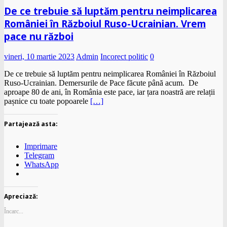
De ce trebuie să luptăm pentru neimplicarea
României în Războiul Ruso-Ucrainian. Vrem
pace nu război
vineri, 10 martie 2023
Admin
Incorect politic
0
De ce trebuie să luptăm pentru neimplicarea României în Războiul
Ruso-Ucrainian. Demersurile de Pace făcute până acum. De
aproape 80 de ani, în România este pace, iar țara noastră are relații
pașnice cu toate popoarele
[…]
Partajează asta:
Imprimare
Telegram
WhatsApp
Apreciază:
Încarc...