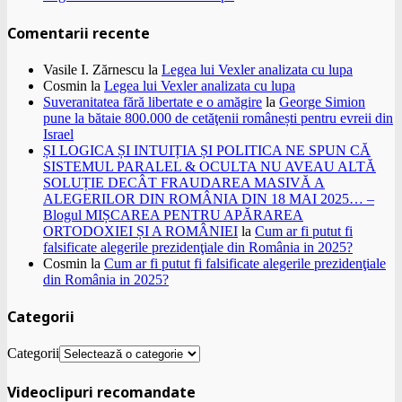
Comentarii recente
Vasile I. Zărnescu
la
Legea lui Vexler analizata cu lupa
Cosmin
la
Legea lui Vexler analizata cu lupa
Suveranitatea fără libertate e o amăgire
la
George Simion
pune la bătaie 800.000 de cetăţenii românești pentru evreii din
Israel
ȘI LOGICA ȘI INTUIȚIA ȘI POLITICA NE SPUN CĂ
SISTEMUL PARALEL & OCULTA NU AVEAU ALTĂ
SOLUȚIE DECÂT FRAUDAREA MASIVĂ A
ALEGERILOR DIN ROMÂNIA DIN 18 MAI 2025… –
Blogul MIȘCAREA PENTRU APĂRAREA
ORTODOXIEI ȘI A ROMÂNIEI
la
Cum ar fi putut fi
falsificate alegerile prezidenţiale din România in 2025?
Cosmin
la
Cum ar fi putut fi falsificate alegerile prezidenţiale
din România in 2025?
Categorii
Categorii
Videoclipuri recomandate