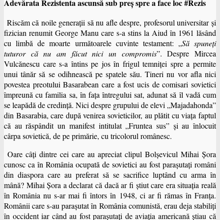
Adevărata Rezistenta ascunsă sub preş spre a face loc #Rezis
Riscăm că noile generaţii să nu afle despre, profesorul universitar şi
fizician renumit George Manu care s-a stins la Aiud în 1961 lăsând
cu limbă de moarte următoarele cuvinte testament: „
Să spuneţi
tuturor că nu am făcut nici un compromis
”. Despre Mircea
Vulcănescu care s-a întins pe jos în frigul temniței spre a permite
unui tânăr să se odihnească pe spatele său. Tineri nu vor afla nici
povestea preotului Basarabean care a fost ucis de comisari sovietici
împreună cu familia sa, în faţa întregului sat, adunat să îl vadă cum
se leapădă de credinţă. Nici despre grupului de elevi „Majadahonda”
din Basarabia, care după venirea sovieticilor, au plătit cu viaţa faptul
că au răspândit un manifest intitulat „Fruntea sus” şi au înlocuit
cârpa sovietică, de pe primărie, cu tricolorul românesc.
Oare câţi dintre cei care au apreciat clipul Bolşevicul Mihai Șora
cunosc ca în România ocupată de sovietici au fost paraşutaţi români
din diaspora care au preferat să se sacrifice luptând cu arma în
mână? Mihai Șora a declarat că dacă ar fi ştiut care era situaţia reală
în România nu s-ar mai fi întors în 1948, ci ar fi rămas în Franţa.
Românii care s-au paraşutat în România comunistă, erau deja stabiliţi
în occident iar când au fost paraşutaţi de aviaţia americană ştiau că