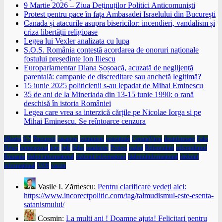
9 Martie 2026 – Ziua Deținuților Politici Anticomuniști
Protest pentru pace în fața Ambasadei Israelului din București
Canada și atacurile asupra bisericilor: incendieri, vandalism și
criza libertății religioase
Legea lui Vexler analizata cu lupa
S.O.S. România contestă acordarea de onoruri naționale
fostului președinte Ion Iliescu
Europarlamentar Diana Șoșoacă, acuzată de neglijență
parentală: campanie de discreditare sau anchetă legitimă?
15 iunie 2025 politicienii s-au lepadat de Mihai Eminescu
35 de ani de la Mineriada din 13-15 iunie 1990: o rană
deschisă în istoria României
Legea care vrea sa interzică cărțile pe Nicolae Iorga si pe
Mihai Eminescu. Se reîntoarce cenzura
#Rezist
6-7
Bucuresti
casatorie
comunism
constitutie
CoronaVirus
dezinformare
Fake
News
homosexual
lege
lgtb
lgtbq
pandemie
Protest
razboi
Referendum
referendumul
Romania
război informaţional
războiul informaţiona
războiulinformaţional
războiul
informaţional
USR
vaccin
Vasile I. Zărnescu:
Pentru clarificare vedeți aici:
https://www.incorectpolitic.com/tag/talmudismul-este-esenta-
satanismului/
Cosmin:
La multi ani ! Doamne ajuta! Felicitari pentru