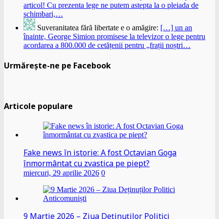
articol! Cu prezenta lege ne putem astepta la o pleiada de
schimbari,…
Suveranitatea fără libertate e o amăgire:
[…] un an
înainte, George Simion promisese la televizor o lege pentru
acordarea a 800.000 de cetățenii pentru „frații noștri…
Urmărește-ne pe Facebook
Articole populare
Fake news în istorie: A fost Octavian Goga
înmormântat cu zvastica pe piept?
miercuri, 29 aprilie 2026
0
9 Martie 2026 – Ziua Deținuților Politici