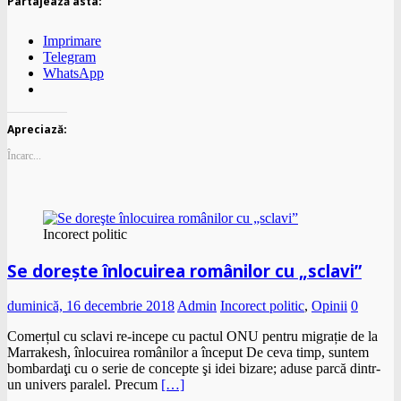
Partajează asta:
Imprimare
Telegram
WhatsApp
Apreciază:
Încarc...
Incorect politic
Se doreşte înlocuirea românilor cu „sclavi”
duminică, 16 decembrie 2018
Admin
Incorect politic
,
Opinii
0
Comerțul cu sclavi re-incepe cu pactul ONU pentru migrație de la
Marrakesh, înlocuirea românilor a început De ceva timp, suntem
bombardaţi cu o serie de concepte şi idei bizare; aduse parcă dintr-
un univers paralel. Precum
[…]