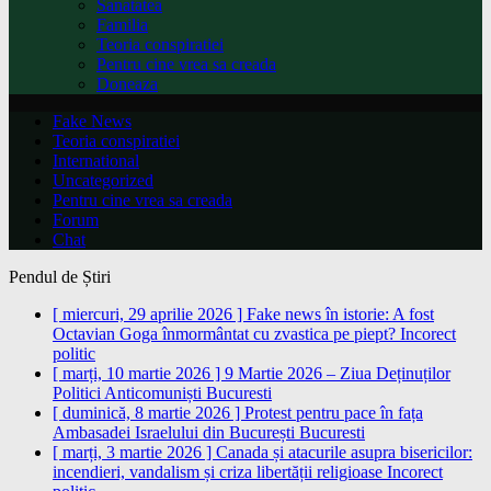
Sanatatea
Familia
Teoria conspiratiei
Pentru cine vrea sa creada
Doneaza
Fake News
Teoria conspiratiei
International
Uncategorized
Pentru cine vrea sa creada
Forum
Chat
Pendul de Știri
[ miercuri, 29 aprilie 2026 ]
Fake news în istorie: A fost
Octavian Goga înmormântat cu zvastica pe piept?
Incorect
politic
[ marți, 10 martie 2026 ]
9 Martie 2026 – Ziua Deținuților
Politici Anticomuniști
Bucuresti
[ duminică, 8 martie 2026 ]
Protest pentru pace în fața
Ambasadei Israelului din București
Bucuresti
[ marți, 3 martie 2026 ]
Canada și atacurile asupra bisericilor:
incendieri, vandalism și criza libertății religioase
Incorect