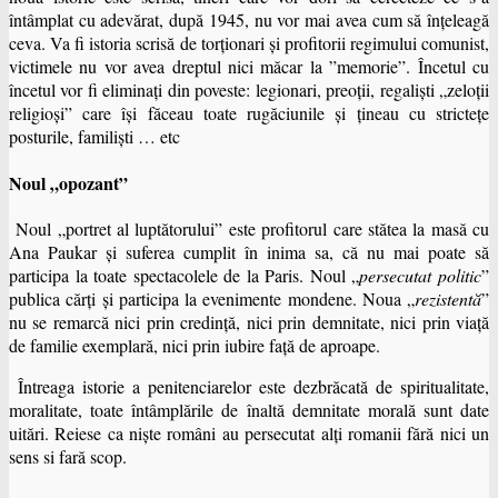
întâmplat cu adevărat, după 1945, nu vor mai avea cum să înţeleagă
ceva. Va fi istoria scrisă de torţionari şi profitorii regimului comunist,
victimele nu vor avea dreptul nici măcar la ”memorie”. Încetul cu
încetul vor fi eliminaţi din poveste: legionari, preoţii, regalişti „zeloţii
religioşi” care îşi făceau toate rugăciunile şi ţineau cu stricteţe
posturile, familişti … etc
Noul „opozant”
Noul „portret al luptătorului” este profitorul care stătea la masă cu
Ana Paukar şi suferea cumplit în inima sa, că nu mai poate să
participa la toate spectacolele de la Paris. Noul „
persecutat politic
”
publica cărţi şi participa la evenimente mondene. Noua „
rezistentă
”
nu se remarcă nici prin credinţă, nici prin demnitate, nici prin viaţă
de familie exemplară, nici prin iubire faţă de aproape.
Întreaga istorie a penitenciarelor este dezbrăcată de spiritualitate,
moralitate, toate întâmplările de înaltă demnitate morală sunt date
uitări. Reiese ca nişte români au persecutat alţi romanii fără nici un
sens si fară scop.