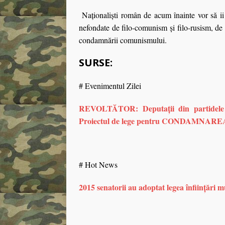
Naționaliști român de acum înainte vor să ii 
nefondate de filo-comunism și filo-rusism, de 
condamnării comunismului.
SURSE:
# Evenimentul Zilei
REVOLTĂTOR: Deputații din partidele „a
Proiectul de lege pentru CONDAMN
# Hot News
2015 senatorii au adoptat legea înființări m