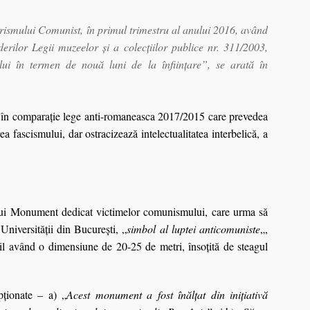
arismului Comunist, în primul trimestru al anului 2016, având
erilor Legii muzeelor şi a colecţiilor publice nr. 311/2003,
lui în termen de nouă luni de la înfiinţare”, se arată în
, în comparaţie lege anti-romaneasca 2017/2015 care prevedea
a fascismului, dar ostracizează intelectualitatea interbelică, a
nui Monument dedicat victimelor comunismului, care urma să
 Universităţii din Bucureşti, „
simbol al luptei anticomuniste
„,
bil având o dimensiune de 20-25 de metri, însoţită de steagul
ţionate – a) „
Acest monument a fost înălţat din iniţiativă