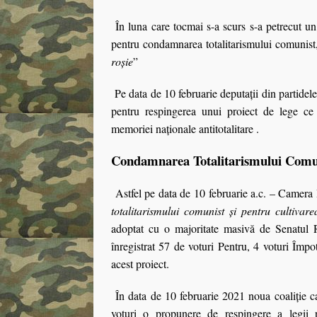
În luna care tocmai s-a scurs s-a petrecut un
pentru condamnarea totalitarismului comunist, 
roşie
”
Pe data de 10 februarie deputații din partidel
pentru respingerea unui proiect de lege ce
memoriei naţionale antitotalitare .
Condamnarea Totalitarismului Comu
Astfel pe data de 10 februarie a.c. – Camera 
totalitarismului comunist şi pentru cultivare
adoptat cu o majoritate masivă de Senatul 
înregistrat 57 de voturi Pentru, 4 voturi Împot
acest proiect.
În data de 10 februarie 2021 noua coaliţie ca
voturi o propunere de respingere a legii