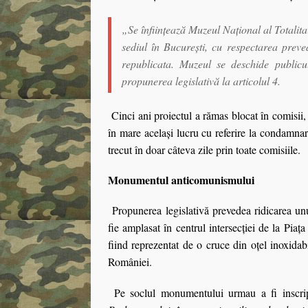
„Se înfiinţează Muzeul Naţional al Totalit
sediul în Bucureşti, cu respectarea preved
republicata. Muzeul se deschide publicu
propunerea legislativă la articolul 4.
Cinci ani proiectul a rămas blocat în comisii
în mare acelaşi lucru cu referire la condamnare
trecut în doar câteva zile prin toate comisiile.
Monumentul anticomunismului
Propunerea legislativă prevedea ridicarea u
fie amplasat în centrul intersecţiei de la Piaţa
fiind reprezentat de o cruce din oţel inoxida
României.
Pe soclul monumentului urmau a fi inscrip