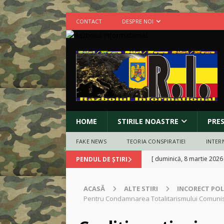
CONTACT
DESPRE NOI
HOME
STIRILE NOASTRE
PRE
FAKE NEWS
TEORIA CONSPIRATIEI
INTER
[ duminică, 8 martie 2026
PENDUL DE ȘTIRI
BUCURESTI
ACASĂ
ALTE STIRI
INCORECT POL
[ marți, 3 martie 2026 ]
C
Pentru Condamnarea Totalitarismului Comuni
libertății religioase
INC