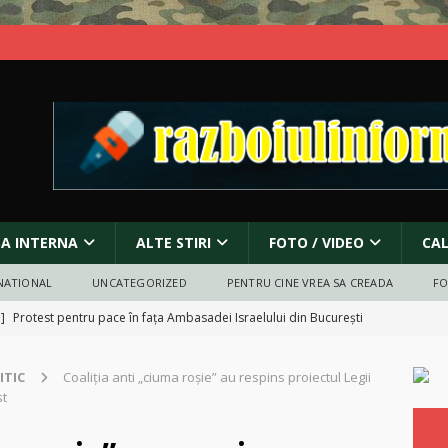
SA INTERNA
ALTE STIRI
FOTO / VIDEO
CA
NATIONAL
UNCATEGORIZED
PENTRU CINE VREA SA CREADA
F
 ]
Protest pentru pace în fața Ambasadei Israelului din București
ITIC
Coaliţia anti „ciuma roşie” au respins proiectul Legii
anada și atacurile asupra bisericilor: incendieri, vandalism și criza
st
ORECT POLITIC