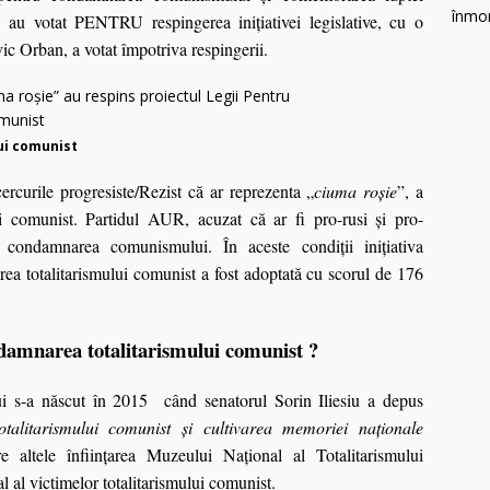
votat PENTRU respingerea iniţiativei legislative, cu o
c Orban, a votat împotriva respingerii.
ui comunist
rcurile progresiste/Rezist că ar reprezenta „
ciuma roșie
”, a
comunist. Partidul AUR, acuzat că ar fi pro-rusi şi pro-
damnarea comunismului. În aceste condiţii iniţiativa
rea totalitarismului comunist a fost adoptată cu scorul de 176
damnarea totalitarismului comunist ?
 s-a născut în 2015 când senatorul Sorin Iliesiu a depus
talitarismului comunist şi cultivarea memoriei naţionale
e altele înfiinţarea Muzeului Naţional al Totalitarismului
al victimelor totalitarismului comunist.