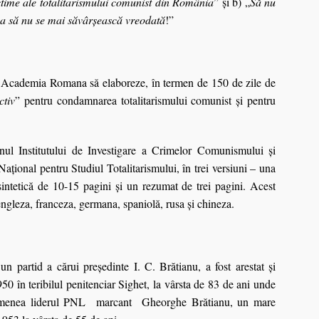
time ale totalitarismului comunist din România
” şi b) „
Să nu
ea să nu se mai săvârşească vreodată
!”
ca Academia Romana să elaboreze, în termen de 150 de zile de
ctiv
” pentru condamnarea totalitarismului comunist şi pentru
nul Institutului de Investigare a Crimelor Comunismului şi
aţional pentru Studiul Totalitarismului, în trei versiuni – una
intetică de 10-15 pagini şi un rezumat de trei pagini. Acest
engleza, franceza, germana, spaniolă, rusa şi chineza.
partid a cărui preşedinte I. C. Brătianu, a fost arestat şi
950 în teribilul penitenciar Sighet, la vârsta de 83 de ani unde
semenea liderul PNL marcant Gheorghe Brătianu, un mare