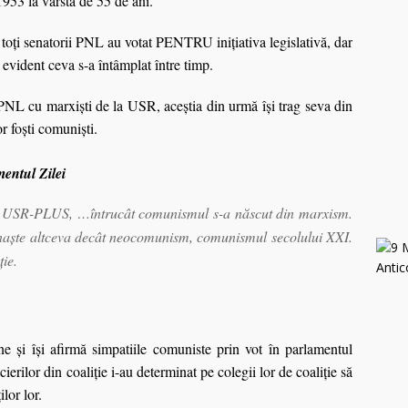
 1953 la vârsta de 55 de ani.
 toţi senatorii PNL au votat PENTRU iniţiativa legislativă, dar
ident ceva s-a întâmplat între timp.
PNL cu marxişti de la USR, aceştia din urmă îşi trag seva din
r foşti comunişti.
mentul Zilei
din USR-PLUS, …întrucât comunismul s-a născut din marxism.
aște altceva
decât neocomunism, comunismul secolului XXI.
ie.
 și îşi afirmă simpatiile comuniste prin vot în parlamentul
rilor din coaliție i-au determinat pe colegii lor de coaliţie să
lor lor.