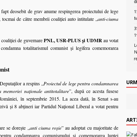
d
 fapt deosebit de grav anume respingerea proiectului de lege
1
M
tocmai de către membrii coaliţiei auto intitulate „
anti-ciuma
3
1
PNL, USR-PLUS și UDMR
e coaliţiei de guvernare
au votat
L
 condamna totalitarismul comunist şi legifera comemorarea
N
r
nist
URM
Deputaților a respins „
Proiectul de lege pentru condamnarea
a memoriei naţionale antitotalitare
”, după ce acesta fusese
României, în septembrie 2015. La acea dată, în Senat s-au
rivă şi 8 abţineri iar Partidul Naţional Liberal a votat pentru
ART
re se doreşte „
anti ciuma roşie
” au adoptat cu majoritate de
 pentru condamnarea comunismului şi comemorarea luptei