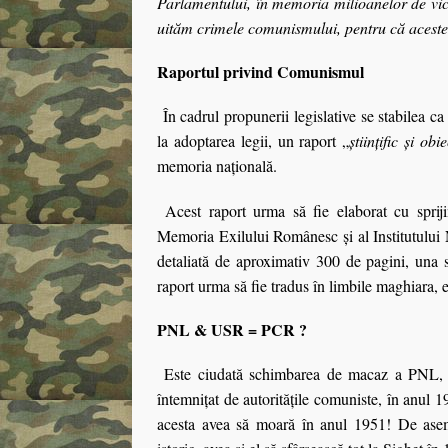
Parlamentului, în memoria milioanelor de vic
uităm crimele comunismului, pentru că acest
Raportul privind Comunismul
În cadrul propunerii legislative se stabilea 
la adoptarea legii, un raport „
ştiinţific şi obie
memoria naţională.
Acest raport urma să fie elaborat cu spriji
Memoria Exilului Românesc şi al Institutului N
detaliată de aproximativ 300 de pagini, una s
raport urma să fie tradus în limbile maghiara, 
PNL & USR = PCR ?
Este ciudată schimbarea de macaz a PNL, un 
întemnițat de autoritățile comuniste, în anul 1
acesta avea să moară în anul 1951! De a