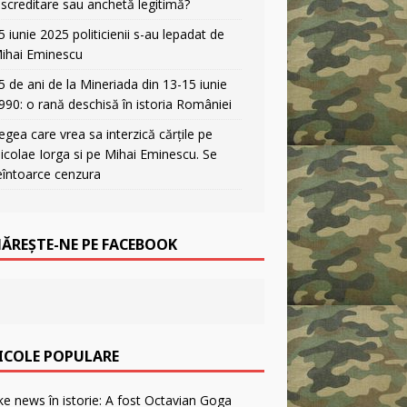
iscreditare sau anchetă legitimă?
5 iunie 2025 politicienii s-au lepadat de
ihai Eminescu
5 de ani de la Mineriada din 13-15 iunie
990: o rană deschisă în istoria României
egea care vrea sa interzică cărțile pe
icolae Iorga si pe Mihai Eminescu. Se
eîntoarce cenzura
ĂREȘTE-NE PE FACEBOOK
ICOLE POPULARE
F