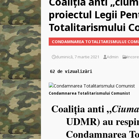
Coaliţia anti „cium
[ vineri, 2 ianuarie 2026 ]
proiectul Legii P
[ miercuri, 29 aprilie 2026
zvastica pe piept?
INCO
Totalitarismului 
[ marți, 10 martie 2026 ]
CONDAMNAREA TOTALITARISMULUI COM
duminică, 7 martie 2021
Admin
Incorec
62 de vizualizări
Condamnarea Totalitarismului Comunist
Coaliţia anti „
Ciuma
UDMR) au respins
Condamnarea Tot