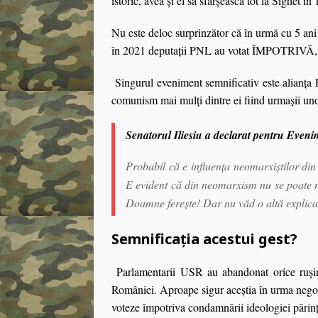
istoric, avea şi el să sfârşească tot la Sighet în
Nu este deloc surprinzător că în urmă cu 5 ani
în 2021 deputaţii PNL au votat ÎMPOTRIVĂ, ev
Singurul eveniment semnificativ este alianţa 
comunism mai mulţi dintre ei fiind urmaşii uno
Senatorul Iliesiu a declarat pentru Eveni
Probabil că e influența neomarxiştilor 
E evident că din neomarxism nu se poate n
Doamne ferește! Dar nu văd o altă explicaț
Semnificația acestui gest?
Parlamentarii USR au abandonat orice rușine
României. Aproape sigur aceștia în urma negocie
voteze împotriva condamnării ideologiei părinţi