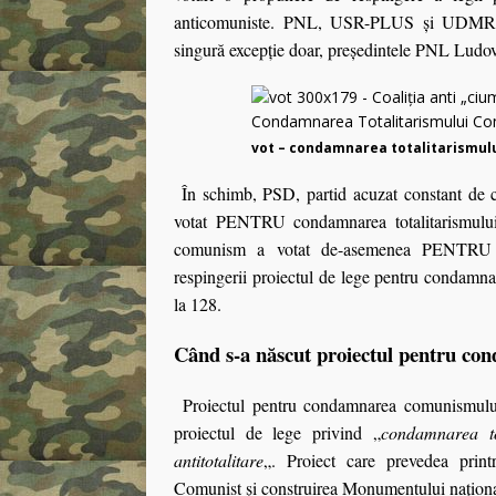
anticomuniste. PNL, USR-PLUS și UDMR au 
singură excepție doar, președintele PNL Ludovi
vot – condamnarea totalitarismul
În schimb, PSD, partid acuzat constant de ce
votat PENTRU condamnarea totalitarismului 
comunism a votat de-asemenea PENTRU con
respingerii proiectul de lege pentru condamna
la 128.
Când s-a născut proiectul pentru con
Proiectul pentru condamnarea comunismului
proiectul de lege privind „
condamnarea to
antitotalitare
„. Proiect care prevedea printr
Comunist şi construirea Monumentului naţional 