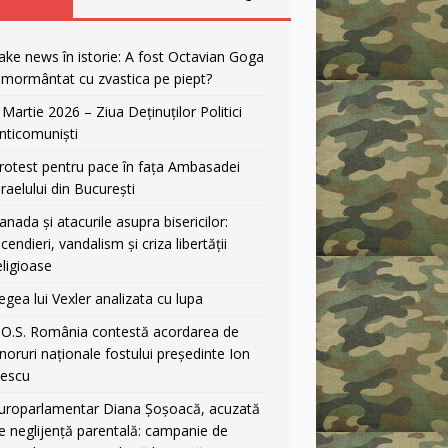
ake news în istorie: A fost Octavian Goga
nmormântat cu zvastica pe piept?
 Martie 2026 – Ziua Deținuților Politici
nticomuniști
rotest pentru pace în fața Ambasadei
sraelului din București
anada și atacurile asupra bisericilor:
ncendieri, vandalism și criza libertății
eligioase
egea lui Vexler analizata cu lupa
.O.S. România contestă acordarea de
noruri naționale fostului președinte Ion
liescu
uroparlamentar Diana Șoșoacă, acuzată
e neglijență parentală: campanie de