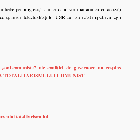
întrebe pe progresiști atunci când vor mai arunca cu acuzați
ce spuma intelectualități lor USR-eul, au votat împotriva legii
nticomuniste” ale coaliției de guvernare au respins
AREA TOTALITARISMULUI COMUNIST
uzeului totalitarismului