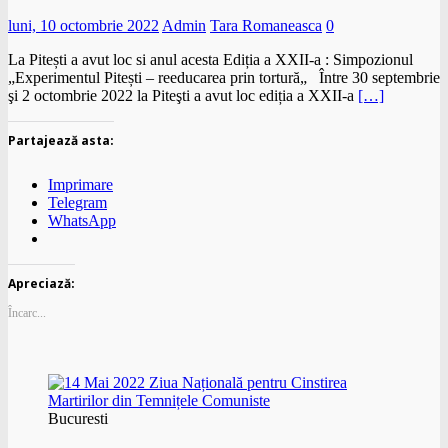
luni, 10 octombrie 2022
Admin
Tara Romaneasca
0
La Pitești a avut loc si anul acesta Ediția a XXII-a : Simpozionul
„Experimentul Pitești – reeducarea prin tortură„ Între 30 septembrie
şi 2 octombrie 2022 la Piteşti a avut loc ediția a XXII-a
[…]
Partajează asta:
Imprimare
Telegram
WhatsApp
Apreciază:
Încarc...
Bucuresti