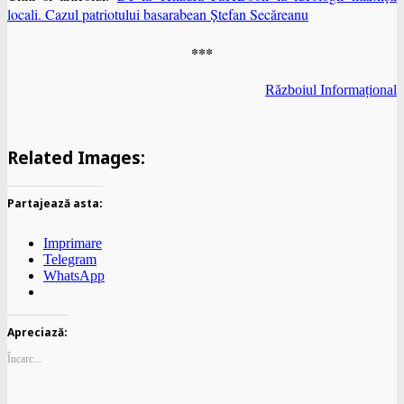
locali. Cazul patriotului basarabean Ștefan Secăreanu
***
Războiul Informațional
Related Images:
Partajează asta:
Imprimare
Telegram
WhatsApp
Apreciază:
Încarc...