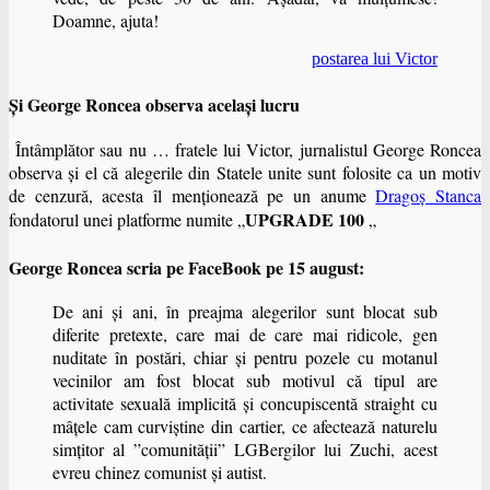
Doamne, ajuta!
postarea lui Victor
Şi George Roncea observa acelaşi lucru
Întâmplător sau nu … fratele lui Victor, jurnalistul George Roncea
observa şi el că alegerile din Statele unite sunt folosite ca un motiv
de cenzură, acesta îl menţionează pe un anume
Dragoș Stanca
UPGRADE 100
fondatorul unei platforme numite „
„
George Roncea scria pe FaceBook pe 15 august:
De ani și ani, în preajma alegerilor sunt blocat sub
diferite pretexte, care mai de care mai ridicole, gen
nuditate în postări, chiar și pentru pozele cu motanul
vecinilor am fost blocat sub motivul că tipul are
activitate sexuală implicită și concupiscentă straight cu
mâțele cam curviștine din cartier, ce afectează naturelu
simțitor al ”comunității” LGBergilor lui Zuchi, acest
evreu chinez comunist și autist.