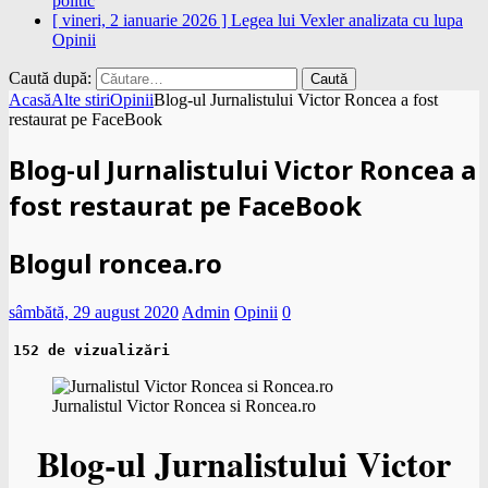
politic
[ vineri, 2 ianuarie 2026 ]
Legea lui Vexler analizata cu lupa
Opinii
Caută după:
Acasă
Alte stiri
Opinii
Blog-ul Jurnalistului Victor Roncea a fost
restaurat pe FaceBook
Blog-ul Jurnalistului Victor Roncea a
fost restaurat pe FaceBook
Blogul roncea.ro
sâmbătă, 29 august 2020
Admin
Opinii
0
152 de vizualizări
Jurnalistul Victor Roncea si Roncea.ro
Blog-ul Jurnalistului Victor