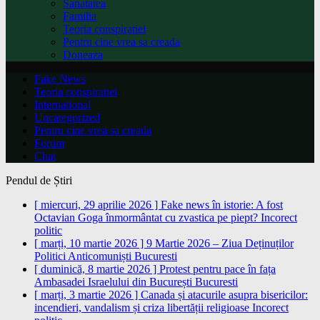
Sanatatea
Familia
Teoria conspiratiei
Pentru cine vrea sa creada
Doneaza
Fake News
Teoria conspiratiei
International
Uncategorized
Pentru cine vrea sa creada
Forum
Chat
Pendul de Știri
[ miercuri, 29 aprilie 2026 ]
Fake news în istorie: A fost
Octavian Goga înmormântat cu zvastica pe piept?
Incorect
politic
[ marți, 10 martie 2026 ]
9 Martie 2026 – Ziua Deținuților
Politici Anticomuniști
Bucuresti
[ duminică, 8 martie 2026 ]
Protest pentru pace în fața
Ambasadei Israelului din București
Bucuresti
[ marți, 3 martie 2026 ]
Canada și atacurile asupra bisericilor:
incendieri, vandalism și criza libertății religioase
Incorect