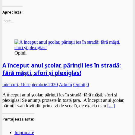
Apreciază:
Încarc...
Opinii
A început anul şcolar, părinţii ies în stradă:
fără măşti, sfori şi plexiglas!
miercuri, 16 septembrie 2020
Admin
Opinii
0
A început anul şcolar, părinţii ies în stradă: fără măşti, sfori şi
plexiglas! Se anunţa proteste în toată ţara. A început anul şcolar,
părinţii s-au lovit din prima zi de școală, de exact ce au
[…]
Partajează asta:
Imprimare