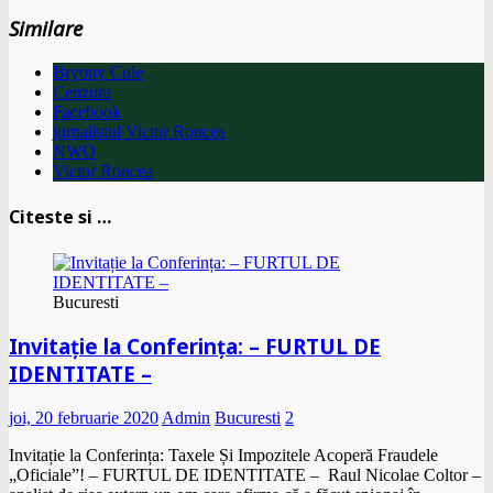
Similare
Bryony Cole
Cenzura
Facebook
jurnalistul Victor Roncea
NWO
Victor Roncea
Citeste si …
Bucuresti
Invitație la Conferința: – FURTUL DE
IDENTITATE –
joi, 20 februarie 2020
Admin
Bucuresti
2
Invitație la Conferința: Taxele Și Impozitele Acoperă Fraudele
„Oficiale”! – FURTUL DE IDENTITATE – Raul Nicolae Coltor –