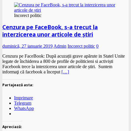
Incorect politic
Cenzura pe FaceBook, s-a trecut la
interzicerea unor articole de știri
duminică, 27 ianuarie 2019
Admin
Incorect politic
0
Cenzura pe FaceBook: După acuzații grave apărute in Statel Unite
legate de închiderea a 800 de profile de politicieni si activiști
Facebook trece la interzicerea unor articole de știri. Suntem
informaţi că facebook a început
[…]
Partajează asta:
Imprimare
Telegram
WhatsApp
Apreciază: