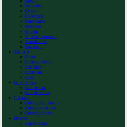
Banat
Bucovina
Crisana
Dobrogea
Maramures
Moldova
Oltenia
Tara Romaneasca
Transilvania
Basarabia
Alte stiri
Opinii
Incorect politic
Stiri false
Economic
Sport
Foto / Video
Galerie foto
Galerie Video
Calendar
Calendar nationalist
Calendar ortodox
Calendar Istoric
Diverse
Aspect Blog