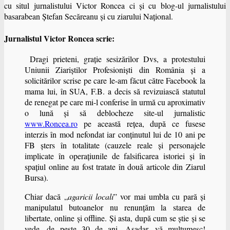
cu situl jurnalistului Victor Roncea ci şi cu blog-ul jurnalistului
basarabean Ştefan Secăreanu şi cu ziarului Naţional.
Jurnalistul Victor Roncea scrie:
Dragi prieteni, graţie sesizărilor Dvs, a protestului
Uniunii Ziariştilor Profesionişti din România şi a
solicitărilor scrise pe care le-am făcut către Facebook la
mama lui, în SUA, F.B. a decis să revizuiască statutul
de renegat pe care mi-l conferise în urmă cu aproximativ
o lună şi să deblocheze site-ul jurnalistic
www.Roncea.ro
pe această reţea, după ce fusese
interzis în mod nefondat iar conţinutul lui de 10 ani pe
FB şters în totalitate (cauzele reale şi personajele
implicate în operaţiunile de falsificarea istoriei şi în
spaţiul online au fost tratate în două articole din Ziarul
Bursa).
Chiar dacă „
agaricii locali
” vor mai umbla cu pară şi
manipulatul butoanelor nu renunţăm la starea de
libertate, online şi offline. Şi asta, după cum se ştie şi se
vede, de peste 30 de ani. Aşadar, vă mulţumesc!