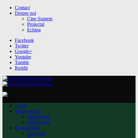
Contact
Despre noi
Cine Suntem
Proiectul
Echipa
Facebook
Twitter
Google+
Youtube
Tumblr
Reddit
Home
Stirile noastre
Stiri interne
Stiri externe
Presa interna
Bucuresti