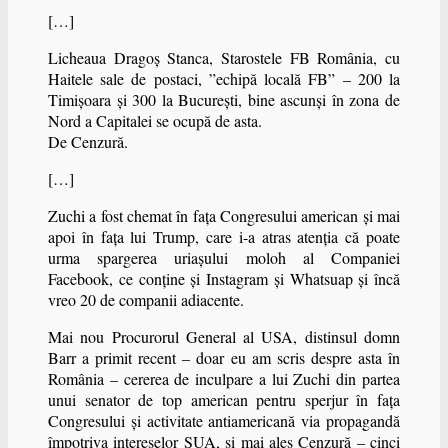
[…]
Licheaua Dragoș Stanca, Starostele FB România, cu
Haitele sale de postaci, ”echipă locală FB” – 200 la
Timișoara și 300 la București, bine ascunși în zona de
Nord a Capitalei se ocupă de asta.
De Cenzură.
[…]
Zuchi a fost chemat în fața Congresului american și mai
apoi în fața lui Trump, care i-a atras atenția că poate
urma spargerea uriașului moloh al Companiei
Facebook, ce conține și Instagram și Whatsuap și încă
vreo 20 de companii adiacente.
Mai nou Procurorul General al USA, distinsul domn
Barr a primit recent – doar eu am scris despre asta în
România – cererea de inculpare a lui Zuchi din partea
unui senator de top american pentru sperjur în fața
Congresului și activitate antiamericană via propagandă
împotriva intereselor SUA, și mai ales Cenzură – cinci