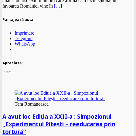
analist de risc extern un om care afirma că a făcut spionaj în
favoarea României vine în
[…]
Partajează asta:
Imprimare
Telegram
WhatsApp
Apreciază:
Încarc...
Tara Romaneasca
A avut loc Ediția a XXII-a : Simpozionul
„Experimentul Pitești – reeducarea prin
tortură”