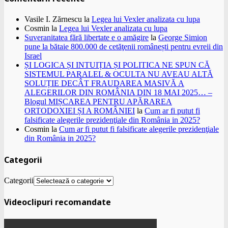
Vasile I. Zărnescu
la
Legea lui Vexler analizata cu lupa
Cosmin
la
Legea lui Vexler analizata cu lupa
Suveranitatea fără libertate e o amăgire
la
George Simion
pune la bătaie 800.000 de cetăţenii românești pentru evreii din
Israel
ȘI LOGICA ȘI INTUIȚIA ȘI POLITICA NE SPUN CĂ
SISTEMUL PARALEL & OCULTA NU AVEAU ALTĂ
SOLUȚIE DECÂT FRAUDAREA MASIVĂ A
ALEGERILOR DIN ROMÂNIA DIN 18 MAI 2025… –
Blogul MIȘCAREA PENTRU APĂRAREA
ORTODOXIEI ȘI A ROMÂNIEI
la
Cum ar fi putut fi
falsificate alegerile prezidenţiale din România in 2025?
Cosmin
la
Cum ar fi putut fi falsificate alegerile prezidenţiale
din România in 2025?
Categorii
Categorii
Videoclipuri recomandate