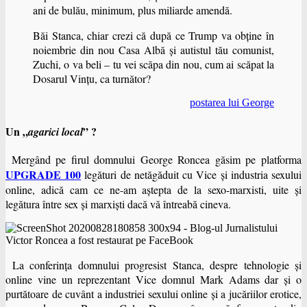
ani de bulău, minimum, plus miliarde amendă.
Băi Stanca, chiar crezi că după ce Trump va obține în
noiembrie din nou Casa Albă și autistul tău comunist,
Zuchi, o va beli – tu vei scăpa din nou, cum ai scăpat la
Dosarul Vinţu, ca turnător?
postarea lui George
Un „
” ?
agarici local
Mergând pe firul domnului George Roncea găsim pe platforma
UPGRADE 100
legături de netăgăduit cu Vice şi industria sexului
online, adică cam ce ne-am aştepta de la sexo-marxisti, uite şi
legătura între sex şi marxişti dacă vă întreabă cineva.
La conferinţa domnului progresist Stanca, despre tehnologie şi
online vine un reprezentant Vice domnul Mark Adams dar şi o
purtătoare de cuvânt a industriei sexului online şi a jucăriilor erotice,