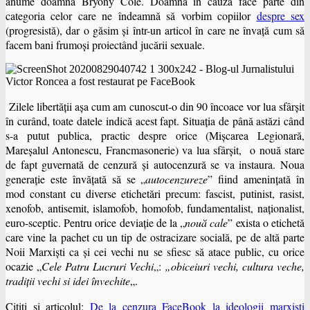
anume doamna Bryony Cole. Doamna în cauză face parte din
categoria celor care ne îndeamnă să vorbim copiilor
despre sex
(progresistă), dar o găsim şi într-un articol în care ne învaţă cum să
facem bani frumoşi proiectând jucării sexuale.
Zilele libertăţii aşa cum am cunoscut-o din 90 încoace vor lua sfârşit
în curând, toate datele indică acest fapt. Situaţia de până astăzi când
s-a putut publica, practic despre orice (Mişcarea Legionară,
Mareşalul Antonescu, Francmasonerie) va lua sfârșit, o nouă stare
de fapt guvernată de cenzură şi autocenzură se va instaura. Noua
generaţie este învăţată să se „
autocenzureze
” fiind ameninţată în
mod constant cu diverse etichetări precum: fascist, putinist, rasist,
xenofob, antisemit, islamofob, homofob, fundamentalist, naţionalist,
euro-sceptic. Pentru orice deviaţie de la „
nouă cale
” exista o etichetă
care vine la pachet cu un tip de ostracizare socială, pe de altă parte
Noii Marxişti ca şi cei vechi nu se sfiesc să atace public, cu orice
ocazie „
Cele Patru Lucruri Vechi
„:
„obiceiuri vechi, cultura veche,
tradiții vechi si idei învechite
„.
Cititi si articolul:
De la cenzura FaceBook la ideologii marxiști