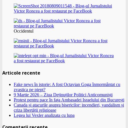
Occidentul
Articole recente
Fake news în istorie: A fost Octavian Goga înmormântat cu
zvastica pe piept?
9 Martie 2026 – Ziua Deținuților Politici Anticomuniști
Protest pentru pace în fața Ambasadei Israelului din București
Canada și atacurile asupra bisericilor: incendieri, vandalism și
criza libertății religioase
Legea lui Vexler analizata cu lupa
Comentarii recente