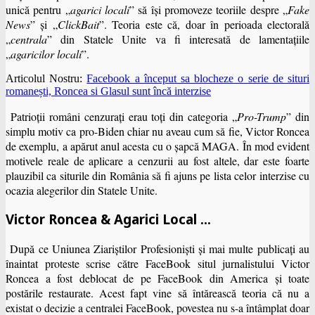
unică pentru „
agarici locali
” să îşi promoveze teoriile despre „
Fake
News
” şi „
ClickBait
”. Teoria este că, doar în perioada electorală
„
centrala
” din Statele Unite va fi interesată de lamentaţiile
„
agaricilor locali
”.
Articolul Nostru:
Facebook a început sa blocheze o serie de situri
romanești, Roncea si Glasul sunt încă interzise
Patrioţii români cenzuraţi erau toţi din categoria „
Pro-Trump
” din
simplu motiv ca pro-Biden chiar nu aveau cum să fie, Victor Roncea
de exemplu, a apărut anul acesta cu o şapcă MAGA. În mod evident
motivele reale de aplicare a cenzurii au fost altele, dar este foarte
plauzibil ca siturile din România să fi ajuns pe lista celor interzise cu
ocazia alegerilor din Statele Unite.
Victor Roncea & Agarici Local …
După ce Uniunea Ziariştilor Profesionişti şi mai multe publicaţi au
înaintat proteste scrise către FaceBook situl jurnalistului Victor
Roncea a fost deblocat de pe FaceBook din America şi toate
postările restaurate. Acest fapt vine să întărească teoria că nu a
existat o decizie a centralei FaceBook, povestea nu s-a întâmplat doar