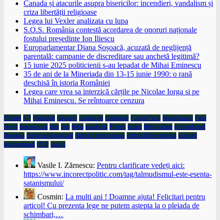
Canada și atacurile asupra bisericilor: incendieri, vandalism și
criza libertății religioase
Legea lui Vexler analizata cu lupa
S.O.S. România contestă acordarea de onoruri naționale
fostului președinte Ion Iliescu
Europarlamentar Diana Șoșoacă, acuzată de neglijență
parentală: campanie de discreditare sau anchetă legitimă?
15 iunie 2025 politicienii s-au lepadat de Mihai Eminescu
35 de ani de la Mineriada din 13-15 iunie 1990: o rană
deschisă în istoria României
Legea care vrea sa interzică cărțile pe Nicolae Iorga si pe
Mihai Eminescu. Se reîntoarce cenzura
#Rezist
6-7
Bucuresti
casatorie
comunism
constitutie
CoronaVirus
dezinformare
Fake
News
homosexual
lege
lgtb
lgtbq
pandemie
Protest
razboi
Referendum
referendumul
Romania
război informaţional
războiul informaţiona
războiulinformaţional
războiul
informaţional
USR
vaccin
Vasile I. Zărnescu:
Pentru clarificare vedeți aici:
https://www.incorectpolitic.com/tag/talmudismul-este-esenta-
satanismului/
Cosmin:
La multi ani ! Doamne ajuta! Felicitari pentru
articol! Cu prezenta lege ne putem astepta la o pleiada de
schimbari,…