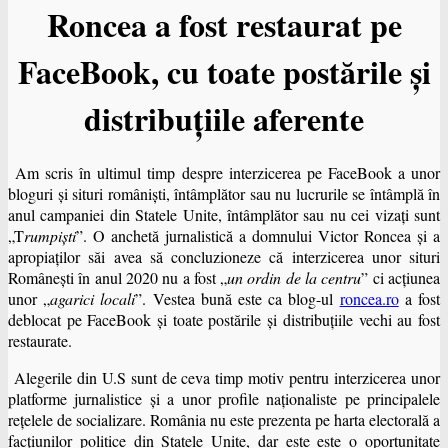
Roncea a fost restaurat pe
FaceBook, cu toate postările şi
distribuţiile aferente
Am scris în ultimul timp despre interzicerea pe FaceBook a unor
bloguri şi situri românişti, întâmplător sau nu lucrurile se întâmplă în
anul campaniei din Statele Unite, întâmplător sau nu cei vizaţi sunt
„T
rumpiști
”. O anchetă jurnalistică a domnului Victor Roncea şi a
apropiaţilor săi avea să concluzioneze că interzicerea unor situri
Româneşti în anul 2020 nu a fost „
un ordin de la centru
” ci acţiunea
unor „
agarici locali
”. Vestea bună este ca blog-ul
roncea.ro
a fost
deblocat pe FaceBook şi toate postările şi distribuţiile vechi au fost
restaurate.
Alegerile din U.S sunt de ceva timp motiv pentru interzicerea unor
platforme jurnalistice şi a unor profile naţionaliste pe principalele
reţelele de socializare. România nu este prezenta pe harta electorală a
facţiunilor politice din Statele Unite, dar este este o oportunitate