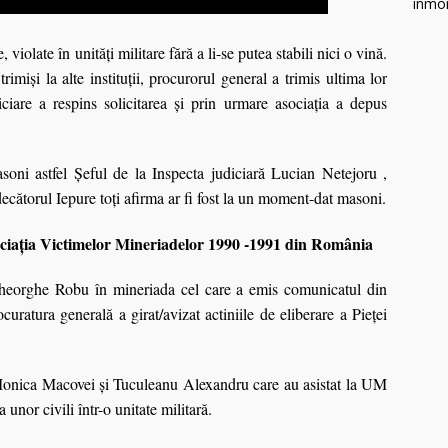
violate în unităţi militare fără a li-se putea stabili nici o vină.
mişi la alte instituţii, procurorul general a trimis ultima lor
diciare a respins solicitarea şi prin urmare asociaţia a depus
oni astfel Şeful de la Inspecta judiciară Lucian Netejoru ,
cătorul Iepure toţi afirma ar fi fost la un moment-dat masoni.
ociaţia Victimelor Mineriadelor 1990 -1991 din România
Gheorghe Robu în mineriada cel care a emis comunicatul din
curatura generală a girat/avizat actiniile de eliberare a Pieţei
Monica Macovei şi Tuculeanu Alexandru care au asistat la UM
nor civili într-o unitate militară.