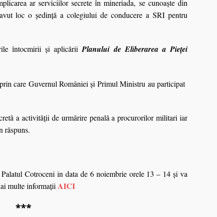
mplicarea ar serviciilor secrete în mineriada, se cunoaşte din
 avut loc o şedinţă a colegiului de conducere a SRI pentru
le întocmirii şi aplicării
Planului de Eliberarea a Pieţei
e prin care Guvernul României şi Primul Ministru au participat
etă a activităţii de urmărire penală a procurorilor militari iar
un răspuns.
Palatul Cotroceni in data de 6 noiembrie orele 13 – 14 și va
AICI
ai multe informații
***