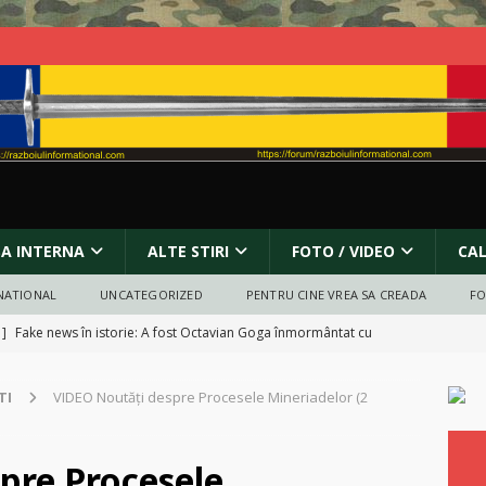
SA INTERNA
ALTE STIRI
FOTO / VIDEO
CA
NATIONAL
UNCATEGORIZED
PENTRU CINE VREA SA CREADA
F
 ]
Fake news în istorie: A fost Octavian Goga înmormântat cu
RECT POLITIC
TI
VIDEO Noutăți despre Procesele Mineriadelor (2
9 Martie 2026 – Ziua Deținuților Politici Anticomuniști
BUCURESTI
 ]
Protest pentru pace în fața Ambasadei Israelului din București
pre Procesele