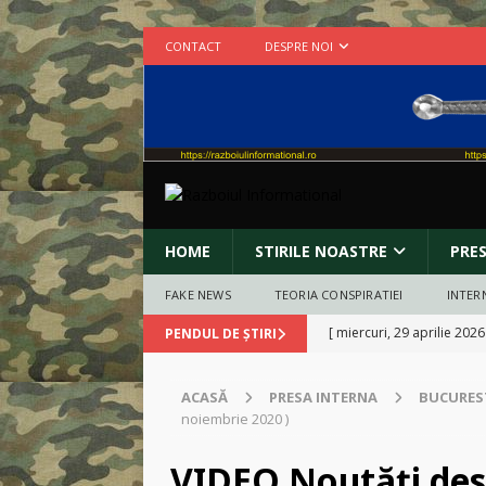
CONTACT
DESPRE NOI
HOME
STIRILE NOASTRE
PRE
FAKE NEWS
TEORIA CONSPIRATIEI
INTER
[ miercuri, 29 aprilie 2026
PENDUL DE ȘTIRI
zvastica pe piept?
INCO
ACASĂ
PRESA INTERNA
BUCURES
[ marți, 10 martie 2026 ]
noiembrie 2020 )
[ duminică, 8 martie 2026
VIDEO Noutăți des
BUCURESTI