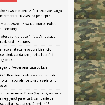
ake news în istorie: A fost Octavian Goga
nmormântat cu zvastica pe piept?
 Martie 2026 – Ziua Deținuților Politici
nticomuniști
rotest pentru pace în fața Ambasadei
sraelului din București
anada și atacurile asupra bisericilor:
ncendieri, vandalism și criza libertății
eligioase
egea lui Vexler analizata cu lupa
.O.S. România contestă acordarea de
noruri naționale fostului președinte Ion
liescu
uroparlamentar Diana Șoșoacă, acuzată
e neglijență parentală: campanie de
iscreditare sau anchetă legitimă?