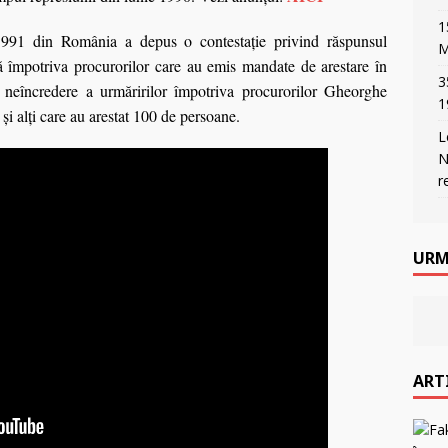
1
991 din România a depus o contestaţie privind răspunsul
M
ată împotriva procurorilor care au emis mandate de arestare în
3
 neîncredere a urmăririlor împotriva procurorilor Gheorghe
1
 alți care au arestat 100 de persoane.
L
N
r
URM
ART