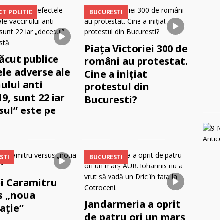
CT POLITIC
BUCURESTI
Piaţa Victoriei 300 de
ăcut publice
români au protestat.
ele adverse ale
Cine a inițiat
ului anti
protestul din
9, sunt 22 iar
Bucuresti?
sul” este pe
STI
BUCURESTI
i Caramitru
s „noua
Jandarmeria a oprit
ație”
de patru ori un marş