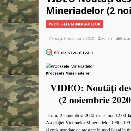
Mineriadelor (2 no
[ marți, 3 martie 2026 ]
C
libertății religioase
INC
PROCESELE MINERIADELOR
[ vineri, 2 ianuarie 2026 ]
marți, 3 noiembrie 2020
Admin
Bucur
65 de vizualizări
Procesele Mineriadelor
VIDEO: Noutăți des
(2 noiembrie 2020 
Luni, 2 noiembrie 2020 de la ora 12:00 la 1
Asociației Victimelor Mineriadelor 1990 -1991,
şi emis mandate de arestare în mod ilegal în t