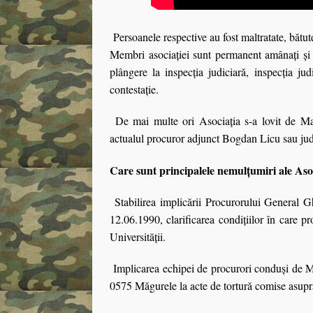
Persoanele respective au fost maltratate, bătute, 
Membri asociaţiei sunt permanent amânaţi şi tri
plângere la inspecţia judiciară, inspecţia ju
contestaţie.
De mai multe ori Asociaţia s-a lovit de Mas
actualul procuror adjunct Bogdan Licu sau jude
Care sunt principalele nemulţumiri ale As
Stabilirea implicării Procurorului General 
12.06.1990, clarificarea condiţiilor în care pro
Universităţii.
Implicarea echipei de procurori conduşi de 
0575 Măgurele la acte de tortură comise asupra u