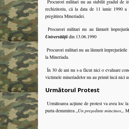
Procurori militari nu au stabilit gradul de i
rechizitoriu, că la data de 11 iunie 1990 a
pregătirea Mineriadei.
Procurori militari nu au lămurit împrejurări
Universităţii
din 13.06.1990
Procurori militari nu au lămurit împrejurăril
la Mineriada.
În 30 de ani nu s-a făcut nici o evaluare concr
victimele mineriadelor nu au primit încă nici 
Următorul Protest
Următoarea acțiune de protest va avea loc la 
purta denumirea „
Un președinte mincinos
„. M