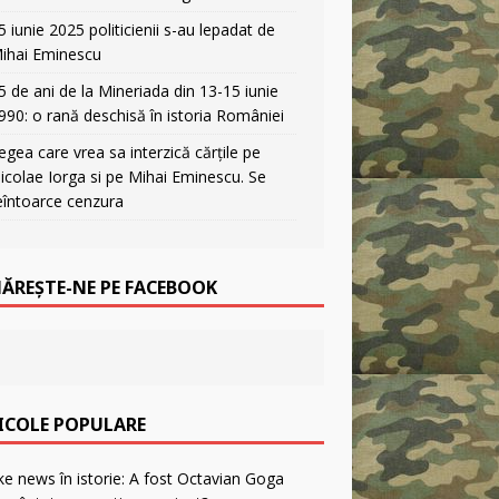
5 iunie 2025 politicienii s-au lepadat de
ihai Eminescu
5 de ani de la Mineriada din 13-15 iunie
990: o rană deschisă în istoria României
egea care vrea sa interzică cărțile pe
icolae Iorga si pe Mihai Eminescu. Se
eîntoarce cenzura
ĂREȘTE-NE PE FACEBOOK
ICOLE POPULARE
F
a