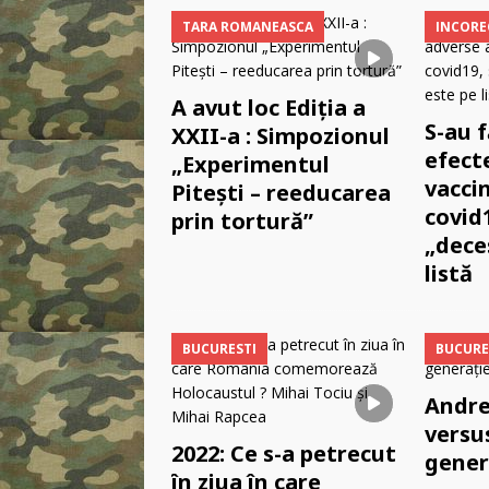
TARA ROMANEASCA
INCORE
A avut loc Ediția a
S-au f
XXII-a : Simpozionul
efect
„Experimentul
vaccin
Pitești – reeducarea
covid1
prin tortură”
„dece
listă
BUCURESTI
BUCURE
Andre
versu
2022: Ce s-a petrecut
gener
în ziua în care