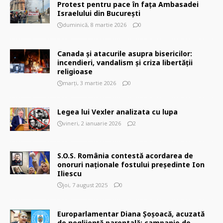
Protest pentru pace în fața Ambasadei
Israelului din București
duminică, 8 martie 2026
0
Canada și atacurile asupra bisericilor:
incendieri, vandalism și criza libertății
religioase
marți, 3 martie 2026
0
Legea lui Vexler analizata cu lupa
vineri, 2 ianuarie 2026
2
S.O.S. România contestă acordarea de
onoruri naționale fostului președinte Ion
Iliescu
joi, 7 august 2025
0
Europarlamentar Diana Șoșoacă, acuzată
de neglijență parentală: campanie de