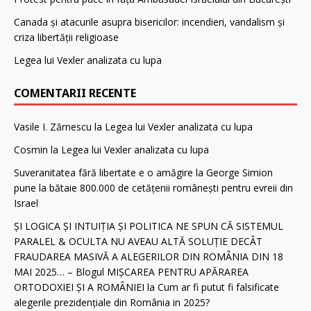
Canada și atacurile asupra bisericilor: incendieri, vandalism și
criza libertății religioase
Legea lui Vexler analizata cu lupa
COMENTARII RECENTE
Vasile I. Zărnescu
la
Legea lui Vexler analizata cu lupa
Cosmin
la
Legea lui Vexler analizata cu lupa
Suveranitatea fără libertate e o amăgire
la
George Simion
pune la bătaie 800.000 de cetăţenii românești pentru evreii din
Israel
ȘI LOGICA ȘI INTUIȚIA ȘI POLITICA NE SPUN CĂ SISTEMUL
PARALEL & OCULTA NU AVEAU ALTĂ SOLUȚIE DECÂT
FRAUDAREA MASIVĂ A ALEGERILOR DIN ROMÂNIA DIN 18
MAI 2025… – Blogul MIȘCAREA PENTRU APĂRAREA
ORTODOXIEI ȘI A ROMÂNIEI
la
Cum ar fi putut fi falsificate
alegerile prezidenţiale din România in 2025?