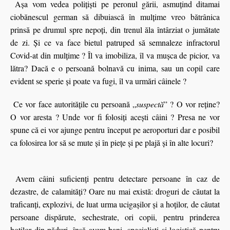
Așa vom vedea polițiști pe peronul gării, asmuțind ditamai
ciobănescul german să dibuiască în mulțime vreo bătrânica
prinsă pe drumul spre nepoți, din trenul ăla întârziat o jumătate
de zi. Și ce va face bietul patruped să semnaleze infractorul
Covid-at din mulţime ? Îl va imobiliza, îl va mușca de picior, va
lătra? Dacă e o persoană bolnavă cu inima, sau un copil care
evident se sperie şi poate va fugi, îl va urmări câinele ?
Ce vor face autorităţile cu persoană „
suspectă
” ? O vor reţine?
O vor aresta ? Unde vor fi folosiţi aceşti câini ? Presa ne vor
spune că ei vor ajunge pentru început pe aeroporturi dar e posibil
ca folosirea lor să se mute şi în pieţe şi pe plajă şi în alte locuri?
Avem câini suficienți pentru detectare persoane în caz de
dezastre, de calamități? Oare nu mai există: droguri de căutat la
traficanți, explozivi, de luat urma ucigașilor și a hoților, de căutat
persoane dispărute, sechestrate, ori copii, pentru prinderea
hoților din păduri, însă avem bani, specialiști și logistică pentru