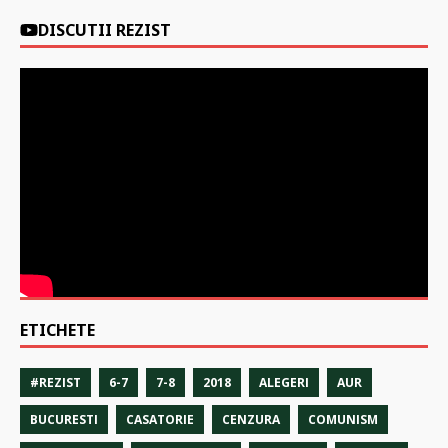
DISCUTII REZIST
ETICHETE
#REZIST
6-7
7-8
2018
ALEGERI
AUR
BUCURESTI
CASATORIE
CENZURA
COMUNISM