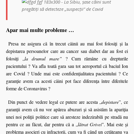
Apar mai multe probleme …
Presa ne asigura că în trecut câinii au mai fost folosiţi şi la
depistarea persoanelor care au cancer sau diabet dar au fost ei
folosiţi „
la drumul mare”
? Cum rămâne cu drepturile
pacientului ? Va afla toată gara sau tot aeroportul că baciul Ion
are Covid ? Unde mai este confidenţialitatea pacientului ? Ce
garanţie avem ca acesti câini pot face diferenţa între diferitele
forme de Coronavirus ?
Din punct de vedere legal ce putere are acesta „
depistare
”, ce
garanţii avem că nu vor apărea abuzuri şi să asistăm la apariţia
unei noi poliții politice care să aresteze indezirabili pe stradă nu
pentru ce au făcut, dar pentru că a „
lătrat Grivei
”. Mai este şi
problema asocieri cu infractorii, cum va fi când un cetăţeanu va