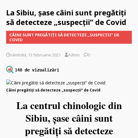
La Sibiu, şase câini sunt pregătiți
să detecteze „suspecţii” de Covid
CÂINI SUNT PREGĂTIȚI SĂ DETECTEZE „SUSPECŢII” DE
COVID
sâmbătă, 13 februarie 2021
Admin
0
148 de vizualizări
Câini pregătiți să detecteze „suspecţii” de Covid
La centrul chinologic din
Sibiu, şase câini sunt
pregătiți să detecteze