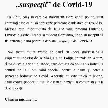
„
” de Covid-19
suspecţii
La Sibiu, oraş în care s-a născut un mare geniu politic, sunt
antrenaţi şase câini să depisteze persoanele infestate cu Covid19.
Metodă este împrumutată de la alte ţării, precum Finlanda,
Emiratele Arabe, Franța şi evident Germania, unde au început să
fie antrenaţi câini pentru a depista „
suspecţi
” de Covid-19.
N-a trecut multă vreme de când cu ideea năstrușnică a
stăpânului inelelor de la MAI, aia cu Poliția animalelor. Acum,
după dl Vela a venit dl Bode, care declară că poliția va instrui la
centrul de la Sibiu câini speciali pentru a căuta și detecta
persoane bolnave de Covid. Aberația nu este unică în istorie,
câini contra poporului mai foloseau şi naziștii şi comunişti şi alţi
descreieraţi.
Căini in misiune ….