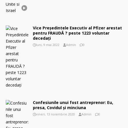
Vice Preşedintele Executiv al Pfizer arestat
pentru FRAUDĂ ? peste 1223 voluntar
decedaţi
luni, 9 mai 2022
Admin
0
Confesiunile unui fost antreprenor: Eu,
presa, Covidul şi minciuna
vineri, 13 noiembrie 2020
Admin
0