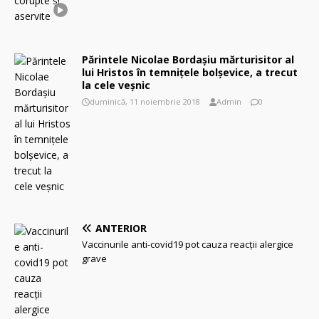
Părintele Nicolae Bordaşiu mărturisitor al
lui Hristos în temnițele bolșevice, a trecut
la cele veșnic
duminică, 11 noiembrie 2018
Admin
0
ANTERIOR
Vaccinurile anti-covid19 pot cauza reacţii alergice
grave