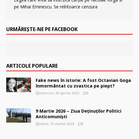
pe Mihai Eminescu. Se reîntoarce cenzura
URMĂREȘTE-NE PE FACEBOOK
ARTICOLE POPULARE
Fake news în istorie: A fost Octavian Goga
înmormântat cu zvastica pe piept?
miercuri, 29 aprilie 2026
0
9 Martie 2026 – Ziua Deținuților Politici
Anticomuniști
marți, 10 martie 2026
0