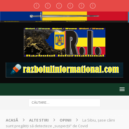
ACASĂ
ALTE STIRI
OPINII
La Sibiu, şase câini
sunt pregătiți să detecteze „suspecţii” de Covid