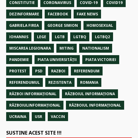
CONSTITUTIE
CORONAVIRUS
COVID-19
COVID19
DEZINFORMARE
FACEBOOK
FAKE NEWS
GABRIELA FIREA
GEORGE SIMION
HOMOSEXUAL
IOHANNIS
LEGE
LGTB
LGTBQ
LGTBQ2
MISCAREA LEGIONARA
MITING
NATIONALISM
PANDEMIE
PIATA UNIVERSITĂȚII
PIATA VICTORIEI
PROTEST
PSD
RAZBOI
REFERENDUM
REFERENDUMUL
REZISTENTA
ROMANIA
RĂZBOI INFORMAŢIONAL
RĂZBOIUL INFORMAŢIONA
RĂZBOIULINFORMAŢIONAL
RĂZBOIUL INFORMAŢIONAL
UCRAINA
USR
VACCIN
SUSTINE ACEST SITE !!!