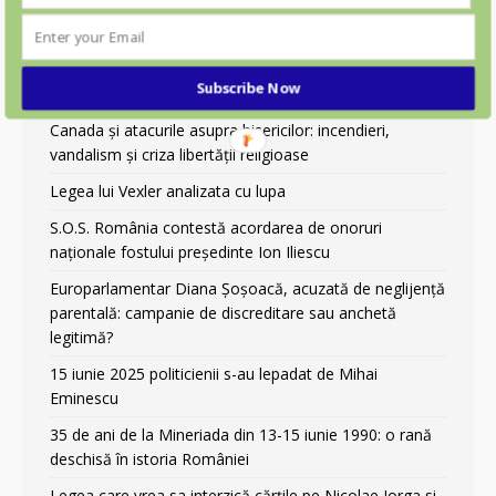
9 Martie 2026 – Ziua Deținuților Politici Anticomuniști
Protest pentru pace în fața Ambasadei Israelului din
Subscribe Now
București
Canada și atacurile asupra bisericilor: incendieri,
vandalism și criza libertății religioase
Legea lui Vexler analizata cu lupa
S.O.S. România contestă acordarea de onoruri
naționale fostului președinte Ion Iliescu
Europarlamentar Diana Șoșoacă, acuzată de neglijență
parentală: campanie de discreditare sau anchetă
legitimă?
15 iunie 2025 politicienii s-au lepadat de Mihai
Eminescu
35 de ani de la Mineriada din 13-15 iunie 1990: o rană
deschisă în istoria României
Legea care vrea sa interzică cărțile pe Nicolae Iorga si