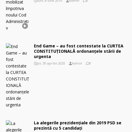
luni, 8 iulie 2019
Admin
0
End Game – au fost contestate la CURTEA
CONSTITUŢIONALĂ ordonanțele stării de
urgenta
joi, 30 aprilie 2020
Admin
0
La alegerile prezidențiale din 2019 PSD se
prezintă cu 5 candidați