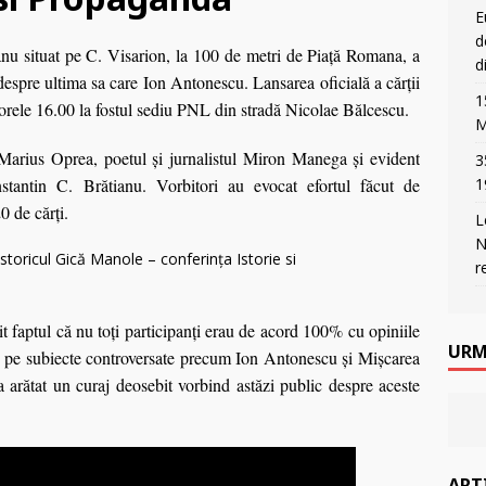
E
d
u situat pe C. Visarion, la 100 de metri de Piaţă Romana, a
d
espre ultima sa care Ion Antonescu. Lansarea oficială a cărţii
1
orele 16.00 la fostul sediu PNL din stradă Nicolae Bălcescu.
M
 Marius Oprea, poetul şi jurnalistul Miron Manega şi evident
3
stantin C. Brătianu. Vorbitori au evocat efortul făcut de
1
0 de cărţi.
L
N
r
şit faptul că nu toţi participanţi erau de acord 100% cu opiniile
URM
l pe subiecte controversate precum Ion Antonescu şi Mişcarea
 arătat un curaj deosebit vorbind astăzi public despre aceste
ART