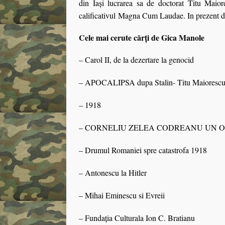
din Iaşi lucrarea sa de doctorat Titu Maiore
calificativul Magna Cum Laudae. In prezent do
Cele mai cerute cărți de Gica Manole
– Carol II, de la dezertare la genocid
– APOCALIPSA dupa Stalin-
Titu Maiorescu
– 1918
– CORNELIU ZELEA CODREANU UN OM
– Drumul Romaniei spre catastrofa 1918
– Antonescu la Hitler
– Mihai Eminescu si Evreii
– Fundația Culturala Ion C. Bratianu