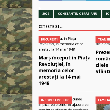
2022
CONSTANTIN C BRĂTIANU
IO
CITESTE SI …
BUCURESTI
TRANSI
Preze
Marș început in Piața
român
Revoluției, în
zilele
memoria celor
Sfânt
arestați la 14 mai
1948
INCORECT POLITIC
FAMILIA