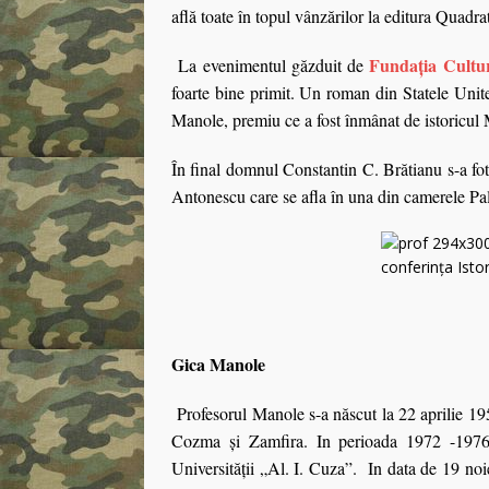
află toate în topul vânzărilor la editura Quadra
Fundaţia Cultu
La evenimentul găzduit de
foarte bine primit. Un roman din Statele Unit
Manole, premiu ce a fost înmânat de istoricul
În final domnul Constantin C. Brătianu s-a fo
Antonescu care se afla în una din camerele Pa
Gica Manole
Profesorul Manole s-a născut la 22 aprilie 1953
Cozma şi Zamfira. In perioada 1972 -1976 u
Universităţii „Al. I. Cuza”. In data de 19 noi