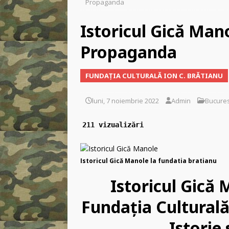
Propaganda
libertății religioase
INC
Istoricul Gică Mano
[ vineri, 2 ianuarie 2026 ]
Propaganda
[ miercuri, 29 aprilie 2026
zvastica pe piept?
INCO
FUNDAŢIA CULTURALĂ ION C. BRĂTIANU
[ marți, 10 martie 2026 ]
luni, 7 noiembrie 2022
Admin
Bucures
211 vizualizări
Istoricul Gică Manole la fundatia bratianu
Istoricul Gică 
Fundaţia Culturală
Istorie