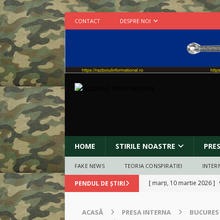
CONTACT
DESPRE NOI
HOME
STIRILE NOASTRE
PRE
FAKE NEWS
TEORIA CONSPIRATIEI
INTER
[ duminică, 8 martie 2026
PENDUL DE ȘTIRI
BUCURESTI
ACASĂ
PRESA INTERNA
BUCURES
[ marți, 3 martie 2026 ]
C