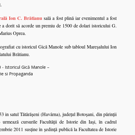
t.
rală Ion C. Brătianu
sală a fost plină iar evenimentul a fost
e a dorit să acorde un premiu de 1500 de dolari istoricului G.
 Marius Oprea.
tografiat cu istoricul Gică Manole sub tabloul Mareşalului Ion
latului Brătianu.
 in satul Tătărăşeni (Havârna), ju­deţul Botoşani, din părinţii
rmează cursurile Facultăţii de Istorie din Iaşi, în cadrul
embrie 2011 susţine în şedinţă publică la Facultatea de Istorie