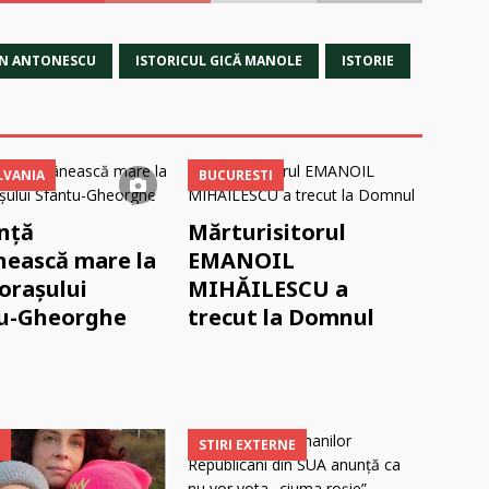
N ANTONESCU
ISTORICUL GICĂ MANOLE
ISTORIE
LVANIA
BUCURESTI
nță
Mărturisitorul
ească mare la
EMANOIL
 orașului
MIHĂILESCU a
u-Gheorghe
trecut la Domnul
STIRI EXTERNE