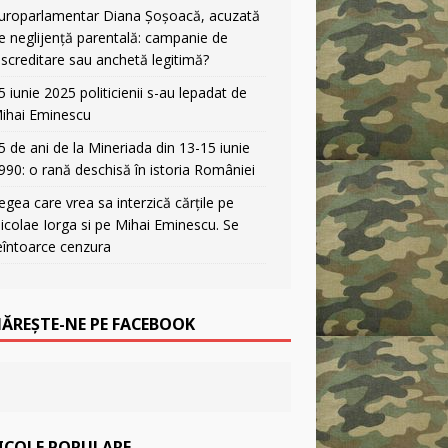
uroparlamentar Diana Șoșoacă, acuzată
e neglijență parentală: campanie de
iscreditare sau anchetă legitimă?
5 iunie 2025 politicienii s-au lepadat de
ihai Eminescu
5 de ani de la Mineriada din 13-15 iunie
990: o rană deschisă în istoria României
egea care vrea sa interzică cărțile pe
icolae Iorga si pe Mihai Eminescu. Se
eîntoarce cenzura
ĂREȘTE-NE PE FACEBOOK
ICOLE POPULARE