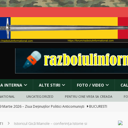
SA INTERNA
ALTE STIRI
FOTO / VIDEO
CA
NATIONAL
UNCATEGORIZED
PENTRU CINE VREA SA CREADA
F
 ]
Protest pentru pace în fața Ambasadei Israelului din București
TI
Istoricul Gică Manole – conferința Istorie si
anada și atacurile asupra bisericilor: incendieri, vandalism și criza