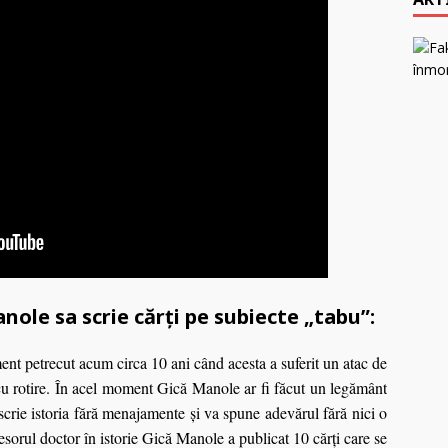
nole sa scrie cărți pe subiecte „tabu”:
t petrecut acum circa 10 ani când acesta a suferit un atac de
l cu rotire. În acel moment Gică Manole ar fi făcut un legământ
scrie istoria fără menajamente şi va spune adevărul fără nici o
esorul doctor în istorie Gică Manole a publicat 10 cărţi care se