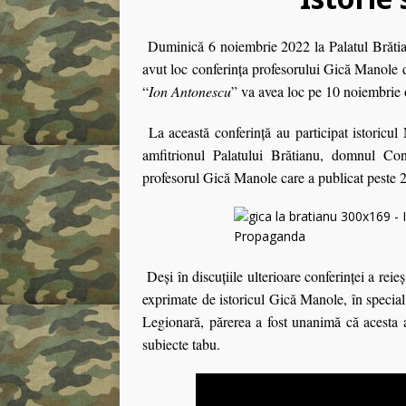
Duminică 6 noiembrie 2022 la Palatul Brătian
avut loc conferinţa profesorului Gică Manole d
“
Ion Antonescu
” va avea loc pe 10 noiembrie 
La această conferinţă au participat istoricul
amfitrionul Palatului Brătianu, domnul Con
profesorul Gică Manole care a publicat peste 2
Deşi în discuţiile ulterioare conferinţei a reie
exprimate de istoricul Gică Manole, în specia
Legionară, părerea a fost unanimă că acesta a
subiecte tabu.