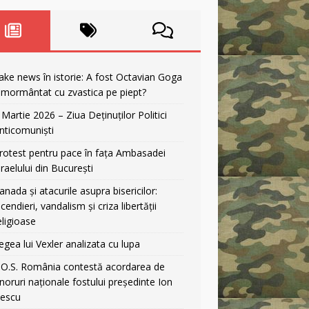
ake news în istorie: A fost Octavian Goga
nmormântat cu zvastica pe piept?
 Martie 2026 – Ziua Deținuților Politici
nticomuniști
rotest pentru pace în fața Ambasadei
sraelului din București
anada și atacurile asupra bisericilor:
ncendieri, vandalism și criza libertății
eligioase
egea lui Vexler analizata cu lupa
.O.S. România contestă acordarea de
noruri naționale fostului președinte Ion
liescu