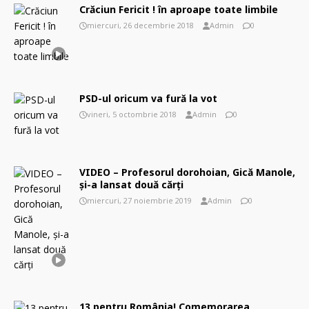
Crăciun Fericit ! în aproape toate limbile
miercuri, 26 decembrie 2018
Admin
0
PSD-ul oricum va fură la vot
vineri, 5 octombrie 2018
Admin
0
VIDEO – Profesorul dorohoian, Gică Manole,
şi-a lansat două cărţi
miercuri, 27 noiembrie 2019
Admin
0
13 pentru România! Comemorarea