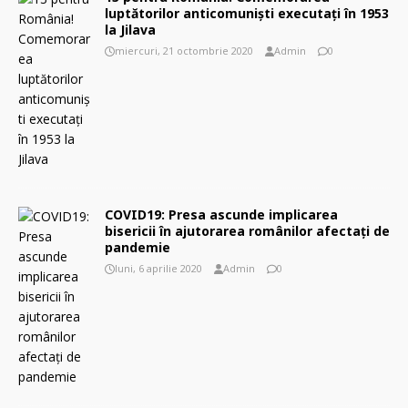
luptătorilor anticomuniști executați în 1953
la Jilava
miercuri, 21 octombrie 2020
Admin
0
COVID19: Presa ascunde implicarea
bisericii în ajutorarea românilor afectaţi de
pandemie
luni, 6 aprilie 2020
Admin
0