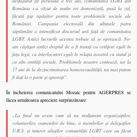
desfăşurat pe perioadă a trei ani, comunitatea LGBT din
România s-a văzut de multe ori demonizată, pusă la zid,
făcută ţap ispăşitor pentru toate problemele sociale ale
României. Campania electorală din ultimele patru
săptămâni a intensificat discursul urii faţă de comunitatea
LGBT. Astăzi lucrurile acestea trebuie să se oprească. Ne-
am câştigat astăzi dreptul de a fi trataţi ca cetăţeni egali în
faţa legii, ca interlocutori egali în relaţia noastră cu statul şi
cu alte entităţi sociale. Problemele noastre contează, iar la
17 ani de la dezincriminarea homosexualităţii, nu mai putem
fi daţi la o parte şi ignoraţi”.
În încheierea comunicatului Mozaic pentru AGERPRES se
făcea următoarea apreciere surprinzătoare:
„La final nu avem cum să nu mulţumim organizaţiilor,
voluntarilor, oamenilor de bine, a membrilor şi delegaţilor
U.R.S. şi tuturor aliaţilor comunităţii LGBT care au făcut