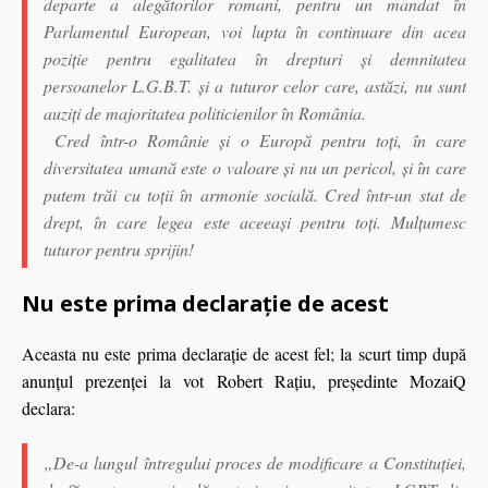
departe a alegătorilor romani, pentru un mandat în
Parlamentul European, voi lupta în continuare din acea
poziţie pentru egalitatea în drepturi şi demnitatea
persoanelor L.G.B.T. şi a tuturor celor care, astăzi, nu sunt
auziţi de majoritatea politicienilor în România.
Cred într-o Românie şi o Europă pentru toţi, în care
diversitatea umană este o valoare şi nu un pericol, şi în care
putem trăi cu toţii în armonie socială. Cred într-un stat de
drept, în care legea este aceeaşi pentru toţi. Mulţumesc
tuturor pentru sprijin!
Nu este prima declaraţie de acest
Aceasta nu este prima declaraţie de acest fel; la scurt timp după
anunţul prezenţei la vot Robert Raţiu, preşedinte MozaiQ
declara:
„De-a lungul întregului proces de modificare a Constituţiei,