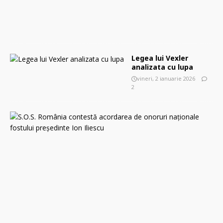
2
6
0
Legea lui Vexler
analizata cu lupa
vineri, 2 ianuarie 2026
2
S
.
O
.
S
.
R
o
m
â
n
i