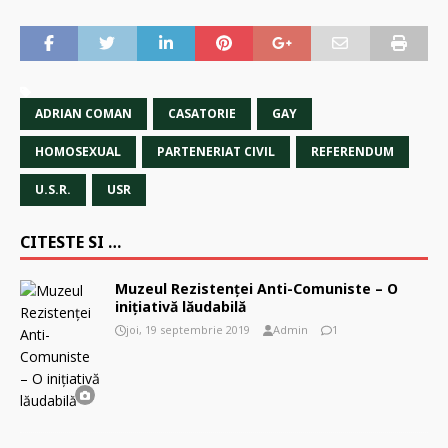
ADRIAN COMAN
CASATORIE
GAY
HOMOSEXUAL
PARTENERIAT CIVIL
REFERENDUM
U.S.R.
USR
CITESTE SI …
Muzeul Rezistenţei Anti-Comuniste – O
inițiativă lăudabilă
joi, 19 septembrie 2019
Admin
1