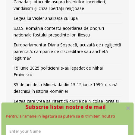
Canada și atacurile asupra bisericilor: incendieri,
vandalism și criza libertății religioase
Legea lui Vexler analizata cu lupa
S.O.S. România contestă acordarea de onoruri
naționale fostului președinte Ion Iliescu
Europarlamentar Diana Șoșoacă, acuzată de neglijență
parentală: campanie de discreditare sau anchetă
legitimă?
15 iunie 2025 politicienii s-au lepadat de Mihai
Eminescu
35 de ani de la Mineriada din 13-15 iunie 1990: o rană
deschisă în istoria României
Legea care vrea sa interzică cărțile pe Nicolae Iorga si
Subscrie listei nostre de mail
pe Mihai Eminescu. Se reîntoarce cenzura
Pentru a ramane in legatura sa putem sa iti trimitem noutati
URMĂREȘTE-NE PE FACEBOOK