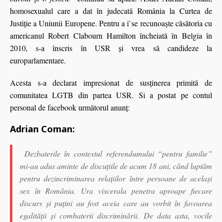
homosexualul care a dat în judecată România la Curtea de
Justiţie a Uniunii Europene. Pentru a i`se recunoaşte căsătoria cu
americanul Robert Clabourn Hamilton încheiată în Belgia în
2010, s-a înscris în USR şi vrea să candideze la
europarlamentare.
Acesta s-a declarat impresionat de susţinerea primită de
comunitatea LGTB din partea USR. Si a postat pe contul
personal de facebook următorul anunţ:
Adrian Coman:
Dezbaterile în contextul referendumului “pentru familie”
mi-au adus aminte de discuţiile de acum 18 ani, când luptăm
pentru dezincriminarea relaţiilor între persoane de acelaşi
sex în România. Ura viscerala penetra aproape fiecare
discurs şi puţini au fost aceia care au vorbit în favoarea
egalităţii şi combaterii discriminării. De data asta, vocile