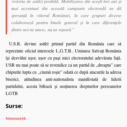
victoria de astăzi posibilă. Mobilizarea din aceşti trei ani şi
mai accentuat din această campanie electorală ne dă
speranţă în viitorul României, în care grupuri diverse
colaborează pentru binele general şi în care diferenţele
dintre noi ne unesc, nu ne separă.”
U.S.R. devine astfel primul partid din România care să
reprezinte oficial interesele L.G.T.B.. Uniunea Salvaţi România
îşi dezvălui uşor, uşor cu paşi mici electoratului adevărata faţă.
USR nu mai poate să se revendice ca un partid de „dreapta” care
chipurile lupta cu „ciumă roşie” odată ce după atacurile la adresa
biserici, atitudinea anti-nationalista manifestată de liderii
partidului, acesta bifează şi susţinerea drepturilor persoanelor
LGTB
Surse:
Newsweek