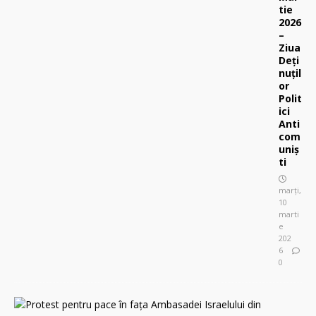
tie
2026
–
Ziua
Deți
nuțil
or
Polit
ici
Anti
com
uniș
ti
marți,
10
marti
e
202
6
0
P
r