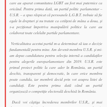
care au aparat comunitatea LGBT au fost mai puternice ca
oricând. Pentru prima dată, un partid politic parlamentar –
U.S.R. – a spus răspicat că persoanele L.G.B.T. trebuie să fie
egale în drepturi şi nu tratate ca cetăţeni de mâna a doua, şi
s-a poziţionat împotriva manipulării politice la care au
colaborat toate celelalte partide parlamentare.
Verticalitatea acestui partid m-a determinat să iau o decizie
fundamentală pentru mine. Am devenit membru U.S.R. şi mi-
am depus candidatura pentru selecţia internă a candidaţilor
pentru alegerile europarlamentare din 2019. U.S.R. este
primul proiect politic la care ader în România, un partid
deschis, transparent şi democratic, în care orice membru
poate candida, iar membrii decid prin vot asupra listei de
candidaţi. Este pentru prima dată când un partid
organizează o competiţie electorală deschisă în România.
Dacă voi câştiga încrederea membrilor U.S.R,, şi mai