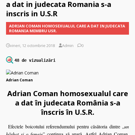
a dat in judecata Romania s-a
inscris in U.S.R
ADRIAN COMAN HOMOSEXUALUL CARE A DAT IN JUDECATA
ROMANIA MEMBRU USR.
vineri, 12 octombrie 2018
Admin
0
48 de vizualizări
Adrian Coman
Adrian Coman homosexualul care
a dat în judecata România s-a
înscris în U.S.R.
Efectele boicotului referendumului pentru căsătoria dintre „
un
bărbat şi o femeie
” continua să apară. Astfel Adrian Coman,