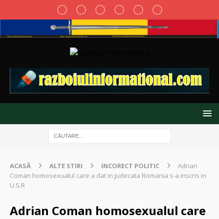
ACASĂ
ALTE STIRI
INCORECT POLITIC
Adrian
Coman homosexualul care a dat in judecata Romania s-a inscris in
U.S.R
Adrian Coman homosexualul care