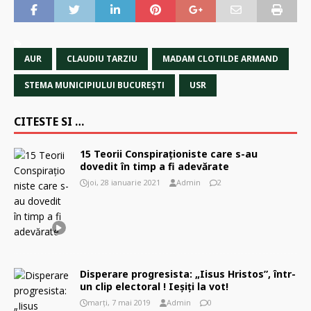
AUR
CLAUDIU TARZIU
MADAM CLOTILDE ARMAND
STEMA MUNICIPIULUI BUCUREȘTI
USR
CITESTE SI …
15 Teorii Conspiraţioniste care s-au
dovedit în timp a fi adevărate
joi, 28 ianuarie 2021
Admin
2
Disperare progresista: „Iisus Hristos”, într-
un clip electoral ! Ieșiți la vot!
marți, 7 mai 2019
Admin
0