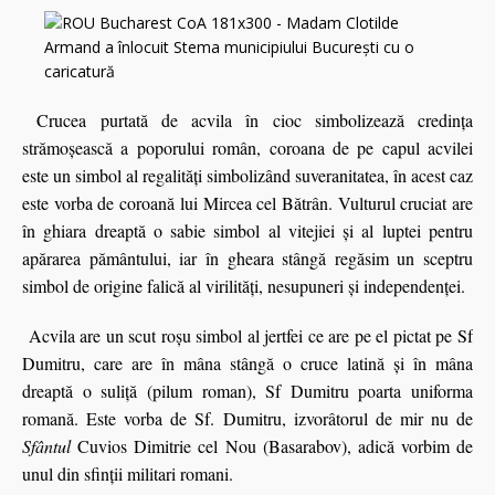
Crucea purtată de acvila în cioc simbolizează credinţa
strămoşească a poporului român, coroana de pe capul acvilei
este un simbol al regalităţi simbolizând suveranitatea, în acest caz
este vorba de coroană lui Mircea cel Bătrân. Vulturul cruciat are
în ghiara dreaptă o sabie simbol al vitejiei şi al luptei pentru
apărarea pământului, iar în gheara stângă regăsim un sceptru
simbol de origine falică al virilităţi, nesupuneri şi independenţei.
Acvila are un scut roşu simbol al jertfei ce are pe el pictat pe Sf
Dumitru, care are în mâna stângă o cruce latină şi în mâna
dreaptă o suliță (pilum roman), Sf Dumitru poarta uniforma
romană. Este vorba de Sf. Dumitru, izvorâtorul de mir nu de
Sfântul
Cuvios Dimitrie cel Nou (Basarabov), adică vorbim de
unul din sfinţii militari romani.