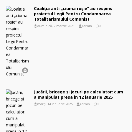
Coaliţia anti „ciuma roşie” au respins
proiectul Legii Pentru Condamnarea
Totalitarismului Comunist
duminică, 7 martie 2021
Admin
0
Jucării, bricege și jocuri pe calculator: cum
a manipulat presa în 12 ianuarie 2025
marți, 14 ianuarie 2025
Admin
0