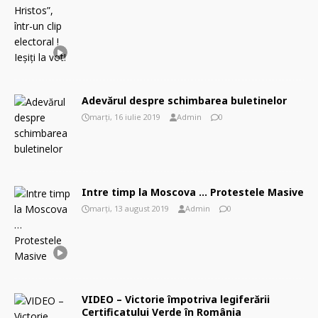
Adevărul despre schimbarea buletinelor
marți, 16 iulie 2019
Admin
0
Intre timp la Moscova … Protestele Masive
marți, 13 august 2019
Admin
0
VIDEO – Victorie împotriva legiferării
Certificatului Verde în România