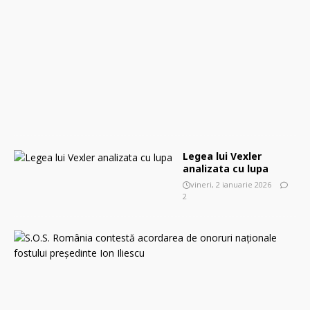
r
t
i
e
2
0
2
6
0
Legea lui Vexler
analizata cu lupa
vineri, 2 ianuarie 2026
2
S
.
O
.
S
.