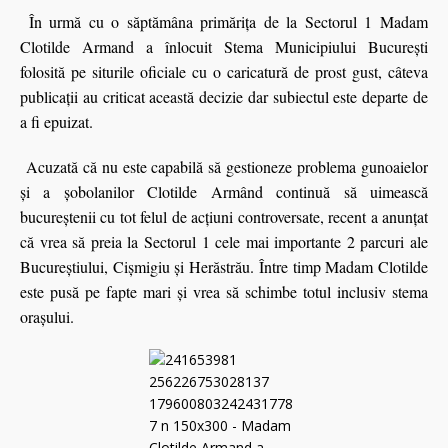
În urmă cu o săptămâna primăriţa de la Sectorul 1 Madam
Clotilde Armand a înlocuit Stema Municipiului București
folosită pe siturile oficiale cu o caricatură de prost gust, câteva
publicații au criticat această decizie dar subiectul este departe de
a fi epuizat.
Acuzată că nu este capabilă să gestioneze problema gunoaielor
şi a şobolanilor Clotilde Armând continuă să uimească
bucureştenii cu tot felul de acţiuni controversate, recent a anunţat
că vrea să preia la Sectorul 1 cele mai importante 2 parcuri ale
Bucureştiului, Cişmigiu şi Herăstrău. Între timp Madam Clotilde
este pusă pe fapte mari și vrea să schimbe totul inclusiv stema
oraşului.