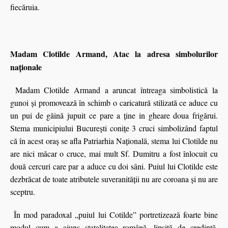
fiecăruia.
Madam Clotilde Armand, Atac la adresa simbolurilor
naţionale
Madam Clotilde Armand a aruncat întreaga simbolistică la
gunoi şi promovează în schimb o caricatură stilizată ce aduce cu
un pui de găină jupuit ce pare a ține in gheare doua frigărui.
Stema municipiului București conițe 3 cruci simbolizând faptul
că în acest oraş se afla Patriarhia Naţională, stema lui Clotilde nu
are nici măcar o cruce, mai mult Sf. Dumitru a fost înlocuit cu
două cercuri care par a aduce cu doi sâni. Puiul lui Clotilde este
dezbrăcat de toate atributele suveranităţii nu are coroana şi nu are
sceptru.
În mod paradoxal „puiul lui Cotilde” portretizează foarte bine
modul cum a ajuns statalitatea română, lipsită de credinţă,