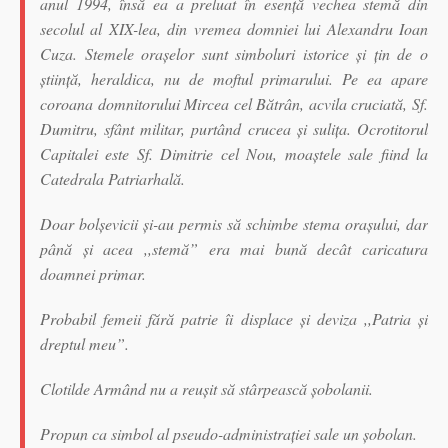
anul 1994, însă ea a preluat în esență vechea stemă din
secolul al XIX-lea, din vremea domniei lui Alexandru Ioan
Cuza. Stemele orașelor sunt simboluri istorice și țin de o
știință, heraldica, nu de moftul primarului. Pe ea apare
coroana domnitorului Mircea cel Bătrân, acvila cruciată, Sf.
Dumitru, sfânt militar, purtând crucea și sulița. Ocrotitorul
Capitalei este Sf. Dimitrie cel Nou, moaștele sale fiind la
Catedrala Patriarhală.
Doar bolșevicii și-au permis să schimbe stema orașului, dar
până și acea ,,stemă” era mai bună decât caricatura
doamnei primar.
Probabil femeii fără patrie îi displace și deviza ,,Patria și
dreptul meu”.
Clotilde Armând nu a reușit să stârpească șobolanii.
Propun ca simbol al pseudo-administrației sale un șobolan.