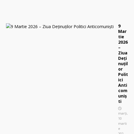
0
9
Mar
tie
2026
–
Ziua
Deți
nuțil
or
Polit
ici
Anti
com
uniș
ti
marți,
10
marti
e
202