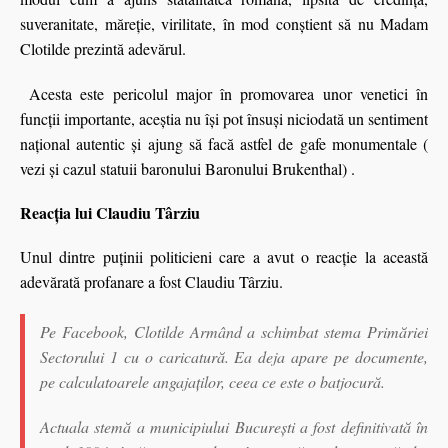
suveranitate, măreţie, virilitate, în mod conștient să nu Madam
Clotilde prezintă adevărul.
Acesta este pericolul major în promovarea unor venetici în
funcţii importante, aceştia nu îşi pot însuşi niciodată un sentiment
naţional autentic şi ajung să facă astfel de gafe monumentale (
vezi și cazul statuii baronului Baronului Brukenthal) .
Reacţia lui Claudiu Târziu
Unul dintre puținii politicieni care a avut o reacție la această
adevărată profanare a fost Claudiu Târziu.
Pe Facebook, Clotilde Armând a schimbat stema Primăriei
Sectorului 1 cu o caricatură. Ea deja apare pe documente,
pe calculatoarele angajaților, ceea ce este o batjocură.
Actuala stemă a municipiului București a fost definitivată în