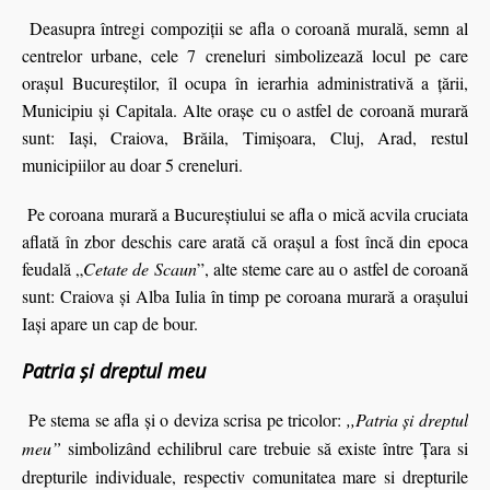
Deasupra întregi compoziţii se afla o coroană murală, semn al
centrelor urbane, cele 7 creneluri simbolizează locul pe care
oraşul Bucureştilor, îl ocupa în ierarhia administrativă a ţării,
Municipiu şi Capitala. Alte oraşe cu o astfel de coroană murară
sunt: Iaşi, Craiova, Brăila, Timişoara, Cluj, Arad, restul
municipiilor au doar 5 creneluri.
Pe coroana murară a Bucureștiului se afla o mică acvila cruciata
aflată în zbor deschis care arată că orașul a fost încă din epoca
feudală „
Cetate de Scaun
”, alte steme care au o astfel de coroană
sunt: Craiova şi Alba Iulia în timp pe coroana murară a oraşului
Iaşi apare un cap de bour.
Patria și dreptul meu
Pe stema se afla și o deviza scrisa pe tricolor:
,,Patria și dreptul
meu”
simbolizând echilibrul care trebuie să existe între Țara si
drepturile individuale, respectiv comunitatea mare si drepturile