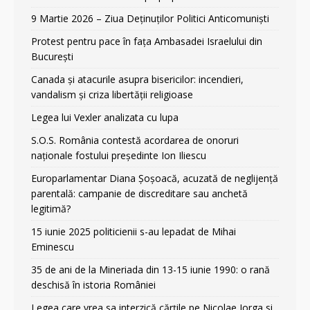
9 Martie 2026 – Ziua Deținuților Politici Anticomuniști
Protest pentru pace în fața Ambasadei Israelului din
București
Canada și atacurile asupra bisericilor: incendieri,
vandalism și criza libertății religioase
Legea lui Vexler analizata cu lupa
S.O.S. România contestă acordarea de onoruri
naționale fostului președinte Ion Iliescu
Europarlamentar Diana Șoșoacă, acuzată de neglijență
parentală: campanie de discreditare sau anchetă
legitimă?
15 iunie 2025 politicienii s-au lepadat de Mihai
Eminescu
35 de ani de la Mineriada din 13-15 iunie 1990: o rană
deschisă în istoria României
Legea care vrea sa interzică cărțile pe Nicolae Iorga si