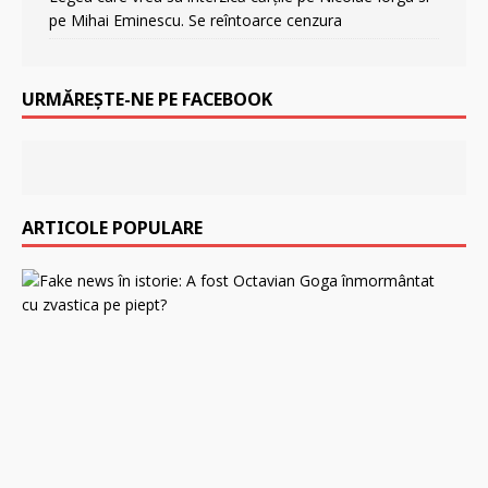
pe Mihai Eminescu. Se reîntoarce cenzura
URMĂREȘTE-NE PE FACEBOOK
ARTICOLE POPULARE
F
a
k
e
n
e
w
s
î
n
i