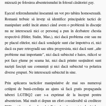
mizează pe folosirea absenteismului în folosul căsătoriei gay.
Eşecul referendumului înseamnă un vot pro tabăra homosexuală.
Romanii trebuie să înveţe să identifice principalele tactici de
manipulare astfel încât atunci când avem o problemă în discuţie
nu ne interesează nici ce personaj a pun în dezbatere chestia
respectivă (Hitler, Stalin, Mao,), nici dacă problema este sau nu
pe placul elitelor, nici dacă sondajele sunt clar împotriva ei, nici
dacă ea pare retrogradă sau ultra progresista, nici dacă sunt „alte
probleme mai importante”, nici dacă subiectul e haios, ridicol se
pot face glume pe seama lui, nici dacă printre susţinători sunt
nazişti fascişti sau comunişti şi nici dacă subiectul va polariza
diverse grupuri. Ne interesează subiectul în sine.
Prin aplicarea tacticilor manipulative de mai sus numeroşi
cetăţeni de bună-credinţa au ajuns să facă gratis propaganda
taberei LGTBQ2 care s-a exprimat de la început pentru
absenteism. Mai mult ei depun un efort considerabil să crediteze