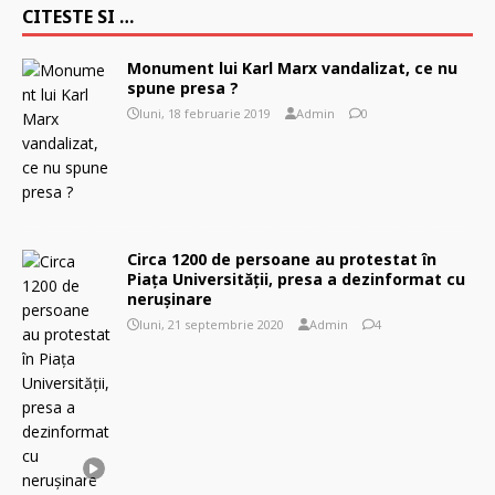
CITESTE SI …
Monument lui Karl Marx vandalizat, ce nu
spune presa ?
luni, 18 februarie 2019
Admin
0
Circa 1200 de persoane au protestat în
Piața Universității, presa a dezinformat cu
neruşinare
luni, 21 septembrie 2020
Admin
4