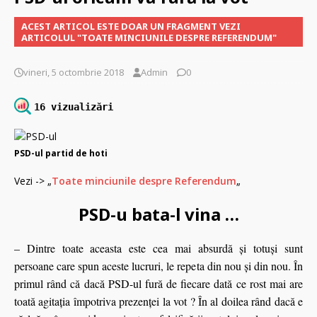
ACEST ARTICOL ESTE DOAR UN FRAGMENT VEZI
ARTICOLUL "TOATE MINCIUNILE DESPRE REFERENDUM"
vineri, 5 octombrie 2018
Admin
0
16 vizualizări
PSD-ul partid de hoti
Vezi -> „
Toate minciunile despre Referendum
„
PSD-u bata-l vina …
– Dintre toate aceasta este cea mai absurdă şi totuşi sunt
persoane care spun aceste lucruri, le repeta din nou şi din nou. În
primul rând că dacă PSD-ul fură de fiecare dată ce rost mai are
toată agitaţia împotriva prezenţei la vot ? În al doilea rând dacă e