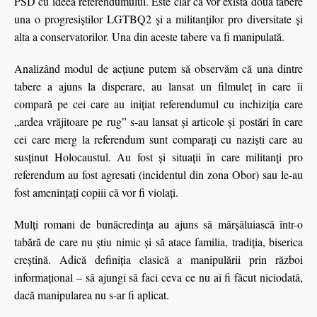
PSD cu ideea referendumului. Este clar că vor exista două tabere
una o progresiştilor LGTBQ2 şi a militanţilor pro diversitate şi
alta a conservatorilor. Una din aceste tabere va fi manipulată.
Analizând modul de acţiune putem să observăm că una dintre
tabere a ajuns la disperare, au lansat un filmuleţ în care îi
compară pe cei care au iniţiat referendumul cu inchiziţia care
„ardea vrăjitoare pe rug” s-au lansat şi articole şi postări în care
cei care merg la referendum sunt comparaţi cu nazişti care au
susţinut Holocaustul. Au fost şi situaţii în care militanţi pro
referendum au fost agresati (incidentul din zona Obor) sau le-au
fost ameninţaţi copiii că vor fi violaţi.
Mulţi romani de bunăcredinţa au ajuns să mărşăluiască într-o
tabără de care nu ştiu nimic şi să atace familia, tradiţia, biserica
creştină. Adică definiţia clasică a manipulării prin război
informaţional – să ajungi să faci ceva ce nu ai fi făcut niciodată,
dacă manipularea nu s-ar fi aplicat.