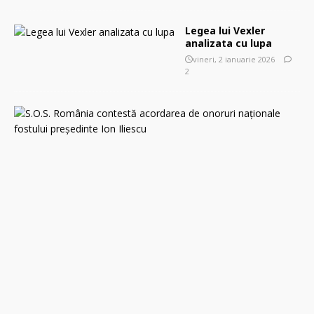
Legea lui Vexler
analizata cu lupa
vineri, 2 ianuarie 2026
2
S
.
O
.
S
.
R
o
m
â
n
i
a
c
o
n
t