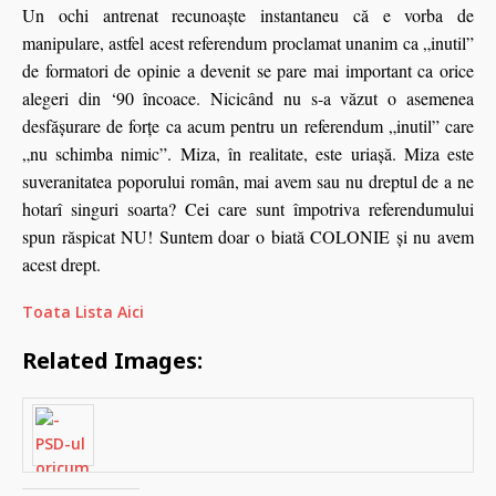
Un ochi antrenat recunoaşte instantaneu că e vorba de
manipulare, astfel acest referendum proclamat unanim ca „inutil”
de formatori de opinie a devenit se pare mai important ca orice
alegeri din
‘
90 încoace. Nicicând nu s-a văzut o asemenea
desfăşurare de forţe ca acum pentru un referendum „inutil” care
„nu schimba nimic”. Miza, în realitate, este uriaşă. Miza este
suveranitatea poporului român, mai avem sau nu dreptul de a ne
hotarî singuri soarta? Cei care sunt împotriva referendumului
spun răspicat NU! Suntem doar o biată COLONIE şi nu avem
acest drept.
Toata Lista Aici
Related Images: