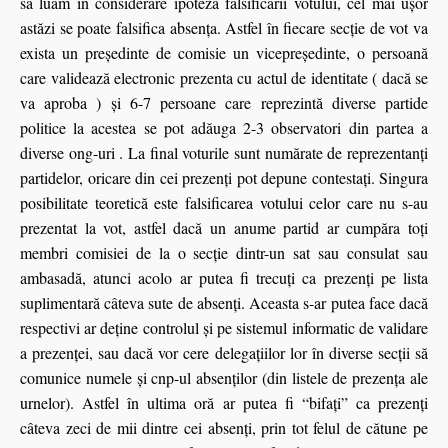
să luăm în considerare ipoteza falsificării votului, cel mai uşor
astăzi se poate falsifica absența. Astfel în fiecare secţie de vot va
exista un preşedinte de comisie un vicepreşedinte, o persoană
care validează electronic prezenta cu actul de identitate ( dacă se
va aproba ) şi 6-7 persoane care reprezintă diverse partide
politice la acestea se pot adăuga 2-3 observatori din partea a
diverse ong-uri . La final voturile sunt numărate de reprezentanţi
partidelor, oricare din cei prezenţi pot depune contestaţi. Singura
posibilitate teoretică este falsificarea votului celor care nu s-au
prezentat la vot, astfel dacă un anume partid ar cumpăra toţi
membri comisiei de la o secţie dintr-un sat sau consulat sau
ambasadă, atunci acolo ar putea fi trecuţi ca prezenţi pe lista
suplimentară câteva sute de absenţi. Aceasta s-ar putea face dacă
respectivi ar deţine controlul şi pe sistemul informatic de validare
a prezenţei, sau dacă vor cere delegaţiilor lor în diverse secţii să
comunice numele şi cnp-ul absenţilor (din listele de prezenţa ale
urnelor). Astfel în ultima oră ar putea fi “bifaţi” ca prezenţi
câteva zeci de mii dintre cei absenţi, prin tot felul de cătune pe