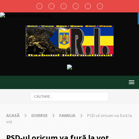
ACASĂ
DIVERSE
FAMILIA
PSD-ul oricum va fură la
vot
PSD-ul oricum va fură la vot