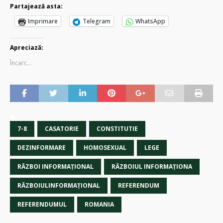
Partajează asta:
Imprimare
Telegram
WhatsApp
Apreciază:
Încarc...
7-8
CASATORIE
CONSTITUTIE
DEZINFORMARE
HOMOSEXUAL
LEGE
RĂZBOI INFORMAŢIONAL
RĂZBOIUL INFORMAŢIONA
RĂZBOIULINFORMAŢIONAL
REFERENDUM
REFERENDUMUL
ROMANIA