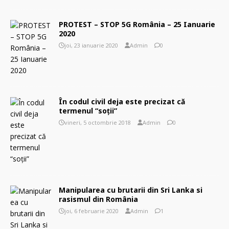
PROTEST – STOP 5G România – 25 Ianuarie
2020
joi, 23 ianuarie 2020
Admin
0
În codul civil deja este precizat că
termenul “soţii”
vineri, 5 octombrie 2018
Admin
0
Manipularea cu brutarii din Sri Lanka si
rasismul din România
joi, 6 februarie 2020
Admin
1