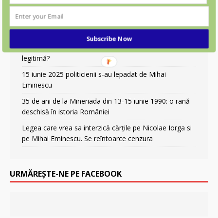
S.O.S. România contestă acordarea de onoruri
naționale fostului președinte Ion Iliescu
Europarlamentar Diana Șoșoacă, acuzată de neglijență
Subscribe Now
parentală: campanie de discreditare sau anchetă
legitimă?
15 iunie 2025 politicienii s-au lepadat de Mihai
Eminescu
35 de ani de la Mineriada din 13-15 iunie 1990: o rană
deschisă în istoria României
Legea care vrea sa interzică cărțile pe Nicolae Iorga si
pe Mihai Eminescu. Se reîntoarce cenzura
URMĂREȘTE-NE PE FACEBOOK