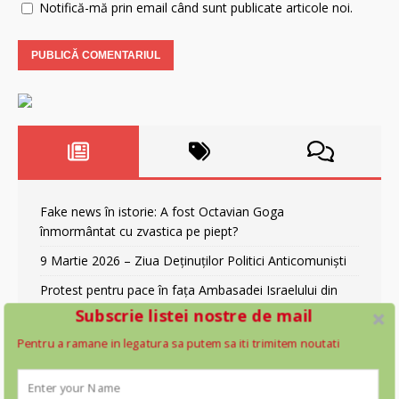
Notifică-mă prin email când sunt publicate articole noi.
Fake news în istorie: A fost Octavian Goga
înmormântat cu zvastica pe piept?
9 Martie 2026 – Ziua Deținuților Politici Anticomuniști
Protest pentru pace în fața Ambasadei Israelului din
București
Subscrie listei nostre de mail
Canada și atacurile asupra bisericilor: incendieri,
Pentru a ramane in legatura sa putem sa iti trimitem noutati
vandalism și criza libertății religioase
Legea lui Vexler analizata cu lupa