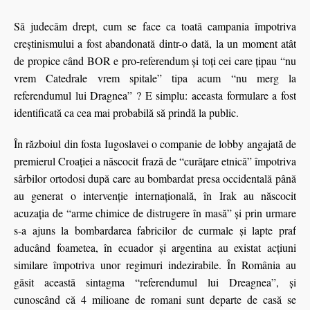
Să judecăm drept, cum se face ca toată campania împotriva
creştinismului a fost abandonată dintr-o dată, la un moment atât
de propice când BOR e pro-referendum şi toţi cei care ţipau “nu
vrem Catedrale vrem spitale” tipa acum “nu merg la
referendumul lui Dragnea” ? E simplu: aceasta formulare a fost
identificată ca cea mai probabilă să prindă la public.
În războiul din fosta Iugoslavei o companie de lobby angajată de
premierul Croaţiei a născocit frază de “curăţare etnică” împotriva
sârbilor ortodosi după care au bombardat presa occidentală până
au generat o intervenţie internaţională, în Irak au născocit
acuzaţia de “arme chimice de distrugere în masă” şi prin urmare
s-a ajuns la bombardarea fabricilor de curmale şi lapte praf
aducând foametea, în ecuador şi argentina au existat acţiuni
similare împotriva unor regimuri indezirabile. În România au
găsit această sintagma “referendumul lui Dreagnea”, şi
cunoscând că 4 milioane de romani sunt departe de casă se