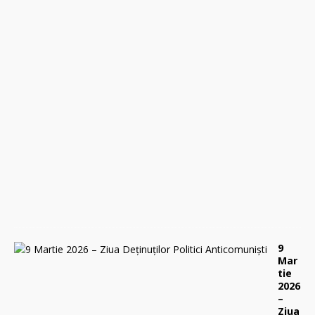
r
i
,
2
9
a
p
r
i
l
i
e
2
0
2
6
0
9
Mar
tie
2026
–
Ziua