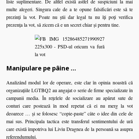
liste suplimentare. De altfel există astfel de suspiciuni la mai
multe alegeri. Singura cale de a te opune falsificări este să te
prezinţi la vot. Poate nu ştii dar legal tu nu îţi poţi verifica
prezenţa la vot, să zicem că e un secret chiar şi pentru tine.
Manipulare pe pâine …
Analizând modul lor de operare, este clar în opinia noastră că
organizaţiile LGTBQ2 au angajat o serie de firme specializate în
campanii media. În reţelele de socializare au apărut sute de
conturi care postează în mod repetat că ei nu merg la vot
deoarece … şi se folosesc “copie-paste” câte o idee din cele de
mai sus. Principala tactica este transferul sentimentului de ură
care există împotriva lui Liviu Dragnea de la persoană sa asupra
referendumului.