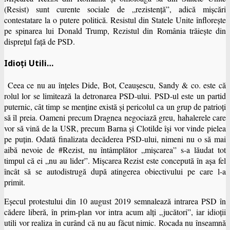
(Resist) sunt curente sociale de „rezistenţă”, adică mişcări
contestatare la o putere politică. Resistul din Statele Unite înfloreşte
pe spinarea lui Donald Trump, Rezistul din România trăieşte din
dispreţul faţă de PSD.
Idioți Utili…
Ceea ce nu au înţeles Dide, Bot, Ceauşescu, Sandy & co. este că
rolul lor se limitează la detronarea PSD-ului. PSD-ul este un partid
puternic, cât timp se menţine există şi pericolul ca un grup de patrioţi
să îl preia. Oameni precum Dragnea negociază greu, hahalerele care
vor să vină de la USR, precum Barna şi Clotilde îşi vor vinde pielea
pe puţin. Odată finalizata decăderea PSD-ului, nimeni nu o să mai
aibă nevoie de #Rezist, nu întâmplător „mişcarea” s-a lăudat tot
timpul că ei „nu au lider”. Mişcarea Rezist este concepută în aşa fel
încât să se autodistrugă după atingerea obiectivului pe care l-a
primit.
Eşecul protestului din 10 august 2019 semnalează intrarea PSD în
cădere liberă, în prim-plan vor intra acum alţi „jucători”,
iar idioţii
utili vor realiza în curând că nu au făcut nimic. Rocada nu înseamnă