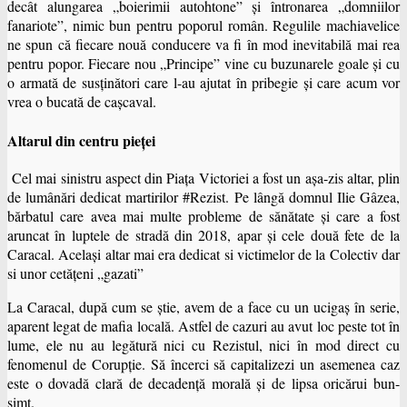
decât alungarea „boierimii autohtone” şi întronarea „domniilor
fanariote”, nimic bun pentru poporul român. Regulile machiavelice
ne spun că fiecare nouă conducere va fi în mod inevitabilă mai rea
pentru popor. Fiecare nou „Principe” vine cu buzunarele goale şi cu
o armată de susţinători care l-au ajutat în pribegie şi care acum vor
vrea o bucată de caşcaval.
Altarul din centru pieţei
Cel mai sinistru aspect din Piaţa Victoriei a fost un aşa-zis altar, plin
de lumânări dedicat martirilor #Rezist. Pe lângă domnul Ilie Gâzea,
bărbatul care avea mai multe probleme de sănătate şi care a fost
aruncat în luptele de stradă din 2018, apar şi cele două fete de la
Caracal. Același altar mai era dedicat si victimelor de la Colectiv dar
si unor cetățeni „gazati”
La Caracal, după cum se ştie, avem de a face cu un ucigaş în serie,
aparent legat de mafia locală. Astfel de cazuri au avut loc peste tot în
lume, ele nu au legătură nici cu Rezistul, nici în mod direct cu
fenomenul de Corupţie. Să încerci să capitalizezi un asemenea caz
este o dovadă clară de decadenţă morală şi de lipsa oricărui bun-
simţ.