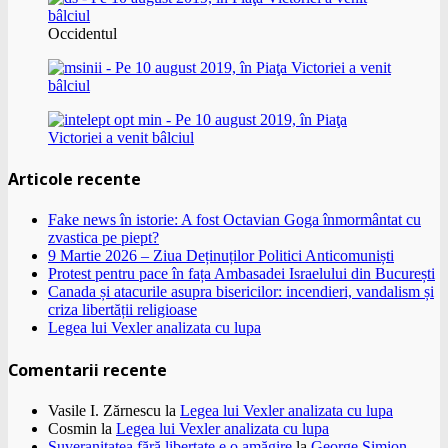
Occidentul
Articole recente
Fake news în istorie: A fost Octavian Goga înmormântat cu
zvastica pe piept?
9 Martie 2026 – Ziua Deținuților Politici Anticomuniști
Protest pentru pace în fața Ambasadei Israelului din București
Canada și atacurile asupra bisericilor: incendieri, vandalism și
criza libertății religioase
Legea lui Vexler analizata cu lupa
Comentarii recente
Vasile I. Zărnescu
la
Legea lui Vexler analizata cu lupa
Cosmin
la
Legea lui Vexler analizata cu lupa
Suveranitatea fără libertate e o amăgire
la
George Simion