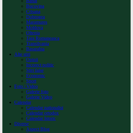
Banat
Bucovina
Crisana
Dobrogea
Maramures
Moldova
Oltenia
Tara Romaneasca
Transilvania
Basarabia
Alte stiri
Opinii
Incorect politic
Stiri false
Economic
Sport
Foto / Video
Galerie foto
Galerie Video
Calendar
Calendar nationalist
Calendar ortodox
Calendar Istoric
Diverse
Aspect Blog