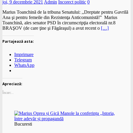
joi, 9 decembrie 2021
Admin
Incorect politic
0
Marius Toanchină de la tribuna Senatului: ,,Dreptate pentru Gavrilă
Ana şi pentru femeile din Rezistenţa Anticomunistă!” Marius
Toanchină, ales senator PSD în circumscripţia electorală nr.8
BRAŞOV (de care ţine şi Făgăraşul) a avut recent o
[…]
Partajează asta:
Imprimare
Telegram
WhatsApp
Apreciază:
Încarc...
Bucuresti