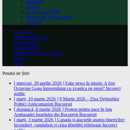
Sanatatea
Familia
Teoria conspiratiei
Pentru cine vrea sa creada
Doneaza
Fake News
Teoria conspiratiei
International
Uncategorized
Pentru cine vrea sa creada
Forum
Chat
Pendul de Știri
[ miercuri, 29 aprilie 2026 ]
Fake news în istorie: A fost
Octavian Goga înmormântat cu zvastica pe piept?
Incorect
politic
[ marți, 10 martie 2026 ]
9 Martie 2026 – Ziua Deținuților
Politici Anticomuniști
Bucuresti
[ duminică, 8 martie 2026 ]
Protest pentru pace în fața
Ambasadei Israelului din București
Bucuresti
[ marți, 3 martie 2026 ]
Canada și atacurile asupra bisericilor:
incendieri, vandalism și criza libertății religioase
Incorect