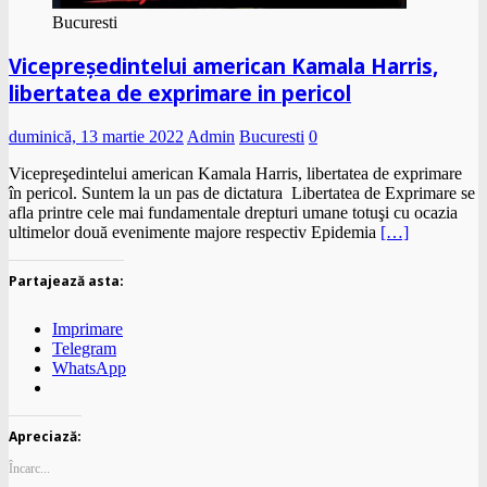
Bucuresti
Vicepreşedintelui american Kamala Harris,
libertatea de exprimare in pericol
duminică, 13 martie 2022
Admin
Bucuresti
0
Vicepreşedintelui american Kamala Harris, libertatea de exprimare
în pericol. Suntem la un pas de dictatura Libertatea de Exprimare se
afla printre cele mai fundamentale drepturi umane totuşi cu ocazia
ultimelor două evenimente majore respectiv Epidemia
[…]
Partajează asta:
Imprimare
Telegram
WhatsApp
Apreciază:
Încarc...