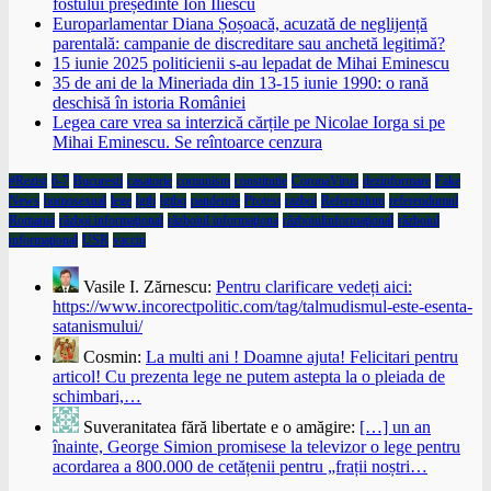
fostului președinte Ion Iliescu
Europarlamentar Diana Șoșoacă, acuzată de neglijență
parentală: campanie de discreditare sau anchetă legitimă?
15 iunie 2025 politicienii s-au lepadat de Mihai Eminescu
35 de ani de la Mineriada din 13-15 iunie 1990: o rană
deschisă în istoria României
Legea care vrea sa interzică cărțile pe Nicolae Iorga si pe
Mihai Eminescu. Se reîntoarce cenzura
#Rezist
6-7
Bucuresti
casatorie
comunism
constitutie
CoronaVirus
dezinformare
Fake
News
homosexual
lege
lgtb
lgtbq
pandemie
Protest
razboi
Referendum
referendumul
Romania
război informaţional
războiul informaţiona
războiulinformaţional
războiul
informaţional
USR
vaccin
Vasile I. Zărnescu:
Pentru clarificare vedeți aici:
https://www.incorectpolitic.com/tag/talmudismul-este-esenta-
satanismului/
Cosmin:
La multi ani ! Doamne ajuta! Felicitari pentru
articol! Cu prezenta lege ne putem astepta la o pleiada de
schimbari,…
Suveranitatea fără libertate e o amăgire:
[…] un an
înainte, George Simion promisese la televizor o lege pentru
acordarea a 800.000 de cetățenii pentru „frații noștri…