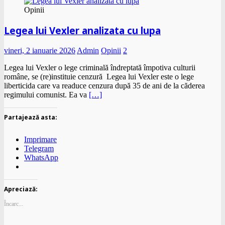
Opinii
Legea lui Vexler analizata cu lupa
vineri, 2 ianuarie 2026
Admin
Opinii
2
Legea lui Vexler o lege criminală îndreptată împotiva culturii
române, se (re)instituie cenzură Legea lui Vexler este o lege
liberticida care va readuce cenzura după 35 de ani de la căderea
regimului comunist. Ea va
[…]
Partajează asta:
Imprimare
Telegram
WhatsApp
Apreciază:
Încarc...