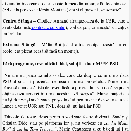
discurs în încercarea de a scoate lumea din amorţeală. Ioachimescu
(cel de la protestele Roşia Montana) era şi el prezent „
la datorie
”.
Centru Stânga
– Clotilde Armand (franţuzoaica de la USR, care a
avut odată nişte
contracte cu statul
), vorbea pe „româneşte” cu câţiva
protestatari.
Extrema Stângă
– Mălin Bot (când a fost echipa noastră nu era
acolo, era plecat acasă să facă un montaj).
Fără programe, revendicări, idei, soluţii – doar M**E PSD
Nimeni nu părea să aibă o idee concretă despre ce ar urma dacă
PSD-ul şi-ar fi prezentat demisia în urma protestului. Nimeni nu
părea să cunoască lista de revendicări a protestului, sau dacă se poate
obţine ceva concret în urma acestui „
10 august
”. Marea majoritate
nu îşi doresc şi anchetarea preşedintelui pentru cele 6 case, mai toată
lumea a votat USR sau PNL, doar să nu iasă iar PSD.
Dincolo de toate, descoperim o societate foarte divizată: Sandy şi
Cristian Dide stau pe platforma lor şi nu vorbesc cu „
ai lui Mălin
Bot
” şi „
ai lui Toni Tonescu
”. Marin Ceauşescu şi cu băieţii lui l-au