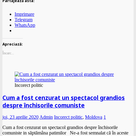
Partajează asta:
Imprimare
Telegram
WhatsApp
Apreciază:
Încarc...
Incorect politic
Cum a fost cenzurat un spectacol grandios
despre închisorile comuniste
joi, 23 aprilie 2020
Admin
Incorect politic
,
Moldova
1
Cum a fost cenzurat un spectacol grandios despre închisorile
comuniste in săptămâna patimilor Ne-a fost semnalat că în aceste