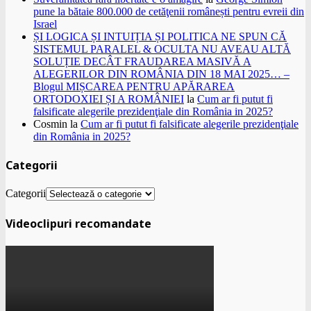
pune la bătaie 800.000 de cetăţenii românești pentru evreii din
Israel
ȘI LOGICA ȘI INTUIȚIA ȘI POLITICA NE SPUN CĂ
SISTEMUL PARALEL & OCULTA NU AVEAU ALTĂ
SOLUȚIE DECÂT FRAUDAREA MASIVĂ A
ALEGERILOR DIN ROMÂNIA DIN 18 MAI 2025… –
Blogul MIȘCAREA PENTRU APĂRAREA
ORTODOXIEI ȘI A ROMÂNIEI
la
Cum ar fi putut fi
falsificate alegerile prezidenţiale din România in 2025?
Cosmin
la
Cum ar fi putut fi falsificate alegerile prezidenţiale
din România in 2025?
Categorii
Categorii
Videoclipuri recomandate