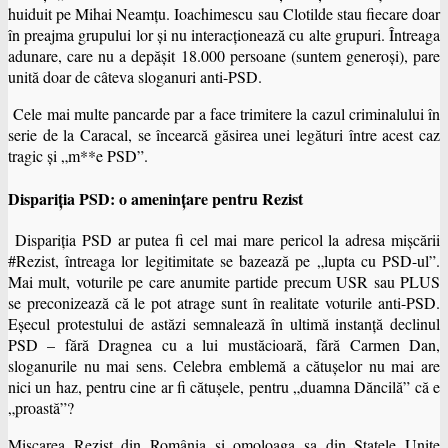
huiduit pe Mihai Neamţu. Ioachimescu sau Clotilde stau fiecare doar
în preajma grupului lor şi nu interacţionează cu alte grupuri. Întreaga
adunare, care nu a depăşit 18.000 persoane (suntem generoşi), pare
unită doar de câteva sloganuri anti-PSD.
Cele mai multe pancarde par a face trimitere la cazul criminalului în
serie de la Caracal, se încearcă găsirea unei legături între acest caz
tragic şi „m**e PSD”.
Dispariţia PSD: o ameninţare pentru Rezist
Dispariţia PSD ar putea fi cel mai mare pericol la adresa mişcării
#Rezist, întreaga lor legitimitate se bazează pe „lupta cu PSD-ul”.
Mai mult, voturile pe care anumite partide precum USR sau PLUS
se preconizează că le pot atrage sunt în realitate voturile anti-PSD.
Eşecul protestului de astăzi semnalează în ultimă instanţă declinul
PSD – fără Dragnea cu a lui mustăcioară, fără Carmen Dan,
sloganurile nu mai sens. Celebra emblemă a cătuşelor nu mai are
nici un haz, pentru cine ar fi cătuşele, pentru „duamna Dăncilă” că e
„proastă”?
Mişcarea Rezist din România şi omoloaga sa din Statele Unite