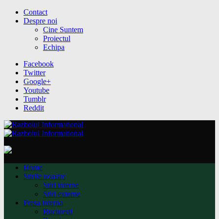
Contact
Despre noi
Cine Suntem
Proiectul
Echipa
Facebook
Twitter
Google+
Youtube
Tumblr
Reddit
Home
Stirile noastre
Stiri interne
Stiri externe
Presa interna
Bucuresti