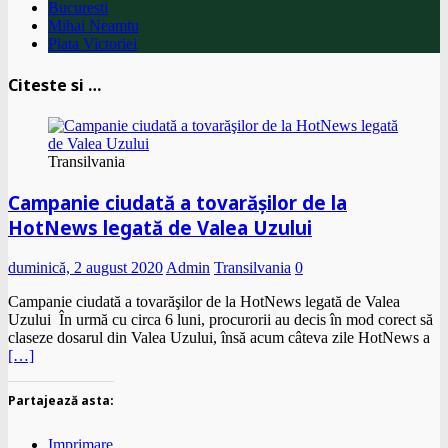
Bucuresti
Mihai Neamtu
Piata Victoriei
Citeste si …
Transilvania
Campanie ciudată a tovarăşilor de la
HotNews legată de Valea Uzului
duminică, 2 august 2020
Admin
Transilvania
0
Campanie ciudată a tovarăşilor de la HotNews legată de Valea
Uzului În urmă cu circa 6 luni, procurorii au decis în mod corect să
claseze dosarul din Valea Uzului, însă acum câteva zile HotNews a
[…]
Partajează asta:
Imprimare