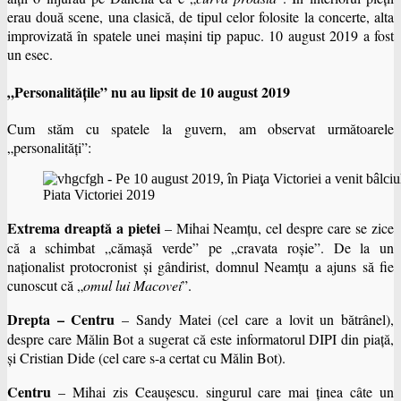
erau două scene, una clasică, de tipul celor folosite la concerte, alta
improvizată în spatele unei maşini tip papuc. 10 august 2019 a fost
un esec.
„Personalităţile” nu au lipsit de 10 august 2019
Cum stăm cu spatele la guvern, am observat următoarele
„personalităţi”:
Piata Victoriei 2019
Extrema dreaptă a pietei
– Mihai Neamţu, cel despre care se zice
că a schimbat „cămaşă verde” pe „cravata roşie”. De la un
naţionalist protocronist şi gândirist, domnul Neamţu a ajuns să fie
cunoscut că „
omul lui Macovei
”.
Drepta – Centru
– Sandy Matei (cel care a lovit un bătrânel),
despre care Mălin Bot a sugerat că este informatorul DIPI din piaţă,
şi Cristian Dide (cel care s-a certat cu Mălin Bot).
Centru
– Mihai zis Ceauşescu. singurul care mai ţinea câte un