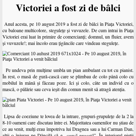
Victoriei a fost zi de bâlci
Anul acesta, pe 10 august 2019 a fost zi de bâlci în Piaţa Victoriei,
cu baloane multicolore, steguleţe şi vuvuzele. De cum intrai în Piaţa
Victoriei erai luat în primire de comercianţi; domnul, un fluier, avem
şi vuvuzele!; mai încolo erau ţigăncile care vindeau steguleţe.
Pe undeva prin mulţime umbla un pian ambulant cu tot cu pianist.
În rest, o masă de gură-cască care se plimbau de colo până colo cu
mobilul în mână şi făceau poze. Ici şi colo, câte un individ cu o
mască, o pălărie sau ceva ieşit din comun menit să atragă atenţia.
Lipsa de coeziune te lovea de la intrare, grupuri-grupuleţe de la 2 la
8-10 oameni care discutau între ei. Majoritatea oamenilor nu ştiau de
ce au venit, mulţi erau împotriva lui Dragnea sau a lui Carman Dan,
alţii o înjurau pe Dăncilă că e „
curvă proastă
”. În interiorul pieţii