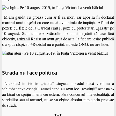
M-am gândit cu groază cum ar fi să mori, iar apoi să fii declarat
martirul unui mişcări cu care nu ai avut nimic de împărţit. Alături de
pozele cu fetele de la Caracal erau şi poze cu protestatari „gazaţi” pe
10 august. Sunt ultimele zvârcoliri ale unui mişcării rămase fără
obiectiv, artizanii Rezist au avut grijă de asta, la fiecare ieşire publică
s-a spus răspicat: #Rezistul nu e partid, nu este ONG, nu are lider.
Strada nu face politica
Niciodată in istorie, „strada” singura, norodul dacă vreti nu a
schimbat ceva esențial, atunci cand au avut loc „revoluții” aceasta s-
au făcut cu sprijin intern sau extern. Fara concursul intelectualități, al
serviciilor sau al armatei, nu se va obține absolut nimic prin proteste
de strada.
***