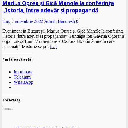
Marius Oprea și Gică Manole la conferința
„Istoria, între adevăr și propagandă
luni, 7 noiembrie 2022
Admin
Bucuresti
0
Eveniment în București. Marius Oprea și Gică Manole la conferința
„Istoria, între adevăr și propagandă” Fundaţia Ion Gavrilă Ogoranu
organizează Luni, 7 noiembrie 2022, ora 18, o întâlnire în care
pasionaţii de istorie se pot
[…]
Partajează asta:
Imprimare
Telegram
WhatsApp
Apreciază:
Încarc...