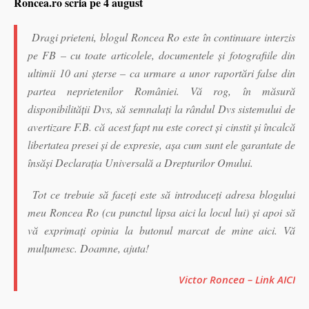
Roncea.ro scria pe 4 august
Dragi prieteni, blogul Roncea Ro este în continuare interzis
pe FB – cu toate articolele, documentele şi fotografiile din
ultimii 10 ani şterse – ca urmare a unor raportări false din
partea neprietenilor României. Vă rog, în măsură
disponibilităţii Dvs, să semnalaţi la rândul Dvs sistemului de
avertizare F.B. că acest fapt nu este corect şi cinstit şi încalcă
libertatea presei şi de expresie, aşa cum sunt ele garantate de
însăşi Declaraţia Universală a Drepturilor Omului.
Tot ce trebuie să faceţi este să introduceţi adresa blogului
meu Roncea Ro (cu punctul lipsa aici la locul lui) şi apoi să
vă exprimaţi opinia la butonul marcat de mine aici. Vă
mulţumesc. Doamne, ajuta!
Victor Roncea – Link AICI