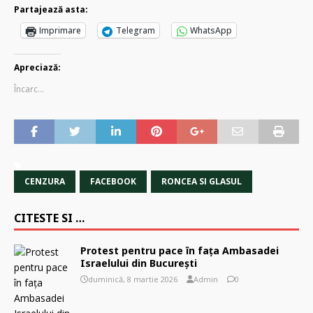
Partajează asta:
Imprimare
Telegram
WhatsApp
Apreciază:
Încarc...
CENZURA
FACEBOOK
RONCEA SI GLASUL
CITESTE SI …
Protest pentru pace în fața Ambasadei
Israelului din București
duminică, 8 martie 2026
Admin
0