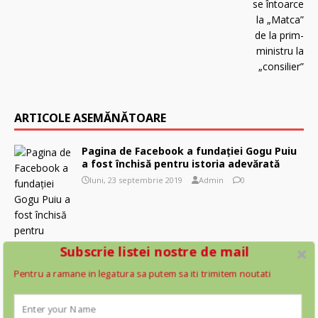
ARTICOLE ASEMĂNĂTOARE
Pagina de Facebook a fundaţiei Gogu Puiu
a fost închisă pentru istoria adevărată
luni, 23 septembrie 2019
Admin
0
Subscrie listei nostre de mail
Pentru a ramane in legatura sa putem sa iti trimitem noutati
Google dorește dispariția sitului de
socializare „Parler”. Toată Povestea