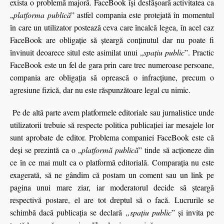
exista o problemă majoră. FaceBook îşi desfăşoară activitatea ca
„
platforma publică
” astfel compania este protejată în momentul
în care un utilizator postează ceva care încalcă legea, în acel caz
FaceBook are obligaţie să şteargă conţinutul dar nu poate fi
învinuit deoarece situl este asimilat unui „
spaţiu public
”. Practic
FaceBook este un fel de gara prin care trec numeroase persoane,
compania are obligaţia să oprească o infracţiune, precum o
agresiune fizică, dar nu este răspunzătoare legal cu nimic.
Pe de altă parte avem platformele editoriale sau jurnalistice unde
utilizatorii trebuie să respecte politica publicaţiei iar mesajele lor
sunt aprobate de editor. Problema companiei FaceBook este că
deşi se prezintă ca o „
platformă publică
” tinde să acţioneze din
ce în ce mai mult ca o platformă editorială. Comparaţia nu este
exagerată, să ne gândim că postam un coment sau un link pe
pagina unui mare ziar, iar moderatorul decide să şteargă
respectivă postare, el are tot dreptul să o facă. Lucrurile se
schimbă dacă publicaţia se declară
„spaţiu public
” şi invita pe