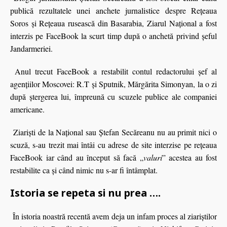
publică rezultatele unei anchete jurnalistice despre Reţeaua
Soros şi Reţeaua rusească din Basarabia, Ziarul Naţional a fost
interzis pe FaceBook la scurt timp după o anchetă privind şeful
Jandarmeriei.
Anul trecut FaceBook a restabilit contul redactorului şef al
agenţiilor Moscovei: R.T şi Sputnik, Mărgărita Simonyan, la o zi
după ştergerea lui, împreună cu scuzele publice ale companiei
americane.
Ziarişti de la Naţional sau Ştefan Secăreanu nu au primit nici o
scuză, s-au trezit mai întâi cu adrese de site interzise pe reţeaua
FaceBook iar când au început să facă „
valuri
” acestea au fost
restabilite ca şi când nimic nu s-ar fi întâmplat.
Istoria se repeta si nu prea ….
În istoria noastră recentă avem deja un infam proces al ziariştilor