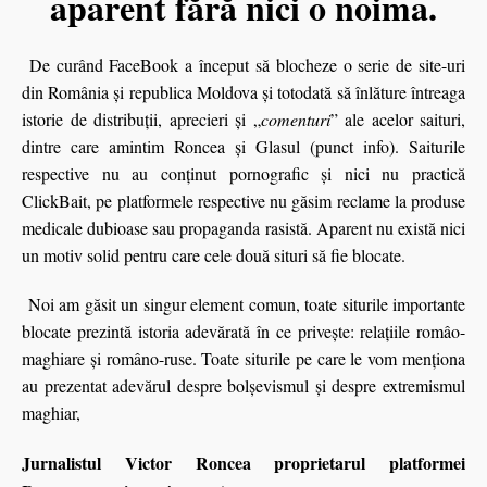
aparent fără nici o noima.
De curând FaceBook a început să blocheze o serie de site-uri
din România şi republica Moldova şi totodată să înlăture întreaga
istorie de distribuţii, aprecieri şi „
comenturi
” ale acelor saituri,
dintre care amintim Roncea și Glasul (punct info). Saiturile
respective nu au conţinut pornografic şi nici nu practică
ClickBait, pe platformele respective nu găsim reclame la produse
medicale dubioase sau propaganda rasistă. Aparent nu există nici
un motiv solid pentru care cele două situri să fie blocate.
Noi am găsit un singur element comun, toate siturile importante
blocate prezintă istoria adevărată în ce priveşte: relaţiile româo-
maghiare şi româno-ruse. Toate siturile pe care le vom menţiona
au prezentat adevărul despre bolşevismul şi despre extremismul
maghiar,
Jurnalistul Victor Roncea proprietarul platformei