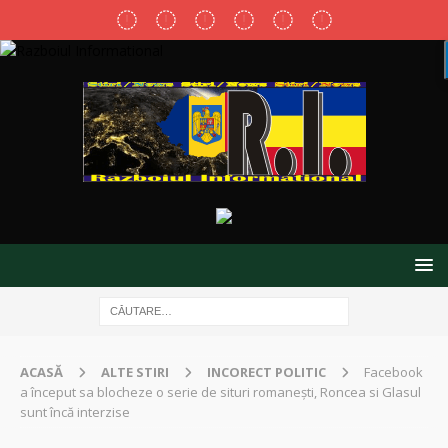
ACASĂ
ALTE STIRI
INCORECT POLITIC
Facebook
a început sa blocheze o serie de situri romanești, Roncea si Glasul
sunt încă interzise