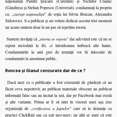
naţionalişti Pamfil Şeicaru (Curentul) şi Nichifor Crainic
(Gândirea) şi Stelian Popescu (Universul), condamnaţi la propriu
ca: „
ziarişti naţionalişti
” de soţia lui Silviu Brucan, Alexandra
Sidorovici. S-a publicat şi un volum dedicat acestui trist moment
iar acum suntem doar la un pas să repetăm istoria.
Suntem învăţaţi că „
istoria se repeta
” dar adevărul este că nu se
repeta niciodată la fel, ci întotdeauna îmbracă alte haine.
Condamnările la anii grei de temniță vor fii înlocuite de
condamnări la anonimat public.
Roncea și Glasul cenzurate dar de ce ?
Dacă auzi ca o publicaţie a fost cenzurată de gândeşti că au
făcut ceva nepotrivit, au publicat materiale obscene au publicat
informaţii false sau au incitat la ură, dar pe Facebook mai există
şi alte variante. Prima ar fi să intri în vizorul unei aşa zise
organizaţii de „
verificarea a faptelor
” care să te denunțe ca
practici ClickBait sau ca ești neo-nazy; iar altă se pare că este