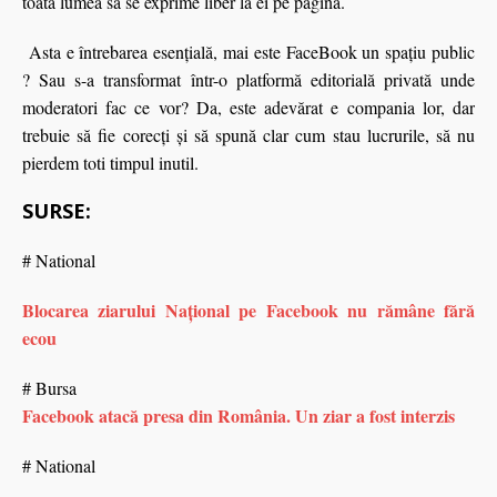
toată lumea să se exprime liber la ei pe pagină.
Asta e întrebarea esenţială, mai este FaceBook un spaţiu public
? Sau s-a transformat într-o platformă editorială privată unde
moderatori fac ce vor? Da, este adevărat e compania lor, dar
trebuie să fie corecţi şi să spună clar cum stau lucrurile, să nu
pierdem toti timpul inutil.
SURSE:
# National
Blocarea ziarului Național pe Facebook nu rămâne fără
ecou
# Bursa
Facebook atacă presa din România. Un ziar a fost interzis
# National