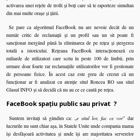
activarea unei reţele de trolli şi boţi care să te raporteze simultan
din mai multe oraşe şi ţării.
Se pare ca algoritmul FaceBook nu are nevoie decât de un
număr critic de reclamaţii şi un profil sau un sit poate fi
sancţionat mergând până la eliminarea de pe reţea şi ştergerea
totală a istoricului. Reţeaua FaceBook interacţionează cu
miliarde de utilizatori care scriu în peste 100 de limbii, prin
urmare doar foarte rar reclamaţiile utilizatorilor vor fi gestionate
de persoane fizice. În acest caz este greu de crezut că un
funcţionar ar fi analizat cu atenţie situl Roncea RO sau situl
Glasul INFO şi să decidă că nu au ce ce caută pe reţea.
FaceBook spațiu public sau privat ?
Suntem invitaţi să gândim ca: „
e situl lor, fac ce vor
” dar
lucrurile nu sunt chiar aşa, în Statele Unite unde compania mama
îşi desfăşoară activitatea şi unde îşi are majoritatea serverelor