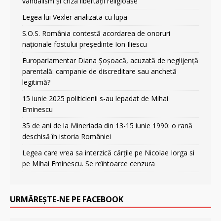
vandalism și criza libertății religioase
Legea lui Vexler analizata cu lupa
S.O.S. România contestă acordarea de onoruri
naționale fostului președinte Ion Iliescu
Europarlamentar Diana Șoșoacă, acuzată de neglijență
parentală: campanie de discreditare sau anchetă
legitimă?
15 iunie 2025 politicienii s-au lepadat de Mihai
Eminescu
35 de ani de la Mineriada din 13-15 iunie 1990: o rană
deschisă în istoria României
Legea care vrea sa interzică cărțile pe Nicolae Iorga si
pe Mihai Eminescu. Se reîntoarce cenzura
URMĂREȘTE-NE PE FACEBOOK