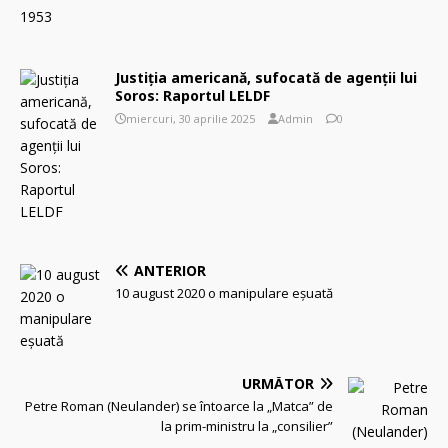
Justiția americană, sufocată de agenții lui
Soros: Raportul LELDF
miercuri, 30 aprilie 2025
Admin
0
ANTERIOR
10 august 2020 o manipulare eşuată
URMĂTOR
Petre Roman (Neulander) se întoarce la „Matca” de
la prim-ministru la „consilier”