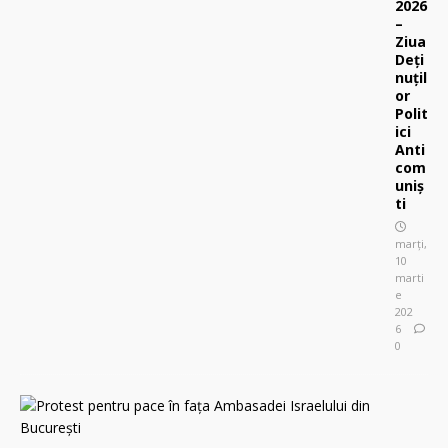
2026
–
Ziua
Deți
nuțil
or
Polit
ici
Anti
com
uniș
ti
marți,
10
marti
e
202
6
0
P
r
o