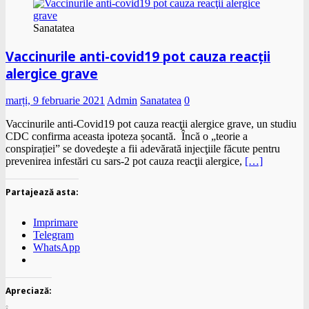
Sanatatea
Vaccinurile anti-covid19 pot cauza reacţii
alergice grave
marți, 9 februarie 2021
Admin
Sanatatea
0
Vaccinurile anti-Covid19 pot cauza reacţii alergice grave, un studiu
CDC confirma aceasta ipoteza șocantă. Încă o „teorie a
conspirației” se dovedeşte a fii adevărată injecţiile făcute pentru
prevenirea infestări cu sars-2 pot cauza reacţii alergice,
[…]
Partajează asta:
Imprimare
Telegram
WhatsApp
Apreciază: