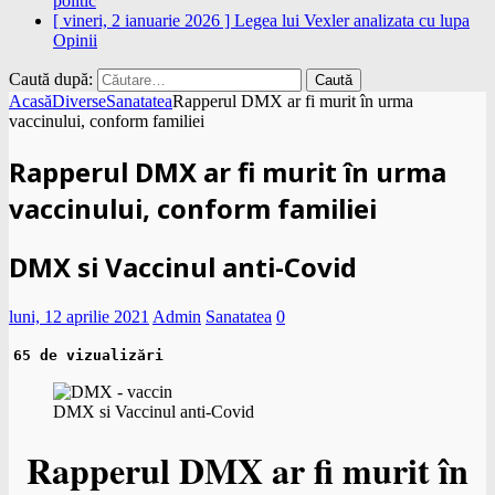
politic
[ vineri, 2 ianuarie 2026 ]
Legea lui Vexler analizata cu lupa
Opinii
Caută după:
Acasă
Diverse
Sanatatea
Rapperul DMX ar fi murit în urma
vaccinului, conform familiei
Rapperul DMX ar fi murit în urma
vaccinului, conform familiei
DMX si Vaccinul anti-Covid
luni, 12 aprilie 2021
Admin
Sanatatea
0
65 de vizualizări
DMX si Vaccinul anti-Covid
Rapperul DMX ar fi murit în