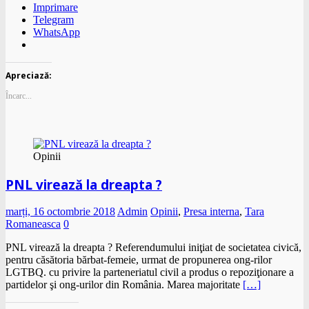
Imprimare
Telegram
WhatsApp
Apreciază:
Încarc...
Opinii
PNL virează la dreapta ?
marți, 16 octombrie 2018
Admin
Opinii
,
Presa interna
,
Tara
Romaneasca
0
PNL virează la dreapta ? Referendumului iniţiat de societatea civică,
pentru căsătoria bărbat-femeie, urmat de propunerea ong-rilor
LGTBQ. cu privire la parteneriatul civil a produs o repoziţionare a
partidelor şi ong-urilor din România. Marea majoritate
[…]