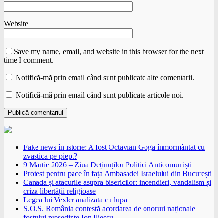
Website
Save my name, email, and website in this browser for the next
time I comment.
Notifică-mă prin email când sunt publicate alte comentarii.
Notifică-mă prin email când sunt publicate articole noi.
Fake news în istorie: A fost Octavian Goga înmormântat cu
zvastica pe piept?
9 Martie 2026 – Ziua Deținuților Politici Anticomuniști
Protest pentru pace în fața Ambasadei Israelului din București
Canada și atacurile asupra bisericilor: incendieri, vandalism și
criza libertății religioase
Legea lui Vexler analizata cu lupa
S.O.S. România contestă acordarea de onoruri naționale
fostului președinte Ion Iliescu