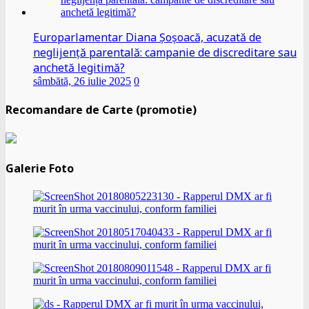
Europarlamentar Diana Șoșoacă, acuzată de
neglijență parentală: campanie de discreditare sau
anchetă legitimă?
sâmbătă, 26 iulie 2025
0
Recomandare de Carte (promotie)
Galerie Foto