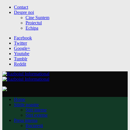
Contact
Despre noi
Cine Suntem
Proiectul
Echipa
Facebook
Twitter
Google+
Youtube
Tumblr
Reddit
Home
Stirile noastre
Stiri interne
Stiri externe
Presa interna
Bucuresti