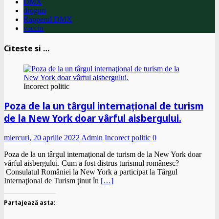
DMX
droguri
Rapperul DMX
vaccin
Citeste si …
Incorect politic
Poza de la un târgul internaţional de turism
de la New York doar vârful aisbergului.
miercuri, 20 aprilie 2022
Admin
Incorect politic
0
Poza de la un târgul internaţional de turism de la New York doar
vârful aisbergului. Cum a fost distrus turismul românesc?
Consulatul României la New York a participat la Târgul
Internaţional de Turism ţinut în
[…]
Partajează asta: