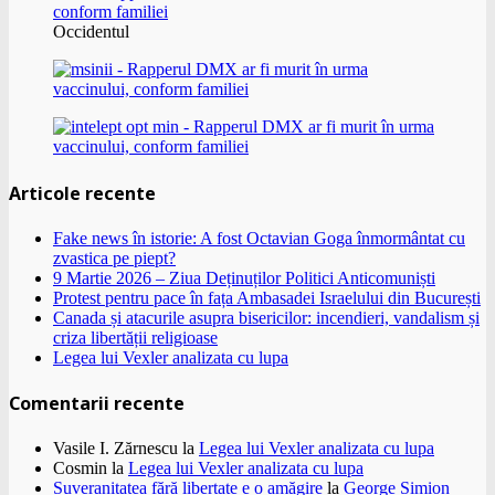
Occidentul
Articole recente
Fake news în istorie: A fost Octavian Goga înmormântat cu
zvastica pe piept?
9 Martie 2026 – Ziua Deținuților Politici Anticomuniști
Protest pentru pace în fața Ambasadei Israelului din București
Canada și atacurile asupra bisericilor: incendieri, vandalism și
criza libertății religioase
Legea lui Vexler analizata cu lupa
Comentarii recente
Vasile I. Zărnescu
la
Legea lui Vexler analizata cu lupa
Cosmin
la
Legea lui Vexler analizata cu lupa
Suveranitatea fără libertate e o amăgire
la
George Simion