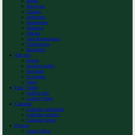
Banat
Bucovina
Crisana
Dobrogea
Maramures
Moldova
Oltenia
Tara Romaneasca
Transilvania
Basarabia
Alte stiri
Opinii
Incorect politic
Stiri false
Economic
Sport
Foto / Video
Galerie foto
Galerie Video
Calendar
Calendar nationalist
Calendar ortodox
Calendar Istoric
Diverse
Aspect Blog