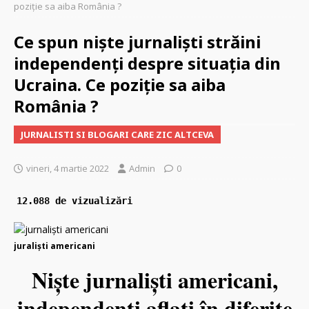
poziție sa aiba România ?
Ce spun niște jurnaliști străini
independenți despre situația din
Ucraina. Ce poziție sa aiba
România ?
JURNALISTI SI BLOGARI CARE ZIC ALTCEVA
vineri, 4 martie 2022
Admin
0
12.088 de vizualizări
juraliști americani
Niște
jurnaliști
americani,
independenți aflați în diferite