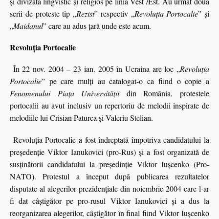
și divizată lingvistic și religios pe linia Vest /Est. Au urmat doua
serii de proteste tip „
Rezist
”
respectiv
„
Revoluţia Portocalie
” şi
„
Maidanul
” care au adus ţară unde este acum.
Revoluţia Portocalie
În 22 nov. 2004 – 23 ian. 2005 în Ucraina are loc „
Revoluţia
Portocalie
” pe care mulţi au catalogat-o ca fiind o copie a
Fenomenului Piaţa Universităţii
din România, protestele
portocalii au avut inclusiv un repertoriu de melodii inspirate de
melodiile lui Crisian Paturca şi Valeriu Stelian.
Revoluţia Portocalie a fost îndreptată împotriva candidatului la
preşedenţie Viktor Ianukovici (pro-Rus) şi a fost organizată de
susținătorii candidatului la președinție Viktor Iușcenko (Pro-
NATO). Protestul a început după publicarea rezultatelor
disputate al alegerilor prezidențiale din noiembrie 2004 care l-ar
fi dat câştigător pe pro-rusul Viktor Ianukovici şi a dus la
reorganizarea alegerilor, câştigător în final fiind Viktor Iușcenko