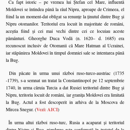
Ca fapt istoric – pe vremea lui Ştefan cel Mare,
influentă
Moldovei
se întindea până la râul Nipru, aproape de Crimeea, el
fiind la un moment-dat obligat sa renunțe la ținutul dintre Bug și
Nipru otomanilor. Teritoriul era locuit în majoritate de români,
aceştia fiind şi cei mai vechi dintre cei ce locuiau aceste
pământuri. Gheorghe Duca Vodă (n. 1620– d. 1685) era
recunoscut inclusiv de Otomanii că Mare Hatman al Ucrainei,
iar stăpânirea Moldovei în timpul domniei sale se intentarea până
la Bug.
Din păcate în urma unui război ruso-turco-austriac
(1735
-1739)
, s-a semnat
un tratat la
Constantinopol
pe 12 septembrie
1740, în urma căruia Turcia a dat Rusiei teritoriul dintre Bug și
Nipru, teritoriu locuit de români,
iar granița Moldovei era limitată
la Bug
.
Actul a fost descoperit in arhiva de la Moscova de
Vezi: AICI
Mircea Snegur. (
)
În urma altui război ruso-turc, Rusia a acaparat și teritoriul
dintre Nistru şi Bug, pierderea este confirmată în tratatul de la