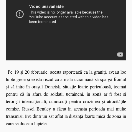
Pe 19 și 20 februarie, acesta raportează ca la graniță aveau loc
lupte grele și exista riscul ca armata ucrainiană să spargă frontul
și să intre în orașul Donetsk, situație foarte periculoasă, tocmai
pentru că în afară de soldații ucraineni, în zonă ar fi fost și
teroriști internaționali, cunoscuți pentru cruzimea și atrocitățile
comise. Russel Bentley a făcut în aceasta perioada mai multe
transmisii live dintr-un sat aflat la distanță foarte mică de zona în
care se duceau luptele.