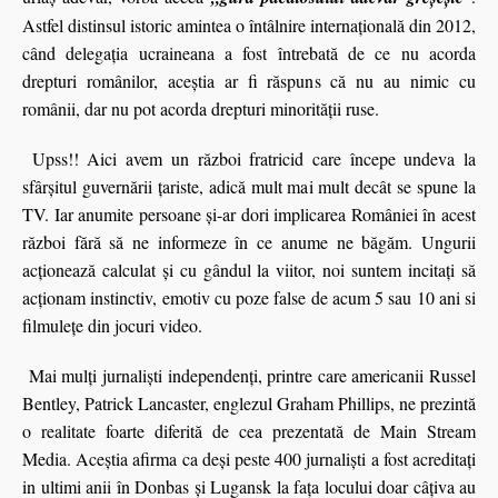
Astfel distinsul istoric amintea o întâlnire internaţională din 2012,
când delegaţia ucraineana a fost întrebată de ce nu acorda
drepturi românilor, aceştia ar fi răspuns că nu au nimic cu
românii, dar nu pot acorda drepturi minorităţii ruse.
Upss!! Aici avem un război fratricid care începe undeva la
sfârşitul guvernării ţariste, adică mult mai mult decât se spune la
TV. Iar anumite persoane şi-ar dori implicarea României în acest
război fără să ne informeze în ce anume ne băgăm. Ungurii
acționează calculat și cu gândul la viitor, noi suntem incitați să
acționam instinctiv, emotiv cu poze false de acum 5 sau 10 ani si
filmulețe din jocuri video.
Mai mulți jurnaliști independenți, printre care americanii Russel
Bentley, Patrick Lancaster, englezul Graham Phillips, ne prezintă
o realitate foarte diferită de cea prezentată de Main Stream
Media. Aceștia afirma ca deși peste 400 jurnaliști a fost acreditați
in ultimi anii în Donbas și Lugansk la fața locului doar câțiva au