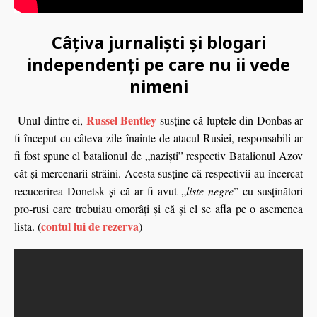
Câțiva jurnaliști și blogari
independenți pe care nu ii vede
nimeni
Russel Bentley
Unul dintre ei,
susţine că luptele din Donbas ar
fi început cu câteva zile înainte de atacul Rusiei, responsabili ar
fi fost spune el batalionul de „nazişti” respectiv Batalionul Azov
cât şi mercenarii străini. Acesta susţin
e
că respectivii au încercat
recucerirea Donetsk şi că ar fi avut „
liste negre
” cu susţinători
pro-rusi care trebuiau omorâţi şi că şi el se afla pe o asemenea
contul lui de rezerva
lista. (
)