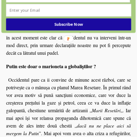
mai bun moment să ne aruncăm şi să facem declaraţii belicoase
pe care nici Statele Unite nu prea se grăbesc să le facă.
Orice amestec în războiul din Ucraina ar putea duce la al treilea
Subscribe Now
război mondial şi la o iminentă distrugerea a civilizaţiei actuale,
în acest moment este clar că Occidentul nu va interveni într-un
mod direct, prin urmare declarațiile noastre nu pot fi percepute
decât ca lătratul unui pudel.
Putin este doar o marioneta a globaliștilor ?
Occidentul pare ca ii convine de minune acest război, care se
potrivește ca o mănușa cu planul Marea Resetare. În primul rând
vor avea motiv să pună sancţiuni economice, care vor duce la
creşterea preţului la gaze şi petrol, ceea ce va duce la inflaţie
galopantă, chestiune urmărită de artizanii „
Marii Resetări
„. Iar
mai apoi îşi vor relansa propaganda dihotomică care spune că
avem de ales intre două chestii „
dacă nu ne place aici să
mergem la Putin
”. Mai apoi vom avea o alta criza a refugiirilor,