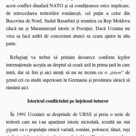
acest conflict dinafară NATO şi să condiţioneze orice implicare,
de retrocedarea teritoriilor româneşti, cel puţin a celor din
Bucovina de Nord, Sudul Basarbiei şi reunirea cu Rep Moldova
(dacă nu şi Maramureşul istoric
si Pocuția
). Dacă Ucraina nu
vrea sa facă astfel de concesiuni atunci sa ceara ajutor in alta
parte.
Refugiaţi va trebui să primim deoarece conform legilor
internaţionale aceştia au dreptul să ceară azil în prima
ț
ară în care
intră, dar să fim şi aici atenţi să nu ne trezim cu o „
triere
” de
genul cei cu studii superioare în Germania şi prostimea săracă să
rămână aici.
Istoricul conflictului pe înţelesul tuturor
În 1991 Ucrainei se desprinde de URSS şi preia o serie de
teritorii care nu i-au aparţinut istoric niciodată, rezultă un stat
gigant cu o populaţie etnică variată, români, polonezi, tătari, ruşi