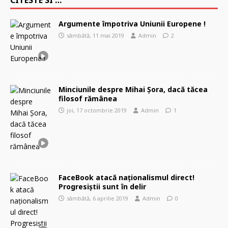
Argumente împotriva Uniunii Europene !
sâmbătă, 11 mai 2019
Admin
2
Minciunile despre Mihai Șora, dacă tăcea
filosof rămânea
joi, 17 octombrie 2019
Admin
1
FaceBook atacă naționalismul direct!
Progresiștii sunt în delir
sâmbătă, 6 aprilie 2019
Admin
0