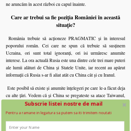
ne aruncăm în acest război cu capul înainte.
Care ar trebui sa fie pozi
ția României în această
situație?
România trebuie să acţioneze PRAGMATIC şi în interesul
poporului român. Cei care ne spun că trebuie să susţinem
Ucraina, ori sunt total ignoranţi, ori isi urmăresc anumite
interese. La ora actuală Rusia este una dintre cele trei mare puteri
ale lumii alături de China şi Statele Unite, iar recent au apărut
informaţii că Rusia s-ar fi aliat atât cu China cât şi cu Iranul.
Este posibil să existe şi anumite înţelegeri pe care le-a făcut deja
cu alte ţări. Vedem că şi China se pregateste sa atace Taiwanul,
chestie ignorată de televiziuni, lucru ce arata că ar putea exista o
Subscrie listei nostre de mail
înţelegere între ruşi şi chinezi- pe principiul, noi luăm Ucraina,
Pentru a ramane in legatura sa putem sa iti trimitem noutati
voi luaţi Taiwanul. Este posibil să existe anumite înţelegeri şi cu
alte ţări inclusiv țări din Uniunea Europeană. Acesta nu este cel