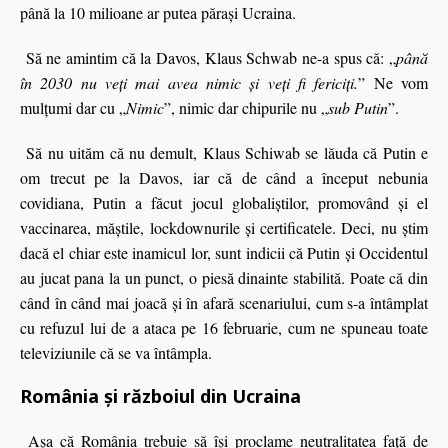
până la 10 milioane ar putea părași Ucraina.
Să ne amintim că la Davos, Klaus Schwab ne-a spus că: „
până
în 2030 nu veţi mai avea nimic şi veţi fi fericiţi.
” Ne vom
mulţumi dar cu „
Nimic
”, nimic dar chipurile nu „
sub Putin
”.
Să nu uităm că nu demult, Klaus Schiwab se lăuda că Putin e
om trecut pe la Davos, iar că de când a început nebunia
covidiana, Putin a făcut jocul globaliştilor, promovând şi el
vaccinarea, măştile, lockdownurile şi certificatele. Deci, nu ştim
dacă el chiar este inamicul lor, sunt indicii că Putin şi Occidentul
au jucat pana la un punct, o piesă dinainte stabilită. Poate că din
când în când mai joacă şi în afară scenariului, cum s-a întâmplat
cu refuzul lui de a ataca pe 16 februarie, cum ne spuneau toate
televiziunile că se va întâmpla.
România și războiul din Ucraina
Aşa că România trebuie să îşi proclame neutralitatea faţă de