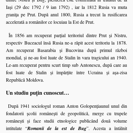
Iaşi (29 dec 1792 / 9 ian 1792) , iar la 1812 Rusia va muta
granița pe Prut. După anul 1800, Rusia a trecut la rusificarea
accelerată a românilor ce locuiau la Est de Prut.
În 1856 am recuperat parțial teritoriul dintre Prut și Nistru,
respectiv Buceacul însă Rusia ne-a răpit acest teritoriu la 1878.
Am recuperat Basarabia şi Bucovina după primul război
mondial, și ne-au fost luate de Stalin în vara tragicului an 1940.
Le-am recuperat pentru scurt timp sub Antonescu, după care au
fost luate de Stalin și împărțite între Ucraina și aşa-zisa
Republică Moldova.
Un studiu puțin cunoscut…
După 1941 sociologul roman Anton Golopențiaunul unul din
fondatorii școlii românești de geopolitică, merge cu trupele
româneşti şi face studii etnologice publicând două volume
intitulate “
Romanii de la est de Bug
”. Acesta a întâlnit