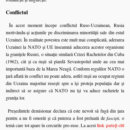
Conflictul
În acest moment începe conflictul Ruso-Ucrainean, Rusia
motivându-şi acţiunile pe discriminarea minorităţii sale din estul
Ucrainei. În realitate povestea este mult mai complicată, aderarea
Ucrainei la NATO şi UE înseamnă aducerea acestor organisme
la granițele Rusiei, o situație similară Crizei Rachetelor din Cuba
(1962), cât şi ca rușii să piardă Sevastopolul unde au cea mai
importantă baza de la Marea Neagă. Conform regulilor NATO o
ţară aflată în conflict nu poate adera, astfel ruşii au ocupat regiuni
din Ucraina majoritar ruseşti spre a îşi proteja populaţia dar şi
indirect să se asigure că NATO nu îşi va aduce rachetele la
graniţa lor.
Preşedintele demisionar declara că este nevoit să fugă din ţara
pentru a nu fi omorât şi că puterea a fost preluată de
fascişti
, o
link puteți citi
temă care tot apare în cercurile pro-ruse. La acest