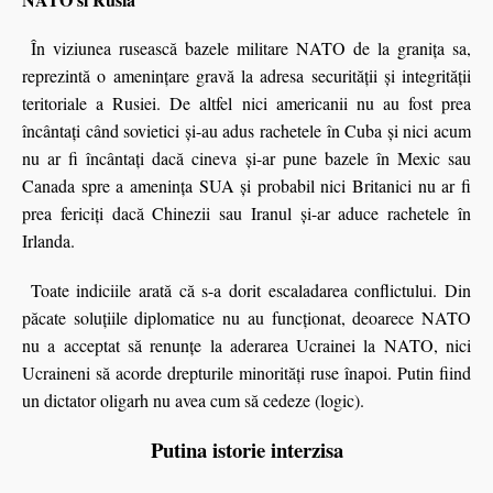
În viziunea rusească bazele militare NATO de la graniţa sa,
reprezintă o amenințare gravă la adresa securității și integrității
teritoriale a Rusiei. De altfel nici americanii nu au fost prea
încântaţi când sovietici şi-au adus rachetele în Cuba și nici acum
nu ar fi încântați dacă cineva și-ar pune bazele în Mexic sau
Canada spre a amenința SUA şi probabil nici Britanici nu ar fi
prea fericiți dacă Chinezii sau Iranul şi-ar aduce rachetele în
Irlanda.
Toate indiciile arată că s-a dorit escaladarea conflictului. Din
păcate soluţiile diplomatice nu au funcţionat, deoarece NATO
nu a acceptat să renunţe la aderarea Ucrainei la NATO, nici
Ucraineni să acorde drepturile minorităţi ruse înapoi. Putin fiind
un dictator oligarh nu avea cum să cedeze (logic).
Putina istorie interzisa