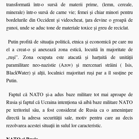
transformată într-o sursă de materii prime, (lemn, cereale,
minerale) într-o sursă de carne vie; femei şi chiar minori pentru
bordelurile din Occident şi videocheat, țara devine o groapă de
gunoi, unde se aduc tone de materiale toxice şi greu de reciclat.
Putin profită de situaţia politică, etnica şi economică pe care nu
el a creat-o şi anexează zona estică, locuită în majoritate de
„ruşi”. Zona
ocupata
este atacată şi harțuită de unităţii
paramilitare neo-nazistie (Azov) şi mercenari străini ( Isis,
BlackWater) şi alţii, localnici majoritari ruşi par a îl susţine pe
Putin.
Faptul că NATO şi-a adus baze militare tot mai aproape de
Rusia şi faptul că Ucraina intenţiona să aibă baze militare NATO
pe teritoriul său, a fost considerat de Rusia ca o ameninţare
directă la adresa securităţii sale, motiv pentru care au decis
rezolvarea acestei situaţii
in sulul lor caracteristic.
NATO si Rusia