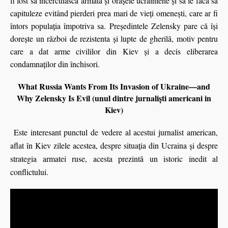
fi fost să încercuiască armata și orașele ucrainiene și să le facă să
capituleze evitând pierderi prea mari de vieți omenești, care ar fi
întors populația împotriva sa. Președintele Zelensky pare că își
dorește un război de rezistenta și lupte de gherilă, motiv pentru
care a dat arme civililor din Kiev și a decis eliberarea
condamnaților din închisori.
What Russia Wants From Its Invasion of Ukraine—and
Why Zelensky Is Evil (unul dintre jurnaliști americani in
Kiev)
Este interesant punctul de vedere al acestui jurnalist american,
aflat în Kiev zilele acestea, despre situația din Ucraina și despre
strategia armatei ruse, acesta prezintă un istoric inedit al
conflictului.