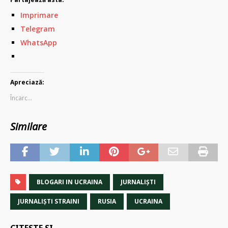
Imprimare
Telegram
WhatsApp
Apreciază:
Încarc...
Similare
BLOGARI IN UCRAINA
JURNALIȘTI
JURNALIȘTI STRAINI
RUSIA
UCRAINA
CITESTE SI …