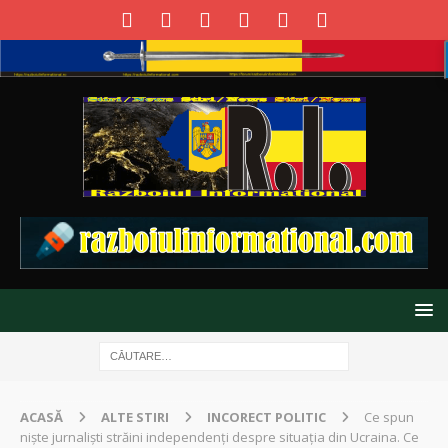
ACASĂ
ALTE STIRI
INCORECT POLITIC
Ce spun
niște jurnaliști străini independenți despre situația din Ucraina. Ce