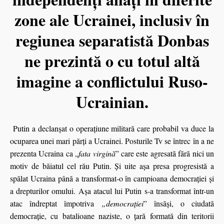
zone ale Ucrainei, inclusiv în
regiunea separatistă
Donbas
ne prezintă o cu totul altă
imagine a conflictului Ruso-
Ucrainian.
Putin
a declanşat o operaţiune militară care probabil va duce la
ocuparea unei mari părţi a Ucrainei. Posturile Tv se întrec în a ne
prezenta Ucraina ca „
fata virgină
” care este agresată fără nici un
motiv de băiatul cel rău Putin. Şi uite aşa presa progresistă a
spălat Ucraina până a transformat-o în campioana democraţiei şi
a drepturilor omului. Așa atacul lui Putin s-a transformat într-un
atac îndreptat împotriva
„democraţiei
” însăşi, o ciudată
democraţie, cu batalioane naziste, o țară formată din teritorii