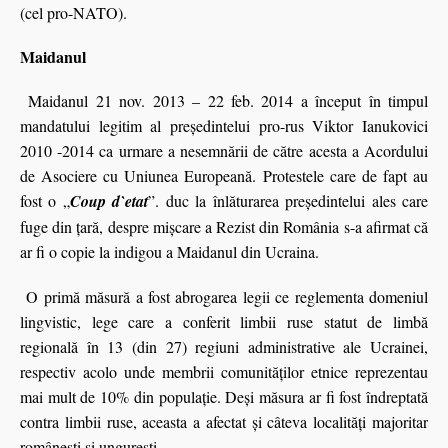
(cel pro-NATO).
Maidanul
Maidanul 21 nov. 2013 – 22 feb. 2014 a început în timpul
mandatului legitim al preşedintelui pro-rus Viktor Ianukovici
2010 -2014 ca urmare a nesemnării de către acesta a Acordului
de Asociere cu Uniunea Europeană. Protestele care de fapt au
fost o „
Coup
d`etat
”. duc la înlăturarea preşedintelui ales care
fuge din ţară, despre mişcare a Rezist din România s-a afirmat că
ar fi o copie la indigou a Maidanul din Ucraina.
O primă măsură a fost abrogarea legii ce reglementa domeniul
lingvistic, lege care a conferit limbii ruse statut de limbă
regională în 13 (din 27) regiuni administrative ale Ucrainei,
respectiv acolo unde membrii comunităților etnice reprezentau
mai mult de 10% din populație. Deși măsura ar fi fost îndreptată
contra limbii ruse, aceasta a afectat și câteva localități majoritar
românești și ungurești.