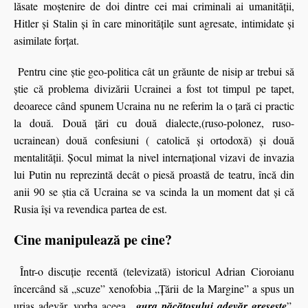
lăsate moştenire de doi dintre cei mai criminali ai umanităţii,
Hitler şi Stalin și în care minoritățile sunt agresate, intimidate și
asimilate forțat.
Pentru cine ştie geo-politica cât un grăunte de nisip ar trebui să
ştie că problema divizării Ucrainei a fost tot timpul pe tapet,
deoarece când spunem Ucraina nu ne referim la o ţară ci practic
la două. Două ţări cu două dialecte,(ruso-polonez, ruso-
ucrainean) două confesiuni ( catolică și ortodoxă) şi două
mentalităţii. Şocul mimat la nivel internaţional vizavi de invazia
lui Putin nu reprezintă decât o piesă proastă de teatru, încă din
anii 90 se ştia că Ucraina se va scinda la un moment dat şi că
Rusia îşi va revendica partea de est.
Cine manipulează pe cine?
Într-o discuţie recentă (televizată) istoricul Adrian Cioroianu
încercând să „scuze” xenofobia „Ţării de la Margine” a spus un
uriaş adevăr, vorba aceea
„gura păcătosului adevăr greşeşte
”.