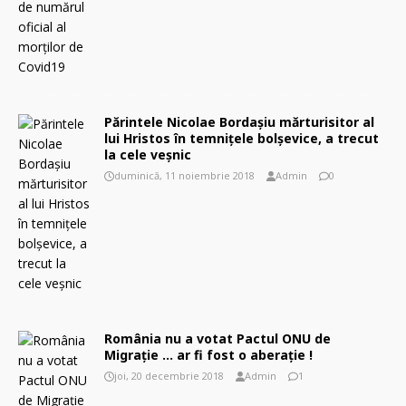
Părintele Nicolae Bordaşiu mărturisitor al
lui Hristos în temnițele bolșevice, a trecut
la cele veșnic
duminică, 11 noiembrie 2018
Admin
0
România nu a votat Pactul ONU de
Migraţie … ar fi fost o aberaţie !
joi, 20 decembrie 2018
Admin
1