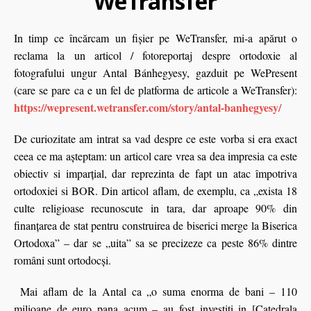
WeTransfer
In timp ce încărcam un fișier pe WeTransfer, mi-a apărut o
reclama la un articol / fotoreportaj despre ortodoxie al
fotografului ungur Antal Bánhegyesy, gazduit pe WePresent
(care se pare ca e un fel de platforma de articole a WeTransfer):
https://wepresent.wetransfer.com/story/antal-banhegyesy/
De curiozitate am intrat sa vad despre ce este vorba si era exact
ceea ce ma așteptam: un articol care vrea sa dea impresia ca este
obiectiv si imparțial, dar reprezinta de fapt un atac împotriva
ortodoxiei si BOR. Din articol aflam, de exemplu, ca „exista 18
culte religioase recunoscute in tara, dar aproape 90% din
finanțarea de stat pentru construirea de biserici merge la Biserica
Ortodoxa” – dar se „uita” sa se precizeze ca peste 86% dintre
români sunt ortodocşi.
Mai aflam de la Antal ca „o suma enorma de bani – 110
milioane de euro pana acum – au fost investiți in [Catedrala