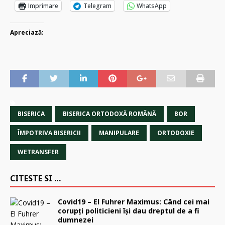
Imprimare
Telegram
WhatsApp
Apreciază:
BISERICA
BISERICA ORTODOXĂ ROMÂNĂ
BOR
ÎMPOTRIVA BISERICII
MANIPULARE
ORTODOXIE
WETRANSFER
CITESTE SI …
Covid19 – El Fuhrer Maximus: Când cei mai
corupţi politicieni îşi dau dreptul de a fi
dumnezei