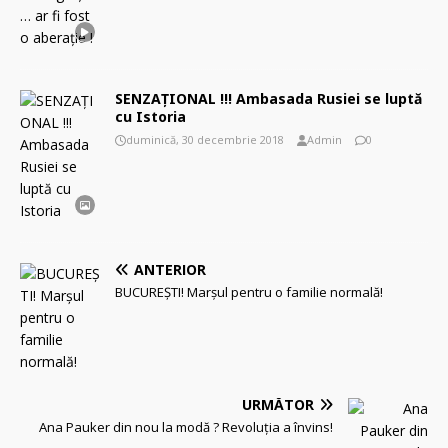
SENZAȚIONAL !!! Ambasada Rusiei se luptă
cu Istoria
duminică, 30 decembrie 2018
Admin
0
ANTERIOR
BUCUREŞTI! Marşul pentru o familie normală!
URMĂTOR
Ana Pauker din nou la modă ? Revoluția a învins!