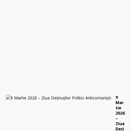
i
,
2
9
a
p
r
i
l
i
e
2
0
2
6
0
9
Mar
tie
2026
–
Ziua
Deți