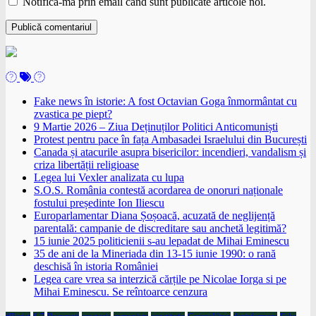
Notifică-mă prin email când sunt publicate articole noi.
Fake news în istorie: A fost Octavian Goga înmormântat cu
zvastica pe piept?
9 Martie 2026 – Ziua Deținuților Politici Anticomuniști
Protest pentru pace în fața Ambasadei Israelului din București
Canada și atacurile asupra bisericilor: incendieri, vandalism și
criza libertății religioase
Legea lui Vexler analizata cu lupa
S.O.S. România contestă acordarea de onoruri naționale
fostului președinte Ion Iliescu
Europarlamentar Diana Șoșoacă, acuzată de neglijență
parentală: campanie de discreditare sau anchetă legitimă?
15 iunie 2025 politicienii s-au lepadat de Mihai Eminescu
35 de ani de la Mineriada din 13-15 iunie 1990: o rană
deschisă în istoria României
Legea care vrea sa interzică cărțile pe Nicolae Iorga si pe
Mihai Eminescu. Se reîntoarce cenzura