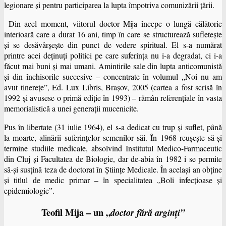
legionare şi pentru participarea la lupta împotriva comunizării ţării.
Din acel moment, viitorul doctor Mija începe o lungă călătorie
interioară care a durat 16 ani, timp în care se structurează sufleteşte
şi se desăvârşeşte din punct de vedere spiritual. El s-a numărat
printre acei deţinuţi politici pe care suferinţa nu i-a degradat, ci i-a
făcut mai buni şi mai umani. Amintirile sale din lupta anticomunistă
şi din închisorile succesive – concentrate în volumul „Noi nu am
avut tinereţe”, Ed. Lux Libris, Braşov, 2005 (cartea a fost scrisă în
1992 şi avusese o primă ediţie în 1993) – rămân referenţiale în vasta
memorialistică a unei generaţii mucenicite.
Pus în libertate (31 iulie 1964), el s-a dedicat cu trup şi suflet, până
la moarte, alinării suferinţelor semenilor săi. În 1968 reuşeşte să-şi
termine studiile medicale, absolvind Institutul Medico-Farmaceutic
din Cluj şi Facultatea de Biologie, dar de-abia în 1982 i se permite
să-şi susţină teza de doctorat în Ştiinţe Medicale. În acelaşi an obţine
şi titlul de medic primar – în specialitatea „Boli infecţioase şi
epidemiologie”.
Teofil Mija – un „
doctor fără arginţi”