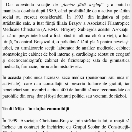
Dar adevărata vocaţie de „
doctor fără arginţi
” şi-a putut-o
manifesta de-abia după 1989, când posibilităţile de a activa pe tărâm
social au crescut considerabil. În 1993, din iniţiativa şi prin
strădaniile sale, a luat fiinţă filiala Braşov a Asociaţiei Filantropice
Medicale Christiana (A.F.M.C-Braşov). Sub egida acestei Asociaţii,
al cărui preşedinte local a fost până în ultima clipă a vieţii, a luat
fiinţă, în centrul Braşovului, o policlinică fără plată pentru nevoiaşii
urbei, cu următoarele secţii: laborator de analize medicale; cabinet
stomatologic; cabinet de boli interne şi cardiologie (dotat cu ecograf
şi electrocardiograf); cabinet de fizioterapie; sală de gimnastică
medicală; farmacie; birou administrativ etc.
În această policlinică lucrează zece medici (pensionari sau încă în
activitate), care dau consultaţii şi prescriu tratamente gratuit, iar
beneficiari sunt membri a circa 400 de familii sărace recomandate de
parohiile din oraş, dar şi foşti deţinuţi politici sau veterani de război.
Teofil Mija – în slujba comunității
În 1999, Asociaţia Christiana-Braşov, prin strădania lui, a reuşit să
încheie un contract de închiriere cu Grupul Şcolar de Construcţii-