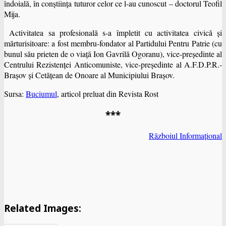
îndoială, în conştiinţa tuturor celor ce l-au cunoscut – doctorul Teofil
Mija.
Activitatea sa profesională s-a împletit cu activitatea civică şi
mărturisitoare: a fost membru-fondator al Partidului Pentru Patrie (cu
bunul său prieten de o viaţă Ion Gavrilă Ogoranu), vice-preşedinte al
Centrului Rezistenţei Anticomuniste, vice-preşedinte al A.F.D.P.R.-
Braşov şi Cetăţean de Onoare al Municipiului Braşov.
Sursa:
Buciumul
, articol preluat din Revista Rost
***
Războiul Informațional
Related Images: