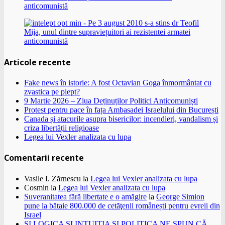
Articole recente
Fake news în istorie: A fost Octavian Goga înmormântat cu
zvastica pe piept?
9 Martie 2026 – Ziua Deținuților Politici Anticomuniști
Protest pentru pace în fața Ambasadei Israelului din București
Canada și atacurile asupra bisericilor: incendieri, vandalism și
criza libertății religioase
Legea lui Vexler analizata cu lupa
Comentarii recente
Vasile I. Zărnescu
la
Legea lui Vexler analizata cu lupa
Cosmin
la
Legea lui Vexler analizata cu lupa
Suveranitatea fără libertate e o amăgire
la
George Simion
pune la bătaie 800.000 de cetăţenii românești pentru evreii din
Israel
ȘI LOGICA ȘI INTUIȚIA ȘI POLITICA NE SPUN CĂ