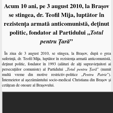
Acum 10 ani, pe 3 august 2010, la Braşov
se stingea, dr. Teofil Mija, luptător în
rezistenţa armată anticomunistă, deţinut
politic, fondator al Partidului „
Totul
”
pentru Ţară
În ziua de 3 august 2010, se stingea, la Braşov, după o grea
suferinţă, dr. Teofil Mija, luptător în rezistenţa armată anticomunistă,
deţinut politic, fondator în 1993 (alături de alţi supravieţuitori ai
persecuţiilor comuniste) al Partidului „
Totul pentru Ţară
” (numit
multă vreme din motive restrictiv-politice „
Pentru Patrie
”).
Întemeietor al aşezământului socio-medical Christiana din Braşov și
cetăţean de onoare al Braşovului.