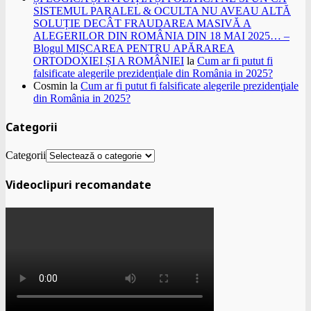
SISTEMUL PARALEL & OCULTA NU AVEAU ALTĂ
SOLUȚIE DECÂT FRAUDAREA MASIVĂ A
ALEGERILOR DIN ROMÂNIA DIN 18 MAI 2025… –
Blogul MIȘCAREA PENTRU APĂRAREA
ORTODOXIEI ȘI A ROMÂNIEI
la
Cum ar fi putut fi
falsificate alegerile prezidenţiale din România in 2025?
Cosmin
la
Cum ar fi putut fi falsificate alegerile prezidenţiale
din România in 2025?
Categorii
Categorii
Videoclipuri recomandate