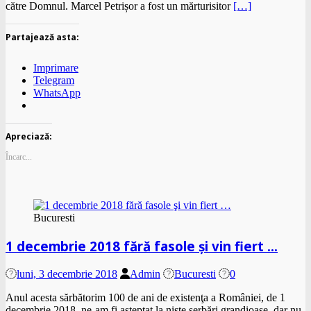
către Domnul. Marcel Petrișor a fost un mărturisitor
[…]
Partajează asta:
Imprimare
Telegram
WhatsApp
Apreciază:
Încarc...
Bucuresti
1 decembrie 2018 fără fasole şi vin fiert …
luni, 3 decembrie 2018
Admin
Bucuresti
0
Anul acesta sărbătorim 100 de ani de existenţa a României, de 1
decembrie 2018, ne-am fi aşteptat la nişte serbări grandioase, dar nu