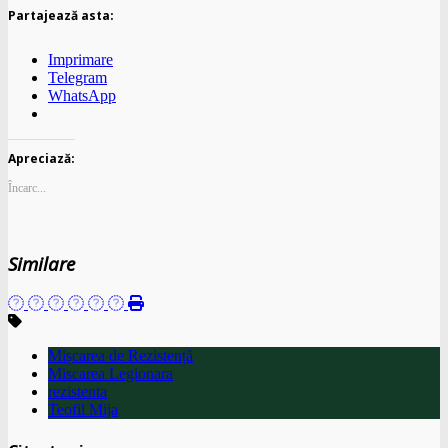
Partajează asta:
Imprimare
Telegram
WhatsApp
Apreciază:
Încarc...
Similare
Mișcarea de Rezistență
Miscarea Legionara
rezistenta
Teofil Mija