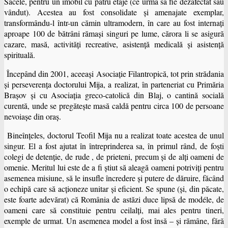
Săcele, pentru un imobil cu patru etaje (ce urma să fie dezafectat sau
vândut). Acestea au fost consolidate şi amenajate exemplar,
transformându-l într-un cămin ultramodern, în care au fost internaţi
aproape 100 de bătrâni rămaşi singuri pe lume, cărora li se asigură
cazare, masă, activităţi recreative, asistenţă medicală şi asistenţă
spirituală.
Începând din 2001, aceeaşi Asociaţie Filantropică, tot prin strădania
şi perseverenţa doctorului Mija, a realizat, în parteneriat cu Primăria
Braşov şi cu Asociaţia greco-catolică din Blaj, o cantină socială
curentă, unde se pregăteşte masă caldă pentru circa 100 de persoane
nevoiaşe din oraş.
Bineînţeles, doctorul Teofil Mija nu a realizat toate acestea de unul
singur. El a fost ajutat în întreprinderea sa, în primul rând, de foşti
colegi de detenţie, de rude , de prieteni, precum şi de alţi oameni de
omenie. Meritul lui este de a fi ştiut să aleagă oameni potriviţi pentru
asemenea misiune, să le insufle încredere şi putere de dăruire, făcând
o echipă care să acţioneze unitar şi eficient. Se spune (şi, din păcate,
este foarte adevărat) că România de astăzi duce lipsă de modéle, de
oameni care să constituie pentru ceilalţi, mai ales pentru tineri,
exemple de urmat. Un asemenea model a fost însă – şi rămâne, fără