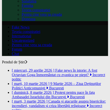
Sanatatea
Familia
Teoria conspiratiei
Pentru cine vrea sa creada
Doneaza
Fake News
Teoria conspiratiei
International
Uncategorized
Pentru cine vrea sa creada
Forum
Chat
Pendul de Știri
[ miercuri, 29 aprilie 2026 ]
Fake news în istorie: A fost
Octavian Goga înmormântat cu zvastica pe piept?
Incorect
politic
[ marți, 10 martie 2026 ]
9 Martie 2026 – Ziua Deținuților
Politici Anticomuniști
Bucuresti
[ duminică, 8 martie 2026 ]
Protest pentru pace în fața
Ambasadei Israelului din București
Bucuresti
[ marți, 3 martie 2026 ]
Canada și atacurile asupra bisericilor:
incendieri, vandalism și criza libertății religioase
Incorect