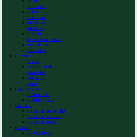
Banat
Bucovina
Crisana
Dobrogea
Maramures
Moldova
Oltenia
Tara Romaneasca
Transilvania
Basarabia
Alte stiri
Opinii
Incorect politic
Stiri false
Economic
Sport
Foto / Video
Galerie foto
Galerie Video
Calendar
Calendar nationalist
Calendar ortodox
Calendar Istoric
Diverse
Aspect Blog