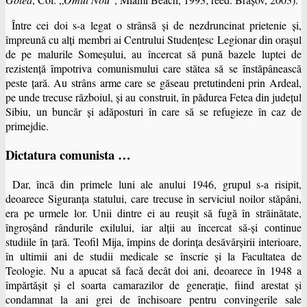
Între cei doi s-a legat o strânsă şi de nezdruncinat prietenie şi,
împreună cu alţi membri ai Centrului Studenţesc Legionar din oraşul
de pe malurile Someşului, au încercat să pună bazele luptei de
rezistenţă împotriva comunismului care stătea să se înstăpânească
peste ţară. Au strâns arme care se găseau pretutindeni prin Ardeal,
pe unde trecuse războiul, şi au construit, în pădurea Fetea din judeţul
Sibiu, un buncăr şi adăposturi în care să se refugieze în caz de
primejdie.
Dictatura comunista …
Dar, încă din primele luni ale anului 1946, grupul s-a risipit,
deoarece Siguranţa statului, care trecuse în serviciul noilor stăpâni,
era pe urmele lor. Unii dintre ei au reuşit să fugă în străinătate,
îngroşând rândurile exilului, iar alţii au încercat să-şi continue
studiile în ţară. Teofil Mija, împins de dorinţa desăvârşirii interioare,
în ultimii ani de studii medicale se înscrie şi la Facultatea de
Teologie. Nu a apucat să facă decât doi ani, deoarece în 1948 a
împărtăşit şi el soarta camarazilor de generaţie, fiind arestat şi
condamnat la ani grei de închisoare pentru convingerile sale