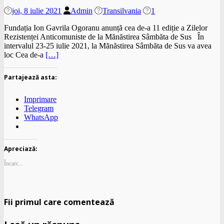
joi, 8 iulie 2021
Admin
Transilvania
1
Fundația Ion Gavrila Ogoranu anunță cea de-a 11 ediție a Zilelor
Rezistenței Anticomuniste de la Mănăstirea Sâmbăta de Sus În
intervalul 23-25 iulie 2021, la Mănăstirea Sâmbăta de Sus va avea
loc Cea de-a
[…]
Partajează asta:
Imprimare
Telegram
WhatsApp
Apreciază:
Încarc...
Fii primul care comentează