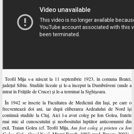
Teofil Mija s-a născut la 11 septembrie 1923, în comuna Bratei,
judeţul Sibiu. Studiile liceale şi le-a început la Dumbrăveni (unde a
intrat în Frăţiile de Cruce) şi le-a terminat la Sighişoara.
În 1942 se înscrie la Facultatea de Medicină din Iaşi, pe care o
frecventează doi ani, iar după eliberarea Ardealului de Nord îşi
continuă studiile la Cluj. Aici l-a avut coleg pe Ion Golea, fratele
mai mic al cunoscutului şi neobositului luptător anticomunist din
exil, Traian Golea (cf. Teofil Mija,
Am fost coleg şi prieten cu Ion
Golea
, Col. „
Omul Nou
”, Miami Beach, 1993; reed. Braşov, 2003).