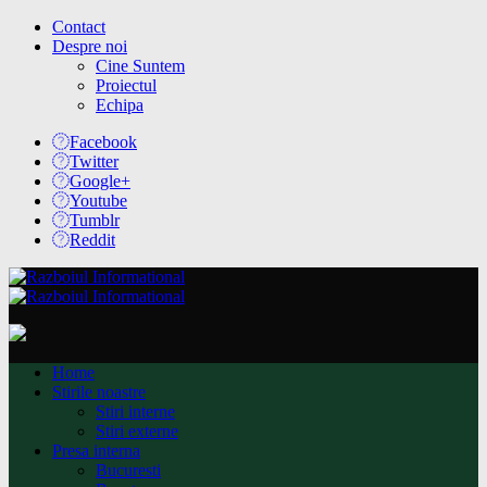
Contact
Despre noi
Cine Suntem
Proiectul
Echipa
Facebook
Twitter
Google+
Youtube
Tumblr
Reddit
Home
Stirile noastre
Stiri interne
Stiri externe
Presa interna
Bucuresti