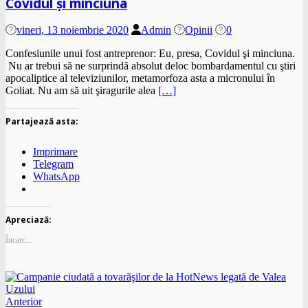
Covidul şi minciuna
vineri, 13 noiembrie 2020
Admin
Opinii
0
Confesiunile unui fost antreprenor: Eu, presa, Covidul şi minciuna.
Nu ar trebui să ne surprindă absolut deloc bombardamentul cu ştiri
apocaliptice al televiziunilor, metamorfoza asta a micronului în
Goliat. Nu am să uit şiragurile alea
[…]
Partajează asta:
Imprimare
Telegram
WhatsApp
Apreciază:
Încarc...
Anterior