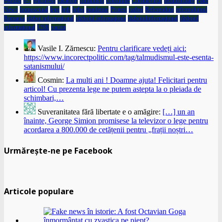
#Rezist
6-7
Bucuresti
casatorie
comunism
constitutie
CoronaVirus
dezinformare
Fake
News
homosexual
lege
lgtb
lgtbq
pandemie
Protest
razboi
Referendum
referendumul
Romania
război informaţional
războiul informaţiona
războiulinformaţional
războiul
informaţional
USR
vaccin
Vasile I. Zărnescu:
Pentru clarificare vedeți aici:
https://www.incorectpolitic.com/tag/talmudismul-este-esenta-
satanismului/
Cosmin:
La multi ani ! Doamne ajuta! Felicitari pentru
articol! Cu prezenta lege ne putem astepta la o pleiada de
schimbari,…
Suveranitatea fără libertate e o amăgire:
[…] un an
înainte, George Simion promisese la televizor o lege pentru
acordarea a 800.000 de cetățenii pentru „frații noștri…
Urmărește-ne pe Facebook
Articole populare