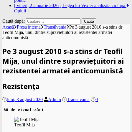
politic
[ vineri, 2 ianuarie 2026 ]
Legea lui Vexler analizata cu lupa
Opinii
Caută după:
Acasă
Presa interna
Transilvania
Pe 3 august 2010 s-a stins dr
Teofil Mija, unul dintre supraviețuitori ai rezistentei armatei
anticomunistă
Pe 3 august 2010 s-a stins dr Teofil
Mija, unul dintre supraviețuitori ai
rezistentei armatei anticomunistă
Rezistența
luni, 3 august 2020
Admin
Transilvania
0
60 de vizualizări
Teofil Mija