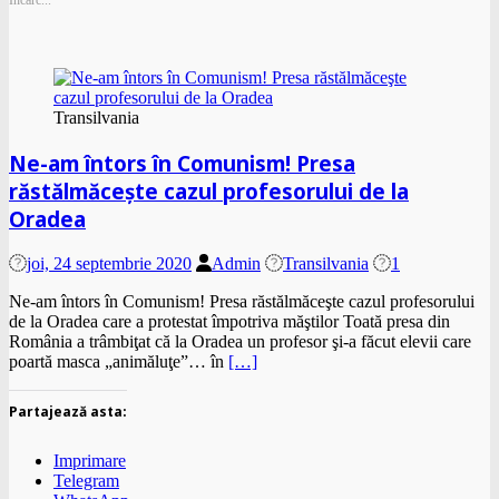
Încarc...
Transilvania
Ne-am întors în Comunism! Presa
răstălmăceşte cazul profesorului de la
Oradea
joi, 24 septembrie 2020
Admin
Transilvania
1
Ne-am întors în Comunism! Presa răstălmăceşte cazul profesorului
de la Oradea care a protestat împotriva măştilor Toată presa din
România a trâmbiţat că la Oradea un profesor şi-a făcut elevii care
poartă masca „animăluţe”… în
[…]
Partajează asta:
Imprimare
Telegram