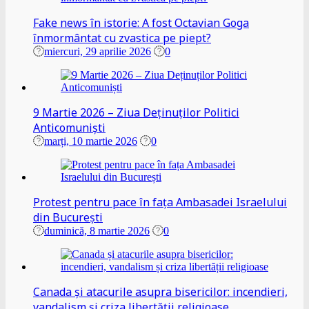
Fake news în istorie: A fost Octavian Goga
înmormântat cu zvastica pe piept?
miercuri, 29 aprilie 2026
0
9 Martie 2026 – Ziua Deținuților Politici
Anticomuniști
marți, 10 martie 2026
0
Protest pentru pace în fața Ambasadei Israelului
din București
duminică, 8 martie 2026
0
Canada și atacurile asupra bisericilor: incendieri,
vandalism și criza libertății religioase