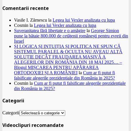
Comentarii recente
Vasile I. Zărnescu
la
Legea lui Vexler analizata cu lupa
Cosmin
la
Legea lui Vexler analizata cu lupa
Suveranitatea fără libertate e o amăgire
la
George Simion
pune la bătaie 800.000 de cetăţenii românești pentru evreii din
Israel
ȘI LOGICA ȘI INTUIȚIA ȘI POLITICA NE SPUN CĂ
SISTEMUL PARALEL & OCULTA NU AVEAU ALTĂ
SOLUȚIE DECÂT FRAUDAREA MASIVĂ A
ALEGERILOR DIN ROMÂNIA DIN 18 MAI 2025… –
Blogul MIȘCAREA PENTRU APĂRAREA
ORTODOXIEI ȘI A ROMÂNIEI
la
Cum ar fi putut fi
falsificate alegerile prezidenţiale din România in 2025?
Cosmin
la
Cum ar fi putut fi falsificate alegerile prezidenţiale
din România in 2025?
Categorii
Categorii
Videoclipuri recomandate