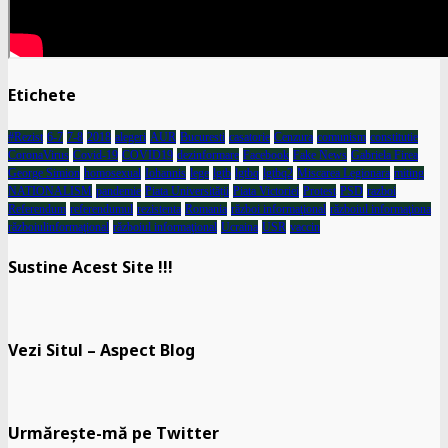
Etichete
#Rezist
6-7
7-8
2018
alegeri
AUR
Bucuresti
casatorie
Cenzura
comunism
constitutie
CoronaVirus
Covid-19
COVID19
dezinformare
Facebook
Fake News
Gabriela Firea
George Simion
homosexual
Iohannis
lege
lgtb
lgtbq
lgtbq2
Miscarea Legionara
miting
NATIONALISM
pandemie
Piata Universității
Piata Victoriei
Protest
PSD
razboi
Referendum
referendumul
rezistenta
Romania
război informaţional
războiul informaţiona
războiulinformaţional
războiul informaţional
Ucraina
USR
vaccin
Sustine Acest Site !!!
Vezi Situl – Aspect Blog
Urmărește-mă pe Twitter