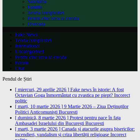
Sanatatea
Familia
Teoria conspiratiei
Pentru cine vrea sa creada
Doneaza
Fake News
Teoria conspiratiei
International
Uncategorized
Pentru cine vrea sa creada
Forum
Chat
Pendul de Știri
[ miercuri, 29 aprilie 2026 ]
Fake news în istorie: A fost
Octavian Goga înmormântat cu zvastica pe piept?
Incorect
politic
[ marți, 10 martie 2026 ]
9 Martie 2026 – Ziua Deținuților
Politici Anticomuniști
Bucuresti
[ duminică, 8 martie 2026 ]
Protest pentru pace în fața
Ambasadei Israelului din București
Bucuresti
[ marți, 3 martie 2026 ]
Canada și atacurile asupra bisericilor:
incendieri, vandalism și criza libertății religioase
Incorect