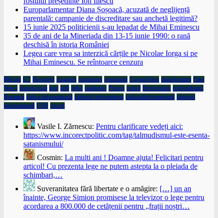
fostului președinte Ion Iliescu
Europarlamentar Diana Șoșoacă, acuzată de neglijență
parentală: campanie de discreditare sau anchetă legitimă?
15 iunie 2025 politicienii s-au lepadat de Mihai Eminescu
35 de ani de la Mineriada din 13-15 iunie 1990: o rană
deschisă în istoria României
Legea care vrea sa interzică cărțile pe Nicolae Iorga si pe
Mihai Eminescu. Se reîntoarce cenzura
#Rezist
6-7
Bucuresti
casatorie
comunism
constitutie
CoronaVirus
dezinformare
Fake
News
homosexual
lege
lgtb
lgtbq
pandemie
Protest
razboi
Referendum
referendumul
Romania
război informaţional
războiul informaţiona
războiulinformaţional
războiul
informaţional
USR
vaccin
Vasile I. Zărnescu:
Pentru clarificare vedeți aici:
https://www.incorectpolitic.com/tag/talmudismul-este-esenta-
satanismului/
Cosmin:
La multi ani ! Doamne ajuta! Felicitari pentru
articol! Cu prezenta lege ne putem astepta la o pleiada de
schimbari,…
Suveranitatea fără libertate e o amăgire:
[…] un an
înainte, George Simion promisese la televizor o lege pentru
acordarea a 800.000 de cetățenii pentru „frații noștri…