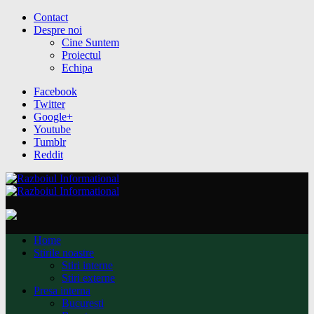
Contact
Despre noi
Cine Suntem
Proiectul
Echipa
Facebook
Twitter
Google+
Youtube
Tumblr
Reddit
Home
Stirile noastre
Stiri interne
Stiri externe
Presa interna
Bucuresti