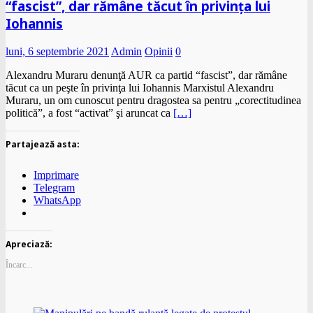
“fascist”, dar rămâne tăcut în privinţa lui
Iohannis
luni, 6 septembrie 2021
Admin
Opinii
0
Alexandru Muraru denunţă AUR ca partid “fascist”, dar rămâne
tăcut ca un peşte în privinţa lui Iohannis Marxistul Alexandru
Muraru, un om cunoscut pentru dragostea sa pentru „corectitudinea
politică”, a fost “activat” şi aruncat ca
[…]
Partajează asta:
Imprimare
Telegram
WhatsApp
Apreciază:
Încarc...