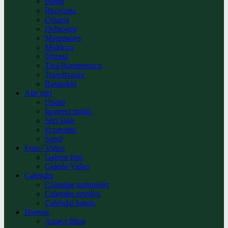
Banat
Bucovina
Crisana
Dobrogea
Maramures
Moldova
Oltenia
Tara Romaneasca
Transilvania
Basarabia
Alte stiri
Opinii
Incorect politic
Stiri false
Economic
Sport
Foto / Video
Galerie foto
Galerie Video
Calendar
Calendar nationalist
Calendar ortodox
Calendar Istoric
Diverse
Aspect Blog