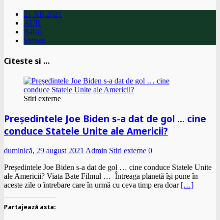
21 XII 2021
AUR
Balan
Simion
Citeste si …
Stiri externe
Președintele Joe Biden s-a dat de gol … cine
conduce Statele Unite ale Americii?
duminică, 29 august 2021
Admin
Stiri externe
0
Președintele Joe Biden s-a dat de gol … cine conduce Statele Unite
ale Americii? Viata Bate Filmul … Întreaga planetă îşi pune în
aceste zile o întrebare care în urmă cu ceva timp era doar
[…]
Partajează asta: