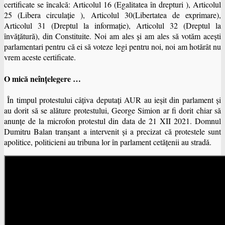
certificate se încalcă: Articolul 16 (Egalitatea în drepturi ), Articolul
25 (Libera circulaţie ), Articolul 30(Libertatea de exprimare),
Articolul 31 (Dreptul la informaţie), Articolul 32 (Dreptul la
învăţătură), din Constituite. Noi am ales şi am ales să votăm aceşti
parlamentari pentru că ei să voteze legi pentru noi, noi am hotărât nu
vrem aceste certificate.
O mică neînţelegere …
În timpul protestului câţiva deputaţi AUR au ieşit din parlament şi
au dorit să se alăture protestului, George Simion ar fi dorit chiar să
anunţe de la microfon protestul din data de 21 XII 2021. Domnul
Dumitru Balan tranşant a intervenit şi a precizat că protestele sunt
apolitice, politicieni au tribuna lor în parlament cetăţenii au stradă.