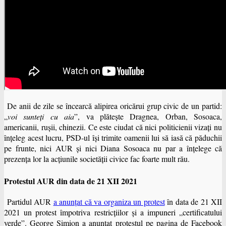
De anii de zile se încearcă alipirea oricărui grup civic de un partid:
„
voi sunteţi cu aia
”, va plăteşte Dragnea, Orban, Sosoaca,
americanii, ruşii, chinezii. Ce este ciudat că nici politicienii vizaţi nu
înţeleg acest lucru, PSD-ul îşi trimite oamenii lui să iasă că păduchii
pe frunte, nici AUR şi nici Diana Sosoaca nu par a înţelege că
prezenţa lor la acţiunile societăţii civice fac foarte mult rău.
Protestul AUR din data de 21 XII 2021
Partidul AUR
a anunţat că va organiza un protest
în data de 21 XII
2021 un protest împotriva restricţiilor şi a impuneri „certificatului
verde”. George Simion a anunţat protestul pe pagina de Facebook