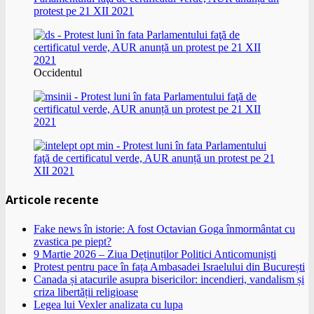
Occidentul
Articole recente
Fake news în istorie: A fost Octavian Goga înmormântat cu
zvastica pe piept?
9 Martie 2026 – Ziua Deținuților Politici Anticomuniști
Protest pentru pace în fața Ambasadei Israelului din București
Canada și atacurile asupra bisericilor: incendieri, vandalism și
criza libertății religioase
Legea lui Vexler analizata cu lupa