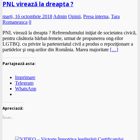
PNL virează la dreapta ?
marți, 16 octombrie 2018
Admin
Opinii
,
Presa interna
,
Tara
Romaneasca
0
PNL virează la dreapta ? Referendumului iniţiat de societatea civică,
pentru căsătoria bărbat-femeie, urmat de propunerea ong-rilor
LGTBQ. cu privire la parteneriatul civil a produs o repoziţionare a
partidelor şi ong-urilor din România. Marea majoritate
[…]
Partajează asta:
Imprimare
Telegram
WhatsApp
Apreciază:
Încarc...