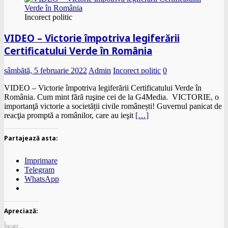
Incorect politic
VIDEO – Victorie împotriva legiferării
Certificatului Verde în România
sâmbătă, 5 februarie 2022
Admin
Incorect politic
0
VIDEO – Victorie împotriva legiferării Certificatului Verde în
România. Cum mint fără ruşine cei de la G4Media. VICTORIE, o
importanţă victorie a societății civile românești! Guvernul panicat de
reacţia promptă a românilor, care au ieşit
[…]
Partajează asta:
Imprimare
Telegram
WhatsApp
Apreciază:
Încarc...